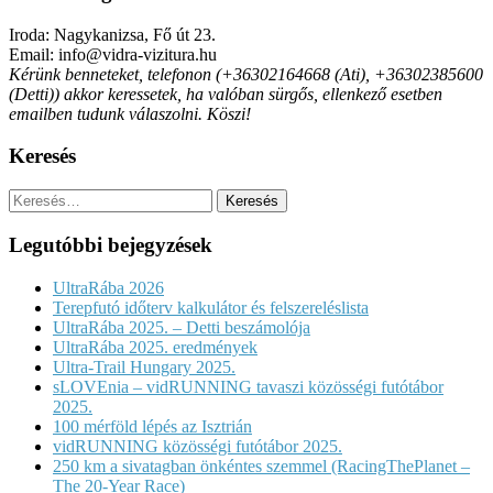
Iroda: Nagykanizsa, Fő út 23.
Email: info@vidra-vizitura.hu
Kérünk benneteket, telefonon (+36302164668 (Ati), +36302385600
(Detti)) akkor keressetek, ha valóban sürgős, ellenkező esetben
emailben tudunk válaszolni. Köszi!
Keresés
Keresés:
Legutóbbi bejegyzések
UltraRába 2026
Terepfutó időterv kalkulátor és felszereléslista
UltraRába 2025. – Detti beszámolója
UltraRába 2025. eredmények
Ultra-Trail Hungary 2025.
sLOVEnia – vidRUNNING tavaszi közösségi futótábor
2025.
100 mérföld lépés az Isztrián
vidRUNNING közösségi futótábor 2025.
250 km a sivatagban önkéntes szemmel (RacingThePlanet –
The 20-Year Race)