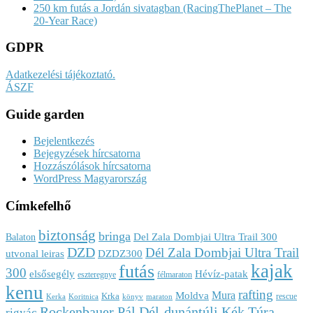
250 km futás a Jordán sivatagban (RacingThePlanet – The
20-Year Race)
GDPR
Adatkezelési tájékoztató.
ÁSZF
Guide garden
Bejelentkezés
Bejegyzések hírcsatorna
Hozzászólások hírcsatorna
WordPress Magyarország
Címkefelhő
biztonság
bringa
Del Zala Dombjai Ultra Trail 300
Balaton
DZD
Dél Zala Dombjai Ultra Trail
utvonal leiras
DZDZ300
kajak
futás
300
elsősegély
Hévíz-patak
eszteregnye
félmaraton
kenu
rafting
Mura
Moldva
Krka
rescue
Kerka
Koritnica
könyv
maraton
Rockenbauer Pál Dél-dunántúli Kék Túra
rigyác