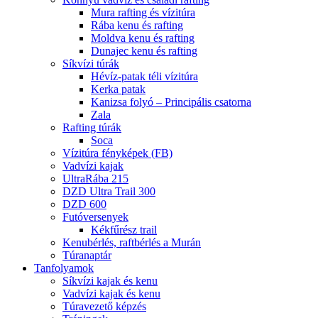
Mura rafting és vízitúra
Rába kenu és rafting
Moldva kenu és rafting
Dunajec kenu és rafting
Síkvízi túrák
Hévíz-patak téli vízitúra
Kerka patak
Kanizsa folyó – Principális csatorna
Zala
Rafting túrák
Soca
Vízitúra fényképek (FB)
Vadvízi kajak
UltraRába 215
DZD Ultra Trail 300
DZD 600
Futóversenyek
Kékfűrész trail
Kenubérlés, raftbérlés a Murán
Túranaptár
Tanfolyamok
Síkvízi kajak és kenu
Vadvízi kajak és kenu
Túravezető képzés