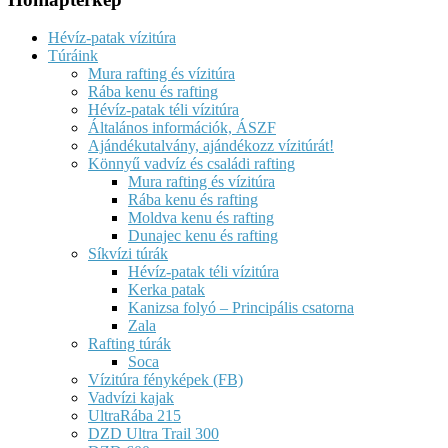
Hévíz-patak vízitúra
Túráink
Mura rafting és vízitúra
Rába kenu és rafting
Hévíz-patak téli vízitúra
Általános információk, ÁSZF
Ajándékutalvány, ajándékozz vízitúrát!
Könnyű vadvíz és családi rafting
Mura rafting és vízitúra
Rába kenu és rafting
Moldva kenu és rafting
Dunajec kenu és rafting
Síkvízi túrák
Hévíz-patak téli vízitúra
Kerka patak
Kanizsa folyó – Principális csatorna
Zala
Rafting túrák
Soca
Vízitúra fényképek (FB)
Vadvízi kajak
UltraRába 215
DZD Ultra Trail 300