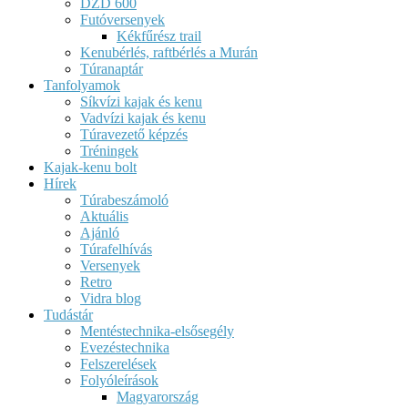
DZD 600
Futóversenyek
Kékfűrész trail
Kenubérlés, raftbérlés a Murán
Túranaptár
Tanfolyamok
Síkvízi kajak és kenu
Vadvízi kajak és kenu
Túravezető képzés
Tréningek
Kajak-kenu bolt
Hírek
Túrabeszámoló
Aktuális
Ajánló
Túrafelhívás
Versenyek
Retro
Vidra blog
Tudástár
Mentéstechnika-elsősegély
Evezéstechnika
Felszerelések
Folyóleírások
Magyarország