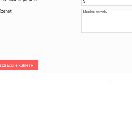
üzenet
sztráció elküldése