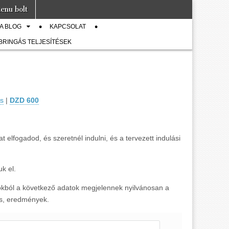
enu bolt
A BLOG
KAPCSOLAT
 BRINGÁS TELJESÍTÉSEK
s
|
DZD 600
at elfogadod, és szeretnél indulni, és a tervezett indulási
uk el.
tokból a következő adatok megjelennek nyilvánosan a
ás, eredmények.