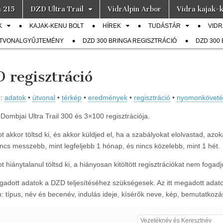
a 215
DZD Ultra Trail
VidrAlpin Arbor
Vidra kajak-k
K
KAJAK-KENU BOLT
HÍREK
TUDÁSTÁR
VIDR
ÚTVONALGYŰJTEMÉNY
DZD 300 BRINGA REGISZTRÁCIÓ
DZD 300
 regisztráció
0
:
adatok
•
útvonal
•
térkép
•
eredmények
•
regisztráció
•
nyomonköveté
 Dombjai Ultra Trail 300 és 3×100 regisztrációja.
t akkor töltsd ki, és akkor küldjed el, ha a szabályokat elolvastad, azok
ncs messzebb, mint legfeljebb 1 hónap, és nincs közelebb, mint 1 hét.
t hiánytalanul töltsd ki, a hiányosan kitöltött regisztrációkat nem fogadj
egadott adatok a DZD teljesítéséhez szükségesek. Az itt megadott ada
: típus, név és becenév, indulás ideje, kísérők neve, kép, bemutatkoz