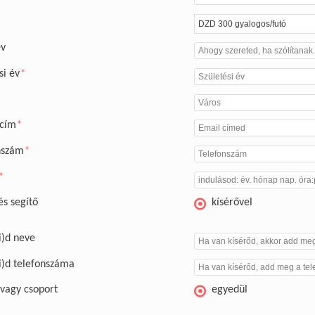
v
si év
*
 cím
*
nszám
*
*
és segítő
kísérővel
i)d neve
i)d telefonszáma
 vagy csoport
egyedül