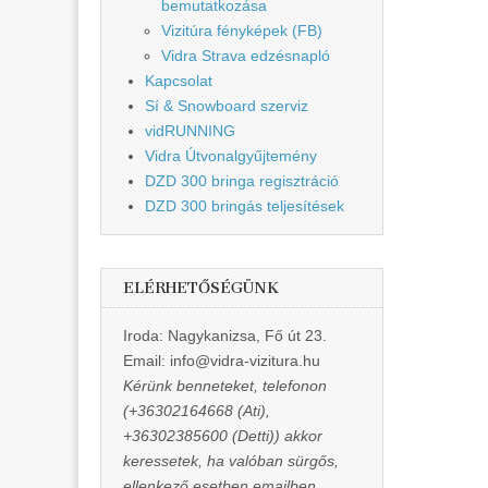
bemutatkozása
Vizitúra fényképek (FB)
Vidra Strava edzésnapló
Kapcsolat
Sí & Snowboard szerviz
vidRUNNING
Vidra Útvonalgyűjtemény
DZD 300 bringa regisztráció
DZD 300 bringás teljesítések
ELÉRHETŐSÉGÜNK
Iroda: Nagykanizsa, Fő út 23.
Email: info@vidra-vizitura.hu
Kérünk benneteket, telefonon
(+36302164668 (Ati),
+36302385600 (Detti)) akkor
keressetek, ha valóban sürgős,
ellenkező esetben emailben