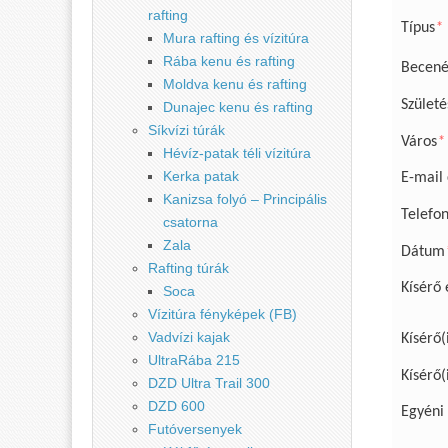
rafting
Típus
*
Mura rafting és vízitúra
Rába kenu és rafting
Becené
Moldva kenu és rafting
Születé
Dunajec kenu és rafting
Síkvízi túrák
Város
*
Hévíz-patak téli vízitúra
Kerka patak
E-mail
Kanizsa folyó – Principális
Telefo
csatorna
Zala
Dátum
Rafting túrák
Kísérő 
Soca
Vízitúra fényképek (FB)
Vadvízi kajak
Kísérő(
UltraRába 215
Kísérő(
DZD Ultra Trail 300
DZD 600
Egyéni
Futóversenyek