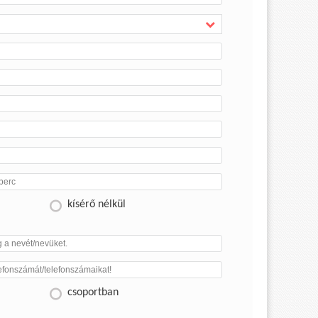
kísérő nélkül
csoportban