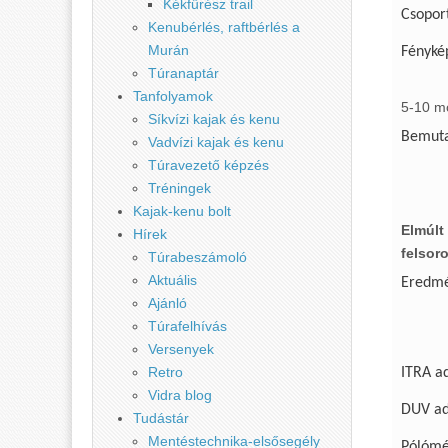
Kékfűrész trail
Csoport
Kenubérlés, raftbérlés a
Murán
Fényké
Túranaptár
Tanfolyamok
5-10 m
Síkvízi kajak és kenu
Bemuta
Vadvízi kajak és kenu
Túravezető képzés
Tréningek
Kajak-kenu bolt
Elmúlt
Hírek
felsoro
Túrabeszámoló
Aktuális
Eredm
Ajánló
Túrafelhívás
Versenyek
Retro
ITRA a
Vidra blog
DUV ad
Tudástár
Mentéstechnika-elsősegély
Pólómér