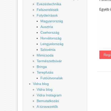
Evezéstechnika
Felszerelések
Egyéb 
Folyóleírások
Magyarország
Ausztria
Csehország
Horvátország
Lengyelország
Szlovénia
Regi
Mimicsoda
Természetbúvár
Bringa
Terepfutás
Futóútvonalak
Vidra blog
Vidra blog
Vidra Instagram
Bemutatkozás
A túravezetők