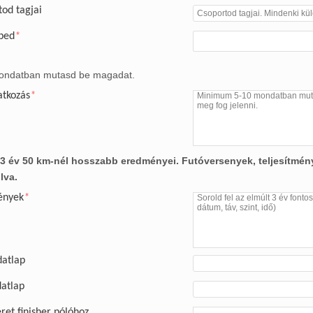
od tagjai
ped
*
ondatban mutasd be magadat.
tkozás
*
 3 év 50 km-nél hosszabb eredményei. Futóversenyek, teljesítmény
lva.
ények
*
datlap
atlap
et finisher pólóhoz