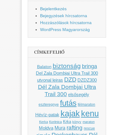
Bejelentkezés
Bejegyzések hírcsatorna
Hozzászólások hírcsatorna
WordPress Magyarország
CÍMKEFELHŐ
biztonság
bringa
Balaton
Del Zala Dombjai Ultra Trail 300
DZD
utvonal leiras
DZDZ300
Dél Zala Dombjai Ultra
Trail 300
elsősegély
futás
eszteregnye
félmaraton
kenu
kajak
Hévíz-patak
Krka
Kerka
Koritnica
könyv
maraton
rafting
Mura
Moldva
rescue
Rockenbauer Pál