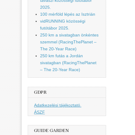
tavaszi közösségi futótábor
2025.
100 mérföld lépés az Isztrián
vidRUNNING közösségi
futótábor 2025.
250 km a sivatagban önkéntes
szemmel (RacingThePlanet –
The 20-Year Race)
250 km futás a Jordán
sivatagban (RacingThePlanet
– The 20-Year Race)
GDPR
Adatkezelési tájékoztató.
ÁSZF
GUIDE GARDEN