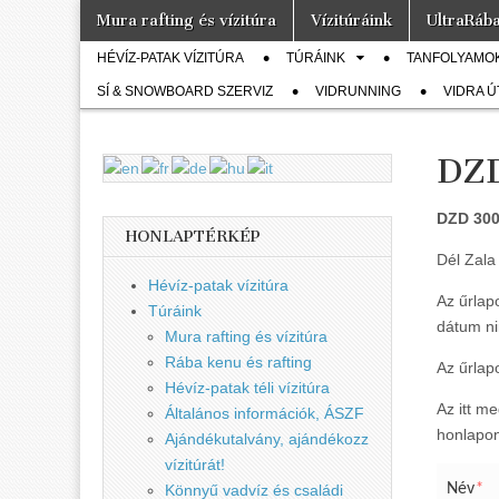
Skip
Main
Mura rafting és vízitúra
Vízitúráink
UltraRáb
to
Vidra
menu
… vízitúra
Sub
content
szervezés,
HÉVÍZ-PATAK VÍZITÚRA
TÚRÁINK
TANFOLYAMO
vadvíz,
menu
Vízitúra
SÍ & SNOWBOARD SZERVIZ
kajakoktatás,
VIDRUNNING
VIDRA 
kajak-kenu
bolt,
vidraságok…
DZD
DZD 30
HONLAPTÉRKÉP
Dél Zala
Hévíz-patak vízitúra
Az űrlapo
Túráink
dátum ni
Mura rafting és vízitúra
Rába kenu és rafting
Az űrlapo
Hévíz-patak téli vízitúra
Az itt m
Általános információk, ÁSZF
honlapon
Ajándékutalvány, ajándékozz
vízitúrát!
Név
*
Könnyű vadvíz és családi