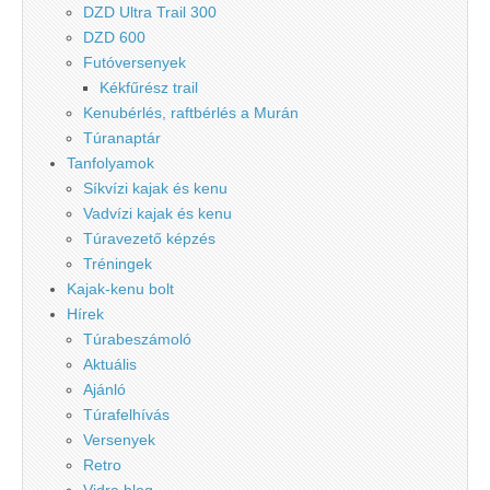
DZD Ultra Trail 300
DZD 600
Futóversenyek
Kékfűrész trail
Kenubérlés, raftbérlés a Murán
Túranaptár
Tanfolyamok
Síkvízi kajak és kenu
Vadvízi kajak és kenu
Túravezető képzés
Tréningek
Kajak-kenu bolt
Hírek
Túrabeszámoló
Aktuális
Ajánló
Túrafelhívás
Versenyek
Retro
Vidra blog