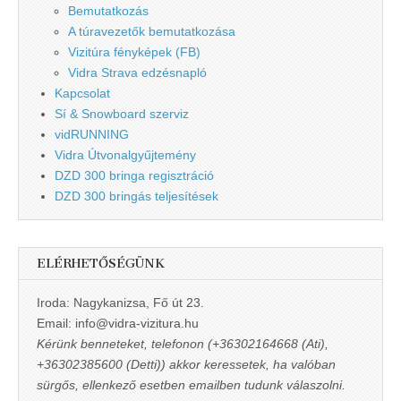
Bemutatkozás
A túravezetők bemutatkozása
Vizitúra fényképek (FB)
Vidra Strava edzésnapló
Kapcsolat
Sí & Snowboard szerviz
vidRUNNING
Vidra Útvonalgyűjtemény
DZD 300 bringa regisztráció
DZD 300 bringás teljesítések
ELÉRHETŐSÉGÜNK
Iroda: Nagykanizsa, Fő út 23.
Email: info@vidra-vizitura.hu
Kérünk benneteket, telefonon (+36302164668 (Ati),
+36302385600 (Detti)) akkor keressetek, ha valóban
sürgős, ellenkező esetben emailben tudunk válaszolni.