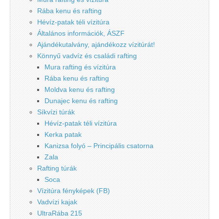
Rába kenu és rafting
Hévíz-patak téli vízitúra
Általános információk, ÁSZF
Ajándékutalvány, ajándékozz vízitúrát!
Könnyű vadvíz és családi rafting
Mura rafting és vízitúra
Rába kenu és rafting
Moldva kenu és rafting
Dunajec kenu és rafting
Síkvízi túrák
Hévíz-patak téli vízitúra
Kerka patak
Kanizsa folyó – Principális csatorna
Zala
Rafting túrák
Soca
Vízitúra fényképek (FB)
Vadvízi kajak
UltraRába 215