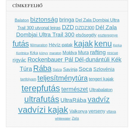
CÍMKEFELHŐ
biztonság
bringa
Del Zala Dombjai Ultra
Balaton
DZD
Dél Zala
Trail 300 utvonal leiras
DZDZ300
Dombjai Ultra Trail 300
elsősegély
eszteregnye
kenu
futás
kajak
Hévíz-patak
félmaraton
Kerka
rafting
Mura
Moldva
Krka
Koritnica
könyv
maraton
rescue
Rockenbauer Pál Dél-dunántúli Kék
rigyác
Rába
Túra
Soca
Szlovénia
Savinja
Salza
teljesítménytúra
tengeri kajak
tanfolyam
terepfutás
természet
Ultrabalaton
ultrafutás
vadvíz
UltraRába
vadvízi kajak
verseny
Valkonya
vltava
Zala
whitewater