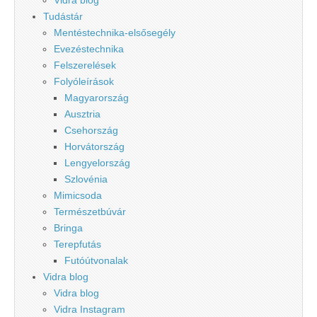
Tudástár
Mentéstechnika-elsősegély
Evezéstechnika
Felszerelések
Folyóleírások
Magyarország
Ausztria
Csehország
Horvátország
Lengyelország
Szlovénia
Mimicsoda
Természetbúvár
Bringa
Terepfutás
Futóútvonalak
Vidra blog
Vidra blog
Vidra Instagram