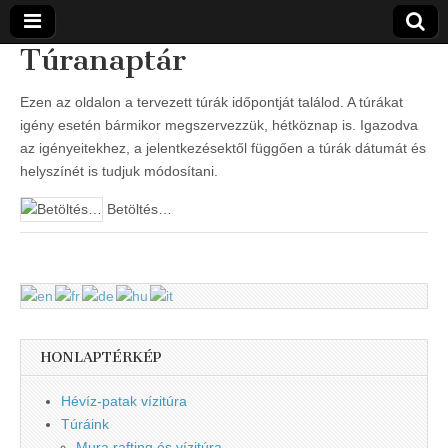
Túranaptár
Vidra
… vízitúra
szervezés,
Ezen az oldalon a tervezett túrák időpontját találod. A túrákat
vadvíz,
Vízitúra
igény esetén bármikor megszervezzük, hétköznap is. Igazodva
kajakoktatás,
kajak-kenu
az igényeitekhez, a jelentkezésektől függően a túrák dátumát és
bolt,
helyszínét is tudjuk módosítani.
vidraságok…
Betöltés…
HONLAPTÉRKÉP
Hévíz-patak vízitúra
Túráink
Mura rafting és vízitúra