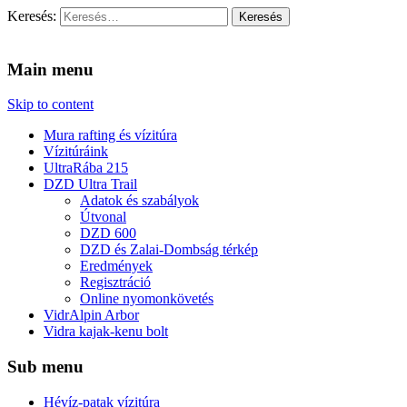
Keresés:
Vidra Vízitúra
… vízitúra szervezés, vadvíz, kajakoktatás, kajak-kenu bolt, vidras
Main menu
Skip to content
Mura rafting és vízitúra
Vízitúráink
UltraRába 215
DZD Ultra Trail
Adatok és szabályok
Útvonal
DZD 600
DZD és Zalai-Dombság térkép
Eredmények
Regisztráció
Online nyomonkövetés
VidrAlpin Arbor
Vidra kajak-kenu bolt
Sub menu
Hévíz-patak vízitúra