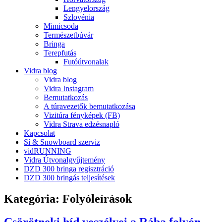
Lengyelország
Szlovénia
Mimicsoda
Természetbúvár
Bringa
Terepfutás
Futóútvonalak
Vidra blog
Vidra blog
Vidra Instagram
Bemutatkozás
A túravezetők bemutatkozása
Vizitúra fényképek (FB)
Vidra Strava edzésnapló
Kapcsolat
Sí & Snowboard szerviz
vidRUNNING
Vidra Útvonalgyűjtemény
DZD 300 bringa regisztráció
DZD 300 bringás teljesítések
Kategória:
Folyóleírások
Csörötneki híd veszélyei a Rába folyón