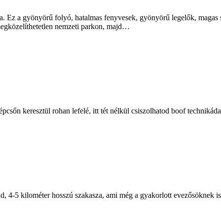
ra. Ez a gyönyörű folyó, hatalmas fenyvesek, gyönyörű legelők, magas
 megközelíthetetlen nemzeti parkon, majd…
épcsőn keresztül rohan lefelé, itt tét nélkül csiszolhatod boof techniká
 4-5 kilométer hosszú szakasza, ami még a gyakorlott evezősöknek is 