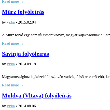
Read more →
Mürz folyóleírás
by
vidra
•
2015.02.04
A Mürz folyó egy nem túl ismert vadvíz, magyar kajakosoknak a Salza
Read more →
Savinja folyóleírás
by
vidra
•
2014.09.18
Magyarországhoz legközelebbi szlovén vadvíz, felső rész erősebb, kere
Read more →
Moldva (Vltava) folyóleírás
by
vidra
•
2014.08.06