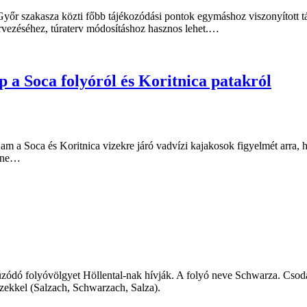
Győr szakasza közti főbb tájékozódási pontok egymáshoz viszonyított tá
rvezéséhez, túraterv módosításhoz hasznos lehet.…
p a Soca folyóról és Koritnica patakról
jam a Soca és Koritnica vizekre járó vadvízi kajakosok figyelmét arra, h
-line…
úzódó folyóvölgyet Höllental-nak hívják. A folyó neve Schwarza. Csod
ekkel (Salzach, Schwarzach, Salza).