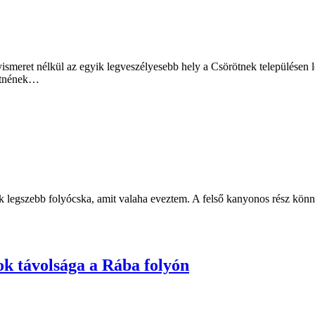
ismeret nélkül az egyik legveszélyesebb hely a Csörötnek településen 
retnének…
k legszebb folyócska, amit valaha eveztem. A felső kanyonos rész könny
ok távolsága a Rába folyón