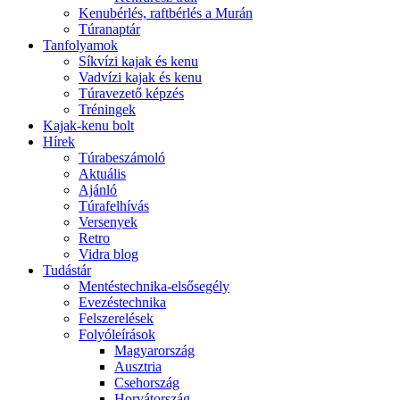
Kenubérlés, raftbérlés a Murán
Túranaptár
Tanfolyamok
Síkvízi kajak és kenu
Vadvízi kajak és kenu
Túravezető képzés
Tréningek
Kajak-kenu bolt
Hírek
Túrabeszámoló
Aktuális
Ajánló
Túrafelhívás
Versenyek
Retro
Vidra blog
Tudástár
Mentéstechnika-elsősegély
Evezéstechnika
Felszerelések
Folyóleírások
Magyarország
Ausztria
Csehország
Horvátország