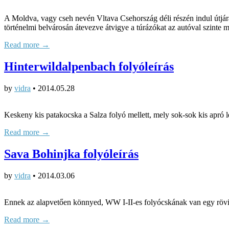
A Moldva, vagy cseh nevén Vltava Csehország déli részén indul útjá
történelmi belvárosán átevezve átvigye a túrázókat az autóval szinte
Read more →
Hinterwildalpenbach folyóleírás
by
vidra
•
2014.05.28
Keskeny kis patakocska a Salza folyó mellett, mely sok-sok kis apró l
Read more →
Sava Bohinjka folyóleírás
by
vidra
•
2014.03.06
Ennek az alapvetően könnyed, WW I-II-es folyócskának van egy rövid,
Read more →