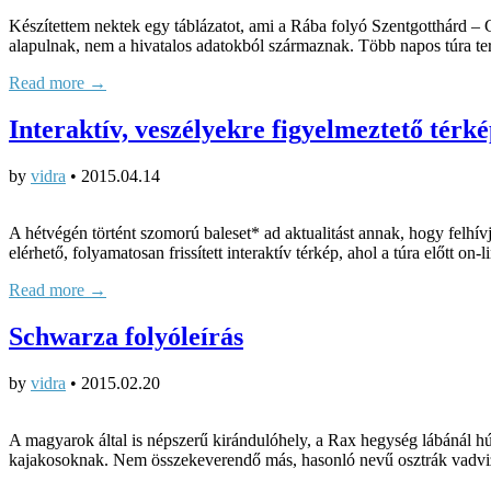
Készítettem nektek egy táblázatot, ami a Rába folyó Szentgotthárd – 
alapulnak, nem a hivatalos adatokból származnak. Több napos túra te
Read more →
Interaktív, veszélyekre figyelmeztető térké
by
vidra
•
2015.04.14
A hétvégén történt szomorú baleset* ad aktualitást annak, hogy felhív
elérhető, folyamatosan frissített interaktív térkép, ahol a túra előtt on
Read more →
Schwarza folyóleírás
by
vidra
•
2015.02.20
A magyarok által is népszerű kirándulóhely, a Rax hegység lábánál h
kajakosoknak. Nem összekeverendő más, hasonló nevű osztrák vadviz