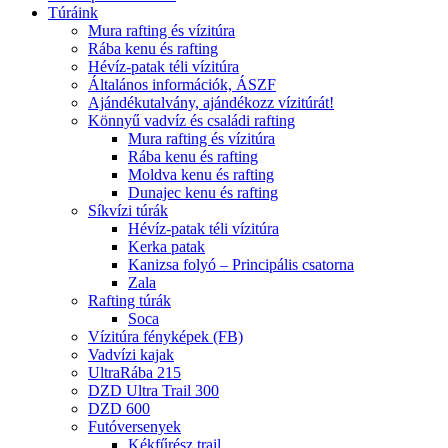
Túráink
Mura rafting és vízitúra
Rába kenu és rafting
Hévíz-patak téli vízitúra
Általános információk, ÁSZF
Ajándékutalvány, ajándékozz vízitúrát!
Könnyű vadvíz és családi rafting
Mura rafting és vízitúra
Rába kenu és rafting
Moldva kenu és rafting
Dunajec kenu és rafting
Síkvízi túrák
Hévíz-patak téli vízitúra
Kerka patak
Kanizsa folyó – Principális csatorna
Zala
Rafting túrák
Soca
Vízitúra fényképek (FB)
Vadvízi kajak
UltraRába 215
DZD Ultra Trail 300
DZD 600
Futóversenyek
Kékfűrész trail