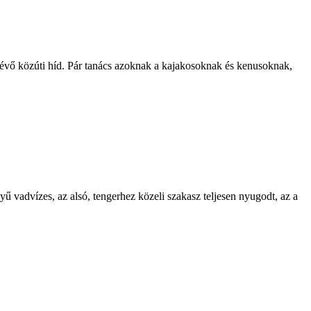
lévő közúti híd. Pár tanács azoknak a kajakosoknak és kenusoknak,
ű vadvízes, az alsó, tengerhez közeli szakasz teljesen nyugodt, az a