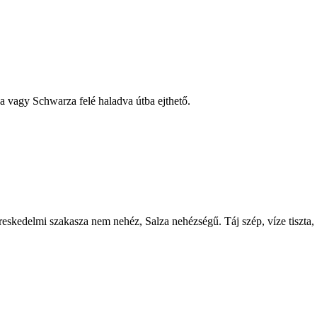
 vagy Schwarza felé haladva útba ejthető.
skedelmi szakasza nem nehéz, Salza nehézségű. Táj szép, víze tiszta, s