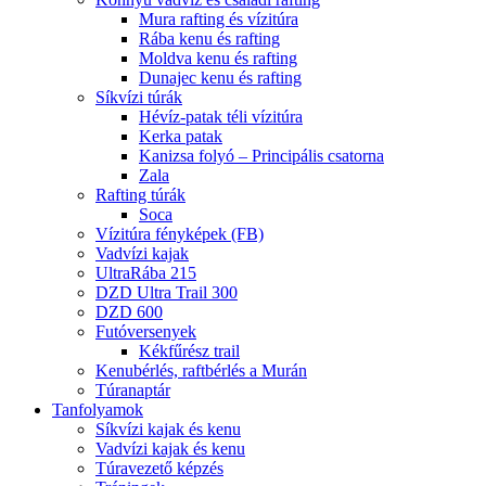
Mura rafting és vízitúra
Rába kenu és rafting
Moldva kenu és rafting
Dunajec kenu és rafting
Síkvízi túrák
Hévíz-patak téli vízitúra
Kerka patak
Kanizsa folyó – Principális csatorna
Zala
Rafting túrák
Soca
Vízitúra fényképek (FB)
Vadvízi kajak
UltraRába 215
DZD Ultra Trail 300
DZD 600
Futóversenyek
Kékfűrész trail
Kenubérlés, raftbérlés a Murán
Túranaptár
Tanfolyamok
Síkvízi kajak és kenu
Vadvízi kajak és kenu
Túravezető képzés