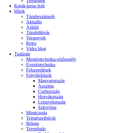
Tréningek
Kajak-kenu bolt
Hírek
Túrabeszámoló
Aktuális
Ajánló
Túrafelhívás
Versenyek
Retro
Vidra blog
Tudástár
Mentéstechnika-elsősegély
Evezéstechnika
Felszerelések
Folyóleírások
Magyarország
Ausztria
Csehország
Horvátország
Lengyelország
Szlovénia
Mimicsoda
Természetbúvár
Bringa
Terepfutás