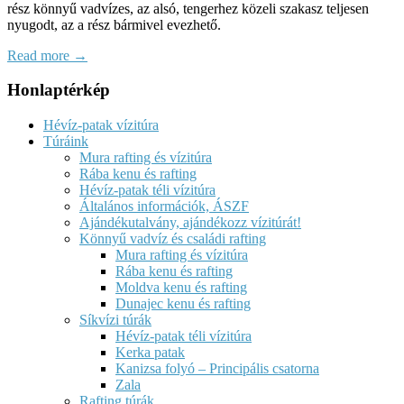
rész könnyű vadvízes, az alsó, tengerhez közeli szakasz teljesen
nyugodt, az a rész bármivel evezhető.
Read more →
Honlaptérkép
Hévíz-patak vízitúra
Túráink
Mura rafting és vízitúra
Rába kenu és rafting
Hévíz-patak téli vízitúra
Általános információk, ÁSZF
Ajándékutalvány, ajándékozz vízitúrát!
Könnyű vadvíz és családi rafting
Mura rafting és vízitúra
Rába kenu és rafting
Moldva kenu és rafting
Dunajec kenu és rafting
Síkvízi túrák
Hévíz-patak téli vízitúra
Kerka patak
Kanizsa folyó – Principális csatorna
Zala
Rafting túrák