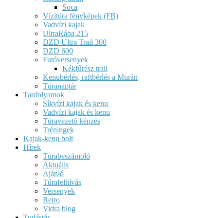
Soca
Vízitúra fényképek (FB)
Vadvízi kajak
UltraRába 215
DZD Ultra Trail 300
DZD 600
Futóversenyek
Kékfűrész trail
Kenubérlés, raftbérlés a Murán
Túranaptár
Tanfolyamok
Síkvízi kajak és kenu
Vadvízi kajak és kenu
Túravezető képzés
Tréningek
Kajak-kenu bolt
Hírek
Túrabeszámoló
Aktuális
Ajánló
Túrafelhívás
Versenyek
Retro
Vidra blog
Tudástár