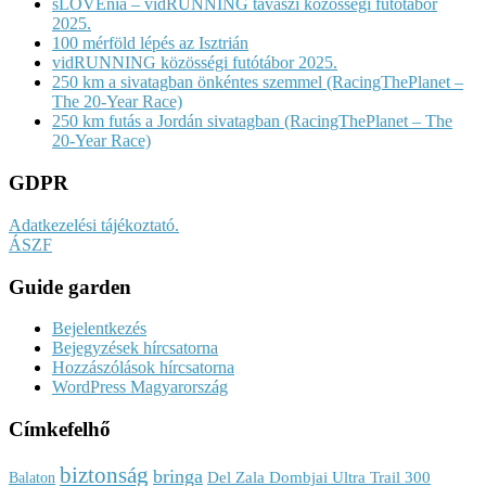
sLOVEnia – vidRUNNING tavaszi közösségi futótábor
2025.
100 mérföld lépés az Isztrián
vidRUNNING közösségi futótábor 2025.
250 km a sivatagban önkéntes szemmel (RacingThePlanet –
The 20-Year Race)
250 km futás a Jordán sivatagban (RacingThePlanet – The
20-Year Race)
GDPR
Adatkezelési tájékoztató.
ÁSZF
Guide garden
Bejelentkezés
Bejegyzések hírcsatorna
Hozzászólások hírcsatorna
WordPress Magyarország
Címkefelhő
biztonság
bringa
Del Zala Dombjai Ultra Trail 300
Balaton