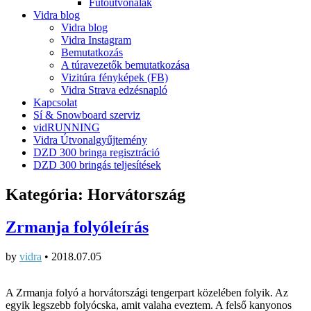
Futóútvonalak
Vidra blog
Vidra blog
Vidra Instagram
Bemutatkozás
A túravezetők bemutatkozása
Vizitúra fényképek (FB)
Vidra Strava edzésnapló
Kapcsolat
Sí & Snowboard szerviz
vidRUNNING
Vidra Útvonalgyűjtemény
DZD 300 bringa regisztráció
DZD 300 bringás teljesítések
Kategória:
Horvátország
Zrmanja folyóleírás
by
vidra
•
2018.07.05
A Zrmanja folyó a horvátországi tengerpart közelében folyik. Az
egyik legszebb folyócska, amit valaha eveztem. A felső kanyonos