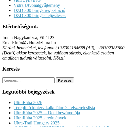
vidRUNNING
Vidra Útvonalgyűjtemény
DZD 300 bringa regisztráció
DZD 300 bringás teljesítések
Elérhetőségünk
Iroda: Nagykanizsa, Fő út 23.
Email: info@vidra-vizitura.hu
Kérünk benneteket, telefonon (+36302164668 (Ati), +36302385600
(Detti)) akkor keressetek, ha valóban sürgős, ellenkező esetben
emailben tudunk válaszolni. Köszi!
Keresés
Keresés:
Legutóbbi bejegyzések
UltraRába 2026
Terepfutó időterv kalkulátor és felszereléslista
UltraRába 2025. – Detti beszámolója
UltraRába 2025. eredmények
Ultra-Trail Hungary 2025.