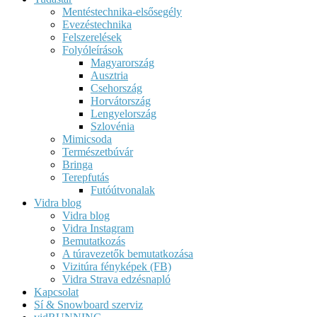
Mentéstechnika-elsősegély
Evezéstechnika
Felszerelések
Folyóleírások
Magyarország
Ausztria
Csehország
Horvátország
Lengyelország
Szlovénia
Mimicsoda
Természetbúvár
Bringa
Terepfutás
Futóútvonalak
Vidra blog
Vidra blog
Vidra Instagram
Bemutatkozás
A túravezetők bemutatkozása
Vizitúra fényképek (FB)
Vidra Strava edzésnapló
Kapcsolat
Sí & Snowboard szerviz