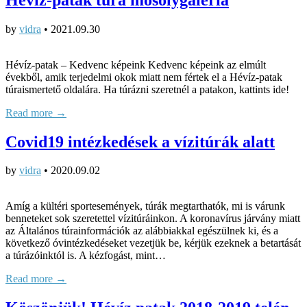
by
vidra
•
2021.09.30
Hévíz-patak – Kedvenc képeink Kedvenc képeink az elmúlt
évekből, amik terjedelmi okok miatt nem fértek el a Hévíz-patak
túraismertető oldalára. Ha túrázni szeretnél a patakon, kattints ide!
Read more →
Covid19 intézkedések a vízitúrák alatt
by
vidra
•
2020.09.02
Amíg a kültéri sportesemények, túrák megtarthatók, mi is várunk
benneteket sok szeretettel vízitúráinkon. A koronavírus járvány miatt
az Általános túrainformációk az alábbiakkal egészülnek ki, és a
következő óvintézkedéseket vezetjük be, kérjük ezeknek a betartását
a túrázóinktól is. A kézfogást, mint…
Read more →