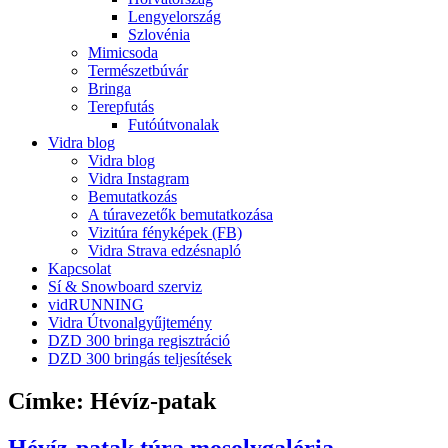
Lengyelország
Szlovénia
Mimicsoda
Természetbúvár
Bringa
Terepfutás
Futóútvonalak
Vidra blog
Vidra blog
Vidra Instagram
Bemutatkozás
A túravezetők bemutatkozása
Vizitúra fényképek (FB)
Vidra Strava edzésnapló
Kapcsolat
Sí & Snowboard szerviz
vidRUNNING
Vidra Útvonalgyűjtemény
DZD 300 bringa regisztráció
DZD 300 bringás teljesítések
Címke:
Hévíz-patak
Hévíz-patak túra mosolygaléria