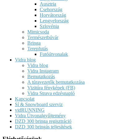
Ausztria
Csehország
Horvátország
Lengyelország
Szlovénia
Mimicsoda
Természetbúvár
Bringa
Terepfutás
Futóútvonalak
Vidra blog
Vidra blog
Vidra Instagram
Bemutatkozás
A túravezetők bemutatkozása
Vizitúra fényképek (FB)
Vidra Strava edzésnapló
Kapcsolat
Sí & Snowboard szerviz
vidRUNNING
Vidra Útvonalgyűjtemény
DZD 300 bringa regisztráció
DZD 300 bringás teljesítések
Elérhetőségünk