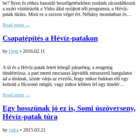
be? Ilyen és ehhez hasonló beszélgetésekben szoktak rácsodálkozni
a nyári vízitúrázók a Vidra által nyújtott téli programra, a Hévíz-
patak túrára. Most ez a szezon véget ért. Néhány mondatban és…
Read more →
Csapatépítés a Hévíz-patakon
by
Detti
•
2016.02.11
A tó és a Hévíz-patak felett lebegő páraréteg, a rengeteg
tündérrózsa, a part menti mocsaras lápvidék meseszerű hangulatot
ad a túrának, szinte várja az evezős, hogy mikor bukkan elő egy
kobold a fűcsomó mögül, vagy mikor lebben fel egy tündér…
Read more →
Egy hosszúnak jó ez is, Somi úszóverseny,
Hévíz-patak túra
by
vidra
•
2015.03.21