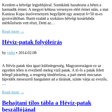
Kezdem a hétvége legjobbjával. Somikánk hazahozta a héten a
harmadik érmet. A megyei kéttusa versenyen elért érmei után, a mai
Kanizsa Kupa úszóversenyen begyűjtött egy aranyat 6×50 m-es
gyorsváltóban. Barni ezalatt a szokásos hétvégi kosárlabda
mérkőzésein vett részt, Detti az…
Read more →
Hévíz-patak folyóleírás
by
vidra
•
2014.02.08
A Hévíz-patak túra igazi különlegesség, Magyarországon ez az
egyetlen télen is evezhető meleg vizű patak. A tó és a patak felett
lebegő páraréteg, a rengeteg tündérrózsa, a part menti mocsaras
lápvidék meseszerű hangulatot ad a túrának, szinte várja az evezős,
…
Read more →
Behajtani tilos tábla a Hévíz-patak
beszállójánal