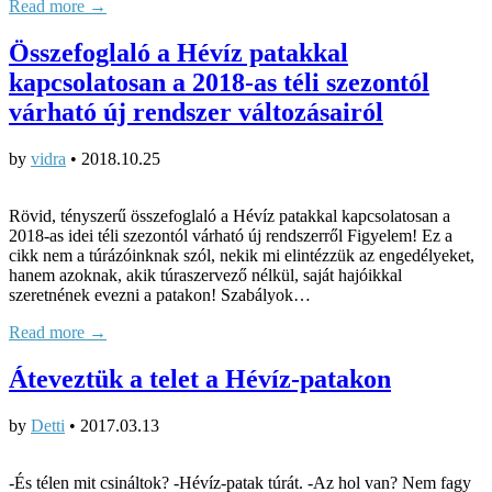
Read more →
Összefoglaló a Hévíz patakkal
kapcsolatosan a 2018-as téli szezontól
várható új rendszer változásairól
by
vidra
•
2018.10.25
Rövid, tényszerű összefoglaló a Hévíz patakkal kapcsolatosan a
2018-as idei téli szezontól várható új rendszerről Figyelem! Ez a
cikk nem a túrázóinknak szól, nekik mi elintézzük az engedélyeket,
hanem azoknak, akik túraszervező nélkül, saját hajóikkal
szeretnének evezni a patakon! Szabályok…
Read more →
Áteveztük a telet a Hévíz-patakon
by
Detti
•
2017.03.13
-És télen mit csináltok? -Hévíz-patak túrát. -Az hol van? Nem fagy