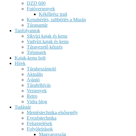
DZD 600
Futóversenyek
Kékfűrész trail
Kenubérlés, raftbérlés a Murán
Túranaptár
Tanfolyamok
Síkvízi kajak és kenu
Vadvízi kajak és kenu
Túravezető képzés
Tréningek
Kajak-kenu bolt
Hírek
Túrabeszámoló
Aktuális
Ajánló
Túrafelhívás
Versenyek
Retro
Vidra blog
Tudástár
Mentéstechnika-elsősegély
Evezéstechnika
Felszerelések
Folyóleírások
Magyarország