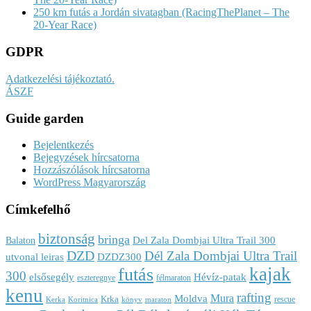
250 km futás a Jordán sivatagban (RacingThePlanet – The
20-Year Race)
GDPR
Adatkezelési tájékoztató.
ÁSZF
Guide garden
Bejelentkezés
Bejegyzések hírcsatorna
Hozzászólások hírcsatorna
WordPress Magyarország
Címkefelhő
biztonság
bringa
Del Zala Dombjai Ultra Trail 300
Balaton
DZD
Dél Zala Dombjai Ultra Trail
utvonal leiras
DZDZ300
kajak
futás
300
elsősegély
Hévíz-patak
eszteregnye
félmaraton
kenu
rafting
Mura
Moldva
Krka
rescue
Kerka
Koritnica
könyv
maraton