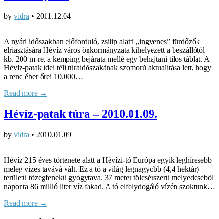
by
vidra
•
2011.12.04
A nyári időszakban előforduló, zsilip alatti „ingyenes” fürdőzők
elriasztására Hévíz város önkormányzata kihelyezett a beszállótól
kb. 200 m-re, a kemping bejárata mellé egy behajtani tilos táblát. A
Hévíz-patak idei téli túraidőszakának szomorú aktualitása lett, hogy
a rend éber őrei 10.000…
Read more →
Hévíz-patak túra – 2010.01.09.
by
vidra
•
2010.01.09
Hévíz 215 éves története alatt a Hévízi-tó Európa egyik leghíresebb
meleg vizes tavává vált. Ez a tó a világ legnagyobb (4,4 hektár)
területű tőzegfenekű gyógytava. 37 méter tölcsérszerű mélyedéséből
naponta 86 millió liter víz fakad. A tó elfolydogáló vízén szoktunk…
Read more →