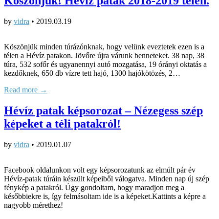
Köszönjük! Hévíz patak 2018-2019 telén.
by
vidra
•
2019.03.19
Köszönjük minden túrázónknak, hogy velünk eveztetek ezen is a
télen a Hévíz patakon. Jövőre újra várunk benneteket. 38 nap, 38
túra, 532 sofőr és ugyanennyi autó mozgatása, 19 órányi oktatás a
kezdőknek, 650 db vízre tett hajó, 1300 hajókötözés, 2…
Read more →
Hévíz patak képsorozat – Nézegess szép
képeket a téli patakról!
by
vidra
•
2019.01.07
Facebook oldalunkon volt egy képsorozatunk az elmúlt pár év
Hévíz-patak túráin készült képeiből válogatva. Minden nap új szép
fénykép a patakról. Úgy gondoltam, hogy maradjon meg a
későbbiekre is, így felmásoltam ide is a képeket.Kattints a képre a
nagyobb mérethez!