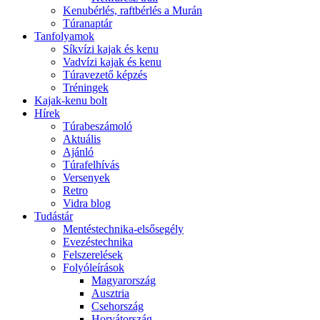
Kenubérlés, raftbérlés a Murán
Túranaptár
Tanfolyamok
Síkvízi kajak és kenu
Vadvízi kajak és kenu
Túravezető képzés
Tréningek
Kajak-kenu bolt
Hírek
Túrabeszámoló
Aktuális
Ajánló
Túrafelhívás
Versenyek
Retro
Vidra blog
Tudástár
Mentéstechnika-elsősegély
Evezéstechnika
Felszerelések
Folyóleírások
Magyarország
Ausztria
Csehország
Horvátország