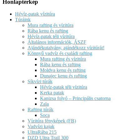
Honlaptérkép
Hévíz-patak vízitúra
Túráink
Mura rafting és vízitúra
Rába kenu és rafting
Hévíz-patak téli vízitúra
Általános információk, ÁSZF
Ajándékutalvány, ajándékozz vízitúrát!
Könnyű vadvíz és családi rafting
Mura rafting és vízitúra
Rába kenu és rafting
Moldva kenu és rafting
Dunajec kenu és rafting
Síkvízi túrák
Hévíz-patak téli vízitúra
Kerka patak
Kanizsa folyó – Principális csatorna
Zala
Rafting túrák
Soca
Vízitúra fényképek (FB)
Vadvízi kajak
UltraRába 215
DZD Ultra Trail 300