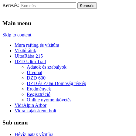
Keresés:
Vidra Vízitúra
… vízitúra szervezés, vadvíz, kajakoktatás, kajak-kenu bolt,
vidraságok…
Main menu
Skip to content
Mura rafting és vízitúra
Vízitúráink
UltraRába 215
DZD Ultra Trail
Adatok és szabályok
Útvonal
DZD 600
DZD és Zalai-Dombság térkép
Eredmények
Regisztráció
Online nyomonkövetés
VidrAlpin Arbor
Vidra kajak-kenu bolt
Sub menu
Hévíz-patak vízitúra