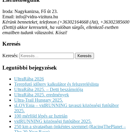
Iroda: Nagykanizsa, Fő út 23.
Email: info@vidra-vizitura.hu
Kérünk benneteket, telefonon (+36302164668 (Ati), +36302385600
(Detti)) akkor keressetek, ha valóban sürgős, ellenkező esetben
emailben tudunk válaszolni. Köszi!
Keresés
Keresés:
Legutóbbi bejegyzések
UltraRába 2026
Terepfutó időterv kalkulátor és felszereléslista
UltraRába 2025. – Detti beszámolója
UltraRába 2025. eredmények
Ultra-Trail Hungary 2025.
sLOVEnia – vidRUNNING tavaszi közösségi futótábor
2025.
100 mérföld lépés az Isztrián
vidRUNNING közösségi futótábor 2025.
250 km a sivatagban önkéntes szemmel (RacingThePlanet –
The 20-Year Race)