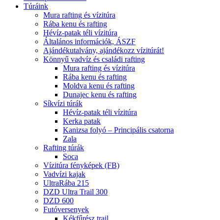
Túráink
Mura rafting és vízitúra
Rába kenu és rafting
Hévíz-patak téli vízitúra
Általános információk, ÁSZF
Ajándékutalvány, ajándékozz vízitúrát!
Könnyű vadvíz és családi rafting
Mura rafting és vízitúra
Rába kenu és rafting
Moldva kenu és rafting
Dunajec kenu és rafting
Síkvízi túrák
Hévíz-patak téli vízitúra
Kerka patak
Kanizsa folyó – Principális csatorna
Zala
Rafting túrák
Soca
Vízitúra fényképek (FB)
Vadvízi kajak
UltraRába 215
DZD Ultra Trail 300
DZD 600
Futóversenyek
Kékfűrész trail