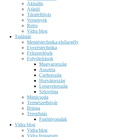
Aktuális
Ajánló
Túrafelhívás
Versenyek
Retro
Vidra blog
Tudástár
Mentéstechnika-elsősegély
Evezéstechnika
Felszerelések
Folyóleírások
Magyarország
Ausztria
Csehország
Horvátország
Lengyelország
Szlovénia
Mimicsoda
Természetbúvár
Bringa
Terepfutás
Futóútvonalak
Vidra blog
Vidra blog
Vidra Instagram