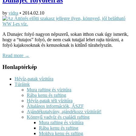
by
vidra
•
2014.02.10
A Dunajec folyó nagyon népszerű, sokan itthon csak úgy ismerik,
hogy a “tutajos” folyó, de nem csak tutajjal lehet rajta túrázni, a
folyó kajakosoknak és kenusoknak is kitűnő túrahelyszín.
Read more →
Honlaptérkép
Hévíz-patak vízitúra
Túráink
Mura rafting és vízitúra
Rába kenu és rafting
Hévíz-patak téli vízitúra
Általános információk, ÁSZF
Ajándékutalvány, ajándékozz vízitúrát!
Könnyű vadvíz és családi rafting
Mura rafting és vízitúra
Rába kenu és rafting
Moldva kenu és rafting