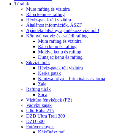
Túráink
Mura rafting és vízitúra
Rába kenu és rafting
Hévíz-patak téli vízitúra
Általános információk, ÁSZF
Ajándékutalvány, ajándékozz vízitúrát!
Könnyű vadvíz és családi rafting
Mura rafting és vízitúra
Rába kenu és rafting
Moldva kenu és rafting
Dunajec kenu és rafting
Síkvízi túrák
Hévíz-patak téli vízitúra
Kerka patak
Kanizsa folyó – Principális csatorna
Zala
Rafting túrák
Soca
Vízitúra fényképek (FB)
Vadvízi kajak
UltraRába 215
DZD Ultra Trail 300
DZD 600
Futóversenyek
Kékfűrész trail