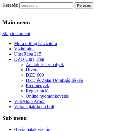
Keresés:
Vidra Vízitúra
… vízitúra szervezés, vadvíz, kajakoktatás, kajak-kenu bolt,
vidraságok…
Main menu
Skip to content
Mura rafting és vízitúra
Vízitúráink
UltraRába 215
DZD Ultra Trail
Adatok és szabályok
Útvonal
DZD 600
DZD és Zalai-Dombság térkép
Eredmények
Regisztráció
Online nyomonkövetés
VidrAlpin Arbor
Vidra kajak-kenu bolt
Sub menu
Hévíz-patak vízitúra