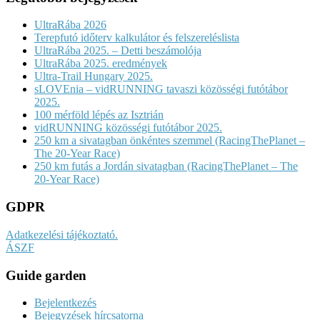
UltraRába 2026
Terepfutó időterv kalkulátor és felszereléslista
UltraRába 2025. – Detti beszámolója
UltraRába 2025. eredmények
Ultra-Trail Hungary 2025.
sLOVEnia – vidRUNNING tavaszi közösségi futótábor
2025.
100 mérföld lépés az Isztrián
vidRUNNING közösségi futótábor 2025.
250 km a sivatagban önkéntes szemmel (RacingThePlanet –
The 20-Year Race)
250 km futás a Jordán sivatagban (RacingThePlanet – The
20-Year Race)
GDPR
Adatkezelési tájékoztató.
ÁSZF
Guide garden
Bejelentkezés
Bejegyzések hírcsatorna