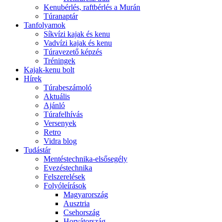
Kenubérlés, raftbérlés a Murán
Túranaptár
Tanfolyamok
Síkvízi kajak és kenu
Vadvízi kajak és kenu
Túravezető képzés
Tréningek
Kajak-kenu bolt
Hírek
Túrabeszámoló
Aktuális
Ajánló
Túrafelhívás
Versenyek
Retro
Vidra blog
Tudástár
Mentéstechnika-elsősegély
Evezéstechnika
Felszerelések
Folyóleírások
Magyarország
Ausztria
Csehország
Horvátország