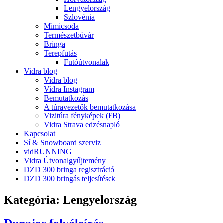
Lengyelország
Szlovénia
Mimicsoda
Természetbúvár
Bringa
Terepfutás
Futóútvonalak
Vidra blog
Vidra blog
Vidra Instagram
Bemutatkozás
A túravezetők bemutatkozása
Vizitúra fényképek (FB)
Vidra Strava edzésnapló
Kapcsolat
Sí & Snowboard szerviz
vidRUNNING
Vidra Útvonalgyűjtemény
DZD 300 bringa regisztráció
DZD 300 bringás teljesítések
Kategória:
Lengyelország
Dunajec folyóleírás