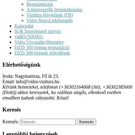
Bemutatkozás
A túravezetők bemutatkozása
Vizitúra fényképek (FB)
Vidra Strava edzésnapló
Kapcsolat
Sí & Snowboard szerviz
vidRUNNING
Vidra Útvonalgyűjtemény
DZD 300 bringa regisztráció
DZD 300 bringás teljesítések
Elérhetőségünk
Iroda: Nagykanizsa, Fő út 23.
Email: info@vidra-vizitura.hu
Kérünk benneteket, telefonon (+36302164668 (Ati), +36302385600
(Detti)) akkor keressetek, ha valóban sürgős, ellenkező esetben
emailben tudunk válaszolni. Köszi!
Keresés
Keresés:
Legutóbbi bejegyzések