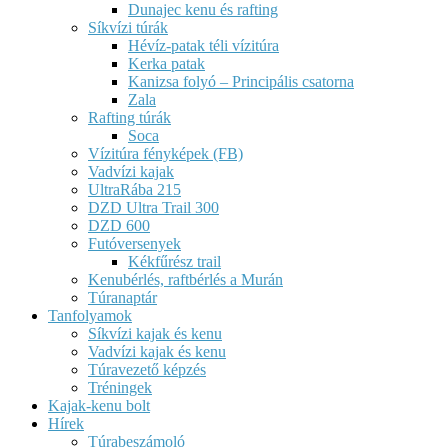
Dunajec kenu és rafting
Síkvízi túrák
Hévíz-patak téli vízitúra
Kerka patak
Kanizsa folyó – Principális csatorna
Zala
Rafting túrák
Soca
Vízitúra fényképek (FB)
Vadvízi kajak
UltraRába 215
DZD Ultra Trail 300
DZD 600
Futóversenyek
Kékfűrész trail
Kenubérlés, raftbérlés a Murán
Túranaptár
Tanfolyamok
Síkvízi kajak és kenu
Vadvízi kajak és kenu
Túravezető képzés
Tréningek
Kajak-kenu bolt
Hírek
Túrabeszámoló