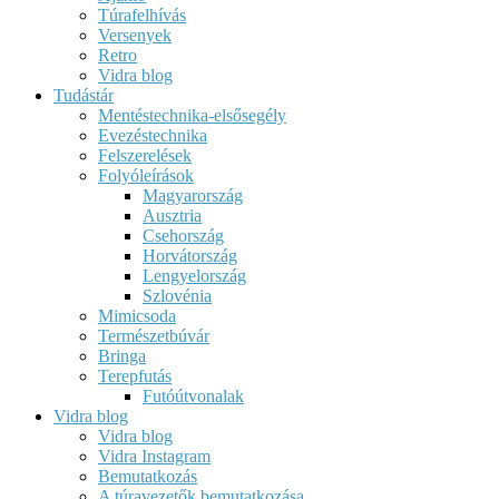
Túrafelhívás
Versenyek
Retro
Vidra blog
Tudástár
Mentéstechnika-elsősegély
Evezéstechnika
Felszerelések
Folyóleírások
Magyarország
Ausztria
Csehország
Horvátország
Lengyelország
Szlovénia
Mimicsoda
Természetbúvár
Bringa
Terepfutás
Futóútvonalak
Vidra blog
Vidra blog
Vidra Instagram
Bemutatkozás
A túravezetők bemutatkozása