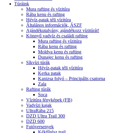
Túráink
Mura rafting és vízitúra
Rába kenu és rafting
Hévíz-patak téli vízitúra
Általános információk, ÁSZF
Ajándékutalvány, ajándékozz vízitúrát!
Könnyű vadvíz és családi rafting
Mura rafting és vízitúra
Rába kenu és rafting
Moldva kenu és rafting
Dunajec kenu és rafting
Síkvízi túrák
Hévíz-patak téli vízitúra
Kerka patak
Kanizsa folyó – Principális csatorna
Zala
Rafting túrák
Soca
Vízitúra fényképek (FB)
Vadvízi kajak
UltraRába 215
DZD Ultra Trail 300
DZD 600
Futóversenyek
Kékfűrész trail