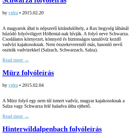
by
vidra
•
2015.02.20
A magyarok által is népszerű kirándulóhely, a Rax hegység lábánál
húzódó folyóvölgyet Höllental-nak hívják. A folyó neve Schwarza.
Csodálatos környezet, könnyed és biztonságos tanulóvíz kezdő
vadvízi kajakosoknak. Nem összekeverendő más, hasonló nevű
osztrák vadvizekkel (Salzach, Schwarzach, Salza).
Read more →
Mürz folyóleírás
by
vidra
•
2015.02.04
A Mürz folyó egy nem túl ismert vadvíz, magyar kajakosoknak a
Salza vagy Schwarza felé haladva útba ejthető.
Read more →
Hinterwildalpenbach folyóleírás