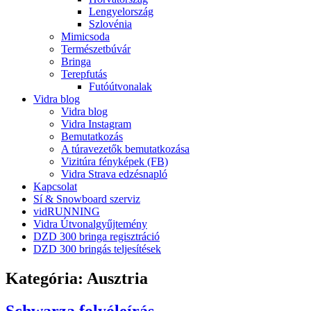
Lengyelország
Szlovénia
Mimicsoda
Természetbúvár
Bringa
Terepfutás
Futóútvonalak
Vidra blog
Vidra blog
Vidra Instagram
Bemutatkozás
A túravezetők bemutatkozása
Vizitúra fényképek (FB)
Vidra Strava edzésnapló
Kapcsolat
Sí & Snowboard szerviz
vidRUNNING
Vidra Útvonalgyűjtemény
DZD 300 bringa regisztráció
DZD 300 bringás teljesítések
Kategória:
Ausztria
Schwarza folyóleírás