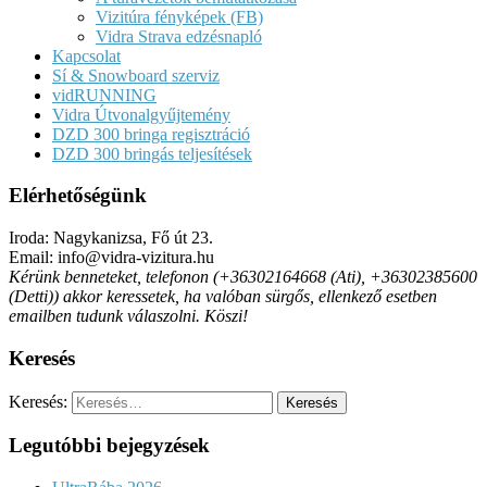
Vizitúra fényképek (FB)
Vidra Strava edzésnapló
Kapcsolat
Sí & Snowboard szerviz
vidRUNNING
Vidra Útvonalgyűjtemény
DZD 300 bringa regisztráció
DZD 300 bringás teljesítések
Elérhetőségünk
Iroda: Nagykanizsa, Fő út 23.
Email: info@vidra-vizitura.hu
Kérünk benneteket, telefonon (+36302164668 (Ati), +36302385600
(Detti)) akkor keressetek, ha valóban sürgős, ellenkező esetben
emailben tudunk válaszolni. Köszi!
Keresés
Keresés:
Legutóbbi bejegyzések