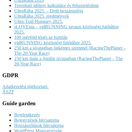
UltraRába 2026
Terepfutó időterv kalkulátor és felszereléslista
UltraRába 2025. – Detti beszámolója
UltraRába 2025. eredmények
Ultra-Trail Hungary 2025.
sLOVEnia – vidRUNNING tavaszi közösségi futótábor
2025.
100 mérföld lépés az Isztrián
vidRUNNING közösségi futótábor 2025.
250 km a sivatagban önkéntes szemmel (RacingThePlanet –
The 20-Year Race)
250 km futás a Jordán sivatagban (RacingThePlanet – The
20-Year Race)
GDPR
Adatkezelési tájékoztató.
ÁSZF
Guide garden
Bejelentkezés
Bejegyzések hírcsatorna
Hozzászólások hírcsatorna
WordPress Magyarország