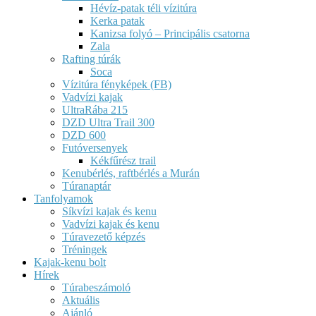
Hévíz-patak téli vízitúra
Kerka patak
Kanizsa folyó – Principális csatorna
Zala
Rafting túrák
Soca
Vízitúra fényképek (FB)
Vadvízi kajak
UltraRába 215
DZD Ultra Trail 300
DZD 600
Futóversenyek
Kékfűrész trail
Kenubérlés, raftbérlés a Murán
Túranaptár
Tanfolyamok
Síkvízi kajak és kenu
Vadvízi kajak és kenu
Túravezető képzés
Tréningek
Kajak-kenu bolt
Hírek
Túrabeszámoló
Aktuális
Ajánló