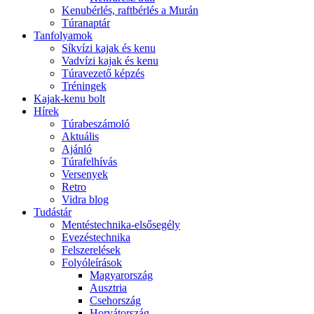
Kenubérlés, raftbérlés a Murán
Túranaptár
Tanfolyamok
Síkvízi kajak és kenu
Vadvízi kajak és kenu
Túravezető képzés
Tréningek
Kajak-kenu bolt
Hírek
Túrabeszámoló
Aktuális
Ajánló
Túrafelhívás
Versenyek
Retro
Vidra blog
Tudástár
Mentéstechnika-elsősegély
Evezéstechnika
Felszerelések
Folyóleírások
Magyarország
Ausztria
Csehország
Horvátország