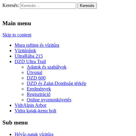
Keresés:
Vidra Vízitúra
… vízitúra szervezés, vadvíz, kajakoktatás, kajak-kenu bolt,
vidraságok…
Main menu
Skip to content
Mura rafting és vízitúra
Vízitúráink
UltraRába 215
DZD Ultra Trail
Adatok és szabályok
Útvonal
DZD 600
DZD és Zalai-Dombság térkép
Eredmények
Regisztráció
Online nyomonkövetés
VidrAlpin Arbor
Vidra kajak-kenu bolt
Sub menu
Hévíz-patak vízitúra