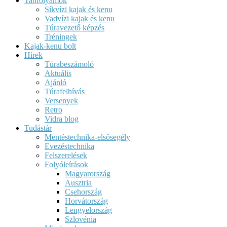
Tanfolyamok
Síkvízi kajak és kenu
Vadvízi kajak és kenu
Túravezető képzés
Tréningek
Kajak-kenu bolt
Hírek
Túrabeszámoló
Aktuális
Ajánló
Túrafelhívás
Versenyek
Retro
Vidra blog
Tudástár
Mentéstechnika-elsősegély
Evezéstechnika
Felszerelések
Folyóleírások
Magyarország
Ausztria
Csehország
Horvátország
Lengyelország
Szlovénia