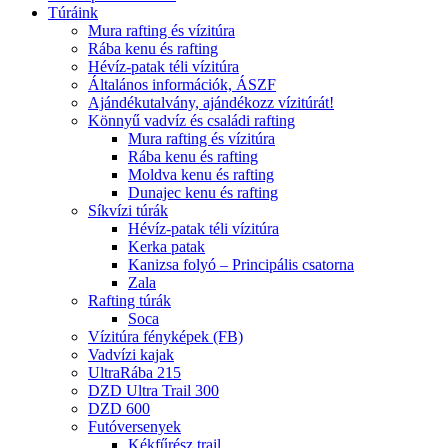
Túráink
Mura rafting és vízitúra
Rába kenu és rafting
Hévíz-patak téli vízitúra
Általános információk, ÁSZF
Ajándékutalvány, ajándékozz vízitúrát!
Könnyű vadvíz és családi rafting
Mura rafting és vízitúra
Rába kenu és rafting
Moldva kenu és rafting
Dunajec kenu és rafting
Síkvízi túrák
Hévíz-patak téli vízitúra
Kerka patak
Kanizsa folyó – Principális csatorna
Zala
Rafting túrák
Soca
Vízitúra fényképek (FB)
Vadvízi kajak
UltraRába 215
DZD Ultra Trail 300
DZD 600
Futóversenyek
Kékfűrész trail