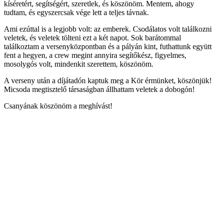
kíséretért, segítségért, szeretlek, és köszönöm. Mentem, ahogy
tudtam, és egyszercsak vége lett a teljes távnak.
Ami ezúttal is a legjobb volt: az emberek. Csodálatos volt találkozni
veletek, és veletek tölteni ezt a két napot. Sok barátommal
találkoztam a versenyközpontban és a pályán kint, futhattunk együtt
fent a hegyen, a crew megint annyira segítőkész, figyelmes,
mosolygós volt, mindenkit szerettem, köszönöm.
A verseny után a díjátadón kaptuk meg a Kör érmünket, köszönjük!
Micsoda megtisztelő társaságban állhattam veletek a dobogón!
Csanyának köszönöm a meghívást!