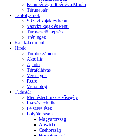
Kenubérlés, raftbérlés a Murán
Túranaptár
Tanfolyamok
Síkvízi kajak és kenu
Vadvízi kajak és kenu
Túravezető képzés
Tréningek
Kajak-kenu bolt
Hírek
Túrabeszámoló
Aktuális
Ajánló
Túrafelhívás
Versenyek
Retro
Vidra blog
Tudástár
Mentéstechnika-elsősegély
Evezéstechnika
Felszerelések
Folyóleírások
Magyarország
Ausztria
Csehország
Horvátország