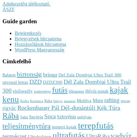
Adatkezelési tájékoztató.
ÁSZF
Guide garden
Bejelentkezés
Bejegyzések hírcsatorna
Hozzászólások hírcsatorna
WordPress Magyarország
Címkefelhő
biztonság
bringa
Del Zala Dombjai Ultra Trail 300
Balaton
DZD
Dél Zala Dombjai Ultra Trail
utvonal leiras
DZDZ300
kajak
futás
300
elsősegély
Hévíz-patak
eszteregnye
félmaraton
kenu
rafting
Mura
Moldva
Krka
rescue
Kerka
Koritnica
könyv
maraton
Rockenbauer Pál Dél-dunántúli Kék Túra
rigyác
Rába
Soca
Szlovénia
Savinja
Salza
tanfolyam
terepfutás
teljesítménytúra
tengeri kajak
ultrafutás
vadvíz
természet
UltraRába
Ultrabalaton