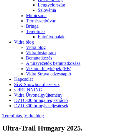
Lengyelország
Szlovénia
Mimicsoda
Természetbúvár
Bringa
Terepfutás
Futóútvonalak
Vidra blog
Vidra blog
Vidra Instagram
Bemutatkozás
A túravezetők bemutatkozása
Vizitúra fényképek (FB)
Vidra Strava edzésnapló
Kapcsolat
Sí & Snowboard szerviz
vidRUNNING
Vidra Útvonalgyűjtemény
DZD 300 bringa regisztráció
DZD 300 bringás teljesítések
Terepfutás
,
Vidra blog
Ultra-Trail Hungary 2025.