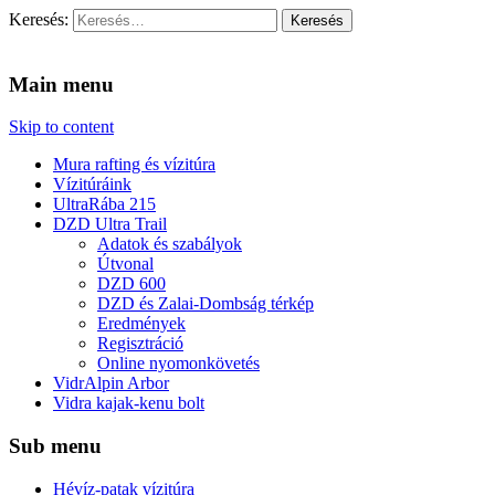
Keresés:
Vidra Vízitúra
… vízitúra szervezés, vadvíz, kajakoktatás, kajak-kenu bolt,
vidraságok…
Main menu
Skip to content
Mura rafting és vízitúra
Vízitúráink
UltraRába 215
DZD Ultra Trail
Adatok és szabályok
Útvonal
DZD 600
DZD és Zalai-Dombság térkép
Eredmények
Regisztráció
Online nyomonkövetés
VidrAlpin Arbor
Vidra kajak-kenu bolt
Sub menu
Hévíz-patak vízitúra