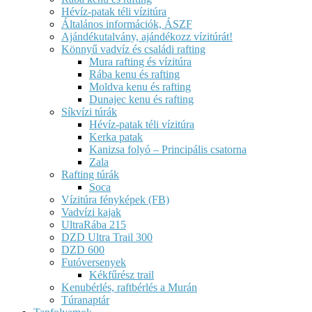
Hévíz-patak téli vízitúra
Általános információk, ÁSZF
Ajándékutalvány, ajándékozz vízitúrát!
Könnyű vadvíz és családi rafting
Mura rafting és vízitúra
Rába kenu és rafting
Moldva kenu és rafting
Dunajec kenu és rafting
Síkvízi túrák
Hévíz-patak téli vízitúra
Kerka patak
Kanizsa folyó – Principális csatorna
Zala
Rafting túrák
Soca
Vízitúra fényképek (FB)
Vadvízi kajak
UltraRába 215
DZD Ultra Trail 300
DZD 600
Futóversenyek
Kékfűrész trail
Kenubérlés, raftbérlés a Murán
Túranaptár