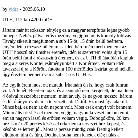
by
vidra
•
2025.06.10
UTH, 112 km 4200 mD+
Jártam már itt sokszor, tényleg ez a magyar terepfutás legnagyobb
ünnepe. Nehéz pálya, erős mezőny, végigmenni is komoly kihívás.
Tavaly sikerült megfutnom a sub 15-öt, 15 órán belül beértem,
enyém lett a rózsaszínű érem is. Idén három éremért mentem: az
UTH hosszú táv finisher éremért, idén is szerettem volna újra 15
órán belül futni a rózsaszínű éremért, és az UTH díjátadóján kapjuk
meg a sikeres Kör teljesítményünkért a Kör érmet.
Voltam idén
tavasszal újra a Körön, futottam 100 mérföldes Isztriát gond nélkül,
úgy éreztem bennem van a sub 15-ös UTH is.
Az egyik érem most ott maradt. Írhatnám én is, hogy csak funrun
volt. A fenét! Beértem igaz, és a szintidő nem kergetett, de majdnem
4 órával rosszabbat mentem, mint tavaly, és nagyon messze, három
és fél órányira voltam a tervezett sub 15-től. Ez most így sikerült.
Nincs baj, ez nem az én napom volt. Most csak ennyi volt bennem.
Minimális frissítéssel mentem végig, nagyon keveset tudtam enni,
emiatt nagyon lassú és erőtlen voltam végig. Dobogókőre, 20 km-
hez is már 20 perces késéssel érkeztem a tervezetthez képest, és
később se lettem jól. Most is persze mindig csak Dettiig kellett
eljutnom újra és újra, Dettinek soha nem lehetek elég hálás a