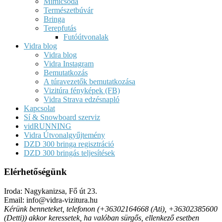
Mimicsoda
Természetbúvár
Bringa
Terepfutás
Futóútvonalak
Vidra blog
Vidra blog
Vidra Instagram
Bemutatkozás
A túravezetők bemutatkozása
Vizitúra fényképek (FB)
Vidra Strava edzésnapló
Kapcsolat
Sí & Snowboard szerviz
vidRUNNING
Vidra Útvonalgyűjtemény
DZD 300 bringa regisztráció
DZD 300 bringás teljesítések
Elérhetőségünk
Iroda: Nagykanizsa, Fő út 23.
Email: info@vidra-vizitura.hu
Kérünk benneteket, telefonon (+36302164668 (Ati), +36302385600
(Detti)) akkor keressetek, ha valóban sürgős, ellenkező esetben