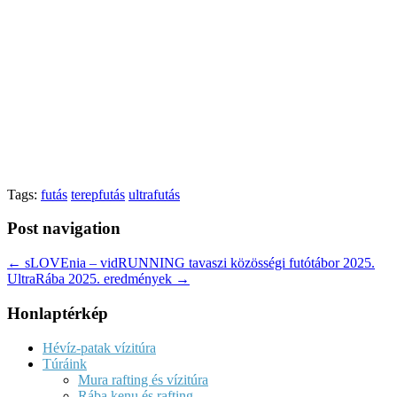
Tags:
futás
terepfutás
ultrafutás
Post navigation
← sLOVEnia – vidRUNNING tavaszi közösségi futótábor 2025.
UltraRába 2025. eredmények →
Honlaptérkép
Hévíz-patak vízitúra
Túráink
Mura rafting és vízitúra
Rába kenu és rafting