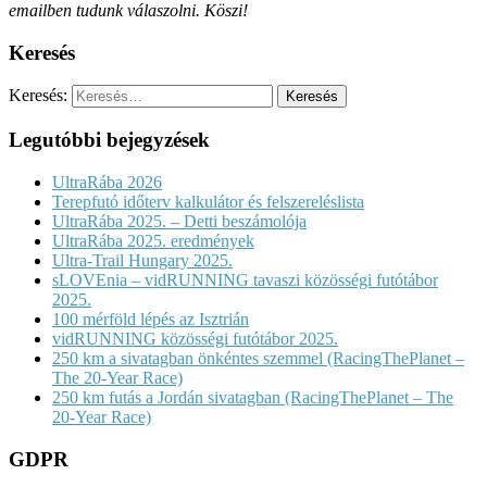
emailben tudunk válaszolni. Köszi!
Keresés
Keresés:
Legutóbbi bejegyzések
UltraRába 2026
Terepfutó időterv kalkulátor és felszereléslista
UltraRába 2025. – Detti beszámolója
UltraRába 2025. eredmények
Ultra-Trail Hungary 2025.
sLOVEnia – vidRUNNING tavaszi közösségi futótábor
2025.
100 mérföld lépés az Isztrián
vidRUNNING közösségi futótábor 2025.
250 km a sivatagban önkéntes szemmel (RacingThePlanet –
The 20-Year Race)
250 km futás a Jordán sivatagban (RacingThePlanet – The
20-Year Race)
GDPR