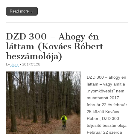
Read more →
DZD 300 – Ahogy én
láttam (Kovács Róbert
beszámolója)
by
vidra
•
2017.03.08
DZD 300 – ahogy én
láttam – vagy amit a
„nyomkövetés” nem
mutathatott 2017.
február 22 és február
25 között Kovács
Róbert, DZD 300
teljesítő beszámolója
Február 22 szerda