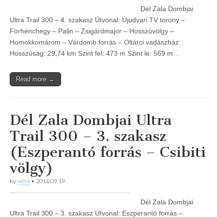
Dél Zala Dombjai
Ultra Trail 300 – 4. szakasz Útvonal: Újudvari TV torony –
Förhénchegy – Palin – Zsigárdmajor – Hosszúvölgy –
Homokkomárom – Várdomb forrás – Oltárci vadászház
Hosszúság: 29,74 km Szint fel: 473 m Szint le: 569 m…
Read more →
Dél Zala Dombjai Ultra
Trail 300 – 3. szakasz
(Eszperantó forrás – Csibiti
völgy)
by
vidra
•
2016.09.19
Dél Zala Dombjai
Ultra Trail 300 – 3. szakasz Útvonal: Eszperantó forrás –