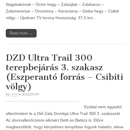
Nagybakónak – Öröm hegy – Zalaújlak – Zalakaros –
Zalamerenye – Orosztony – Kerecseny – Gelse hegy – Csibiti
völgy – Újudvari TV torony Hosszúság: 37,5 km…
Read more →
DZD Ultra Trail 300
terepbejárás 3. szakasz
(Eszperantó forrás – Csibiti
völgy)
by
vidra
•
2016.09.19
Ezúttal nem egyedül
ellenőriztem le a Dél Zala Dombjai Ultra Trail 300 3. szakaszát.
Az útvonallenőrzésre elkísért Detti és Balázs is. Előre
megbeszéltük, hogy kényelmes tempóban fogunk haladni, eleve