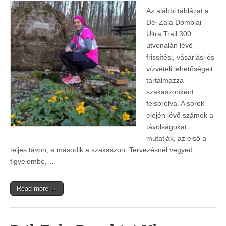
Az alábbi táblázat a
Dél Zala Dombjai
Ultra Trail 300
útvonalán lévő
frissítési, vásárlási és
vízvételi lehetőségeit
tartalmazza
szakaszonként
felsorolva. A sorok
elején lévő számok a
távolságokat
mutatják, az első a
teljes távon, a második a szakaszon. Tervezésnél vegyed
figyelembe,…
Read more →