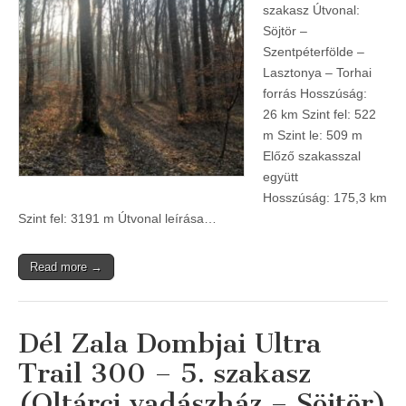
szakasz Útvonal:
Söjtör –
Szentpéterfölde –
Lasztonya – Torhai
forrás Hosszúság:
26 km Szint fel: 522
m Szint le: 509 m
Előző szakasszal
együtt
Hosszúság: 175,3 km
Szint fel: 3191 m Útvonal leírása…
Read more →
Dél Zala Dombjai Ultra
Trail 300 – 5. szakasz
(Oltárci vadászház – Söjtör)