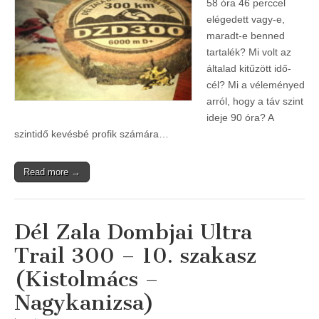
58 óra 46 perccel
elégedett vagy-e,
maradt-e benned
tartalék? Mi volt az
általad kitűzött idő-
cél? Mi a véleményed
arról, hogy a táv szint
ideje 90 óra? A
szintidő kevésbé profik számára…
Read more →
Dél Zala Dombjai Ultra
Trail 300 – 10. szakasz
(Kistolmács –
Nagykanizsa)