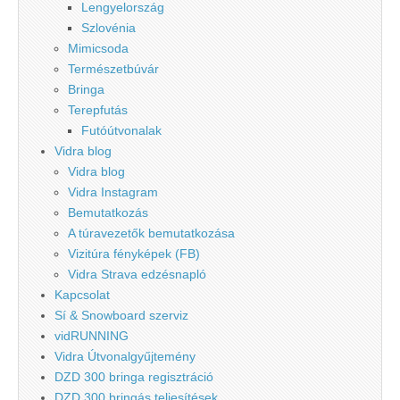
Lengyelország
Szlovénia
Mimicsoda
Természetbúvár
Bringa
Terepfutás
Futóútvonalak
Vidra blog
Vidra blog
Vidra Instagram
Bemutatkozás
A túravezetők bemutatkozása
Vizitúra fényképek (FB)
Vidra Strava edzésnapló
Kapcsolat
Sí & Snowboard szerviz
vidRUNNING
Vidra Útvonalgyűjtemény
DZD 300 bringa regisztráció
DZD 300 bringás teljesítések