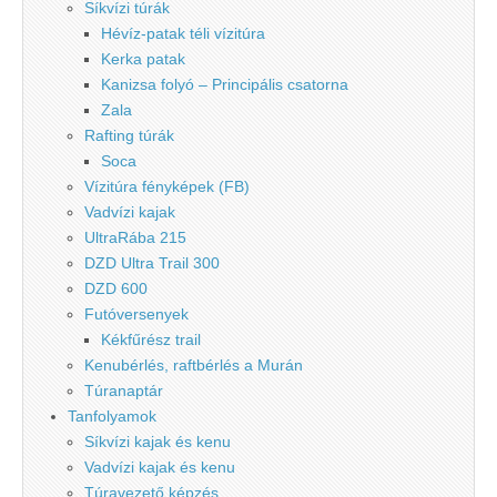
Síkvízi túrák
Hévíz-patak téli vízitúra
Kerka patak
Kanizsa folyó – Principális csatorna
Zala
Rafting túrák
Soca
Vízitúra fényképek (FB)
Vadvízi kajak
UltraRába 215
DZD Ultra Trail 300
DZD 600
Futóversenyek
Kékfűrész trail
Kenubérlés, raftbérlés a Murán
Túranaptár
Tanfolyamok
Síkvízi kajak és kenu
Vadvízi kajak és kenu
Túravezető képzés