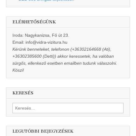
ELÉRHETŐSÉGÜNK
Iroda: Nagykanizsa, Fő út 23.
Email: info@vidra-vizitura.hu
Kérünk benneteket, telefonon (+36302164668 (Ati),
+36302385600 (Detti)) akkor keressetek, ha valóban
sürgős, ellenkező esetben emailben tudunk válaszolni.
Köszi!
KERESÉS
Keresés:
LEGUTÓBBI BEJEGYZÉSEK