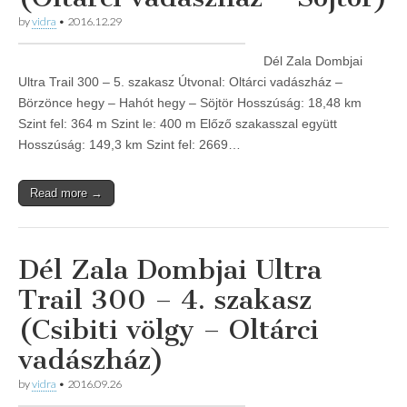
by
vidra
•
2016.12.29
Dél Zala Dombjai
Ultra Trail 300 – 5. szakasz Útvonal: Oltárci vadászház –
Börzönce hegy – Hahót hegy – Söjtör Hosszúság: 18,48 km
Szint fel: 364 m Szint le: 400 m Előző szakasszal együtt
Hosszúság: 149,3 km Szint fel: 2669…
Read more →
Dél Zala Dombjai Ultra
Trail 300 – 4. szakasz
(Csibiti völgy – Oltárci
vadászház)
by
vidra
•
2016.09.26