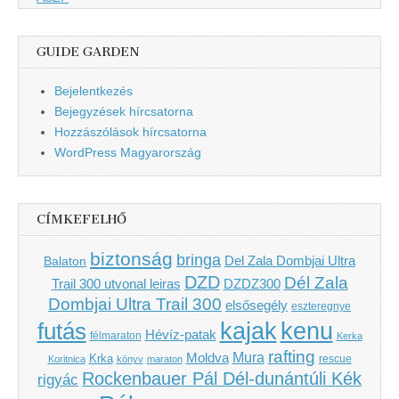
GUIDE GARDEN
Bejelentkezés
Bejegyzések hírcsatorna
Hozzászólások hírcsatorna
WordPress Magyarország
CÍMKEFELHŐ
biztonság
bringa
Del Zala Dombjai Ultra
Balaton
DZD
Dél Zala
Trail 300 utvonal leiras
DZDZ300
Dombjai Ultra Trail 300
elsősegély
eszteregnye
kenu
futás
kajak
Hévíz-patak
félmaraton
Kerka
rafting
Mura
Moldva
Krka
Koritnica
könyv
maraton
rescue
Rockenbauer Pál Dél-dunántúli Kék
rigyác