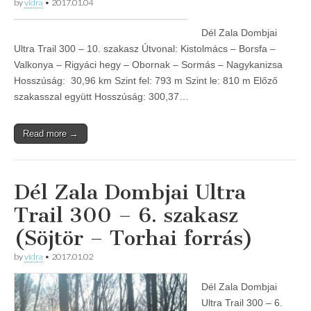
by
vidra
•
2017.01.04
Dél Zala Dombjai
Ultra Trail 300 – 10. szakasz Útvonal: Kistolmács – Borsfa –
Valkonya – Rigyáci hegy – Obornak – Sormás – Nagykanizsa
Hosszúság: 30,96 km Szint fel: 793 m Szint le: 810 m Előző
szakasszal együtt Hosszúság: 300,37…
Read more →
Dél Zala Dombjai Ultra
Trail 300 – 6. szakasz
(Söjtör – Torhai forrás)
by
vidra
•
2017.01.02
Dél Zala Dombjai
Ultra Trail 300 – 6.