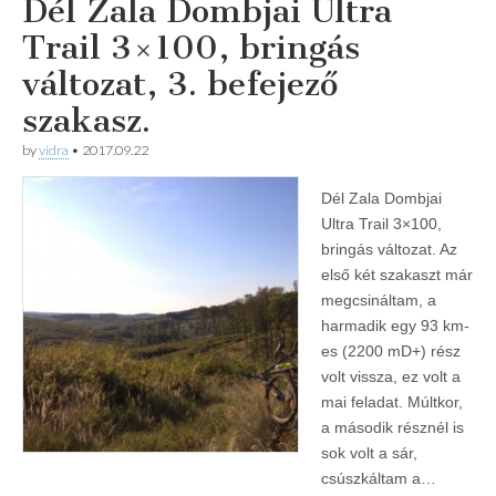
Dél Zala Dombjai Ultra
Trail 3×100, bringás
változat, 3. befejező
szakasz.
by
vidra
•
2017.09.22
Dél Zala Dombjai
Ultra Trail 3×100,
bringás változat. Az
első két szakaszt már
megcsináltam, a
harmadik egy 93 km-
es (2200 mD+) rész
volt vissza, ez volt a
mai feladat. Múltkor,
a második résznél is
sok volt a sár,
csúszkáltam a…