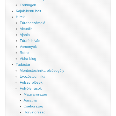
Tréningek
Kajak-kenu bolt
Hírek
Túrabeszámoló
Aktuális
Ajánló
Túrafelhívás
Versenyek
Retro
Vidra blog
Tudástár
Mentéstechnika-elsősegély
Evezéstechnika
Felszerelések
Folyóleírások
Magyarország
Ausztria
Csehország
Horvátország