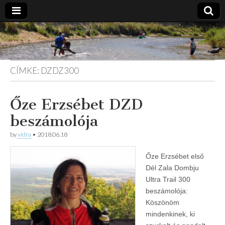
Vidra
… vízitúra
szervezés,
vadvíz,
Vízitúra
kajakoktatás,
CÍMKE:
DZDZ300
kajak-kenu
bolt,
vidraságok…
Őze Erzsébet DZD
beszámolója
by
vidra
•
2018.06.18
Őze Erzsébet első
Dél Zala Dombju
Ultra Trail 300
beszámolója:
Köszönöm
mindenkinek, ki