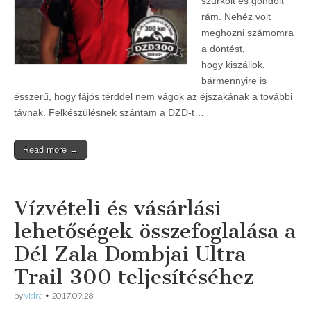
szurkolt és gondolt
rám. Nehéz volt
meghozni számomra
a döntést,
hogy kiszállok,
bármennyire is
ésszerű, hogy fájós térddel nem vágok az éjszakának a további
távnak. Felkészülésnek szántam a DZD-t…
Read more →
Vízvételi és vásárlási
lehetőségek összefoglalása a
Dél Zala Dombjai Ultra
Trail 300 teljesítéséhez
by
vidra
•
2017.09.28