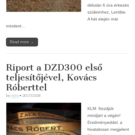
délután 6 óra érkezés
szüleimhez, Lentibe.
A hét elején már
mindent…
Read more →
Riport a DZD300 első
teljesítőjével, Kovács
Róberttel
by
vidra
•
2017.03.08
KLM: Kezdjük
mindjárt a végén!
Eredményeddel, a
hivatalosan megjelent