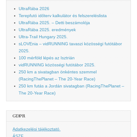
UltraRába 2026
Terepfutó időterv kalkulátor és felszereléslista
UltraRába 2025. – Detti beszámolója
UltraRába 2025. eredmények
Ultra-Trail Hungary 2025.
sLOVEnia – vidRUNNING tavaszi közösségi futótábor
2025.
100 mérföld lépés az Isztrián
vidRUNNING közösségi futótábor 2025.
250 km a sivatagban önkéntes szemmel
(RacingThePlanet – The 20-Year Race)
250 km futás a Jordán sivatagban (RacingThePlanet –
The 20-Year Race)
GDPR
Adatkezelési tájékoztató.
ÁSZF