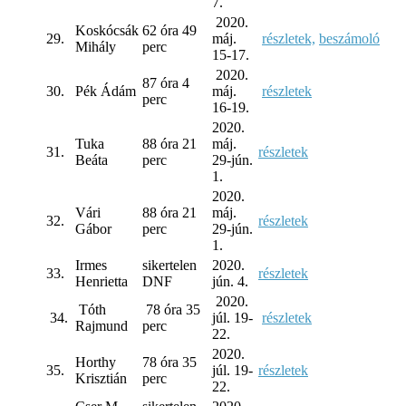
7.
2020.
Koskócsák
62 óra 49
29.
máj.
részletek,
beszámoló
Mihály
perc
15-17.
2020.
87 óra 4
30.
Pék Ádám
máj.
részletek
perc
16-19.
2020.
Tuka
88 óra 21
máj.
31.
részletek
Beáta
perc
29-jún.
1.
2020.
Vári
88 óra 21
máj.
32.
részletek
Gábor
perc
29-jún.
1.
Irmes
sikertelen
2020.
33.
részletek
Henrietta
DNF
jún. 4.
2020.
Tóth
78 óra 35
34.
júl. 19-
részletek
Rajmund
perc
22.
2020.
Horthy
78 óra 35
35.
júl. 19-
részletek
Krisztián
perc
22.