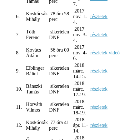
Tamás
perc
7.
2017.
Koskócsák
78 óra 58
6.
nov. 1-
részletek
Mihály
perc
4.
2017.
Tóth
sikertelen
7.
nov. 3-
részletek
Ferenc
DNF
4.
2017.
Kovács
56 óra 00
8.
nov. 4-
részletek
videó
Ádám
perc
6.
2018.
Elblinger
sikertelen
9.
márc.
részletek
Bálint
DNF
14-15.
2018.
Bánszki
sikertelen
10.
márc.
részletek
Tamás
DNF
17-19.
2018.
Horváth
sikertelen
11.
márc.
részletek
Vilmos
DNF
18-19.
2018.
Koskócsák
77 óra 41
12.
ápr. 11-
részletek
Mihály
perc
14.
2018.