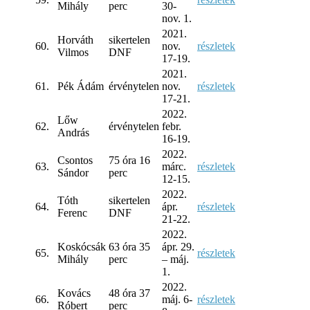
Mihály
perc
30-
nov. 1.
2021.
Horváth
sikertelen
60.
nov.
részletek
Vilmos
DNF
17-19.
2021.
61.
Pék Ádám
érvénytelen
nov.
részletek
17-21.
2022.
Lőw
62.
érvénytelen
febr.
András
16-19.
2022.
Csontos
75 óra 16
63.
márc.
részletek
Sándor
perc
12-15.
2022.
Tóth
sikertelen
64.
ápr.
részletek
Ferenc
DNF
21-22.
2022.
Koskócsák
63 óra 35
ápr. 29.
65.
részletek
Mihály
perc
– máj.
1.
2022.
Kovács
48 óra 37
66.
máj. 6-
részletek
Róbert
perc