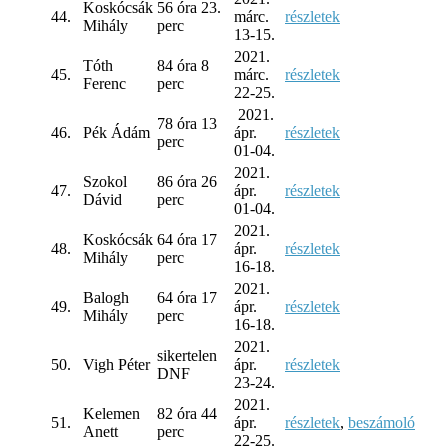
Koskócsák
56 óra 23.
44.
márc.
részletek
Mihály
perc
13-15.
2021.
Tóth
84 óra 8
45.
márc.
részletek
Ferenc
perc
22-25.
2021.
78 óra 13
46.
Pék Ádám
ápr.
részletek
perc
01-04.
2021.
Szokol
86 óra 26
47.
ápr.
részletek
Dávid
perc
01-04.
2021.
Koskócsák
64 óra 17
48.
ápr.
részletek
Mihály
perc
16-18.
2021.
Balogh
64 óra 17
49.
ápr.
részletek
Mihály
perc
16-18.
2021.
sikertelen
50.
Vigh Péter
ápr.
részletek
DNF
23-24.
2021.
Kelemen
82 óra 44
51.
ápr.
részletek
,
beszámoló
Anett
perc
22-25.