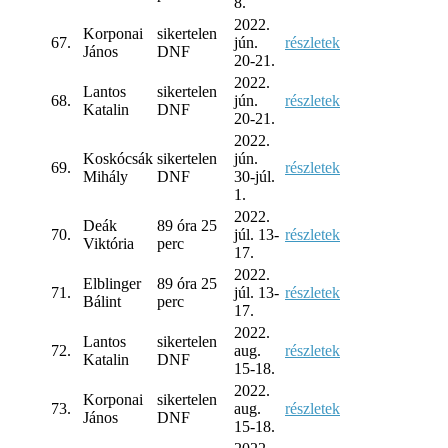
8.
2022.
Korponai
sikertelen
67.
jún.
részletek
János
DNF
20-21.
2022.
Lantos
sikertelen
68.
jún.
részletek
Katalin
DNF
20-21.
2022.
Koskócsák
sikertelen
jún.
69.
részletek
Mihály
DNF
30-júl.
1.
2022.
Deák
89 óra 25
70.
júl. 13-
részletek
Viktória
perc
17.
2022.
Elblinger
89 óra 25
71.
júl. 13-
részletek
Bálint
perc
17.
2022.
Lantos
sikertelen
72.
aug.
részletek
Katalin
DNF
15-18.
2022.
Korponai
sikertelen
73.
aug.
részletek
János
DNF
15-18.