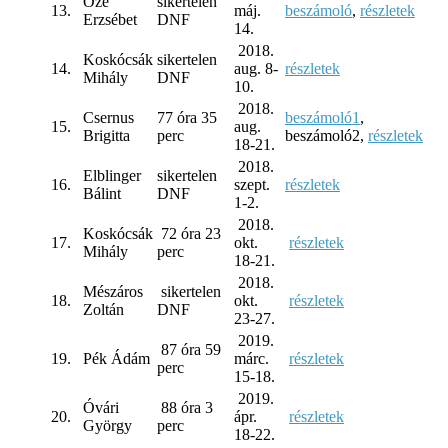
Őze
sikertelen
13.
máj.
beszámoló
,
részletek
Erzsébet
DNF
14.
2018.
Koskócsák
sikertelen
14.
aug. 8-
részletek
Mihály
DNF
10.
2018.
Csernus
77 óra 35
beszámoló1
,
15.
aug.
Brigitta
perc
beszámoló2,
részletek
18-21.
2018.
Elblinger
sikertelen
16.
szept.
részletek
Bálint
DNF
1-2.
2018.
Koskócsák
72 óra 23
17.
okt.
részletek
Mihály
perc
18-21.
2018.
Mészáros
sikertelen
18.
okt.
részletek
Zoltán
DNF
23-27.
2019.
87 óra 59
19.
Pék Ádám
márc.
részletek
perc
15-18.
2019.
Óvári
88 óra 3
20.
ápr.
részletek
György
perc
18-22.