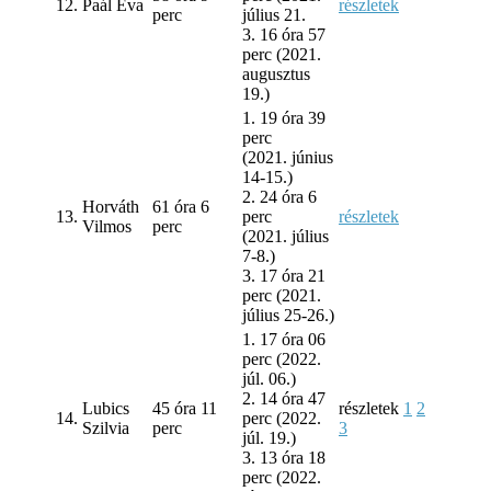
12.
Paál Éva
részletek
perc
július 21.
3. 16 óra 57
perc (2021.
augusztus
19.)
1. 19 óra 39
perc
(2021. június
14-15.)
2. 24 óra 6
Horváth
61 óra 6
13.
perc
részletek
Vilmos
perc
(2021. július
7-8.)
3. 17 óra 21
perc (2021.
július 25-26.)
1. 17 óra 06
perc (2022.
júl. 06.)
2. 14 óra 47
Lubics
45 óra 11
részletek
1
2
14.
perc (2022.
Szilvia
perc
3
júl. 19.)
3. 13 óra 18
perc (2022.