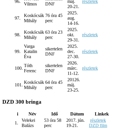
96.
máj.
részletek
Vilmos
DNF
20-21.
2025.
Koskócsák
76 óra 45
97.
aug.
Mihály
perc
14-16.
2025.
Koskócsák
63 óra 23
98.
okt.
részletek
Mihály
perc
29-31.
Varga
2025.
sikertelen
99.
Katalin
dec.
részletek
DNF
Éva
27-30.
2026.
Tóth
sikertelen
100.
márc.
részletek
Ferenc
DNF
11-12.
20126.
Koskócsák
64 óra 45
101.
máj.
Mihály
perc
23-25.
DZD 300 bringa
i
Név
Idő
Dátum
Linkek
Velekei
53 óra 58
2017. jún.
részletek
1.
Balázs
perc
19-21.
DZD film