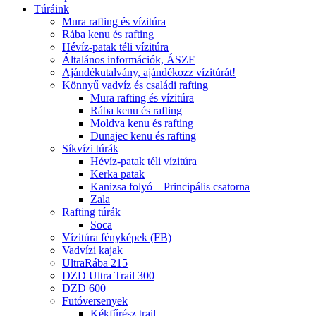
Túráink
Mura rafting és vízitúra
Rába kenu és rafting
Hévíz-patak téli vízitúra
Általános információk, ÁSZF
Ajándékutalvány, ajándékozz vízitúrát!
Könnyű vadvíz és családi rafting
Mura rafting és vízitúra
Rába kenu és rafting
Moldva kenu és rafting
Dunajec kenu és rafting
Síkvízi túrák
Hévíz-patak téli vízitúra
Kerka patak
Kanizsa folyó – Principális csatorna
Zala
Rafting túrák
Soca
Vízitúra fényképek (FB)
Vadvízi kajak
UltraRába 215
DZD Ultra Trail 300
DZD 600
Futóversenyek
Kékfűrész trail