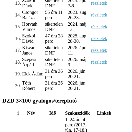
Szokol
sikertelen
2023. ápr.
13.
részletek
Dávid
DNF
7-8.
Csongor
55 óra 11
2023. aug.
14.
részletek
Balázs
perc
26-28.
Horváth
sikertelen
2024. máj.
15.
részletek
Vilmos
DNF
13.
Szokol
47 óra 28
2025. aug.
16.
részletek
Dávid
perc
28-30.
Kisvári
sikertelen
2026. ápr.
17.
részletek
János
DNF
11.
Szepesi
sikertelen
2026. máj.
18.
részletek
Árpád
DNF
9.
31 óra 36
2026. jún.
19.
Elek Ádám
perc
20-21.
Tóth
31 óra 36
2026. jún.
20.
Róbert
perc
20-21.
DZD 3×100 gyalogos/terepfutó
i
Név
Idő
Szakaszidők
Linkek
1. 24 óra 4
perc (2017.
jún. 17-18.)