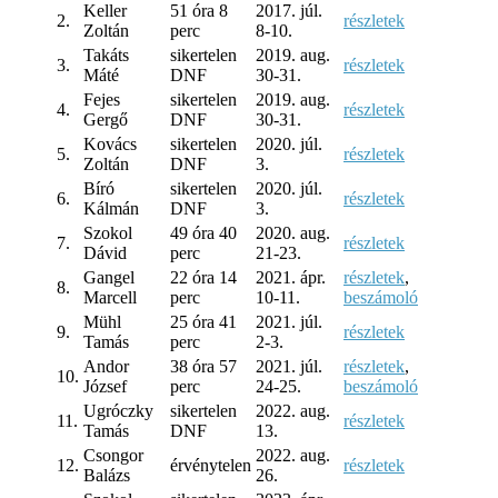
Keller
51 óra 8
2017. júl.
2.
részletek
Zoltán
perc
8-10.
Takáts
sikertelen
2019. aug.
3.
részletek
Máté
DNF
30-31.
Fejes
sikertelen
2019. aug.
4.
részletek
Gergő
DNF
30-31.
Kovács
sikertelen
2020. júl.
5.
részletek
Zoltán
DNF
3.
Bíró
sikertelen
2020. júl.
6.
részletek
Kálmán
DNF
3.
Szokol
49 óra 40
2020. aug.
7.
részletek
Dávid
perc
21-23.
Gangel
22 óra 14
2021. ápr.
részletek
,
8.
Marcell
perc
10-11.
beszámoló
Mühl
25 óra 41
2021. júl.
9.
részletek
Tamás
perc
2-3.
Andor
38 óra 57
2021. júl.
részletek
,
10.
József
perc
24-25.
beszámoló
Ugróczky
sikertelen
2022. aug.
11.
részletek
Tamás
DNF
13.
Csongor
2022. aug.
12.
érvénytelen
részletek
Balázs
26.