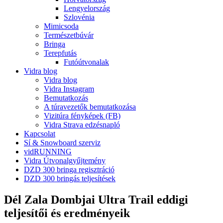
Lengyelország
Szlovénia
Mimicsoda
Természetbúvár
Bringa
Terepfutás
Futóútvonalak
Vidra blog
Vidra blog
Vidra Instagram
Bemutatkozás
A túravezetők bemutatkozása
Vizitúra fényképek (FB)
Vidra Strava edzésnapló
Kapcsolat
Sí & Snowboard szerviz
vidRUNNING
Vidra Útvonalgyűjtemény
DZD 300 bringa regisztráció
DZD 300 bringás teljesítések
Dél Zala Dombjai Ultra Trail eddigi
teljesítői és eredményeik