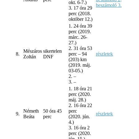
okt. 6-7.)
beszámoló 3.
3. 17 óra 29
perc (2018.
október 12.)
1. 24 óra 39
perc (2019.
márc. 26-
27.)
2. 31 óra 53
Mészáros
sikertelen
8.
perc – 94
részletek
Zoltán
DNF
(203) km
(2019. máj.
03-05.)
2. –
3. –
1. 18 óra 21
perc (2020.
máj. 28.)
2. 16 óra 22
Németh
50 óra 45
perc
9.
részletek
Beáta
perc
(2020. jún.
4.)
3. 16 óra 2
perc (2020.
jún. 15.)