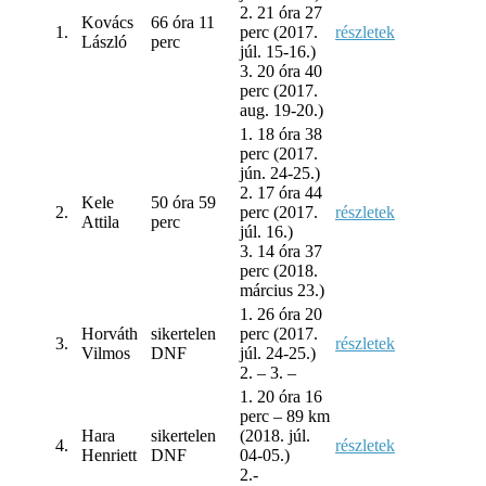
2. 21 óra 27
Kovács
66 óra 11
1.
perc (2017.
részletek
László
perc
júl. 15-16.)
3. 20 óra 40
perc (2017.
aug. 19-20.)
1. 18 óra 38
perc (2017.
jún. 24-25.)
2. 17 óra 44
Kele
50 óra 59
2.
perc (2017.
részletek
Attila
perc
júl. 16.)
3. 14 óra 37
perc (2018.
március 23.)
1. 26 óra 20
Horváth
sikertelen
perc (2017.
3.
részletek
Vilmos
DNF
júl. 24-25.)
2. – 3. –
1. 20 óra 16
perc – 89 km
Hara
sikertelen
(2018. júl.
4.
részletek
Henriett
DNF
04-05.)
2.-