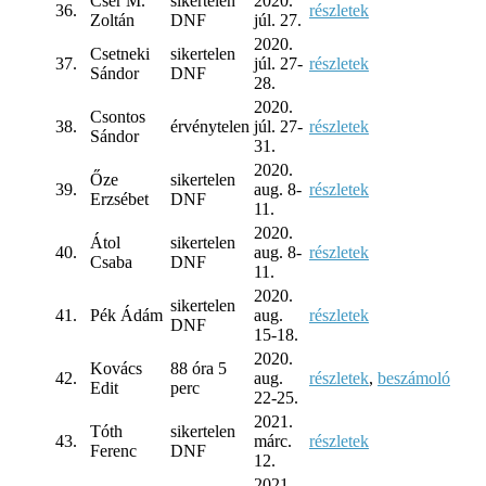
Cser M.
sikertelen
2020.
36.
részletek
Zoltán
DNF
júl. 27.
2020.
Csetneki
sikertelen
37.
júl. 27-
részletek
Sándor
DNF
28.
2020.
Csontos
38.
érvénytelen
júl. 27-
részletek
Sándor
31.
2020.
Őze
sikertelen
39.
aug. 8-
részletek
Erzsébet
DNF
11.
2020.
Átol
sikertelen
40.
aug. 8-
részletek
Csaba
DNF
11.
2020.
sikertelen
41.
Pék Ádám
aug.
részletek
DNF
15-18.
2020.
Kovács
88 óra 5
42.
aug.
részletek
,
beszámoló
Edit
perc
22-25.
2021.
Tóth
sikertelen
43.
márc.
részletek
Ferenc
DNF
12.
2021.