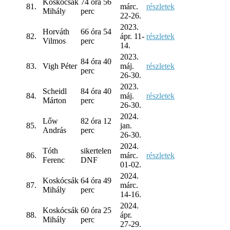
Koskócsák
74 óra 56
81.
márc.
részletek
Mihály
perc
22-26.
2023.
Horváth
66 óra 54
82.
ápr. 11-
részletek
Vilmos
perc
14.
2023.
84 óra 40
83.
Vigh Péter
máj.
részletek
perc
26-30.
2023.
Scheidl
84 óra 40
84.
máj.
részletek
Márton
perc
26-30.
2024.
Lőw
82 óra 12
85.
jan.
András
perc
26-30.
2024.
Tóth
sikertelen
86.
márc.
részletek
Ferenc
DNF
01-02.
2024.
Koskócsák
64 óra 49
87.
márc.
Mihály
perc
14-16.
2024.
Koskócsák
60 óra 25
88.
ápr.
Mihály
perc
27-29.