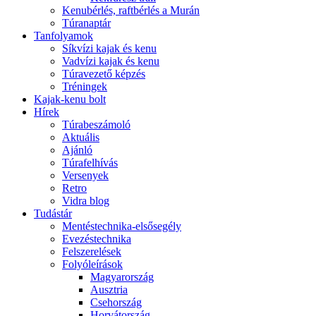
Kenubérlés, raftbérlés a Murán
Túranaptár
Tanfolyamok
Síkvízi kajak és kenu
Vadvízi kajak és kenu
Túravezető képzés
Tréningek
Kajak-kenu bolt
Hírek
Túrabeszámoló
Aktuális
Ajánló
Túrafelhívás
Versenyek
Retro
Vidra blog
Tudástár
Mentéstechnika-elsősegély
Evezéstechnika
Felszerelések
Folyóleírások
Magyarország
Ausztria
Csehország
Horvátország