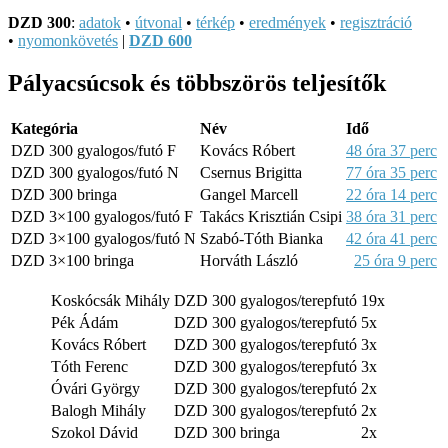
DZD 300
:
adatok
•
útvonal
•
térkép
•
eredmények
•
regisztráció
•
nyomonkövetés
|
DZD 600
Pályacsúcsok és többszörös teljesítők
Kategória
Név
Idő
DZD 300 gyalogos/futó F
Kovács Róbert
48 óra 37 perc
DZD 300 gyalogos/futó N
Csernus Brigitta
77 óra 35 perc
DZD 300 bringa
Gangel Marcell
22 óra 14 perc
DZD 3×100 gyalogos/futó F
Takács Krisztián Csipi
38 óra 31 perc
DZD 3×100 gyalogos/futó N
Szabó-Tóth Bianka
42 óra 41 perc
DZD 3×100 bringa
Horváth László
25 óra 9 perc
Koskócsák Mihály
DZD 300 gyalogos/terepfutó
19x
Pék Ádám
DZD 300 gyalogos/terepfutó
5x
Kovács Róbert
DZD 300 gyalogos/terepfutó
3x
Tóth Ferenc
DZD 300 gyalogos/terepfutó
3x
Óvári György
DZD 300 gyalogos/terepfutó
2x
Balogh Mihály
DZD 300 gyalogos/terepfutó
2x
Szokol Dávid
DZD 300 bringa
2x