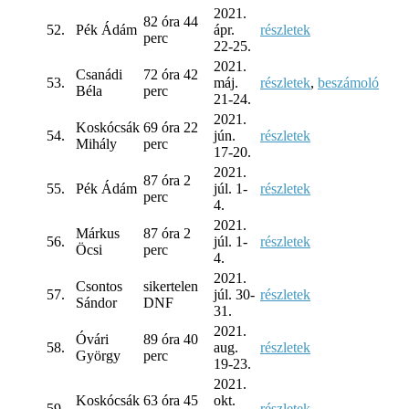
2021.
82 óra 44
52.
Pék Ádám
ápr.
részletek
perc
22-25.
2021.
Csanádi
72 óra 42
53.
máj.
részletek
,
beszámoló
Béla
perc
21-24.
2021.
Koskócsák
69 óra 22
54.
jún.
részletek
Mihály
perc
17-20.
2021.
87 óra 2
55.
Pék Ádám
júl. 1-
részletek
perc
4.
2021.
Márkus
87 óra 2
56.
júl. 1-
részletek
Öcsi
perc
4.
2021.
Csontos
sikertelen
57.
júl. 30-
részletek
Sándor
DNF
31.
2021.
Óvári
89 óra 40
58.
aug.
részletek
György
perc
19-23.
2021.
Koskócsák
63 óra 45
okt.
59.
részletek