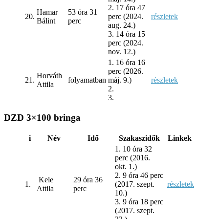
2. 17 óra 47
Hamar
53 óra 31
20.
perc (2024.
részletek
Bálint
perc
aug. 24.)
3. 14 óra 15
perc (2024.
nov. 12.)
1. 16 óra 16
perc (2026.
Horváth
21.
folyamatban
máj. 9.)
részletek
Attila
2.
3.
DZD 3×100 bringa
i
Név
Idő
Szakaszidők
Linkek
1. 10 óra 32
perc (2016.
okt. 1.)
2. 9 óra 46 perc
Kele
29 óra 36
1.
(2017. szept.
részletek
Attila
perc
10.)
3. 9 óra 18 perc
(2017. szept.