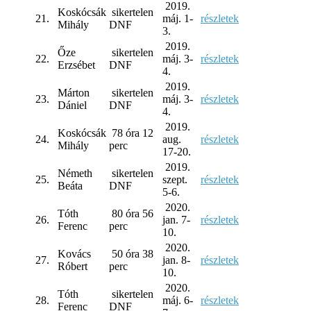
2019.
Koskócsák
sikertelen
21.
máj. 1-
részletek
Mihály
DNF
3.
2019.
Őze
sikertelen
22.
máj. 3-
részletek
Erzsébet
DNF
4.
2019.
Márton
sikertelen
23.
máj. 3-
részletek
Dániel
DNF
4.
2019.
Koskócsák
78 óra 12
24.
aug.
részletek
Mihály
perc
17-20.
2019.
Németh
sikertelen
25.
szept.
részletek
Beáta
DNF
5-6.
2020.
Tóth
80 óra 56
26.
jan. 7-
részletek
Ferenc
perc
10.
2020.
Kovács
50 óra 38
27.
jan. 8-
részletek
Róbert
perc
10.
2020.
Tóth
sikertelen
28.
máj. 6-
részletek
Ferenc
DNF