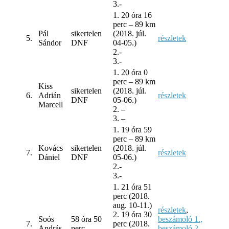
3.-
1. 20 óra 16
perc – 89 km
Pál
sikertelen
(2018. júl.
5.
részletek
Sándor
DNF
04-05.)
2.-
3.-
1. 20 óra 0
perc – 89 km
Kiss
sikertelen
(2018. júl.
6.
Adrián
részletek
DNF
05-06.)
Marcell
2. –
3. –
1. 19 óra 59
perc – 89 km
Kovács
sikertelen
(2018. júl.
7.
részletek
Dániel
DNF
05-06.)
2.-
3.-
1. 21 óra 51
perc (2018.
aug. 10-11.)
részletek
,
2. 19 óra 30
Soós
58 óra 50
beszámoló 1.,
7.
perc (2018.
András
perc
beszámoló 2,