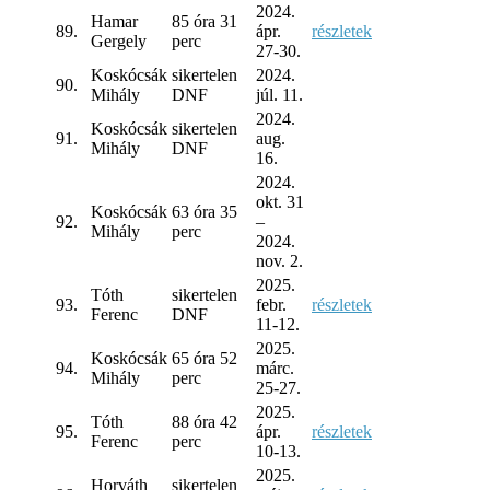
2024.
Hamar
85 óra 31
89.
ápr.
részletek
Gergely
perc
27-30.
Koskócsák
sikertelen
2024.
90.
Mihály
DNF
júl. 11.
2024.
Koskócsák
sikertelen
91.
aug.
Mihály
DNF
16.
2024.
okt. 31
Koskócsák
63 óra 35
92.
–
Mihály
perc
2024.
nov. 2.
2025.
Tóth
sikertelen
93.
febr.
részletek
Ferenc
DNF
11-12.
2025.
Koskócsák
65 óra 52
94.
márc.
Mihály
perc
25-27.
2025.
Tóth
88 óra 42
95.
ápr.
részletek
Ferenc
perc
10-13.
2025.
Horváth
sikertelen