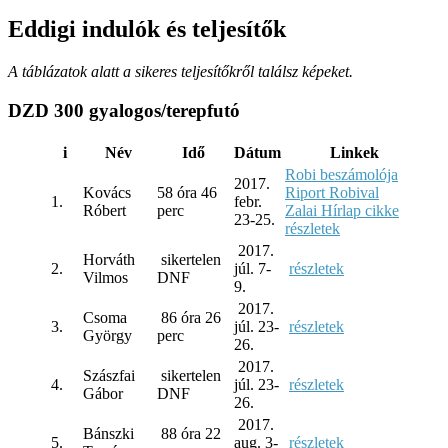
Eddigi indulók és teljesítők
A táblázatok alatt a sikeres teljesítőkről találsz képeket.
DZD 300 gyalogos/terepfutó
i
Név
Idő
Dátum
Linkek
Robi beszámolója
2017.
Kovács
58 óra 46
Riport Robival
1.
febr.
Róbert
perc
Zalai Hírlap cikke
23-25.
részletek
2017.
Horváth
sikertelen
2.
júl. 7-
részletek
Vilmos
DNF
9.
2017.
Csoma
86 óra 26
3.
júl. 23-
részletek
György
perc
26.
2017.
Szászfai
sikertelen
4.
júl. 23-
részletek
Gábor
DNF
26.
2017.
Bánszki
88 óra 22
5.
aug. 3-
részletek