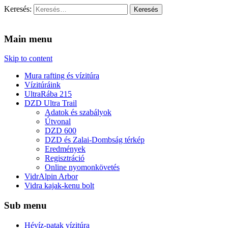
Keresés:
Vidra Vízitúra
… vízitúra szervezés, vadvíz, kajakoktatás, kajak-kenu bolt,
vidraságok…
Main menu
Skip to content
Mura rafting és vízitúra
Vízitúráink
UltraRába 215
DZD Ultra Trail
Adatok és szabályok
Útvonal
DZD 600
DZD és Zalai-Dombság térkép
Eredmények
Regisztráció
Online nyomonkövetés
VidrAlpin Arbor
Vidra kajak-kenu bolt
Sub menu
Hévíz-patak vízitúra