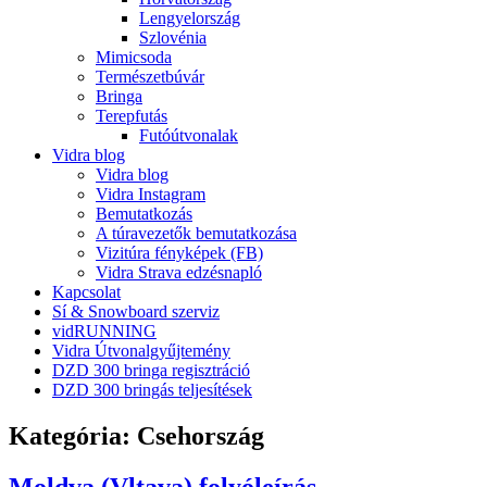
Lengyelország
Szlovénia
Mimicsoda
Természetbúvár
Bringa
Terepfutás
Futóútvonalak
Vidra blog
Vidra blog
Vidra Instagram
Bemutatkozás
A túravezetők bemutatkozása
Vizitúra fényképek (FB)
Vidra Strava edzésnapló
Kapcsolat
Sí & Snowboard szerviz
vidRUNNING
Vidra Útvonalgyűjtemény
DZD 300 bringa regisztráció
DZD 300 bringás teljesítések
Kategória:
Csehország
Moldva (Vltava) folyóleírás