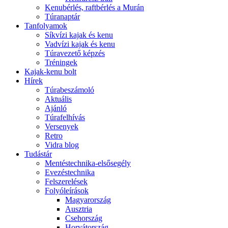
Kenubérlés, raftbérlés a Murán
Túranaptár
Tanfolyamok
Síkvízi kajak és kenu
Vadvízi kajak és kenu
Túravezető képzés
Tréningek
Kajak-kenu bolt
Hírek
Túrabeszámoló
Aktuális
Ajánló
Túrafelhívás
Versenyek
Retro
Vidra blog
Tudástár
Mentéstechnika-elsősegély
Evezéstechnika
Felszerelések
Folyóleírások
Magyarország
Ausztria
Csehország
Horvátország