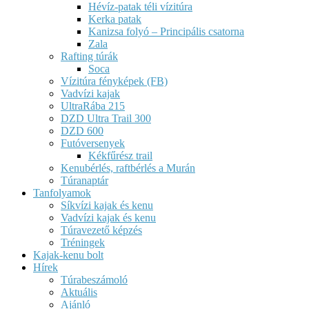
Hévíz-patak téli vízitúra
Kerka patak
Kanizsa folyó – Principális csatorna
Zala
Rafting túrák
Soca
Vízitúra fényképek (FB)
Vadvízi kajak
UltraRába 215
DZD Ultra Trail 300
DZD 600
Futóversenyek
Kékfűrész trail
Kenubérlés, raftbérlés a Murán
Túranaptár
Tanfolyamok
Síkvízi kajak és kenu
Vadvízi kajak és kenu
Túravezető képzés
Tréningek
Kajak-kenu bolt
Hírek
Túrabeszámoló
Aktuális
Ajánló