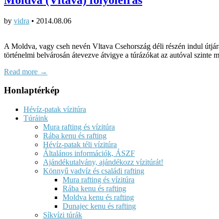
by
vidra
•
2014.08.06
A Moldva, vagy cseh nevén Vltava Csehország déli részén indul útjá
történelmi belvárosán átevezve átvigye a túrázókat az autóval szinte
Read more →
Honlaptérkép
Hévíz-patak vízitúra
Túráink
Mura rafting és vízitúra
Rába kenu és rafting
Hévíz-patak téli vízitúra
Általános információk, ÁSZF
Ajándékutalvány, ajándékozz vízitúrát!
Könnyű vadvíz és családi rafting
Mura rafting és vízitúra
Rába kenu és rafting
Moldva kenu és rafting
Dunajec kenu és rafting
Síkvízi túrák