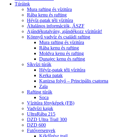
Túráink
Mura rafting és vízitúra
Rába kenu és rafting
Hévíz-patak téli vízitúra
Általános információk, ÁSZF
Ajándékutalvány, ajándékozz vízitúrát!
Könnyű vadvíz és családi rafting
Mura rafting és vízitúra
Rába kenu és rafting
Moldva kenu és rafting
Dunajec kenu és rafting
Síkvízi túrák
Hévíz-patak téli vízitúra
Kerka patak
Kanizsa folyó – Principális csatorna
Zala
Rafting túrák
Soca
Vízitúra fényképek (FB)
Vadvízi kajak
UltraRába 215
DZD Ultra Trail 300
DZD 600
Futóversenyek
Kékfűrész trail