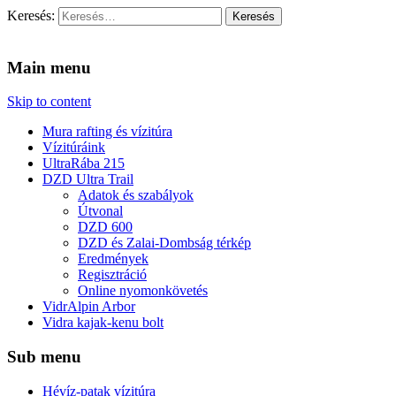
Keresés:
Vidra Vízitúra
… vízitúra szervezés, vadvíz, kajakoktatás, kajak-kenu bolt, vidras
Main menu
Skip to content
Mura rafting és vízitúra
Vízitúráink
UltraRába 215
DZD Ultra Trail
Adatok és szabályok
Útvonal
DZD 600
DZD és Zalai-Dombság térkép
Eredmények
Regisztráció
Online nyomonkövetés
VidrAlpin Arbor
Vidra kajak-kenu bolt
Sub menu
Hévíz-patak vízitúra