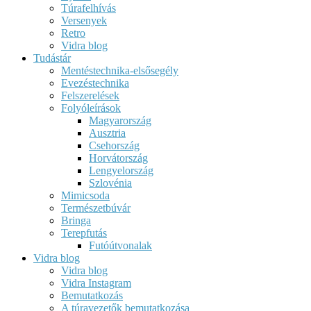
Túrafelhívás
Versenyek
Retro
Vidra blog
Tudástár
Mentéstechnika-elsősegély
Evezéstechnika
Felszerelések
Folyóleírások
Magyarország
Ausztria
Csehország
Horvátország
Lengyelország
Szlovénia
Mimicsoda
Természetbúvár
Bringa
Terepfutás
Futóútvonalak
Vidra blog
Vidra blog
Vidra Instagram
Bemutatkozás
A túravezetők bemutatkozása