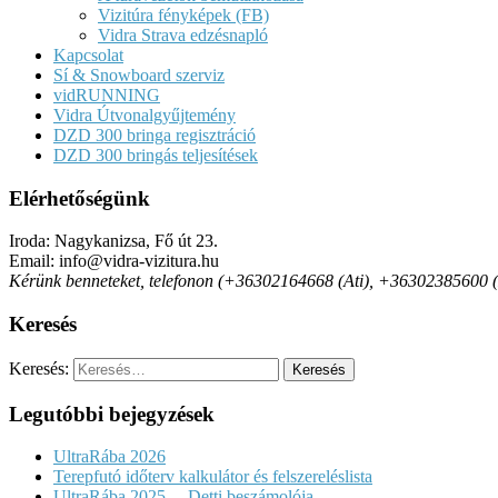
Vizitúra fényképek (FB)
Vidra Strava edzésnapló
Kapcsolat
Sí & Snowboard szerviz
vidRUNNING
Vidra Útvonalgyűjtemény
DZD 300 bringa regisztráció
DZD 300 bringás teljesítések
Elérhetőségünk
Iroda: Nagykanizsa, Fő út 23.
Email: info@vidra-vizitura.hu
Kérünk benneteket, telefonon (+36302164668 (Ati), +36302385600 (Det
Keresés
Keresés:
Legutóbbi bejegyzések
UltraRába 2026
Terepfutó időterv kalkulátor és felszereléslista
UltraRába 2025. – Detti beszámolója