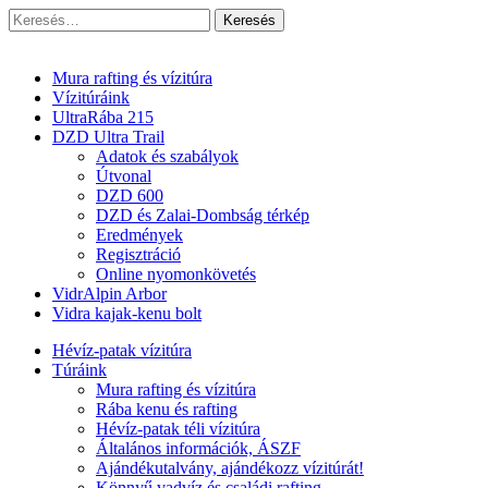
Keresés:
Vidra Vízitúra
… vízitúra szervezés, vadvíz, kajakoktatás, kajak-kenu bolt,
vidraságok…
Main
Skip
Mura rafting és vízitúra
to
Vízitúráink
menu
content
UltraRába 215
DZD Ultra Trail
Adatok és szabályok
Útvonal
DZD 600
DZD és Zalai-Dombság térkép
Eredmények
Regisztráció
Online nyomonkövetés
VidrAlpin Arbor
Vidra kajak-kenu bolt
Sub
Hévíz-patak vízitúra
Túráink
menu
Mura rafting és vízitúra
Rába kenu és rafting
Hévíz-patak téli vízitúra
Általános információk, ÁSZF
Ajándékutalvány, ajándékozz vízitúrát!
Könnyű vadvíz és családi rafting