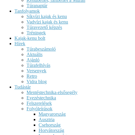
Kenubérlés, raftbérlés a Murán
Túranaptár
Tanfolyamok
Síkvízi kajak és kenu
Vadvízi kajak és kenu
Túravezető képzés
Tréningek
Kajak-kenu bolt
Hírek
Túrabeszámoló
Aktuális
Ajánló
Túrafelhívás
Versenyek
Retro
Vidra blog
Tudástár
Mentéstechnika-elsősegély
Evezéstechnika
Felszerelések
Folyóleírások
Magyarország
Ausztria
Csehország
Horvátország