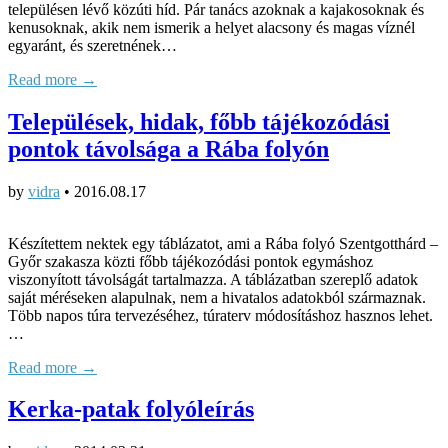
településen lévő közúti híd. Pár tanács azoknak a kajakosoknak és
kenusoknak, akik nem ismerik a helyet alacsony és magas víznél
egyaránt, és szeretnének…
Read more →
Települések, hidak, főbb tájékozódási
pontok távolsága a Rába folyón
by
vidra
•
2016.08.17
Készítettem nektek egy táblázatot, ami a Rába folyó Szentgotthárd –
Győr szakasza közti főbb tájékozódási pontok egymáshoz
viszonyított távolságát tartalmazza. A táblázatban szereplő adatok
saját méréseken alapulnak, nem a hivatalos adatokból származnak.
Több napos túra tervezéséhez, túraterv módosításhoz hasznos lehet.
…
Read more →
Kerka-patak folyóleírás