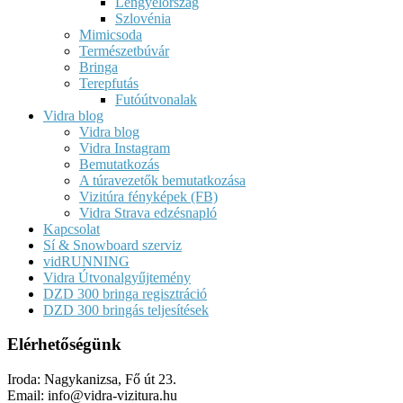
Lengyelország
Szlovénia
Mimicsoda
Természetbúvár
Bringa
Terepfutás
Futóútvonalak
Vidra blog
Vidra blog
Vidra Instagram
Bemutatkozás
A túravezetők bemutatkozása
Vizitúra fényképek (FB)
Vidra Strava edzésnapló
Kapcsolat
Sí & Snowboard szerviz
vidRUNNING
Vidra Útvonalgyűjtemény
DZD 300 bringa regisztráció
DZD 300 bringás teljesítések
Elérhetőségünk
Iroda: Nagykanizsa, Fő út 23.
Email: info@vidra-vizitura.hu