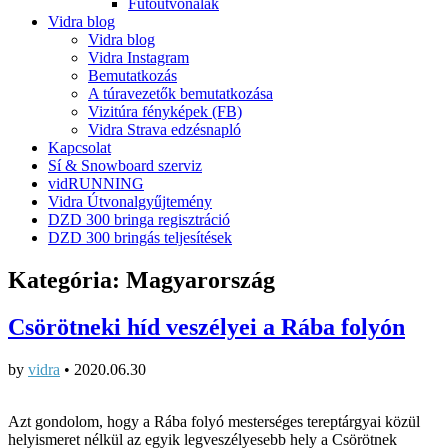
Futóútvonalak
Vidra blog
Vidra blog
Vidra Instagram
Bemutatkozás
A túravezetők bemutatkozása
Vizitúra fényképek (FB)
Vidra Strava edzésnapló
Kapcsolat
Sí & Snowboard szerviz
vidRUNNING
Vidra Útvonalgyűjtemény
DZD 300 bringa regisztráció
DZD 300 bringás teljesítések
Kategória:
Magyarország
Csörötneki híd veszélyei a Rába folyón
by
vidra
•
2020.06.30
Azt gondolom, hogy a Rába folyó mesterséges tereptárgyai közül
helyismeret nélkül az egyik legveszélyesebb hely a Csörötnek