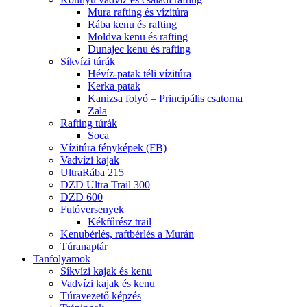
Mura rafting és vízitúra
Rába kenu és rafting
Moldva kenu és rafting
Dunajec kenu és rafting
Síkvízi túrák
Hévíz-patak téli vízitúra
Kerka patak
Kanizsa folyó – Principális csatorna
Zala
Rafting túrák
Soca
Vízitúra fényképek (FB)
Vadvízi kajak
UltraRába 215
DZD Ultra Trail 300
DZD 600
Futóversenyek
Kékfűrész trail
Kenubérlés, raftbérlés a Murán
Túranaptár
Tanfolyamok
Síkvízi kajak és kenu
Vadvízi kajak és kenu
Túravezető képzés