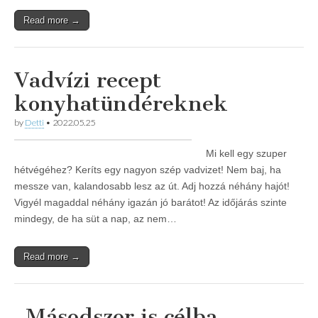
Read more →
Vadvízi recept
konyhatündéreknek
by
Detti
•
2022.05.25
Mi kell egy szuper
hétvégéhez? Keríts egy nagyon szép vadvizet! Nem baj, ha
messze van, kalandosabb lesz az út. Adj hozzá néhány hajót!
Vigyél magaddal néhány igazán jó barátot! Az időjárás szinte
mindegy, de ha süt a nap, az nem…
Read more →
„Másodszor is célba