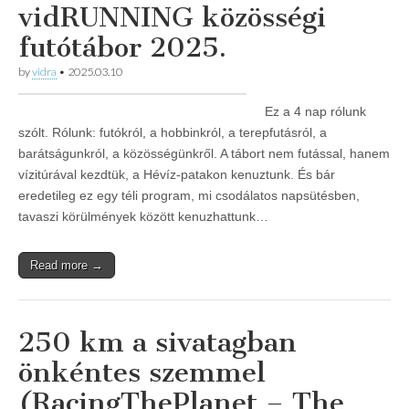
vidRUNNING közösségi
futótábor 2025.
by
vidra
•
2025.03.10
Ez a 4 nap rólunk
szólt. Rólunk: futókról, a hobbinkról, a terepfutásról, a
barátságunkról, a közösségünkről. A tábort nem futással, hanem
vízitúrával kezdtük, a Hévíz-patakon kenuztunk. És bár
eredetileg ez egy téli program, mi csodálatos napsütésben,
tavaszi körülmények között kenuzhattunk…
Read more →
250 km a sivatagban
önkéntes szemmel
(RacingThePlanet – The