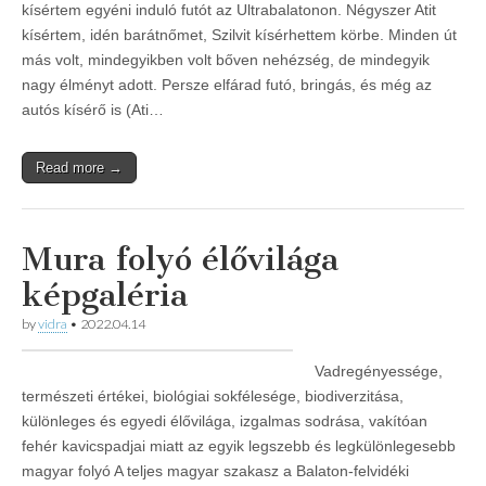
kísértem egyéni induló futót az Ultrabalatonon. Négyszer Atit
kísértem, idén barátnőmet, Szilvit kísérhettem körbe. Minden út
más volt, mindegyikben volt bőven nehézség, de mindegyik
nagy élményt adott. Persze elfárad futó, bringás, és még az
autós kísérő is (Ati…
Read more →
Mura folyó élővilága
képgaléria
by
vidra
•
2022.04.14
Vadregényessége,
természeti értékei, biológiai sokfélesége, biodiverzitása,
különleges és egyedi élővilága, izgalmas sodrása, vakítóan
fehér kavicspadjai miatt az egyik legszebb és legkülönlegesebb
magyar folyó A teljes magyar szakasz a Balaton-felvidéki