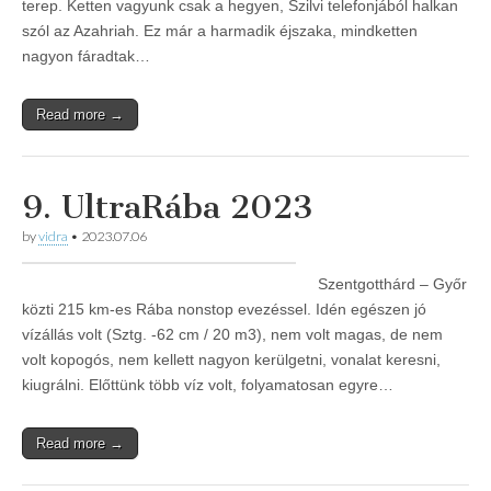
terep. Ketten vagyunk csak a hegyen, Szilvi telefonjából halkan
szól az Azahriah. Ez már a harmadik éjszaka, mindketten
nagyon fáradtak…
Read more →
9. UltraRába 2023
by
vidra
•
2023.07.06
Szentgotthárd – Győr
közti 215 km-es Rába nonstop evezéssel. Idén egészen jó
vízállás volt (Sztg. -62 cm / 20 m3), nem volt magas, de nem
volt kopogós, nem kellett nagyon kerülgetni, vonalat keresni,
kiugrálni. Előttünk több víz volt, folyamatosan egyre…
Read more →