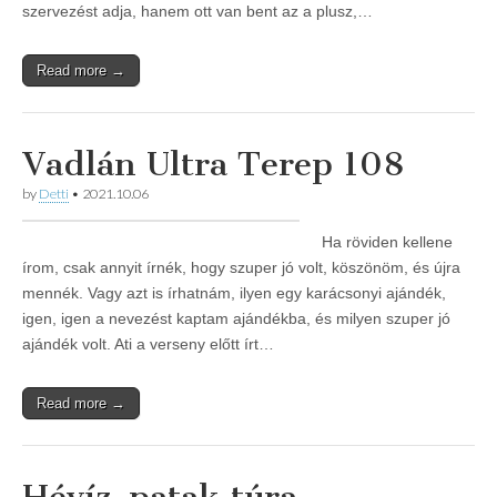
szervezést adja, hanem ott van bent az a plusz,…
Read more →
Vadlán Ultra Terep 108
by
Detti
•
2021.10.06
Ha röviden kellene
írom, csak annyit írnék, hogy szuper jó volt, köszönöm, és újra
mennék. Vagy azt is írhatnám, ilyen egy karácsonyi ajándék,
igen, igen a nevezést kaptam ajándékba, és milyen szuper jó
ajándék volt. Ati a verseny előtt írt…
Read more →