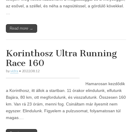
az esővel, a széllel, és néha a napsütéssel, a gördülő kövekkel.
…
Read more →
Korinthosz Ultra Running
Race 160
by
vidra
•
2022.08.12
Hamarosan kezdődik
a Korinthosz, itt állok a startban. 11 órakor elindulunk, elfutunk
Bajára, 80 km, ott megfordulunk, és visszafutunk. Összesen 160
km. Van rá 23 órám, menni fog. Csináltam már ilyesmit nem
egyszer. Elindulunk. Figyelem a pulzusomat, folyamatosan túl
magas.…