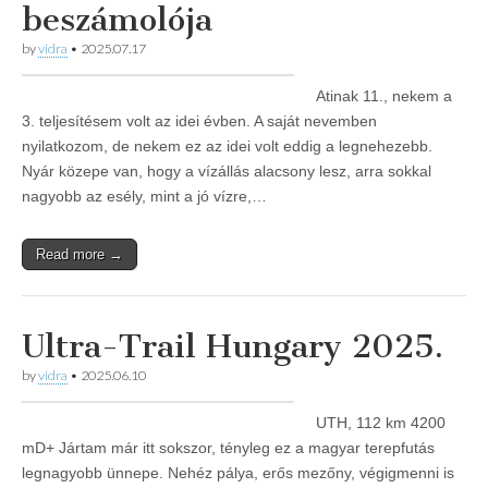
beszámolója
by
vidra
•
2025.07.17
Atinak 11., nekem a
3. teljesítésem volt az idei évben. A saját nevemben
nyilatkozom, de nekem ez az idei volt eddig a legnehezebb.
Nyár közepe van, hogy a vízállás alacsony lesz, arra sokkal
nagyobb az esély, mint a jó vízre,…
Read more →
Ultra-Trail Hungary 2025.
by
vidra
•
2025.06.10
UTH, 112 km 4200
mD+ Jártam már itt sokszor, tényleg ez a magyar terepfutás
legnagyobb ünnepe. Nehéz pálya, erős mezőny, végigmenni is