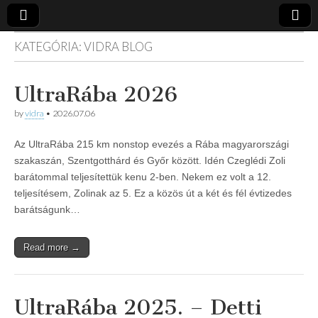
KATEGÓRIA:
VIDRA BLOG
Vidra
… vízitúra
szervezés,
vadvíz,
Vízitúra
UltraRába 2026
kajakoktatás,
kajak-kenu
bolt,
by
vidra
•
2026.07.06
vidraságok…
Az UltraRába 215 km nonstop evezés a Rába magyarországi
szakaszán, Szentgotthárd és Győr között. Idén Czeglédi Zoli
barátommal teljesítettük kenu 2-ben. Nekem ez volt a 12.
teljesítésem, Zolinak az 5. Ez a közös út a két és fél évtizedes
barátságunk…
Read more →
UltraRába 2025. – Detti