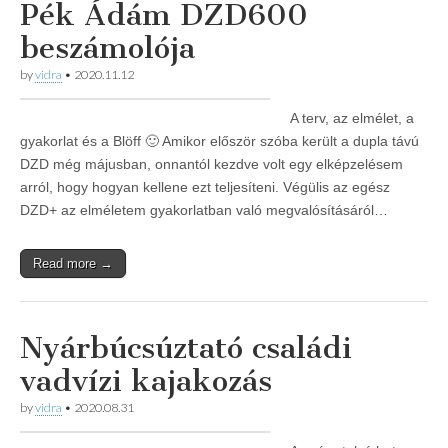
Pék Ádám DZD600
beszámolója
by
vidra
•
2020.11.12
A terv, az elmélet, a
gyakorlat és a Blöff 🙂 Amikor először szóba került a dupla távú
DZD még májusban, onnantól kezdve volt egy elképzelésem
arról, hogy hogyan kellene ezt teljesíteni. Végülis az egész
DZD+ az elméletem gyakorlatban való megvalósításáról…
Read more →
Nyárbúcsúztató családi
vadvízi kajakozás
by
vidra
•
2020.08.31