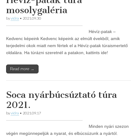
Hévíz-patak túra
mosolygaléria
by
vidra
•
2021.09.30
Hévíz-patak –
Kedvenc képeink Kedvenc képeink az elmúlt évekből, amik
terjedelmi okok miatt nem fértek el a Hévíz-patak túraismertető
oldalára. Ha túrázni szeretnél a patakon, kattints ide!
Read more →
Soca nyárbúcsúztató túra
2021.
by
vidra
•
2021.09.17
Minden nyári szezon
végén megünnepeljük a nyarat, és elbúcsúzunk a nyártól.