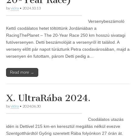
20-Year Race)
by
vidra
•
2024.10.13
Versenybeszámoló
Kettő csodálatos hetet töltöttünk Jordániában a
RacingThePlanet – The 20-Year Race 250 km hosszú sivatagi
futóversenyen. Detti beszámolóját a versenyről itt találod. A
verseny előtt pár napot túráztunk Petra csodavárosában, majd a
versenyen én futottam, párom Detti pedig a…
Read more →
X. UltraRába 2024.
by
vidra
•
2024.06.30
Csodálatos utazás
idén is Dettivel 215 km-en keresztül megállás nélkül evezve
Szentgotthárdtól Győrig szeretett Rába folyónkon 27 órán át.