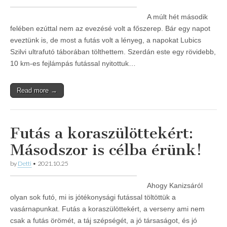
A múlt hét második
felében ezúttal nem az evezésé volt a főszerep. Bár egy napot
eveztünk is, de most a futás volt a lényeg, a napokat Lubics
Szilvi ultrafutó táborában tölthettem. Szerdán este egy rövidebb,
10 km-es fejlámpás futással nyitottuk…
Read more →
Futás a koraszülöttekért:
Másodszor is célba érünk!
by
Detti
•
2021.10.25
Ahogy Kanizsáról
olyan sok futó, mi is jótékonysági futással töltöttük a
vasárnapunkat. Futás a koraszülöttekért, a verseny ami nem
csak a futás örömét, a táj szépségét, a jó társaságot, és jó