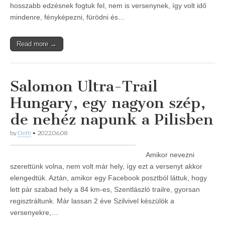
hosszabb edzésnek fogtuk fel, nem is versenynek, így volt idő
mindenre, fényképezni, fürödni és…
Read more →
Salomon Ultra-Trail
Hungary, egy nagyon szép,
de nehéz napunk a Pilisben
by
Detti
•
2022.06.08
Amikor nevezni
szerettünk volna, nem volt már hely, így ezt a versenyt akkor
elengedtük. Aztán, amikor egy Facebook posztból láttuk, hogy
lett pár szabad hely a 84 km-es, Szentlászló trailre, gyorsan
regisztráltunk. Már lassan 2 éve Szilvivel készülök a
versenyekre,…