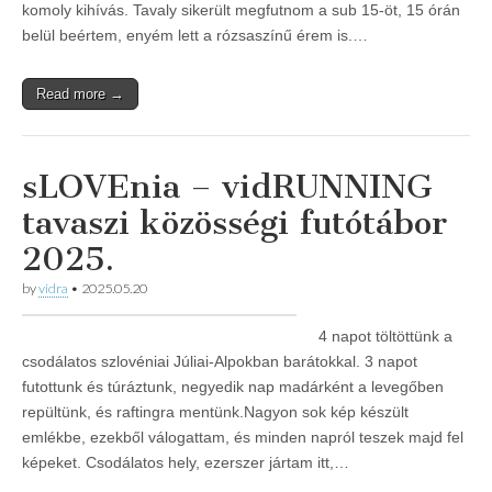
komoly kihívás. Tavaly sikerült megfutnom a sub 15-öt, 15 órán
belül beértem, enyém lett a rózsaszínű érem is.…
Read more →
sLOVEnia – vidRUNNING
tavaszi közösségi futótábor
2025.
by
vidra
•
2025.05.20
4 napot töltöttünk a
csodálatos szlovéniai Júliai-Alpokban barátokkal. 3 napot
futottunk és túráztunk, negyedik nap madárként a levegőben
repültünk, és raftingra mentünk.Nagyon sok kép készült
emlékbe, ezekből válogattam, és minden napról teszek majd fel
képeket. Csodálatos hely, ezerszer jártam itt,…