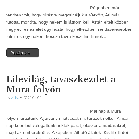
Régebben már
tervben volt, hogy túrázva megcsináljuk a Vérkört, Ati már
futotta, mondta, hogy nekem is látnom kell. Aztán eltelt közben
négy év, és az élet úgy hozta, hogy elkezdtem rendszeresebben
futni, és egy nekem hosszú távra készülni. Ennek a…
Read more →
Lilevilág, tavaszkezdet a
Mura folyón
by
vidra
•
2021.04.01
Mai nap a Mura
folyón túráztunk. A járvány miatt csak mi, túrázók nélkül. A mai
nap képeiből válogattunk nektek párat, először a madarakról,
majd az emberekről is. A képeken látható állatok:-Kis lile-Erdei