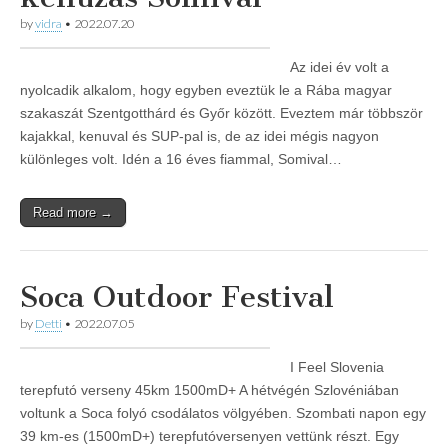
by
vidra
•
2022.07.20
Az idei év volt a
nyolcadik alkalom, hogy egyben eveztük le a Rába magyar
szakaszát Szentgotthárd és Győr között. Eveztem már többször
kajakkal, kenuval és SUP-pal is, de az idei mégis nagyon
különleges volt. Idén a 16 éves fiammal, Somival…
Read more →
Soca Outdoor Festival
by
Detti
•
2022.07.05
I Feel Slovenia
terepfutó verseny 45km 1500mD+ A hétvégén Szlovéniában
voltunk a Soca folyó csodálatos völgyében. Szombati napon egy
39 km-es (1500mD+) terepfutóversenyen vettünk részt. Egy