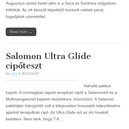
Augusztus utolsó hetét idén is a Soca és Koritnica völgyében
töltöttük. Az ott készült képekből hoztunk nektek párat,
fogadjátok szeretettel.
Read more →
Salomon Ultra Glide
cipőteszt
by
vidra
•
2021.06.23
VidraAti pakkot
kapott. A csomagban lapuló terepfutó cipőt a Salamontól és a
Multinavigatortól kaptam tesztelésre, köszönöm. A Salamon
palettáján hiánypótló volt a kifejezetten hosszabb teljesítésekre
ajánlott terepultrás cipő. Az Ultra Glide ezt az űrt hívatott
betölteni. Nem titok, hogy 7-8…