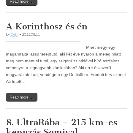
Read more →
A Korinthosz és én
by
Detti
•
2022.08.11
Miért megy egy
magamfajta lassú terepfutó, aki két éve nyáron a meleg miatt
még nem ment el futni, egy szigorú szintidővel bíró aszfaltos
versenyre a legnagyobb kánikulában? Aki erre észszerű
magyarázatot ad, vendégem egy Dettisütire. Eredeti terv szerint
Ati futott…
Read more →
8. UltraRába – 215 km-es
kenuzás Somival