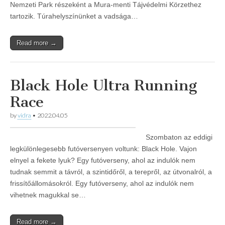
Nemzeti Park részeként a Mura-menti Tájvédelmi Körzethez
tartozik. Túrahelyszínünket a vadsága…
Read more →
Black Hole Ultra Running
Race
by
vidra
•
2022.04.05
Szombaton az eddigi
legkülönlegesebb futóversenyen voltunk: Black Hole. Vajon
elnyel a fekete lyuk? Egy futóverseny, ahol az indulók nem
tudnak semmit a távról, a szintidőről, a terepről, az útvonalról, a
frissítőállomásokról. Egy futóverseny, ahol az indulók nem
vihetnek magukkal se…
Read more →