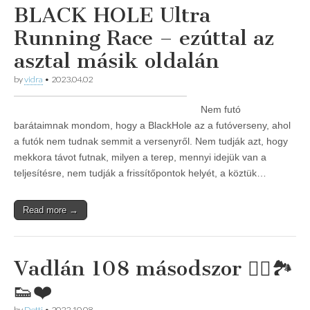
BLACK HOLE Ultra
Running Race – ezúttal az
asztal másik oldalán
by
vidra
•
2023.04.02
Nem futó
barátaimnak mondom, hogy a BlackHole az a futóverseny, ahol
a futók nem tudnak semmit a versenyről. Nem tudják azt, hogy
mekkora távot futnak, milyen a terep, mennyi idejük van a
teljesítésre, nem tudják a frissítőpontok helyét, a köztük…
Read more →
Vadlán 108 másodszor 🏃‍♀️🏞
👟❤️
by
Detti
•
2022.10.08