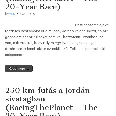
20-Year Race)
by
vidra
•
2024.10.16
Detti beszámolója Ati
részletes beszámolót írt a mi nagy Jordán kalandunkról, és azt
gondolom ahhoz túl sokat nem kell hozzátenni. Azonban, ha
van, akit érdekel, hogy milyen egy ilyen nagy versenyen
önkéntesnek lenni, akkor ez nekik szól. Teljesen ismeretlenül
csöppentem…
Read more →
250 km futás a Jordán
sivatagban
(RacingThePlanet – The