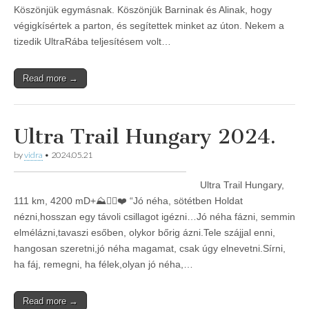
Köszönjük egymásnak. Köszönjük Barninak és Alinak, hogy
végigkísértek a parton, és segítettek minket az úton. Nekem a
tizedik UltraRába teljesítésem volt…
Read more →
Ultra Trail Hungary 2024.
by
vidra
•
2024.05.21
Ultra Trail Hungary,
111 km, 4200 mD+⛰️🏃‍♀️❤️ “Jó néha, sötétben Holdat
nézni,hosszan egy távoli csillagot igézni…Jó néha fázni, semmin
elmélázni,tavaszi esőben, olykor bőrig ázni.Tele szájjal enni,
hangosan szeretni,jó néha magamat, csak úgy elnevetni.Sírni,
ha fáj, remegni, ha félek,olyan jó néha,…
Read more →