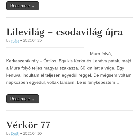
Read more →
Lilevilág – csodavilág újra
by
vidra
•
2021.04.25
Mura folyó,
Kerkaszentkirály – Őrtilos. Egy kis Kerka és Lendva patak, majd
a Mura folyó teljes magyar szakasza. 60 km lett a vége. Egy
kenuval indultam el teljesen egyedül reggel. De mégsem voltam
napközben egyedül, voltak társaim. Le is fényképeztem…
Read more →
Vérkör 77
by
Detti
•
2021.04.20