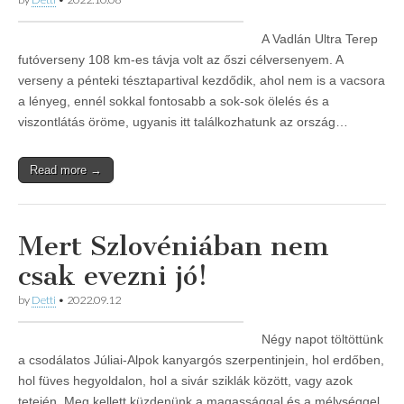
A Vadlán Ultra Terep
futóverseny 108 km-es távja volt az őszi célversenyem. A
verseny a pénteki tésztapartival kezdődik, ahol nem is a vacsora
a lényeg, ennél sokkal fontosabb a sok-sok ölelés és a
viszontlátás öröme, ugyanis itt találkozhatunk az ország…
Read more →
Mert Szlovéniában nem
csak evezni jó!
by
Detti
•
2022.09.12
Négy napot töltöttünk
a csodálatos Júliai-Alpok kanyargós szerpentinjein, hol erdőben,
hol füves hegyoldalon, hol a sivár sziklák között, vagy azok
tetején. Meg kellett küzdenünk a magassággal és a mélységgel,