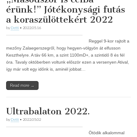
érünk!” Jótékonysági futás
a koraszülöttekért 2022
by
Detti
•
2022.05.16
Reggel 9-kor rajtolt a
mezőny Zalaegerszegről, hogy hegyen-völgyön át elfusson
Keszthelyre. A táv 66 km, a szint 1100mD+, a szintidő 8 és fél
óra. Tavaly októberben voltunk először ezen a versenyen Atival,
így már volt egy időnk is, aminél jobbat…
Read more →
Ultrabalaton 2022.
by
Detti
•
2022.05.02
Ötödik alkalommal