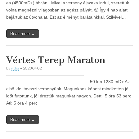
es (4500mD+) távján. Mivel a verseny éjszaka indul, szerettük
volna megnézni világosban az egész pályát. 🙂 Így 4 nap alatt
bejártuk az útvonalat. Ezt az élményt barátainkkal, Szilvivel…
Read more →
Vértes Terep Maraton
by
vidra
•
2023.04.02
50 km 1280 mD+ Az
első idei tavaszi versenyünk. Magunkhoz képest mindketten jó
időt futottunk, jól éreztük magunkat nagyon. Detti: 5 óra 53 perc
Ati: 5 óra 4 perc
Read more →