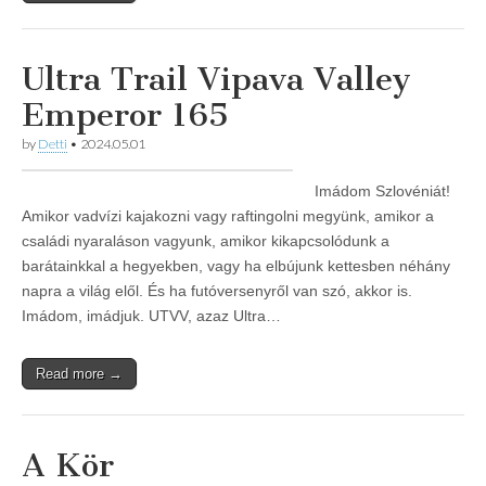
Ultra Trail Vipava Valley
Emperor 165
by
Detti
•
2024.05.01
Imádom Szlovéniát!
Amikor vadvízi kajakozni vagy raftingolni megyünk, amikor a
családi nyaraláson vagyunk, amikor kikapcsolódunk a
barátainkkal a hegyekben, vagy ha elbújunk kettesben néhány
napra a világ elől. És ha futóversenyről van szó, akkor is.
Imádom, imádjuk. UTVV, azaz Ultra…
Read more →
A Kör