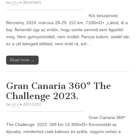
by
vidra
•
2024.04.01
Kör beszámoló.
Börzsöny, 2024. március 28-29. 152 km, 7100mD+ „Látod, itt a
baj. Átmentél úgy az erdőn, hogy szinte semmit sem figyeltél
meg. Nem gyönyörködtél, nem örültél. Persze tudom, siettél ide,
ez a cél lebegett előtted, nem értél rá, ezt…
Read more →
Gran Canaria 360º The
Challenge 2023.
by
vidra
•
2023.12.02
Gran Canaria 360º
The Challenge 2023. 269 km 14.300mD+ Koromsötét az
éjszaka, mindenhol csak kaktusz és szikla, nagyon nehéz a