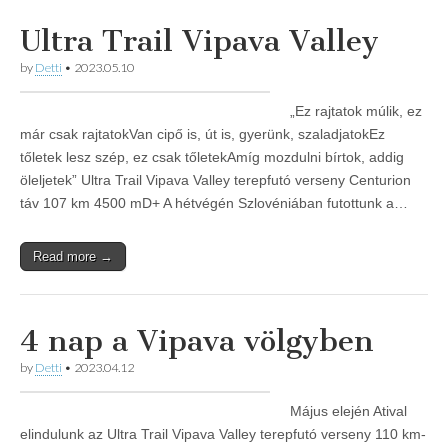
Ultra Trail Vipava Valley
by
Detti
•
2023.05.10
„Ez rajtatok múlik, ez
már csak rajtatokVan cipő is, út is, gyerünk, szaladjatokEz
tőletek lesz szép, ez csak tőletekAmíg mozdulni bírtok, addig
öleljetek” Ultra Trail Vipava Valley terepfutó verseny Centurion
táv 107 km 4500 mD+ A hétvégén Szlovéniában futottunk a…
Read more →
4 nap a Vipava völgyben
by
Detti
•
2023.04.12
Május elején Atival
elindulunk az Ultra Trail Vipava Valley terepfutó verseny 110 km-