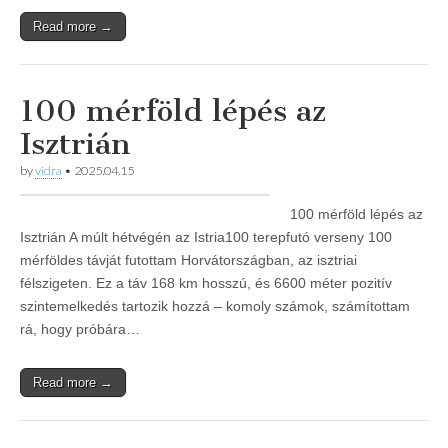
Read more →
100 mérföld lépés az
Isztrián
by
vidra
•
2025.04.15
100 mérföld lépés az
Isztrián A múlt hétvégén az Istria100 terepfutó verseny 100
mérföldes távját futottam Horvátországban, az isztriai
félszigeten. Ez a táv 168 km hosszú, és 6600 méter pozitív
szintemelkedés tartozik hozzá – komoly számok, számítottam
rá, hogy próbára…
Read more →