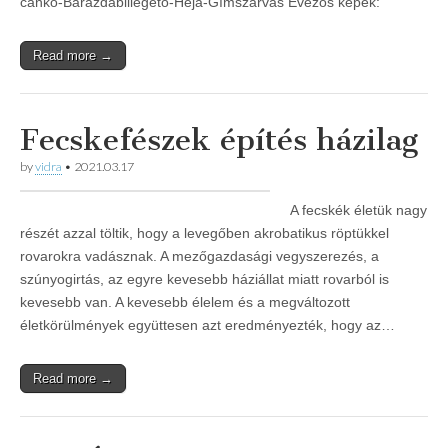
cankó-Barázdabillegető-Héja-Gímszarvas Evezős képek:
Read more →
Fecskefészek építés házilag
by
vidra
•
2021.03.17
A fecskék életük nagy
részét azzal töltik, hogy a levegőben akrobatikus röptükkel
rovarokra vadásznak. A mezőgazdasági vegyszerezés, a
szúnyogirtás, az egyre kevesebb háziállat miatt rovarból is
kevesebb van. A kevesebb élelem és a megváltozott
életkörülmények együttesen azt eredményezték, hogy az…
Read more →