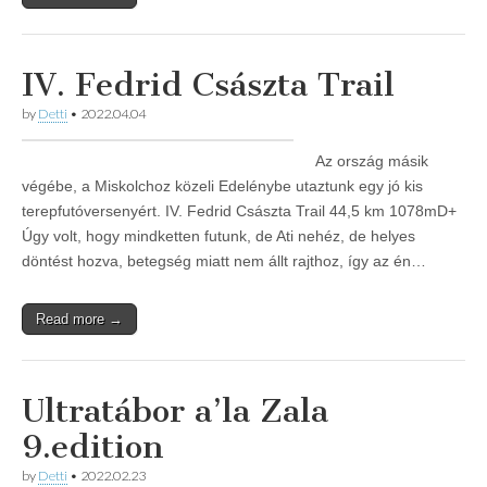
IV. Fedrid Császta Trail
by
Detti
•
2022.04.04
Az ország másik
végébe, a Miskolchoz közeli Edelénybe utaztunk egy jó kis
terepfutóversenyért. IV. Fedrid Császta Trail 44,5 km 1078mD+
Úgy volt, hogy mindketten futunk, de Ati nehéz, de helyes
döntést hozva, betegség miatt nem állt rajthoz, így az én…
Read more →
Ultratábor a’la Zala
9.edition
by
Detti
•
2022.02.23