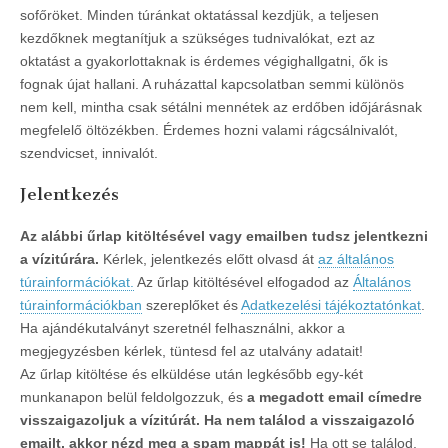
sofőröket. Minden túránkat oktatással kezdjük, a teljesen
kezdőknek megtanítjuk a szükséges tudnivalókat, ezt az
oktatást a gyakorlottaknak is érdemes végighallgatni, ők is
fognak újat hallani. A ruházattal kapcsolatban semmi különös
nem kell, mintha csak sétálni mennétek az erdőben időjárásnak
megfelelő öltözékben. Érdemes hozni valami rágcsálnivalót,
szendvicset, innivalót.
Jelentkezés
Az alábbi űrlap kitöltésével vagy emailben tudsz jelentkezni
a vízitúrára.
Kérlek, jelentkezés előtt olvasd át
az általános
túrainformációkat.
Az űrlap kitöltésével elfogadod az
Általános
túrainformációkban
szereplőket és
Adatkezelési tájékoztatónkat
.
Ha ajándékutalványt szeretnél felhasználni, akkor a
megjegyzésben kérlek, tüntesd fel az utalvány adatait!
Az űrlap kitöltése és elküldése után legkésőbb egy-két
munkanapon belül feldolgozzuk, és
a megadott email címedre
visszaigazoljuk a vízitúrát. Ha nem találod a visszaigazoló
emailt, akkor nézd meg a spam mappát is!
Ha ott se találod,