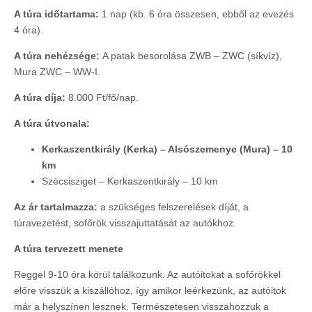
A túra időtartama:
1 nap (kb. 6 óra összesen, ebből az evezés
4 óra).
A túra nehézsége:
A patak besorolása ZWB – ZWC (síkvíz),
Mura ZWC – WW-I.
A túra díja:
8.000 Ft/fő/nap.
A túra útvonala:
Kerkaszentkirály (Kerka) – Alsószemenye (Mura) – 10
km
Szécsisziget – Kerkaszentkirály – 10 km
Az ár tartalmazza:
a szükséges felszerelések díját, a
túravezetést, sofőrök visszajuttatását az autókhoz.
A túra tervezett menete
Reggel 9-10 óra körül találkozunk. Az autóitokat a sofőrökkel
előre visszük a kiszállóhoz, így amikor leérkezünk, az autóitok
már a helyszínen lesznek. Természetesen visszahozzuk a