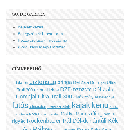
GUIDE GARDEN
Bejelentkezés
Bejegyzések hírcsatorna
Hozzászólások hírcsatorna
WordPress Magyarország
CÍMKEFELHŐ
biztonság
bringa
Del Zala Dombjai Ultra
Balaton
DZD
Dél Zala
Trail 300 utvonal leiras
DZDZ300
Dombjai Ultra Trail 300
elsősegély
eszteregnye
kenu
futás
kajak
Hévíz-patak
félmaraton
Kerka
rafting
Mura
Moldva
Krka
Koritnica
könyv
maraton
rescue
Rockenbauer Pál Dél-dunántúli Kék
rigyác
Rába
Túra
Soca
Szlovénia