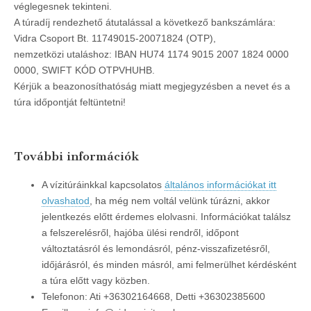
véglegesnek tekinteni.
A túradíj rendezhető átutalással a következő bankszámlára:
Vidra Csoport Bt. 11749015-20071824 (OTP),
nemzetközi utaláshoz: IBAN HU74 1174 9015 2007 1824 0000
0000, SWIFT KÓD OTPVHUHB.
Kérjük a beazonosíthatóság miatt megjegyzésben a nevet és a
túra időpontját feltüntetni!
További információk
A vízitúráinkkal kapcsolatos
általános információkat itt
olvashatod
, ha még nem voltál velünk túrázni, akkor
jelentkezés előtt érdemes elolvasni. Információkat találsz
a felszerelésről, hajóba ülési rendről, időpont
változtatásról és lemondásról, pénz-visszafizetésről,
időjárásról, és minden másról, ami felmerülhet kérdésként
a túra előtt vagy közben.
Telefonon: Ati +36302164668, Detti +36302385600