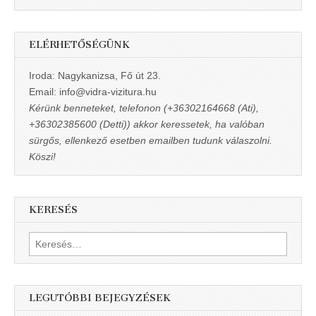
ELÉRHETŐSÉGÜNK
Iroda: Nagykanizsa, Fő út 23.
Email: info@vidra-vizitura.hu
Kérünk benneteket, telefonon (+36302164668 (Ati),
+36302385600 (Detti)) akkor keressetek, ha valóban
sürgős, ellenkező esetben emailben tudunk válaszolni.
Köszi!
KERESÉS
Keresés:
LEGUTÓBBI BEJEGYZÉSEK