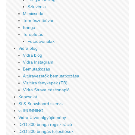
Szlovénia
Mimicsoda
Természetbúvár
Bringa
Terepfutás
Futóútvonalak
Vidra blog
Vidra blog
Vidra Instagram
Bemutatkozás
A túravezetők bemutatkozása
Vizitúra fényképek (FB)
Vidra Strava edzésnapló
Kapcsolat
Sí & Snowboard szerviz
vidRUNNING
Vidra Útvonalgyűjtemény
DZD 300 bringa regisztráció
DZD 300 bringás teljesítések