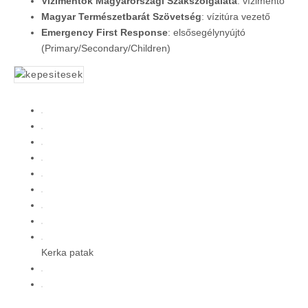
Vízimentők Magyarországi Szakszolgálata
: vízimentő
Magyar Természetbarát Szövetség
: vízitúra vezető
Emergency First Response
: elsősegélynyújtó
(Primary/Secondary/Children)
Kerka patak