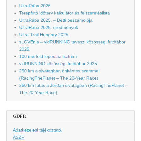
UltraRába 2026
Terepfutó időterv kalkulátor és felszereléslista
UltraRába 2025. – Detti beszámolója
UltraRába 2025. eredmények
Ultra-Trail Hungary 2025.
sLOVEnia – vidRUNNING tavaszi közösségi futótábor
2025.
100 mérföld lépés az Isztrián
vidRUNNING közösségi futótábor 2025.
250 km a sivatagban önkéntes szemmel
(RacingThePlanet – The 20-Year Race)
250 km futás a Jordán sivatagban (RacingThePlanet –
The 20-Year Race)
GDPR
Adatkezelési tájékoztató.
ÁSZF