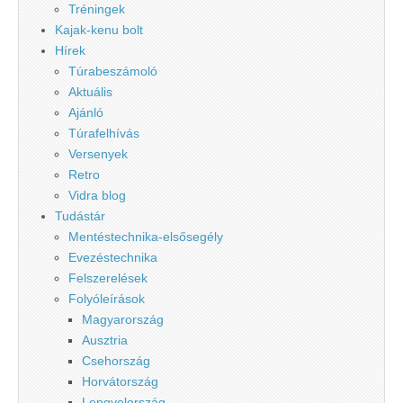
Tréningek
Kajak-kenu bolt
Hírek
Túrabeszámoló
Aktuális
Ajánló
Túrafelhívás
Versenyek
Retro
Vidra blog
Tudástár
Mentéstechnika-elsősegély
Evezéstechnika
Felszerelések
Folyóleírások
Magyarország
Ausztria
Csehország
Horvátország
Lengyelország