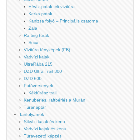
Hévíz-patak téli vízitúra
Kerka patak
Kanizsa folyó – Principális csatorna
Zala
Rafting túrák
Soca
Vízitúra fényképek (FB)
Vadvízi kajak
UltraRába 215
DZD Ultra Trail 300
DZD 600
Futóversenyek
Kékfűrész trail
Kenubérlés, raftbérlés a Murán
Túranaptár
Tanfolyamok
Síkvízi kajak és kenu
Vadvízi kajak és kenu
Túravezető képzés