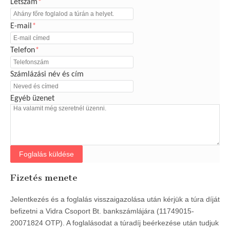
Létszám
*
E-mail
*
Telefon
*
Számlázási név és cím
Egyéb üzenet
Foglalás küldése
Fizetés menete
Jelentkezés és a foglalás visszaigazolása után kérjük a túra díját
befizetni a Vidra Csoport Bt. bankszámlájára (11749015-
20071824 OTP). A foglalásodat a túradíj beérkezése után tudjuk