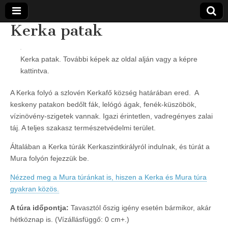
Kerka patak
Vidra
… vízitúra
szervezés,
vadvíz,
Kerka patak. További képek az oldal alján vagy a képre
Vízitúra
kajakoktatás,
kattintva.
kajak-kenu
bolt,
vidraságok…
A Kerka folyó a szlovén Kerkafő község határában ered. A
keskeny patakon bedőlt fák, lelógó ágak, fenék-küszöbök,
vízinövény-szigetek vannak. Igazi érintetlen, vadregényes zalai
táj. A teljes szakasz természetvédelmi terület.
Általában a Kerka túrák Kerkaszintkirályról indulnak, és túrát a
Mura folyón fejezzük be.
Nézzed meg a Mura túránkat is, hiszen a Kerka és Mura túra
gyakran közös.
A túra időpontja:
Tavasztól őszig igény esetén bármikor, akár
hétköznap is. (Vízállásfüggő: 0 cm+.)