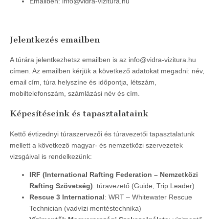
Emailben: info@vidra-vizitura.hu
Jelentkezés emailben
A túrára jelentkezhetsz emailben is az info@vidra-vizitura.hu
címen. Az emailben kérjük a következő adatokat megadni: név,
email cím, túra helyszíne és időpontja, létszám,
mobiltelefonszám, számlázási név és cím.
Képesítéseink és tapasztalataink
Kettő évtizednyi túraszervezői és túravezetői tapasztalatunk
mellett a következő magyar- és nemzetközi szervezetek
vizsgáival is rendelkezünk:
IRF (International Rafting Federation – Nemzetközi
Rafting Szövetség)
: túravezető (Guide, Trip Leader)
Rescue 3 International
: WRT – Whitewater Rescue
Technician (vadvízi mentéstechnika)