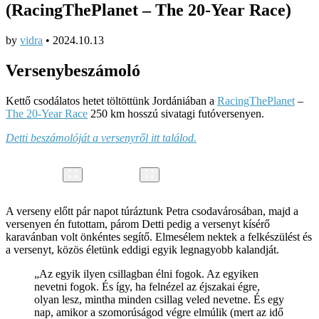
(RacingThePlanet – The 20-Year Race)
by
vidra
•
2024.10.13
Versenybeszámoló
Kettő csodálatos hetet töltöttünk Jordániában a
RacingThePlanet
–
The 20-Year Race
250 km hosszú sivatagi futóversenyen.
Detti beszámolóját a versenyről itt találod.
A verseny előtt pár napot túráztunk Petra csodavárosában, majd a
versenyen én futottam, párom Detti pedig a versenyt kísérő
karavánban volt önkéntes segítő. Elmesélem nektek a felkészülést és
a versenyt, közös életünk eddigi egyik legnagyobb kalandját.
„Az egyik ilyen csillagban élni fogok. Az egyiken
nevetni fogok. És így, ha felnézel az éjszakai égre,
olyan lesz, mintha minden csillag veled nevetne. És egy
nap, amikor a szomorúságod végre elmúlik (mert az idő