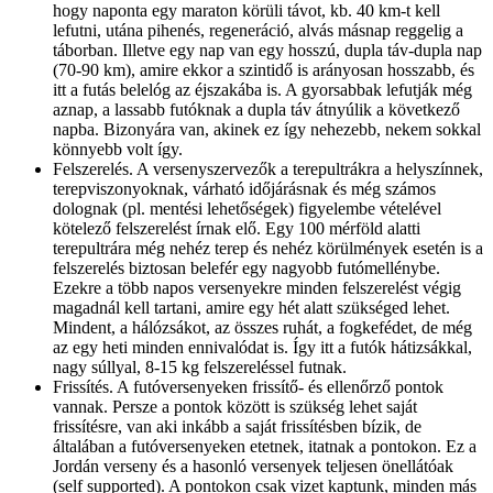
hogy naponta egy maraton körüli távot, kb. 40 km-t kell
lefutni, utána pihenés, regeneráció, alvás másnap reggelig a
táborban. Illetve egy nap van egy hosszú, dupla táv-dupla nap
(70-90 km), amire ekkor a szintidő is arányosan hosszabb, és
itt a futás belelóg az éjszakába is. A gyorsabbak lefutják még
aznap, a lassabb futóknak a dupla táv átnyúlik a következő
napba. Bizonyára van, akinek ez így nehezebb, nekem sokkal
könnyebb volt így.
Felszerelés. A versenyszervezők a terepultrákra a helyszínnek,
terepviszonyoknak, várható időjárásnak és még számos
dolognak (pl. mentési lehetőségek) figyelembe vételével
kötelező felszerelést írnak elő. Egy 100 mérföld alatti
terepultrára még nehéz terep és nehéz körülmények esetén is a
felszerelés biztosan belefér egy nagyobb futómellénybe.
Ezekre a több napos versenyekre minden felszerelést végig
magadnál kell tartani, amire egy hét alatt szükséged lehet.
Mindent, a hálózsákot, az összes ruhát, a fogkefédet, de még
az egy heti minden ennivalódat is. Így itt a futók hátizsákkal,
nagy súllyal, 8-15 kg felszereléssel futnak.
Frissítés. A futóversenyeken frissítő- és ellenőrző pontok
vannak. Persze a pontok között is szükség lehet saját
frissítésre, van aki inkább a saját frissítésben bízik, de
általában a futóversenyeken etetnek, itatnak a pontokon. Ez a
Jordán verseny és a hasonló versenyek teljesen önellátóak
(self supported). A pontokon csak vizet kaptunk, minden más