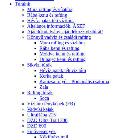
Túráink
Mura rafting és vízitúra
Rába kenu és rafting
Hévíz-patak téli vízitúra
Általános információk, ÁSZF
Ajándékutalvány, ajándékozz vízitúrát!
Könnyű vadvíz és családi rafting
Mura rafting és vízitúra
Rába kenu és rafting
Moldva kenu és rafting
Dunajec kenu és rafting
Síkvízi túrák
Hévíz-patak téli vízitúra
Kerka patak
Kanizsa folyó – Principális csatorna
Zala
Rafting túrák
Soca
Vízitúra fényképek (FB)
Vadvízi kajak
UltraRába 215
DZD Ultra Trail 300
DZD 600
Futóversenyek
Kékfűrész trail