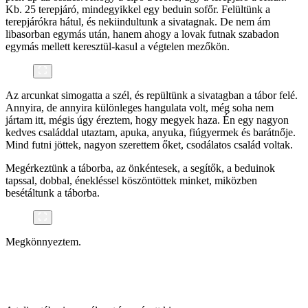
Kb. 25 terepjáró, mindegyikkel egy beduin sofőr. Felültünk a
terepjárókra hátul, és nekiindultunk a sivatagnak. De nem ám
libasorban egymás után, hanem ahogy a lovak futnak szabadon
egymás mellett keresztül-kasul a végtelen mezőkön.
Az arcunkat simogatta a szél, és repültünk a sivatagban a tábor felé.
Annyira, de annyira különleges hangulata volt, még soha nem
jártam itt, mégis úgy éreztem, hogy megyek haza. Én egy nagyon
kedves családdal utaztam, apuka, anyuka, fiúgyermek és barátnője.
Mind futni jöttek, nagyon szerettem őket, csodálatos család voltak.
Megérkeztünk a táborba, az önkéntesek, a segítők, a beduinok
tapssal, dobbal, énekléssel köszöntöttek minket, miközben
besétáltunk a táborba.
Megkönnyeztem.