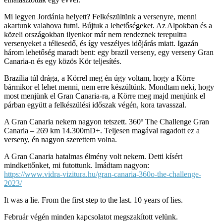
Mi legyen Jordánia helyett? Felkészültünk a versenyre, menni
akartunk valahova futni. Bújtuk a lehetőségeket. Az Alpokban és a
közeli országokban ilyenkor már nem rendeznek terepultra
versenyeket a téliesedő, és így veszélyes időjárás miatt. Igazán
három lehetőség maradt bent: egy brazil verseny, egy verseny Gran
Canaria-n és egy közös Kör teljesítés.
Brazília túl drága, a Körrel meg én úgy voltam, hogy a Körre
bármikor el lehet menni, nem erre készültünk. Mondtam neki, hogy
most menjünk el Gran Canaria-ra, a Körre meg majd menjünk el
párban együtt a felkészülési időszak végén, kora tavasszal.
A Gran Canaria nekem nagyon tetszett. 360º The Challenge Gran
Canaria – 269 km 14.300mD+. Teljesen magával ragadott ez a
verseny, én nagyon szerettem volna.
A Gran Canaria hatalmas élmény volt nekem. Detti kísért
mindkettőnket, mi futottunk. Imádtam nagyon:
https://www.vidra-vizitura.hu/gran-canaria-360o-the-challenge-
2023/
It was a lie. From the first step to the last. 10 years of lies.
Február végén minden kapcsolatot megszakított velünk.