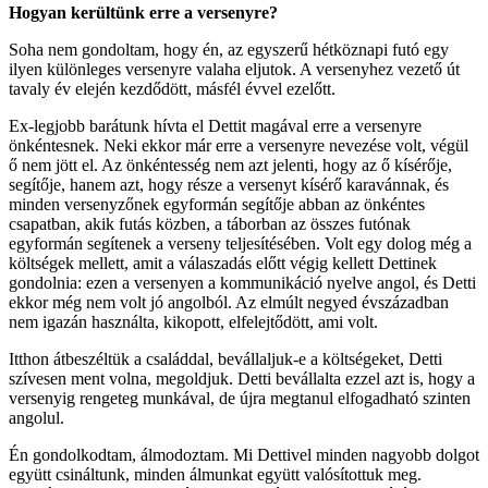
Hogyan kerültünk erre a versenyre?
Soha nem gondoltam, hogy én, az egyszerű hétköznapi futó egy
ilyen különleges versenyre valaha eljutok. A versenyhez vezető út
tavaly év elején kezdődött, másfél évvel ezelőtt.
Ex-legjobb barátunk hívta el Dettit magával erre a versenyre
önkéntesnek. Neki ekkor már erre a versenyre nevezése volt, végül
ő nem jött el. Az önkéntesség nem azt jelenti, hogy az ő kísérője,
segítője, hanem azt, hogy része a versenyt kísérő karavánnak, és
minden versenyzőnek egyformán segítője abban az önkéntes
csapatban, akik futás közben, a táborban az összes futónak
egyformán segítenek a verseny teljesítésében. Volt egy dolog még a
költségek mellett, amit a válaszadás előtt végig kellett Dettinek
gondolnia: ezen a versenyen a kommunikáció nyelve angol, és Detti
ekkor még nem volt jó angolból. Az elmúlt negyed évszázadban
nem igazán használta, kikopott, elfelejtődött, ami volt.
Itthon átbeszéltük a családdal, bevállaljuk-e a költségeket, Detti
szívesen ment volna, megoldjuk. Detti bevállalta ezzel azt is, hogy a
versenyig rengeteg munkával, de újra megtanul elfogadható szinten
angolul.
Én gondolkodtam, álmodoztam. Mi Dettivel minden nagyobb dolgot
együtt csináltunk, minden álmunkat együtt valósítottuk meg.