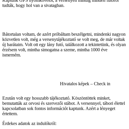
Kaptunk GPS nyomkövetőt, a versenyen mindig minden futóról
tudták, hogy hol van a sivatagban.
Bátortalan voltam, de azért próbáltam beszélgetni, mindenki nagyon
közvetlen volt, még a versenytájékoztató se volt meg, de már voltak
új barátaim. Volt ott egy lány futó, találkozott a tekintetünk, és olyan
érzésem volt, mintha simogatna a szeme, mintha 1000 éve
ismerném.
Hivatalos képek – Check in
Ezután volt egy hosszabb tájékoztató. Köszöntöttek minket,
bemutatták az orvosi és szervezői stábot. A versennyel, tábori élettel
kapcsolatban sok fontos információt kaptunk. Azért a lényeget
értettem.
Érdekes adatok az indulókról: