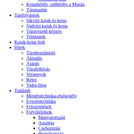
Kenubérlés, raftbérlés a Murán
Túranaptár
Tanfolyamok
Síkvízi kajak és kenu
Vadvízi kajak és kenu
Túravezető képzés
Tréningek
Kajak-kenu bolt
Hírek
Túrabeszámoló
Aktuális
Ajánló
Túrafelhívás
Versenyek
Retro
Vidra blog
Tudástár
Mentéstechnika-elsősegély
Evezéstechnika
Felszerelések
Folyóleírások
Magyarország
Ausztria
Csehország
Horvátország