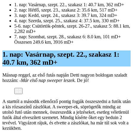
1. nap: Vasárnap, szept. 22., szakasz 1: 40.7 km, 362 mD+
2. nap: Hétfő, szept. 23., szakasz 2: 35.6 km, 517 mD+
3. nap: Kedd, szept. 24., szakasz 3: 39.7 km, 324 mD+
4. nap: Szerda, szept. 25., szakasz 4: 37.5 km, 330 mD+
5-6. nap: Csütörtök-péntek, szept. 26-27., szakasz 5: 88.1 km,
2,282 mD+
7. nap: Szombat, szept. 28., szakasz 6: 8.0 km, 101 mD+
Összesen 249.6 km, 3916 mD+
1. nap: Vasárnap, szept. 22., szakasz 1:
40.7 km, 362 mD+
Másnap reggel, az első futás napján Detti nagyon boldogan szaladt
hozzám:
-Már első nap sweeper leszek.
De jó!
A starttól a második ellenőrző pontig fogják összeszedni a futók után
a kis rózsaszínű zászlókat. A sweeper-ek, söprögetők mindig az
utolsó futó után mennek, összeszedik a jelzéseket, esetleg véletlenül
futók által elveszített szemetet. Mindig kísérte őket egy beduin 2
tevével. Vigyázott rájuk, és elvette a zászlókat, ha már túl sok volt a
kezükben.