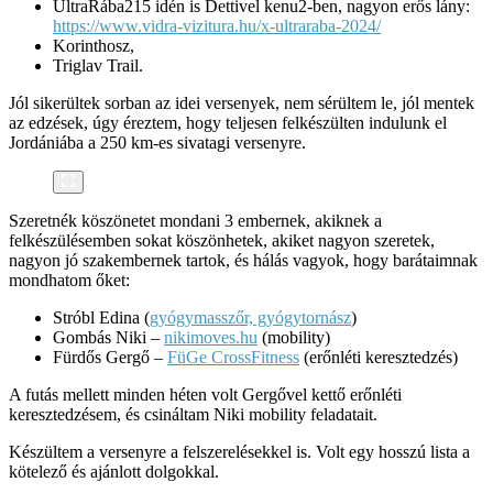
UltraRába215 idén is Dettivel kenu2-ben, nagyon erős lány:
https://www.vidra-vizitura.hu/x-ultraraba-2024/
Korinthosz,
Triglav Trail.
Jól sikerültek sorban az idei versenyek, nem sérültem le, jól mentek
az edzések, úgy éreztem, hogy teljesen felkészülten indulunk el
Jordániába a 250 km-es sivatagi versenyre.
Szeretnék köszönetet mondani 3 embernek, akiknek a
felkészülésemben sokat köszönhetek, akiket nagyon szeretek,
nagyon jó szakembernek tartok, és hálás vagyok, hogy barátaimnak
mondhatom őket:
Stróbl Edina (
gyógymasszőr, gyógytornász
)
Gombás Niki –
nikimoves.hu
(mobility)
Fürdős Gergő –
FüGe CrossFitness
(erőnléti keresztedzés)
A futás mellett minden héten volt Gergővel kettő erőnléti
keresztedzésem, és csináltam Niki mobility feladatait.
Készültem a versenyre a felszerelésekkel is. Volt egy hosszú lista a
kötelező és ajánlott dolgokkal.