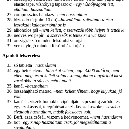
elastic tape, vízhólyag tapaszok) –
egy vízhólyagom lett,
elláttam, használtam
compressziós bandázs –
nem használtam
biztosító tű (min. 10 db) –
használtam rajtszámhoz és a
leszakadt kulacstartómhoz is
alkoholos gél –
nem kellett, a szervezők több helyre is tettek ki
nedves wc papír –
a szervezők is tettek ki a wc-khez
országzászló minden felsőruházat ujján
versenylogó minden felsőruházat ujján
Ajánlott felszerelés:
só tabletta –
használtam
egy heti élelem. –
túl sokat vittem, napi 3.000 kalória, nem
ettem meg. és át kellett volna csomagolnom a gyáriból kicsi
zacskókba a súly és méret miatt.
kanál –
használtam
összehajtható matrac. –
nem kellett félnem, hogy kilyukad, jó
volt.
kamásli. viszek homokba cipő aljától sípcsontig záródót és
egy szokásosat, terepfutósat a sziklás szakaszokra. –
csak a
sivatagit használtam, másik felesleges volt.
Buff, azaz csősál. viszem a kedvencemet. –
nem használtam
bot –
egyik nap használtam csak, jól megsétáltattam a
sivatagban.