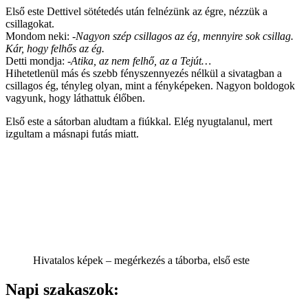
Első este Dettivel sötétedés után felnézünk az égre, nézzük a
csillagokat.
Mondom neki:
-Nagyon szép csillagos az ég, mennyire sok csillag.
Kár, hogy felhős az ég.
Detti mondja:
-Atika, az nem felhő, az a Tejút…
Hihetetlenül más és szebb fényszennyezés nélkül a sivatagban a
csillagos ég, tényleg olyan, mint a fényképeken. Nagyon boldogok
vagyunk, hogy láthattuk élőben.
Első este a sátorban aludtam a fiúkkal. Elég nyugtalanul, mert
izgultam a másnapi futás miatt.
Hivatalos képek – megérkezés a táborba, első este
Napi szakaszok: