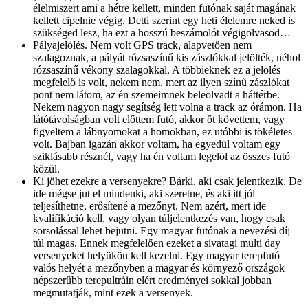
élelmiszert ami a hétre kellett, minden futónak saját magának
kellett cipelnie végig. Detti szerint egy heti élelemre neked is
szükséged lesz, ha ezt a hosszú beszámolót végigolvasod…
Pályajelölés. Nem volt GPS track, alapvetően nem
szalagoznak, a pályát rózsaszínű kis zászlókkal jelölték, néhol
rózsaszínű vékony szalagokkal. A többieknek ez a jelölés
megfelelő is volt, nekem nem, mert az ilyen színű zászlókat
pont nem látom, az én szemeimnek beleolvadt a háttérbe.
Nekem nagyon nagy segítség lett volna a track az órámon. Ha
látótávolságban volt előttem futó, akkor őt követtem, vagy
figyeltem a lábnyomokat a homokban, ez utóbbi is tökéletes
volt. Bajban igazán akkor voltam, ha egyedül voltam egy
sziklásabb résznél, vagy ha én voltam legelöl az összes futó
közül.
Ki jöhet ezekre a versenyekre? Bárki, aki csak jelentkezik. De
ide mégse jut el mindenki, aki szeretne, és aki itt jól
teljesíthetne, erősítené a mezőnyt. Nem azért, mert ide
kvalifikáció kell, vagy olyan túljelentkezés van, hogy csak
sorsolással lehet bejutni. Egy magyar futónak a nevezési díj
túl magas. Ennek megfelelően ezeket a sivatagi multi day
versenyeket helyükön kell kezelni. Egy magyar terepfutó
valós helyét a mezőnyben a magyar és környező országok
népszerűbb terepultráin elért eredményei sokkal jobban
megmutatják, mint ezek a versenyek.