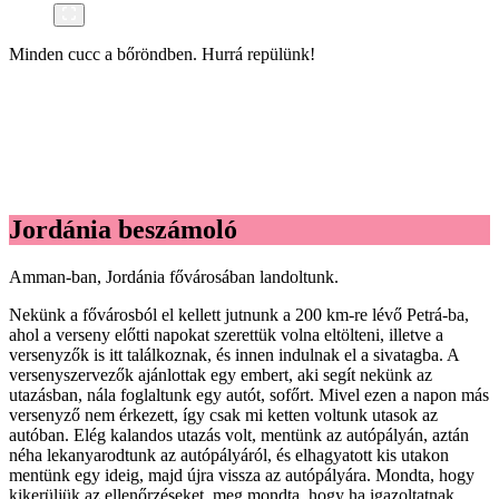
Minden cucc a bőröndben. Hurrá repülünk!
Jordánia beszámoló
Amman-ban, Jordánia fővárosában landoltunk.
Nekünk a fővárosból el kellett jutnunk a 200 km-re lévő Petrá-ba,
ahol a verseny előtti napokat szerettük volna eltölteni, illetve a
versenyzők is itt találkoznak, és innen indulnak el a sivatagba. A
versenyszervezők ajánlottak egy embert, aki segít nekünk az
utazásban, nála foglaltunk egy autót, sofőrt. Mivel ezen a napon más
versenyző nem érkezett, így csak mi ketten voltunk utasok az
autóban. Elég kalandos utazás volt, mentünk az autópályán, aztán
néha lekanyarodtunk az autópályáról, és elhagyatott kis utakon
mentünk egy ideig, majd újra vissza az autópályára. Mondta, hogy
kikerüljük az ellenőrzéseket, meg mondta, hogy ha igazoltatnak