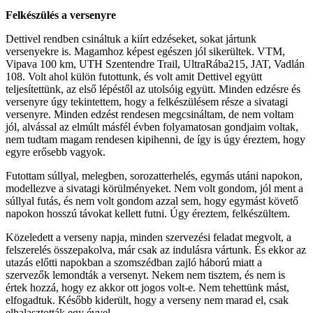
Felkészülés a versenyre
Dettivel rendben csináltuk a kiírt edzéseket, sokat jártunk
versenyekre is. Magamhoz képest egészen jól sikerültek. VTM,
Vipava 100 km, UTH Szentendre Trail, UltraRába215, JAT, Vadlán
108. Volt ahol külön futottunk, és volt amit Dettivel együtt
teljesítettünk, az első lépéstől az utolsóig együtt. Minden edzésre és
versenyre úgy tekintettem, hogy a felkészülésem része a sivatagi
versenyre. Minden edzést rendesen megcsináltam, de nem voltam
jól, alvással az elmúlt másfél évben folyamatosan gondjaim voltak,
nem tudtam magam rendesen kipihenni, de így is úgy éreztem, hogy
egyre erősebb vagyok.
Futottam súllyal, melegben, sorozatterhelés, egymás utáni napokon,
modellezve a sivatagi körülményeket. Nem volt gondom, jól ment a
súllyal futás, és nem volt gondom azzal sem, hogy egymást követő
napokon hosszú távokat kellett futni. Úgy éreztem, felkészültem.
Közeledett a verseny napja, minden szervezési feladat megvolt, a
felszerelés összepakolva, már csak az indulásra vártunk. És ekkor az
utazás előtti napokban a szomszédban zajló háború miatt a
szervezők lemondták a versenyt. Nekem nem tisztem, és nem is
értek hozzá, hogy ez akkor ott jogos volt-e. Nem tehettünk mást,
elfogadtuk. Később kiderült, hogy a verseny nem marad el, csak
elhalasztották egy évvel.