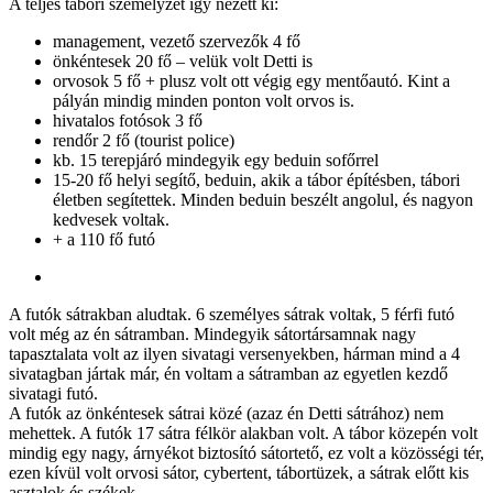
A teljes tábori személyzet így nézett ki:
management, vezető szervezők 4 fő
önkéntesek 20 fő – velük volt Detti is
orvosok 5 fő + plusz volt ott végig egy mentőautó. Kint a
pályán mindig minden ponton volt orvos is.
hivatalos fotósok 3 fő
rendőr 2 fő (tourist police)
kb. 15 terepjáró mindegyik egy beduin sofőrrel
15-20 fő helyi segítő, beduin, akik a tábor építésben, tábori
életben segítettek. Minden beduin beszélt angolul, és nagyon
kedvesek voltak.
+ a 110 fő futó
A futók sátrakban aludtak. 6 személyes sátrak voltak, 5 férfi futó
volt még az én sátramban. Mindegyik sátortársamnak nagy
tapasztalata volt az ilyen sivatagi versenyekben, hárman mind a 4
sivatagban jártak már, én voltam a sátramban az egyetlen kezdő
sivatagi futó.
A futók az önkéntesek sátrai közé (azaz én Detti sátrához) nem
mehettek. A futók 17 sátra félkör alakban volt. A tábor közepén volt
mindig egy nagy, árnyékot biztosító sátortető, ez volt a közösségi tér,
ezen kívül volt orvosi sátor, cybertent, tábortüzek, a sátrak előtt kis
asztalok és székek.