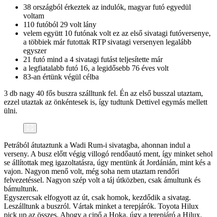
38 országból érkeztek az indulók, magyar futó egyedül
voltam
110 futóból 29 volt lány
velem együtt 10 futónak volt ez az első sivatagi futóversenye,
a többiek már futottak RTP sivatagi versenyen legalább
egyszer
21 futó mind a 4 sivatagi futást teljesítette már
a legfiatalabb futó 16, a legidősebb 76 éves volt
83-an értünk végül célba
3 db nagy 40 fős buszra szálltunk fel. Én az első busszal utaztam,
ezzel utaztak az önkéntesek is, így tudtunk Dettivel egymás mellett
ülni.
Petrából átutaztunk a Wadi Rum-i sivatagba, ahonnan indul a
verseny. A busz előtt végig villogó rendőautó ment, így minket sehol
se állítottak meg igazoltatásra, úgy mentünk át Jordánián, mint kés a
vajon. Nagyon menő volt, még soha nem utaztam rendőri
felvezetéssel. Nagyon szép volt a táj útközben, csak ámultunk és
bámultunk.
Egyszercsak elfogyott az út, csak homok, kezdődik a sivatag.
Leszálltunk a buszról. Vártak minket a terepjárók. Toyota Hilux
pick up az összes. Ahogy a cipő a Hoka, úgy a terepjáró a Hilux.