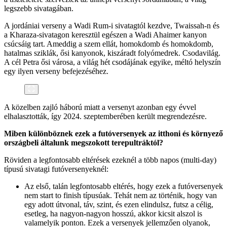
legszebb sivatagában.
A jordániai verseny a Wadi Rum-i sivatagtól kezdve, Twaissah-n és
a Kharaza-sivatagon keresztül egészen a Wadi Ahaimer kanyon
csúcsáig tart. Ameddig a szem ellát, homokdomb és homokdomb,
hatalmas sziklák, ősi kanyonok, kiszáradt folyómedrek. Csodavilág.
A cél Petra ősi városa, a világ hét csodájának egyike, méltó helyszín
egy ilyen verseny befejezéséhez.
A közelben zajló háború miatt a versenyt azonban egy évvel
elhalasztották, így 2024. szeptemberében került megrendezésre.
Miben különböznek ezek a futóversenyek az itthoni és környező
országbeli általunk megszokott terepultráktól?
Röviden a legfontosabb eltérések ezeknél a több napos (multi-day)
típusú sivatagi futóversenyeknél:
Az első, talán legfontosabb eltérés, hogy ezek a futóversenyek
nem start to finish típusúak. Tehát nem az történik, hogy van
egy adott útvonal, táv, szint, és ezen elindulsz, futsz a célig,
esetleg, ha nagyon-nagyon hosszú, akkor kicsit alszol is
valamelyik ponton. Ezek a versenyek jellemzően olyanok,