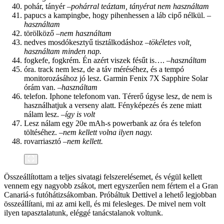
pohár, tányér –
pohárral teáztam, tányérat nem használtam
papucs a kampingbe, hogy pihenhessen a láb cipő nélkül. –
használtam
törölköző –
nem használtam
nedves mosdókesztyű tisztálkodáshoz –
tökéletes volt,
használtam minden nap.
fogkefe, fogkrém. Én azért viszek fésűt is…. –
használtam
óra. track nem lesz, de a táv méréséhez, és a tempó
monitorozásához jó lesz. Garmin Fenix 7X Sapphire Solar
órám van. –
használtam
telefon. Iphone telefonom van. Térerő úgyse lesz, de nem is
használhatjuk a verseny alatt. Fényképezés és zene miatt
nálam lesz. –
így is volt
Lesz nálam egy 20e mAh-s powerbank az óra és telefon
töltéséhez. –
nem kellett volna ilyen nagy.
rovarriasztó –
nem kellett.
Összeállítottam a teljes sivatagi felszerelésemet, és végül kellett
vennem egy nagyobb zsákot, mert egyszerűen nem fértem el a Gran
Canariá-s futóhátizsákomban. Próbáltuk Dettivel a lehető legjobban
összeállítani, mi az ami kell, és mi felesleges. De mivel nem volt
ilyen tapasztalatunk, eléggé tanácstalanok voltunk.