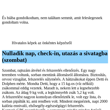
És hiába gondolkodtam, nem találtam semmit, amit feleslegesnek
gondoltam volna.
Hivatalos képek az önkéntes képzésről
Nulladik nap, check-in, utazás a sivatagba
(szombat)
Szombat, rajtszám átvétel és felszerelés ellenőrzés. Egy nagy
teremben voltunk, sorban mentünk állomásról állomásra. Biztosítás,
orvosi vizsgálat, felszerelés súlymérés. A hátizsákokat éppen Detti és
Dolphen mérte. Mondta Detti, hogy a 15 kg-os (víz nélkül)
zsákommal eddig vezetek. Maradt is, nekem lett a legnehezebb
zsákom. Az átlag 9 kg volt, a legkönnyebb zsák 5,2 kg volt.
A felszerelést nagyon komolyan ellenőrizték le, volt egy lista, és
sorban pipálták ki, ami rendben volt. Mindent megnéztek, napi 2000
kalória ennivaló, elsősegély-egészségügyi felszerelés.