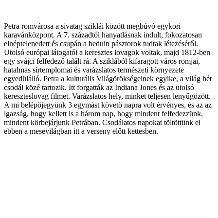
Petra romvárosa a sivatag sziklái között megbúvó egykori
karavánközpont. A 7. századtól hanyatlásnak indult, fokozatosan
elnéptelenedett és csupán a beduin pásztorok tudtak létezéséről.
Utolsó európai látogatói a keresztes lovagok voltak, majd 1812-ben
egy svájci felfedező talált rá. A sziklából kifaragott város romjai,
hatalmas sírtemplomai és varázslatos természeti környezete
egyedülálló. Petra a kulturális Világörökségeinek egyike, a világ hét
csodái közé tartozik. Itt forgatták az Indiana Jones és az utolsó
kereszteslovag filmet. Varázslatos hely, minket teljesen lenyűgözött.
A mi belépőjegyünk 3 egymást követő napra volt érvényes, és az az
igazság, hogy kellett is a három nap, hogy mindent felfedezzünk,
mindent körbejárjunk Petrában. Csodálatos napokat töltöttünk el
ebben a mesevilágban itt a verseny előtt kettesben.