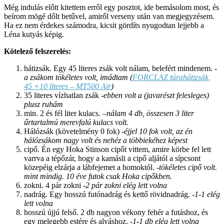
Még indulás előtt kitettem erről egy posztot, ide bemásolom most, és
beírom mögé dőlt betűvel, amiről verseny után van megjegyzésem.
Ha ez nem érdekes számodra, kicsit gördíts nyugodtan lejjebb a
Léna kutyás képig.
Kötelező felszerelés:
hátizsák. Egy 45 literes zsák volt nálam, belefért mindenem.
-
a zsákom tökéletes volt, imádtam (
FORCLAZ túrahátizsák,
45 +10 literes – MT500 Air
)
35 literes vízhatlan zsák
-ebben volt a (javarészt felesleges)
plusz ruhám
min. 2 és fél liter kulacs. –
nálam 4 db, összesen 3 liter
űrtartalmú merevfalú kulacs volt.
Hálózsák (követelmény 0 fok)
-éjjel 10 fok volt, az én
hálózsákom nagy volt és nehéz a többiekéhez képest
cipő. Én egy Hoka Stinson cipőt vittem, amire körbe fel lett
varrva a tépőzár, hogy a kamásli a cipő aljától a sípcsont
közepéig elzárja a lábfejemet a homoktól.
-tökéletes cipő volt.
mint mindig. 10 éve futok csak Hoka cipőkben.
zokni. 4 pár zokni
-2 pár zokni elég lett volna
nadrág. Egy hosszú futónadrág és kettő rövidnadrág.
-1-1 elég
lett volna
hosszú újjú felső. 2 db nagyon vékony fehér a futáshoz, és
egy melegebb estére és alváshoz.
-1-1 db elég lett volna