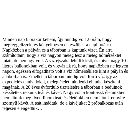
Minden nap 6 órakor keltem, így mindig volt 2 órám, hogy
megreggelizzek, és kényelmesen elkészüljek a napi futásra.
Napközben a pályán és a táborban is kaptunk vizet. Én arra
számítottam, hogy a víz nagyon meleg lesz a meleg hőmérséklet
miatt, de nem így volt. A víz éjszaka lehűlt kicsit, és mivel nagy 10
literes ballonokban volt, és vigyáztak rá, hogy napközben ne legyen
napon, egészen elfogadható volt a víz hőmérséklete kint a pályán és
a táborban is. Emellett a táborban mindig volt forró víz, így az
expedíciós ennivalókat, meleg ételét mindenki el tudta készíteni
magának. A 20 éves évforduló tiszteletére a táborban a beduinok
készítettek nekünk teát és kávét. Nagy volt a kontraszt: életünkben
nem ittunk még ilyen finom teát, és életünkben nem ittunk ennyire
szörnyű kávét. A teát imádtuk, de a kávéjukat 2 próbálkozás után
teljesen elengedtük…