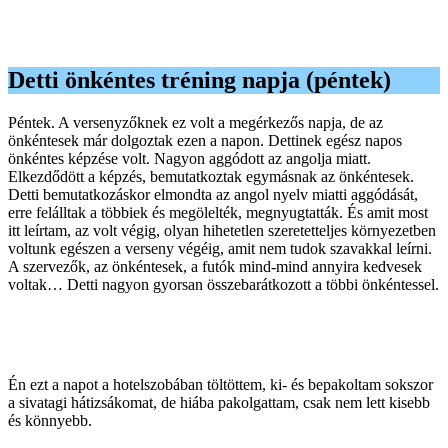
Detti önkéntes tréning napja (péntek)
Péntek. A versenyzőknek ez volt a megérkezős napja, de az
önkéntesek már dolgoztak ezen a napon. Dettinek egész napos
önkéntes képzése volt. Nagyon aggódott az angolja miatt.
Elkezdődött a képzés, bemutatkoztak egymásnak az önkéntesek.
Detti bemutatkozáskor elmondta az angol nyelv miatti aggódását,
erre felálltak a többiek és megölelték, megnyugtatták. És amit most
itt leírtam, az volt végig, olyan hihetetlen szeretetteljes környezetben
voltunk egészen a verseny végéig, amit nem tudok szavakkal leírni.
A szervezők, az önkéntesek, a futók mind-mind annyira kedvesek
voltak… Detti nagyon gyorsan összebarátkozott a többi önkéntessel.
Én ezt a napot a hotelszobában töltöttem, ki- és bepakoltam sokszor
a sivatagi hátizsákomat, de hiába pakolgattam, csak nem lett kisebb
és könnyebb.