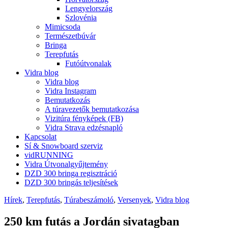
Lengyelország
Szlovénia
Mimicsoda
Természetbúvár
Bringa
Terepfutás
Futóútvonalak
Vidra blog
Vidra blog
Vidra Instagram
Bemutatkozás
A túravezetők bemutatkozása
Vizitúra fényképek (FB)
Vidra Strava edzésnapló
Kapcsolat
Sí & Snowboard szerviz
vidRUNNING
Vidra Útvonalgyűjtemény
DZD 300 bringa regisztráció
DZD 300 bringás teljesítések
Hírek
,
Terepfutás
,
Túrabeszámoló
,
Versenyek
,
Vidra blog
250 km futás a Jordán sivatagban