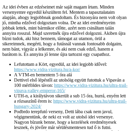
Az idei évben az edzéseimet már saját magam írtam. Minden
versenyemre egyedül készültem fel. Mentem a tapasztalataim
alapján, ahogy legjobbnak gondoltam. És bizonyára nem volt olyan
jó, mintha edzővel dolgoztam volna. De az idei eredményeim
jobbak lettek, mint bármikor előtte, azért nem csináltam talán
annyira rosszul. Majd szeretnék újra edzővel dolgozni. Akiben újra
bízni tudok, aki hisz bennem, támogat az utamon, örül a
sikereimnek, megérti, hogy a futásnál vannak fontosabb dolgaim,
nem bánt, vigyáz a lelkemre, és aki nem csak edző, hanem a
barátom is. És annyira jó lenne újra tartozni egy csapathoz.
Lefutottam a Kört, egyedül, az idei legjobb idővel:
https://www.vidra-vizitura.hu/a-kor/
A VTM-en bementem 5 óra alá
Dettivel első lépéstől az utolsóig együtt futottuk a Vipaván a
100 mérföldes távon:
https://www.vidra-vizitura.hu/ultra-trail-
vipava-valley-emperor-165/
UTH-n, a királytávon sikerült a sub 15 óra, hurrá, enyém lett
a rózsaszínű érem is:
https://www.vidra-vizitura.hu/ultra-trail-
hungary-2024/
Podbrdo terepfutó verseny, Detti lába csak nem javul,
végigmentünk, de neki ez volt az utolsó idei versenye.
Nagyon bízunk benne, hogy a kezelések eredményesek
lesznek, és jövőre már sérülésmentesen tud ő is futni.