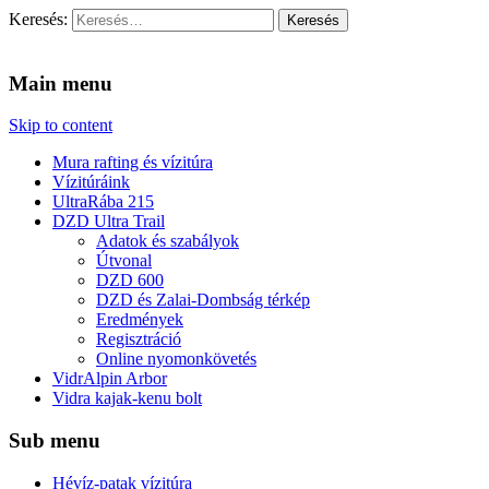
Keresés:
Vidra Vízitúra
… vízitúra szervezés, vadvíz, kajakoktatás, kajak-kenu bolt,
vidraságok…
Main menu
Skip to content
Mura rafting és vízitúra
Vízitúráink
UltraRába 215
DZD Ultra Trail
Adatok és szabályok
Útvonal
DZD 600
DZD és Zalai-Dombság térkép
Eredmények
Regisztráció
Online nyomonkövetés
VidrAlpin Arbor
Vidra kajak-kenu bolt
Sub menu
Hévíz-patak vízitúra