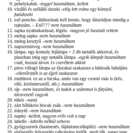
pehelykabát.
-reggel használtam, kellett
vízálló és szélálló dzseki
-elég lett volna egy könnyű
futódzseki
eső poncho. átlátszónak kell lennie, hogy látszódjon mindig a
rajtszám.
– Eső??? nem használtam
sapka nyaktakarással, légiós.
-nagyon jó hasznát vettem
meleg sapka
-nem használtam
meleg kesztyű –
nem használtam
napszemüveg –
nem használtam
lámpa. egy komoly fejlámpa + 2 db tartalék akksival, és
pluszban még egy tartalék lámpa.
-egyik lámpát használtam
csak, hosszú távon 1x cseréltem akksit
piros villogó lámpa az éjszakai szakaszra a hátizsák hátuljára
–
ellenőrizték is az éjjeli szakaszon
multitool. ez az a bicska, amin van egy csomó más is (kés,
olló, körömreszelő, stb.)
-használtam
síp –
nem használtam, és tudok a számmal is fütyülni,
túravezető vagyok
tükör –
naná
zárt hőtükrös biwak zsák –
nem használtam
iránytű –
nem használtam
naptej –
kellett, nagyon erős volt a nap
labello –
labello nélkül sehova
gyógyszerek (hasmenés, fájdalomcsillapító) –
nem használtam
elsősegély felszerelés (alkoholos törlők, steril tűk, paper tape,