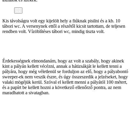
Kis távolságra volt egy kijelölt hely a fiúknak pisilni és a kb. 10
tábori wc. A versenynek ettől a részétől kicsit tartottam, de teljesen
rendben volt. Vízöblítéses tábori wc, mindig tiszta volt.
Érdekességnek elmondanám, hogy az volt a szabály, hogy akinek
kint a pályán kellett vécézni, annak a hátizsákját le kellett tenni a
pályára, hogy még véletlenül se forduljon az elő, hogy a pályabontó
sweeper-ek nem veszik észre, és úgy összeszedik a jelzéseket, hogy
valaki mögéjük kerül. Szóval el kellett menni a pályától 100 métert,
és a papírt be kellett hozni a következő ellenőrző pontra, az nem
maradhatott a sivatagban.