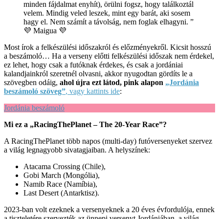
minden fájdalmat enyhít), örülni fogsz, hogy találkoztál
velem. Mindig veled leszek, mint egy barát, aki sosem
hagy el. Nem számít a távolság, nem foglak elhagyni. ”
💜 Maigua 💜
Most írok a felkészülési időszakról és előzményekről. Kicsit hosszú
a beszámoló… Ha a verseny előtti felkészülési időszak nem érdekel,
ez lehet, hogy csak a futóknak érdekes, és csak a jordániai
kalandjainkról szeretnél olvasni, akkor nyugodtan gördíts le a
szövegben odáig,
ahol újra ezt látod, pink alapon
„Jordánia
beszámoló szöveg”
, vagy kattints ide
:
Jordánia beszámoló
Mi ez a „RacingThePlanet – The 20-Year Race”?
A RacingThePlanet több napos (multi-day) futóversenyeket szervez
a világ legnagyobb sivatagjaiban. A helyszínek:
Atacama Crossing (Chile),
Gobi March (Mongólia),
Namib Race (Namíbia),
Last Desert (Antarktisz).
2023-ban volt ezeknek a versenyeknek a 20 éves évfordulója, ennek
a tiszteletére szervezték az ünnepi versenyt Jordániában, a világ