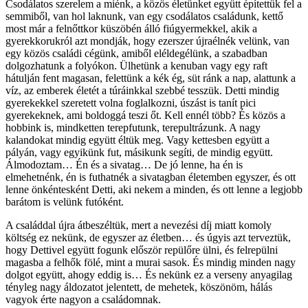
Csodálatos szerelem a miénk, a közös életünket együtt építettük fel a
semmiből, van hol laknunk, van egy csodálatos családunk, kettő
most már a felnőttkor küszöbén álló fiúgyermekkel, akik a
gyerekkorukról azt mondják, hogy ezerszer újraélnék velünk, van
egy közös családi cégünk, amiből eléldegélünk, a szabadban
dolgozhatunk a folyókon. Ülhetünk a kenuban vagy egy raft
hátulján fent magasan, felettünk a kék ég, süt ránk a nap, alattunk a
víz, az emberek életét a túráinkkal szebbé tesszük. Detti mindig
gyerekekkel szeretett volna foglalkozni, úszást is tanít pici
gyerekeknek, ami boldoggá teszi őt. Kell ennél több? És közös a
hobbink is, mindketten terepfutunk, terepultrázunk. A nagy
kalandokat mindig együtt éltük meg. Vagy kettesben együtt a
pályán, vagy egyikünk fut, másikunk segíti, de mindig együtt.
Álmodoztam… Én és a sivatag… De jó lenne, ha én is
elmehetnénk, én is futhatnék a sivatagban életemben egyszer, és ott
lenne önkéntesként Detti, aki nekem a minden, és ott lenne a legjobb
barátom is velünk futóként.
A családdal újra átbeszéltük, mert a nevezési díj miatt komoly
költség ez nekünk, de egyszer az életben… és úgyis azt terveztük,
hogy Dettivel együtt fogunk először repülőre ülni, és felrepülni
magasba a felhők fölé, mint a murai sasok. És mindig minden nagy
dolgot együtt, ahogy eddig is… És nekünk ez a verseny anyagilag
tényleg nagy áldozatot jelentett, de mehetek, köszönöm, hálás
vagyok érte nagyon a családomnak.