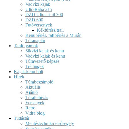
Vadvízi kajak
UltraRába 215
DZD Ultra Trail 300
DZD 600
Futóversenyek
Kékfűrész trail
Kenubérlés, raftbérlés a Murán
Túranaptár
Tanfolyamok
Síkvízi kajak és kenu
Vadvízi kajak és kenu
Túravezető képzés
Tréningek
Kajak-kenu bolt
Hírek
Túrabeszámoló
Aktuális
Ajánló
Túrafelhívás
Versenyek
Retro
Vidra blog
Tudástár
Mentéstechnika-elsősegély
Evezéstechnika