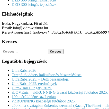
DZD 300 bringa regisztráció
DZD 300 bringás teljesítések
Elérhetőségünk
Iroda: Nagykanizsa, Fő út 23.
Email: info@vidra-vizitura.hu
Kérünk benneteket, telefonon (+36302164668 (Ati), +36302385600 (Det
Keresés
Keresés:
Legutóbbi bejegyzések
UltraRába 2026
Terepfutó időterv kalkulátor és felszereléslista
UltraRába 2025. – Detti beszámolója
UltraRába 2025. eredmények
Ultra-Trail Hungary 2025.
sLOVEnia – vidRUNNING tavaszi közösségi futótábor 2025.
100 mérföld lépés az Isztrián
vidRUNNING közösségi futótábor 2025.
250 km a sivatagban önkéntes szemmel (RacingThePlanet – Th