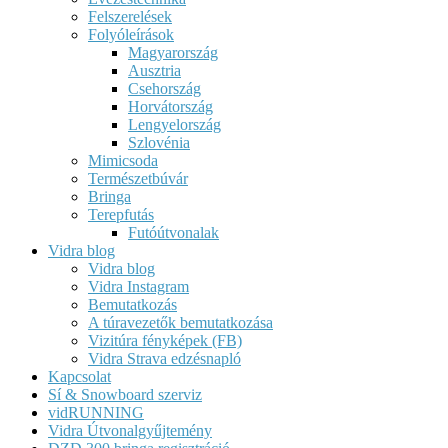
Felszerelések
Folyóleírások
Magyarország
Ausztria
Csehország
Horvátország
Lengyelország
Szlovénia
Mimicsoda
Természetbúvár
Bringa
Terepfutás
Futóútvonalak
Vidra blog
Vidra blog
Vidra Instagram
Bemutatkozás
A túravezetők bemutatkozása
Vizitúra fényképek (FB)
Vidra Strava edzésnapló
Kapcsolat
Sí & Snowboard szerviz
vidRUNNING
Vidra Útvonalgyűjtemény