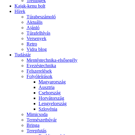
Tréningek
Kajak-kenu bolt
Hírek
Túrabeszámoló
Aktuális
Ajánló
Túrafelhívás
Versenyek
Retro
Vidra blog
Tudástár
Mentéstechnika-elsősegély
Evezéstechnika
Felszerelések
Folyóleírások
Magyarország
Ausztria
Csehország
Horvátország
Lengyelország
Szlovénia
Mimicsoda
Természetbúvár
Bringa
Terepfutás