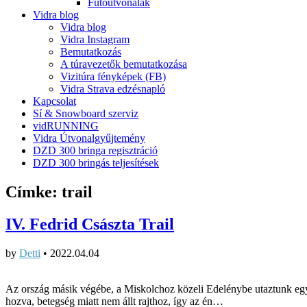
Futóútvonalak
Vidra blog
Vidra blog
Vidra Instagram
Bemutatkozás
A túravezetők bemutatkozása
Vizitúra fényképek (FB)
Vidra Strava edzésnapló
Kapcsolat
Sí & Snowboard szerviz
vidRUNNING
Vidra Útvonalgyűjtemény
DZD 300 bringa regisztráció
DZD 300 bringás teljesítések
Címke:
trail
IV. Fedrid Császta Trail
by
Detti
•
2022.04.04
Az ország másik végébe, a Miskolchoz közeli Edelénybe utaztunk egy 
hozva, betegség miatt nem állt rajthoz, így az én…