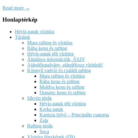
Read more →
Honlaptérkép
Hévíz-patak vízitúra
Túráink
Mura rafting és vízitúra
Rába kenu és rafting
Hévíz-patak téli vízitúra
Általános információk, ÁSZF
Ajándékutalvány, ajándékozz vízitúrát!
Könnyű vadvíz és családi rafting
Mura rafting és vízitúra
Rába kenu és rafting
Moldva kenu és rafting
Dunajec kenu és rafting
Síkvízi túrák
Hévíz-patak téli vízitúra
Kerka patak
Kanizsa folyó – Principális csatorna
Zala
Rafting túrák
Soca
Vízitúra fényképek (FB)