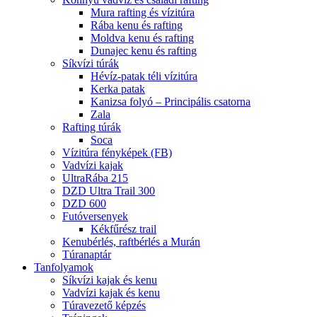
Mura rafting és vízitúra
Rába kenu és rafting
Moldva kenu és rafting
Dunajec kenu és rafting
Síkvízi túrák
Hévíz-patak téli vízitúra
Kerka patak
Kanizsa folyó – Principális csatorna
Zala
Rafting túrák
Soca
Vízitúra fényképek (FB)
Vadvízi kajak
UltraRába 215
DZD Ultra Trail 300
DZD 600
Futóversenyek
Kékfűrész trail
Kenubérlés, raftbérlés a Murán
Túranaptár
Tanfolyamok
Síkvízi kajak és kenu
Vadvízi kajak és kenu
Túravezető képzés