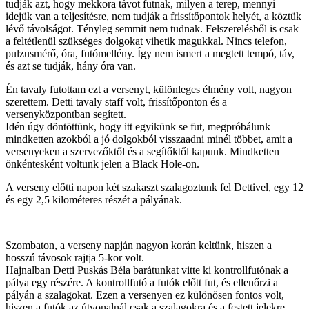
tudják azt, hogy mekkora távot futnak, milyen a terep, mennyi
idejük van a teljesítésre, nem tudják a frissítőpontok helyét, a köztük
lévő távolságot. Tényleg semmit nem tudnak. Felszerelésből is csak
a feltétlenül szükséges dolgokat vihetik magukkal. Nincs telefon,
pulzusmérő, óra, futómellény. Így nem ismert a megtett tempó, táv,
és azt se tudják, hány óra van.
Én tavaly futottam ezt a versenyt, különleges élmény volt, nagyon
szerettem. Detti tavaly staff volt, frissítőponton és a
versenyközpontban segített.
Idén úgy döntöttünk, hogy itt egyikünk se fut, megpróbálunk
mindketten azokból a jó dolgokból visszaadni minél többet, amit a
versenyeken a szervezőktől és a segítőktől kapunk. Mindketten
önkéntesként voltunk jelen a Black Hole-on.
A verseny előtti napon két szakaszt szalagoztunk fel Dettivel, egy 12
és egy 2,5 kilométeres részét a pályának.
Szombaton, a verseny napján nagyon korán keltünk, hiszen a
hosszú távosok rajtja 5-kor volt.
Hajnalban Detti Puskás Béla barátunkat vitte ki kontrollfutónak a
pálya egy részére. A kontrollfutó a futók előtt fut, és ellenőrzi a
pályán a szalagokat. Ezen a versenyen ez különösen fontos volt,
hiszen a futók az útvonalnál csak a szalagokra és a festett jelekre