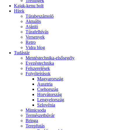
Tréningek
Kajak-kenu bolt
Hírek
Túrabeszámoló
Aktuális
Ajánló
Túrafelhívás
Versenyek
Retro
Vidra blog
Tudástár
Mentéstechnika-elsősegély
Evezéstechnika
Felszerelések
Folyóleírások
Magyarország
Ausztria
Csehország
Horvátország
Lengyelország
Szlovénia
Mimicsoda
Természetbúvár
Bringa
Terepfutás