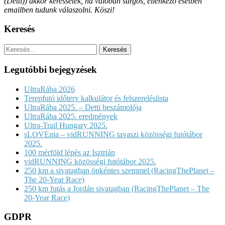
(Detti)) akkor keressetek, ha valóban sürgős, ellenkező esetben
emailben tudunk válaszolni. Köszi!
Keresés
Keresés:
Legutóbbi bejegyzések
UltraRába 2026
Terepfutó időterv kalkulátor és felszereléslista
UltraRába 2025. – Detti beszámolója
UltraRába 2025. eredmények
Ultra-Trail Hungary 2025.
sLOVEnia – vidRUNNING tavaszi közösségi futótábor
2025.
100 mérföld lépés az Isztrián
vidRUNNING közösségi futótábor 2025.
250 km a sivatagban önkéntes szemmel (RacingThePlanet –
The 20-Year Race)
250 km futás a Jordán sivatagban (RacingThePlanet – The
20-Year Race)
GDPR