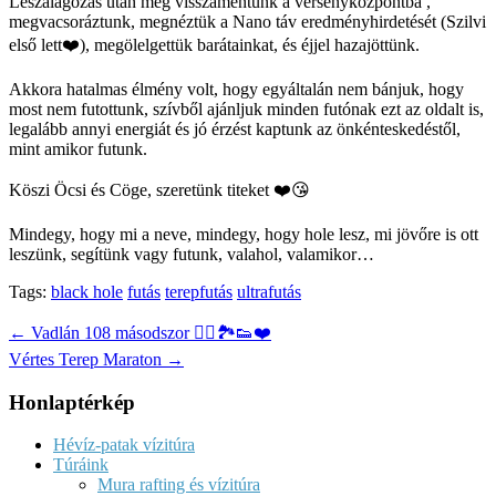
Leszalagozás után még visszamentünk a versenyközpontba ,
megvacsoráztunk, megnéztük a Nano táv eredményhirdetését (Szilvi
első lett❤️), megölelgettük barátainkat, és éjjel hazajöttünk.
Akkora hatalmas élmény volt, hogy egyáltalán nem bánjuk, hogy
most nem futottunk, szívből ajánljuk minden futónak ezt az oldalt is,
legalább annyi energiát és jó érzést kaptunk az önkénteskedéstől,
mint amikor futunk.
Köszi Öcsi és Cöge, szeretünk titeket ❤️😘
Mindegy, hogy mi a neve, mindegy, hogy hole lesz, mi jövőre is ott
leszünk, segítünk vagy futunk, valahol, valamikor…
Tags:
black hole
futás
terepfutás
ultrafutás
Post
← Vadlán 108 másodszor 🏃‍♀️🏞👟❤️
navigation
Vértes Terep Maraton →
Honlaptérkép
Hévíz-patak vízitúra
Túráink
Mura rafting és vízitúra