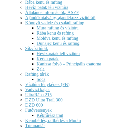
Rába kenu és rafting
Hévíz-patak téli vízitúra
Általános információk, ÁSZF
Ajándékutalvány, ajándékozz vízitúrát!
Könnyű vadvíz és családi rafting
Mura rafting és vízitúra
Rába kenu és rafting
Moldva kenu és rafting
Dunajec kenu és rafting
Síkvízi túrák
Hévíz-patak téli vízitúra
Kerka patak
Kanizsa folyó – Principális csatorna
Zala
Rafting túrák
Soca
Vízitúra fényképek (FB)
Vadvízi kajak
UltraRába 215
DZD Ultra Trail 300
DZD 600
Futóversenyek
Kékfűrész trail
Kenubérlés, raftbérlés a Murán
Túranaptár