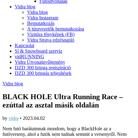
Futóútvonalak
Vidra blog
Vidra blog
Vidra Instagram
Bemutatkozás
A túravezetők bemutatkozása
Vizitúra fényképek (FB)
Vidra Strava edzésnapló
Kapcsolat
Sí & Snowboard szerviz
vidRUNNING
Vidra Útvonalgyűjtemény
DZD 300 bringa regisztráció
DZD 300 bringás teljesítések
Vidra blog
BLACK HOLE Ultra Running Race –
ezúttal az asztal másik oldalán
by
vidra
•
2023.04.02
Nem futó barátaimnak mondom, hogy a BlackHole az a
futóverseny, ahol a futók nem tudnak semmit a versenyről. Nem