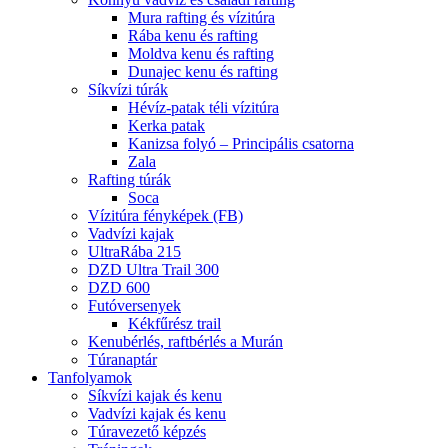
Mura rafting és vízitúra
Rába kenu és rafting
Moldva kenu és rafting
Dunajec kenu és rafting
Síkvízi túrák
Hévíz-patak téli vízitúra
Kerka patak
Kanizsa folyó – Principális csatorna
Zala
Rafting túrák
Soca
Vízitúra fényképek (FB)
Vadvízi kajak
UltraRába 215
DZD Ultra Trail 300
DZD 600
Futóversenyek
Kékfűrész trail
Kenubérlés, raftbérlés a Murán
Túranaptár
Tanfolyamok
Síkvízi kajak és kenu
Vadvízi kajak és kenu
Túravezető képzés