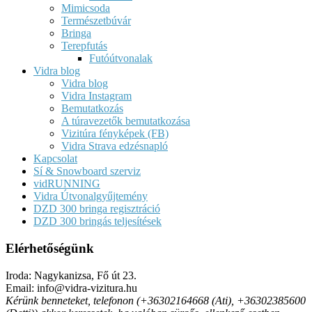
Mimicsoda
Természetbúvár
Bringa
Terepfutás
Futóútvonalak
Vidra blog
Vidra blog
Vidra Instagram
Bemutatkozás
A túravezetők bemutatkozása
Vizitúra fényképek (FB)
Vidra Strava edzésnapló
Kapcsolat
Sí & Snowboard szerviz
vidRUNNING
Vidra Útvonalgyűjtemény
DZD 300 bringa regisztráció
DZD 300 bringás teljesítések
Elérhetőségünk
Iroda: Nagykanizsa, Fő út 23.
Email: info@vidra-vizitura.hu
Kérünk benneteket, telefonon (+36302164668 (Ati), +36302385600