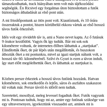
támaszkodhattak, track hiányában nem volt más tájékozódási
segítségük. Én Ricsivel egy forgalmas úton biztosítottam a futók
biztonságos áthaladását az első pont után.
A mi frissítőpontunk az ötös pont volt. Kiautóztunk, és 10 órára
összeraktuk a pontot, hiszen körülbelül ekkora vártuk az első hosszú
távos futók érkezését.
Idén volt egy rövidebb táv is, ami a Nano nevet kapta. Az ő futásuk
9 órakor kezdődött. Vagyis ők így tudták. Bár mi sok-sok
kilométerre voltunk, de interneten élőben láthattuk a „startjukat”.
Elindították őket, de pár lépés után megállították, és buszokon
áthozták őket a mi pontunkra, mivel az igazi startjuk nálunk volt, a
hosszú táv 60. kilométerénél. Szilvi és Gyuri is ezen a távon indult,
így start előtt megölelhettük őket, és láthattuk az startjukat is.
Közben persze érkeztek a hosszú távos futóink hozzánk. Hatvan
kilométeren, sok emelkedőn és lejtőn, sáros és aszfaltos szakaszon
túl voltak már. Persze távról és időről nem tudtak.
Szeretettel, mosollyal, meleg levessel fogadtuk őket. Futók vagyunk
mi is. Pontosan tudtuk, hogy mi az, amire egy futónak szüksége van
egy ultraversenyen, igyekeztünk visszaadni azt, aminek mi is