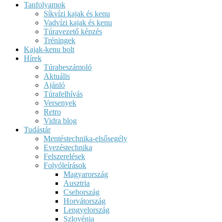
Tanfolyamok
Síkvízi kajak és kenu
Vadvízi kajak és kenu
Túravezető képzés
Tréningek
Kajak-kenu bolt
Hírek
Túrabeszámoló
Aktuális
Ajánló
Túrafelhívás
Versenyek
Retro
Vidra blog
Tudástár
Mentéstechnika-elsősegély
Evezéstechnika
Felszerelések
Folyóleírások
Magyarország
Ausztria
Csehország
Horvátország
Lengyelország
Szlovénia