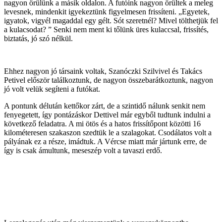
nagyon örülünk a másik oldalon. A futóink nagyon örültek a meleg
levesnek, mindenkit igyekeztünk figyelmesen frissíteni. „Egyetek,
igyatok, vigyél magaddal egy gélt. Sót szeretnél? Mivel tölthetjük fel
a kulacsodat? ” Senki nem ment ki tőlünk üres kulaccsal, frissítés,
biztatás, jó szó nélkül.
Ehhez nagyon jó társaink voltak, Szanóczki Szilvivel és Takács
Petivel először találkoztunk, de nagyon összebarátkoztunk, nagyon
jó volt velük segíteni a futókat.
A pontunk délután kettőkor zárt, de a szintidő nálunk senkit nem
fenyegetett, így pontázáskor Dettivel már egyből tudtunk indulni a
következő feladatra. A mi ötös és a hatos frissítőpont közötti 16
kilométeresen szakaszon szedtük le a szalagokat. Csodálatos volt a
pályának ez a része, imádtuk. A Vércse miatt már jártunk erre, de
így is csak ámultunk, meseszép volt a tavaszi erdő.