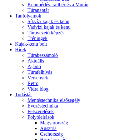
Kenubérlés, raftbérlés a Murán
Túranaptár
Tanfolyamok
Síkvízi kajak és kenu
Vadvízi kajak és kenu
Túravezető képzés
Tréningek
Kajak-kenu bolt
Hírek
Túrabeszámoló
Aktuális
Ajánló
Túrafelhívás
Versenyek
Retro
Vidra blog
Tudástár
Mentéstechnika-elsősegély
Evezéstechnika
Felszerelések
Folyóleírások
Magyarország
Ausztria
Csehország
Horvátország