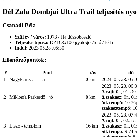
Dél Zala Dombjai Ultra Trail teljesítés n
Csanádi Béla
Szül.év / város:
1973 / Hajdúszoboszló
Teljesítés típusa:
DZD 3x100 gyalogos/futó / férfi
Indul:
2023.05.28 .05:30
Ellenőrzőpontok:
#
Pont
táv
idő
1
Nagykanizsa - start
0 km
2023. 05. 28. 05:
2023. 05. 28. 06:
Δ rajt:
0n, 01:26:
2
Miklósfa Parkerdő - tó
8 km
Δ szakasz:
0n, 01
átl. tempó:
10.76
szakasztempó:
10
2023. 05. 28. 07:
Δ rajt:
0n, 02:35:
3
Liszó - templom
16 km
Δ szakasz:
0n, 01
átl. tempó:
9.74p
szakasztempó:
8.