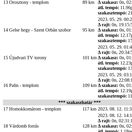
13
Orosztony - templom
89 km
Δ szakasz:
0n, 02
átl. tempó:
11.96
szakasztempó:
21
2023. 05. 29. 00:
Δ rajt:
0n, 19:15:
14
Gelse hegy - Szent Orbán szobor
95 km
Δ szakasz:
0n, 01
átl. tempó:
12.17
szakasztempó:
15
2023. 05. 29. 01:
Δ rajt:
0n, 20:34:
15
Újudvari TV torony
101 km
Δ szakasz:
0n, 01
átl. tempó:
12.23
szakasztempó:
13
2023. 05. 29. 03:
Δ rajt:
0n, 22:08:
16
Palin - templom
109 km
Δ szakasz:
0n, 01
átl. tempó:
12.19
szakasztempó:
11
*** szakaszhatár ***
17
Homokkomárom - templom
117 km
2023. 08. 12. 11:
2023. 08. 12. 14:
Δ rajt:
0n, 02:31:
18
Várdomb forrás
128 km
Δ szakasz:
0n, 02
átl. tempó:
1.18p