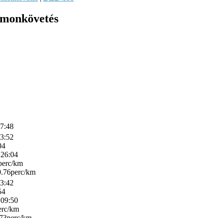
yomonkövetés
07:48
33:52
04
:26:04
perc/km
.76perc/km
43:42
54
:09:50
erc/km
73perc/km