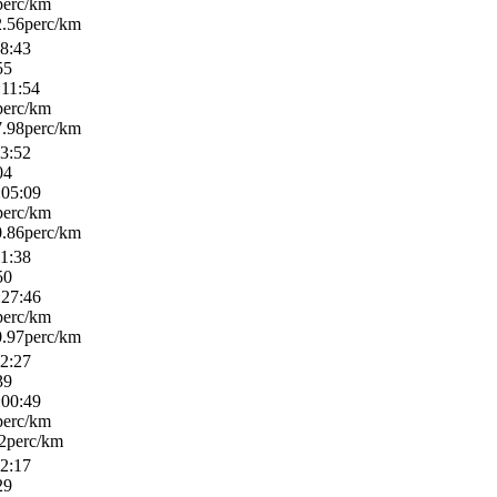
perc/km
.56perc/km
28:43
55
:11:54
perc/km
.98perc/km
33:52
04
:05:09
perc/km
.86perc/km
01:38
50
:27:46
perc/km
.97perc/km
02:27
39
:00:49
perc/km
2perc/km
52:17
29