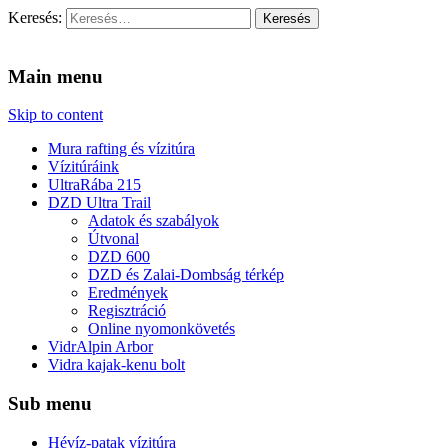
Keresés:
Vidra Vízitúra
… vízitúra szervezés, vadvíz, kajakoktatás, kajak-kenu bolt, vidras
Main menu
Skip to content
Mura rafting és vízitúra
Vízitúráink
UltraRába 215
DZD Ultra Trail
Adatok és szabályok
Útvonal
DZD 600
DZD és Zalai-Dombság térkép
Eredmények
Regisztráció
Online nyomonkövetés
VidrAlpin Arbor
Vidra kajak-kenu bolt
Sub menu
Hévíz-patak vízitúra