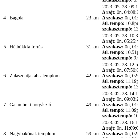
2023. 05. 28. 09:
Δ rajt:
0n, 04:08:
4
Bagola
23 km
Δ szakasz:
0n, 01
átl. tempó:
10.8p
szakasztempó:
13
2023. 05. 28. 10:
Δ rajt:
0n, 05:25:
5
Hétbükkfa forrás
31 km
Δ szakasz:
0n, 01
átl. tempó:
10.51
szakasztempó:
9.
2023. 05. 28. 12:
Δ rajt:
0n, 07:50:
6
Zalaszentjakab - templom
42 km
Δ szakasz:
0n, 02
átl. tempó:
11.19
szakasztempó:
13
2023. 05. 28. 14:
Δ rajt:
0n, 09:03:
7
Galamboki horgásztó
49 km
Δ szakasz:
0n, 01
átl. tempó:
11.09
szakasztempó:
10
2023. 05. 28. 16:
Δ rajt:
0n, 11:09:
8
Nagybakónak templom
59 km
Δ szakasz:
0n, 02