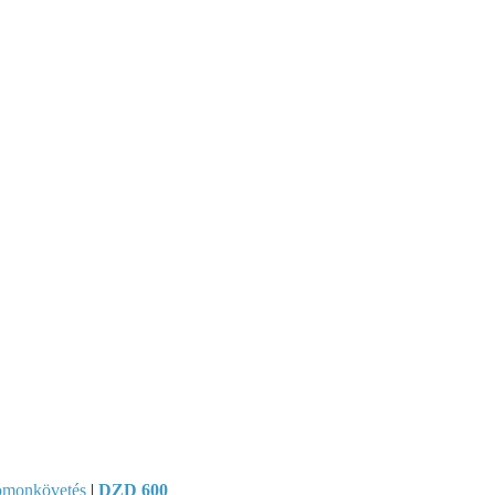
omonkövetés
|
DZD 600