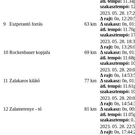
átl. tempó:
11.34
szakasztempó:
12
2023. 05. 28. 17:
Δ rajt:
0n, 12:20:
9
Eszperantó forrás
63 km
Δ szakasz:
0n, 01
átl. tempó:
11.76
szakasztempó:
17
2023. 05. 28. 18:
Δ rajt:
0n, 13:26:
10
Rockenbauer kopjafa
69 km
Δ szakasz:
0n, 01
átl. tempó:
11.68
szakasztempó:
10
2023. 05. 28. 20:
Δ rajt:
0n, 14:53:
11
Zalakaros kilátó
77 km
Δ szakasz:
0n, 01
átl. tempó:
11.61
szakasztempó:
10
2023. 05. 28. 20:
Δ rajt:
0n, 14:54:
12
Zalamerenye - tó
81 km
Δ szakasz:
0n, 00
átl. tempó:
11.05
szakasztempó:
0.
2023. 05. 28. 22:
Δ rajt:
0n, 17:44: