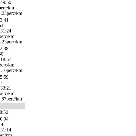
:49:50
perc/km
.23perc/km
23:41
53
:31:24
perc/km
.23perc/km
42:38
50
:18:57
perc/km
.16perc/km
15:59
11
:33:21
perc/km
.67perc/km
38:50
10:04
14
:31:14
erc/km