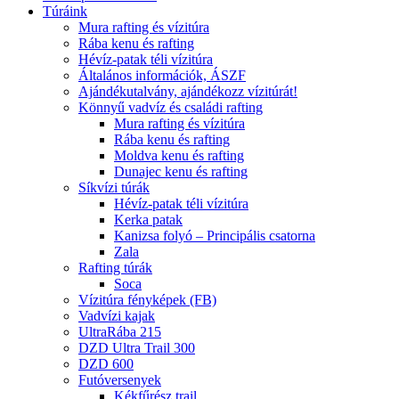
Túráink
Mura rafting és vízitúra
Rába kenu és rafting
Hévíz-patak téli vízitúra
Általános információk, ÁSZF
Ajándékutalvány, ajándékozz vízitúrát!
Könnyű vadvíz és családi rafting
Mura rafting és vízitúra
Rába kenu és rafting
Moldva kenu és rafting
Dunajec kenu és rafting
Síkvízi túrák
Hévíz-patak téli vízitúra
Kerka patak
Kanizsa folyó – Principális csatorna
Zala
Rafting túrák
Soca
Vízitúra fényképek (FB)
Vadvízi kajak
UltraRába 215
DZD Ultra Trail 300
DZD 600
Futóversenyek
Kékfűrész trail