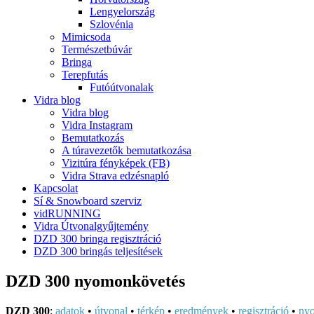
Lengyelország
Szlovénia
Mimicsoda
Természetbúvár
Bringa
Terepfutás
Futóútvonalak
Vidra blog
Vidra blog
Vidra Instagram
Bemutatkozás
A túravezetők bemutatkozása
Vizitúra fényképek (FB)
Vidra Strava edzésnapló
Kapcsolat
Sí & Snowboard szerviz
vidRUNNING
Vidra Útvonalgyűjtemény
DZD 300 bringa regisztráció
DZD 300 bringás teljesítések
DZD 300 nyomonkövetés
DZD 300
:
adatok
•
útvonal
•
térkép
•
eredmények
•
regisztráció
•
ny