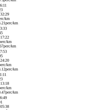
16:11
23
:32:29
erc/km
.21perc/km
33:33
45
:17:22
perc/km
67perc/km
57:53
05
:24:20
perc/km
.12perc/km
11:11
23
:13:18
perc/km
.47perc/km
16:49
01
:05:38