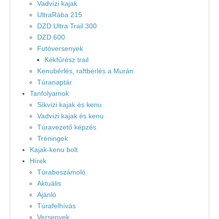
Vadvízi kajak
UltraRába 215
DZD Ultra Trail 300
DZD 600
Futóversenyek
Kékfűrész trail
Kenubérlés, raftbérlés a Murán
Túranaptár
Tanfolyamok
Síkvízi kajak és kenu
Vadvízi kajak és kenu
Túravezető képzés
Tréningek
Kajak-kenu bolt
Hírek
Túrabeszámoló
Aktuális
Ajánló
Túrafelhívás
Versenyek