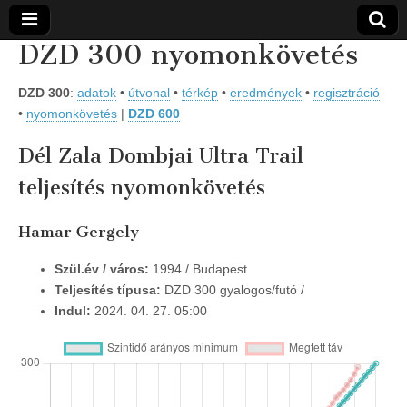
DZD 300 nyomonkövetés
Vidra
… vízitúra
szervezés,
DZD 300
:
adatok
•
útvonal
•
térkép
•
eredmények
•
regisztráció
vadvíz,
Vízitúra
•
nyomonkövetés
|
DZD 600
kajakoktatás,
kajak-kenu
bolt,
Dél Zala Dombjai Ultra Trail
vidraságok…
teljesítés nyomonkövetés
Hamar Gergely
Szül.év / város:
1994 / Budapest
Teljesítés típusa:
DZD 300 gyalogos/futó /
Indul:
2024. 04. 27. 05:00