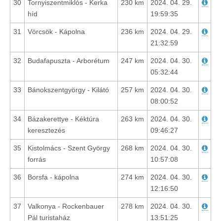
30
Tornyiszentmiklós - Kerka
230 km
2024. 04. 29.
híd
19:59:35
31
Vörcsök - Kápolna
236 km
2024. 04. 29.
21:32:59
32
Budafapuszta - Arborétum
247 km
2024. 04. 30.
05:32:44
33
Bánokszentgyörgy - Kilátó
257 km
2024. 04. 30.
08:00:52
34
Bázakerettye - Kéktúra
263 km
2024. 04. 30.
keresztezés
09:46:27
35
Kistolmács - Szent György
268 km
2024. 04. 30.
forrás
10:57:08
36
Borsfa - kápolna
274 km
2024. 04. 30.
12:16:50
37
Valkonya - Rockenbauer
278 km
2024. 04. 30.
Pál turistaház
13:51:25