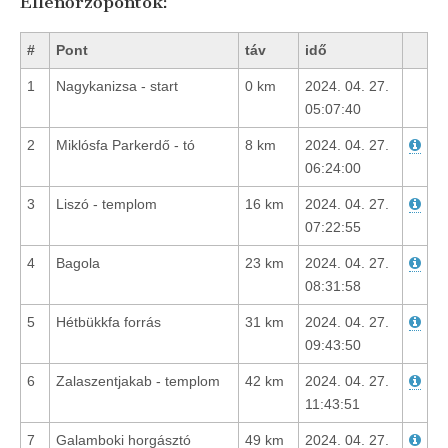
Ellenőrzőpontok:
#
Pont
táv
idő
1
Nagykanizsa - start
0 km
2024. 04. 27.
05:07:40
2
Miklósfa Parkerdő - tó
8 km
2024. 04. 27.
06:24:00
3
Liszó - templom
16 km
2024. 04. 27.
07:22:55
4
Bagola
23 km
2024. 04. 27.
08:31:58
5
Hétbükkfa forrás
31 km
2024. 04. 27.
09:43:50
6
Zalaszentjakab - templom
42 km
2024. 04. 27.
11:43:51
7
Galamboki horgásztó
49 km
2024. 04. 27.