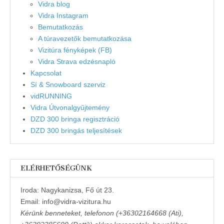
Vidra blog
Vidra Instagram
Bemutatkozás
A túravezetők bemutatkozása
Vizitúra fényképek (FB)
Vidra Strava edzésnapló
Kapcsolat
Sí & Snowboard szerviz
vidRUNNING
Vidra Útvonalgyűjtemény
DZD 300 bringa regisztráció
DZD 300 bringás teljesítések
ELÉRHETŐSÉGÜNK
Iroda: Nagykanizsa, Fő út 23.
Email: info@vidra-vizitura.hu
Kérünk benneteket, telefonon (+36302164668 (Ati),