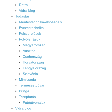
Retro
Vidra blog
Tudástár
Mentéstechnika-elsősegély
Evezéstechnika
Felszerelések
Folyóleírások
Magyarország
Ausztria
Csehország
Horvátország
Lengyelország
Szlovénia
Mimicsoda
Természetbúvár
Bringa
Terepfutás
Futóútvonalak
Vidra blog