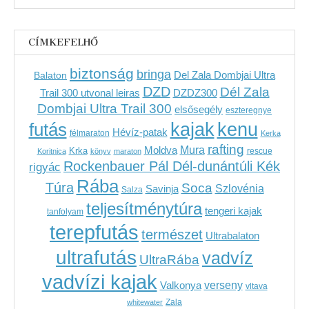
CÍMKEFELHŐ
biztonság
bringa
Del Zala Dombjai Ultra
Balaton
DZD
Dél Zala
Trail 300 utvonal leiras
DZDZ300
Dombjai Ultra Trail 300
elsősegély
eszteregnye
kenu
futás
kajak
Hévíz-patak
félmaraton
Kerka
rafting
Mura
Moldva
Krka
Koritnica
könyv
maraton
rescue
Rockenbauer Pál Dél-dunántúli Kék
rigyác
Rába
Túra
Soca
Szlovénia
Savinja
Salza
teljesítménytúra
tengeri kajak
tanfolyam
terepfutás
természet
Ultrabalaton
ultrafutás
vadvíz
UltraRába
vadvízi kajak
verseny
Valkonya
vltava
Zala
whitewater