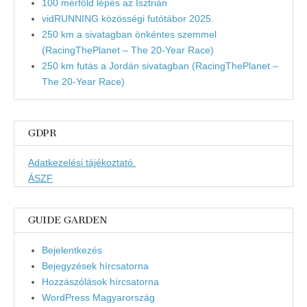
100 mérföld lépés az Isztrián
vidRUNNING közösségi futótábor 2025.
250 km a sivatagban önkéntes szemmel
(RacingThePlanet – The 20-Year Race)
250 km futás a Jordán sivatagban (RacingThePlanet –
The 20-Year Race)
GDPR
Adatkezelési tájékoztató.
ÁSZF
GUIDE GARDEN
Bejelentkezés
Bejegyzések hírcsatorna
Hozzászólások hírcsatorna
WordPress Magyarország