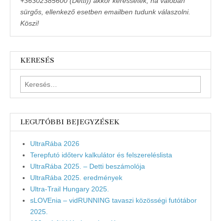
+36302385600 (Detti)) akkor keressetek, ha valóban
sürgős, ellenkező esetben emailben tudunk válaszolni.
Köszi!
KERESÉS
Keresés:
LEGUTÓBBI BEJEGYZÉSEK
UltraRába 2026
Terepfutó időterv kalkulátor és felszereléslista
UltraRába 2025. – Detti beszámolója
UltraRába 2025. eredmények
Ultra-Trail Hungary 2025.
sLOVEnia – vidRUNNING tavaszi közösségi futótábor
2025.