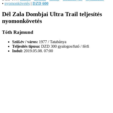
•
nyomonkövetés
|
DZD 600
Dél Zala Dombjai Ultra Trail teljesítés
nyomonkövetés
Tóth Rajmund
Szül.év / város:
1977 / Tatabánya
Teljesítés típusa:
DZD 300 gyalogos/futó / férfi
Indul:
2019.05.08. 07:00