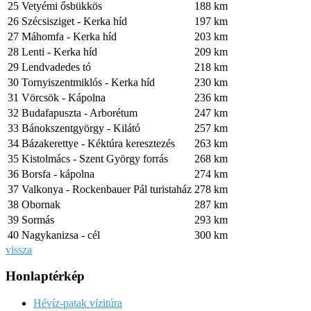
25
Vetyémi ősbükkös
188 km
26
Szécsisziget - Kerka híd
197 km
27
Máhomfa - Kerka híd
203 km
28
Lenti - Kerka híd
209 km
29
Lendvadedes tó
218 km
30
Tornyiszentmiklós - Kerka híd
230 km
31
Vörcsök - Kápolna
236 km
32
Budafapuszta - Arborétum
247 km
33
Bánokszentgyörgy - Kilátó
257 km
34
Bázakerettye - Kéktúra keresztezés
263 km
35
Kistolmács - Szent György forrás
268 km
36
Borsfa - kápolna
274 km
37
Valkonya - Rockenbauer Pál turistaház
278 km
38
Obornak
287 km
39
Sormás
293 km
40
Nagykanizsa - cél
300 km
vissza
Honlaptérkép
Hévíz-patak vízitúra