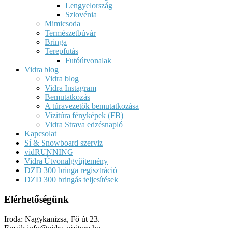
Lengyelország
Szlovénia
Mimicsoda
Természetbúvár
Bringa
Terepfutás
Futóútvonalak
Vidra blog
Vidra blog
Vidra Instagram
Bemutatkozás
A túravezetők bemutatkozása
Vizitúra fényképek (FB)
Vidra Strava edzésnapló
Kapcsolat
Sí & Snowboard szerviz
vidRUNNING
Vidra Útvonalgyűjtemény
DZD 300 bringa regisztráció
DZD 300 bringás teljesítések
Elérhetőségünk
Iroda: Nagykanizsa, Fő út 23.