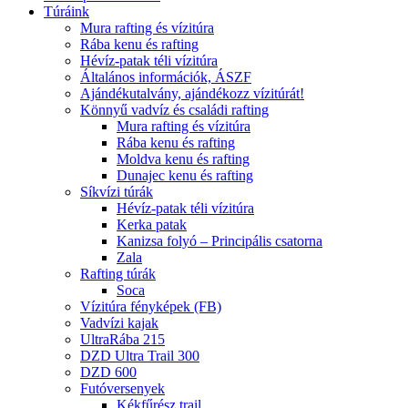
Túráink
Mura rafting és vízitúra
Rába kenu és rafting
Hévíz-patak téli vízitúra
Általános információk, ÁSZF
Ajándékutalvány, ajándékozz vízitúrát!
Könnyű vadvíz és családi rafting
Mura rafting és vízitúra
Rába kenu és rafting
Moldva kenu és rafting
Dunajec kenu és rafting
Síkvízi túrák
Hévíz-patak téli vízitúra
Kerka patak
Kanizsa folyó – Principális csatorna
Zala
Rafting túrák
Soca
Vízitúra fényképek (FB)
Vadvízi kajak
UltraRába 215
DZD Ultra Trail 300
DZD 600
Futóversenyek
Kékfűrész trail