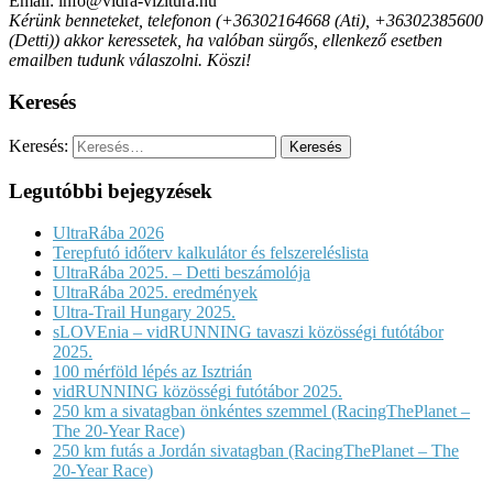
Email: info@vidra-vizitura.hu
Kérünk benneteket, telefonon (+36302164668 (Ati), +36302385600
(Detti)) akkor keressetek, ha valóban sürgős, ellenkező esetben
emailben tudunk válaszolni. Köszi!
Keresés
Keresés:
Legutóbbi bejegyzések
UltraRába 2026
Terepfutó időterv kalkulátor és felszereléslista
UltraRába 2025. – Detti beszámolója
UltraRába 2025. eredmények
Ultra-Trail Hungary 2025.
sLOVEnia – vidRUNNING tavaszi közösségi futótábor
2025.
100 mérföld lépés az Isztrián
vidRUNNING közösségi futótábor 2025.
250 km a sivatagban önkéntes szemmel (RacingThePlanet –
The 20-Year Race)
250 km futás a Jordán sivatagban (RacingThePlanet – The
20-Year Race)