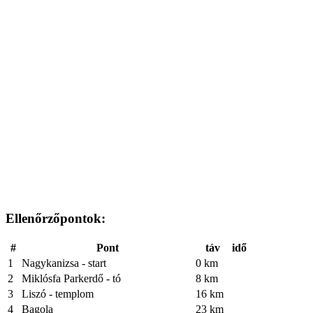
Ellenőrzőpontok:
#
Pont
táv
idő
1
Nagykanizsa - start
0 km
2
Miklósfa Parkerdő - tó
8 km
3
Liszó - templom
16 km
4
Bagola
23 km