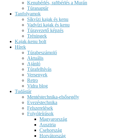
Kenubérlés, raftbérlés a Murán
Túranaptár
Tanfolyamok
Síkvízi kajak és kenu
Vadvízi kajak és kenu
Túravezető képzés
Tréningek
Kajak-kenu bolt
Hírek
Túrabeszámoló
Aktuális
Ajánló
Túrafelhívás
Versenyek
Retro
Vidra blog
Tudástár
Mentéstechnika-elsősegély
Evezéstechnika
Felszerelések
Folyóleírások
Magyarország
Ausztria
Csehország
Horvátország