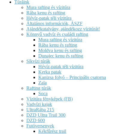
Túráink
Mura rafting és vízitúra
Rába kenu és rafting
Hévíz-patak téli vízitúra
Általános információk, ÁSZF
Ajándékutalvány, ajándékozz vízitúrát!
Könnyű vadvíz és családi rafting
Mura rafting és vízitúra
Rába kenu és rafting
Moldva kenu és rafting
Dunajec kenu és rafting
Síkvízi túrák
Hévíz-patak téli vízitúra
Kerka patak
Kanizsa folyó – Principális csatorna
Zala
Rafting túrák
Soca
Vízitúra fényképek (FB)
Vadvízi kajak
UltraRába 215
DZD Ultra Trail 300
DZD 600
Futóversenyek
Kékfűrész trail