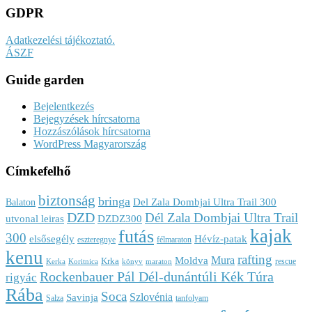
GDPR
Adatkezelési tájékoztató.
ÁSZF
Guide garden
Bejelentkezés
Bejegyzések hírcsatorna
Hozzászólások hírcsatorna
WordPress Magyarország
Címkefelhő
biztonság
bringa
Del Zala Dombjai Ultra Trail 300
Balaton
DZD
Dél Zala Dombjai Ultra Trail
utvonal leiras
DZDZ300
kajak
futás
300
elsősegély
Hévíz-patak
eszteregnye
félmaraton
kenu
rafting
Mura
Moldva
Krka
rescue
Kerka
Koritnica
könyv
maraton
Rockenbauer Pál Dél-dunántúli Kék Túra
rigyác
Rába
Soca
Szlovénia
Savinja
Salza
tanfolyam