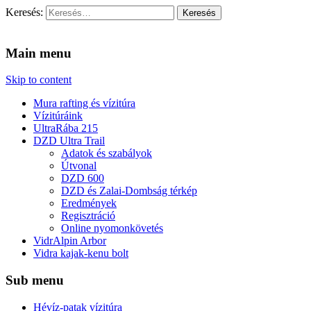
Keresés:
Vidra Vízitúra
… vízitúra szervezés, vadvíz, kajakoktatás, kajak-kenu bolt,
vidraságok…
Main menu
Skip to content
Mura rafting és vízitúra
Vízitúráink
UltraRába 215
DZD Ultra Trail
Adatok és szabályok
Útvonal
DZD 600
DZD és Zalai-Dombság térkép
Eredmények
Regisztráció
Online nyomonkövetés
VidrAlpin Arbor
Vidra kajak-kenu bolt
Sub menu
Hévíz-patak vízitúra