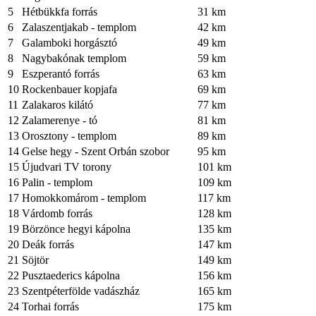
5
Hétbükkfa forrás
31 km
6
Zalaszentjakab - templom
42 km
7
Galamboki horgásztó
49 km
8
Nagybakónak templom
59 km
9
Eszperantó forrás
63 km
10
Rockenbauer kopjafa
69 km
11
Zalakaros kilátó
77 km
12
Zalamerenye - tó
81 km
13
Orosztony - templom
89 km
14
Gelse hegy - Szent Orbán szobor
95 km
15
Újudvari TV torony
101 km
16
Palin - templom
109 km
17
Homokkomárom - templom
117 km
18
Várdomb forrás
128 km
19
Börzönce hegyi kápolna
135 km
20
Deák forrás
147 km
21
Söjtör
149 km
22
Pusztaederics kápolna
156 km
23
Szentpéterfölde vadászház
165 km
24
Torhai forrás
175 km