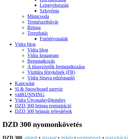
Lengyelország
Szlovénia
Mimicsoda
Természetbúvár
Bringa
Terepfutás
Futóútvonalak
Vidra blog
Vidra blog
Vidra Instagram
Bemutatkozás
A túravezetők bemutatkozása
Vizitúra fényképek (FB)
Vidra Strava edzésnapló
Kapcsolat
Sí & Snowboard szerviz
vidRUNNING
Vidra Útvonalgyűjtemény
DZD 300 bringa regisztráció
DZD 300 bringás teljesítések
DZD 300 nyomonkövetés
DZD 300
:
adatok
•
útvonal
•
térkép
•
eredmények
•
regisztráció