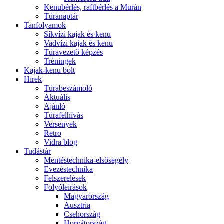
Kenubérlés, raftbérlés a Murán
Túranaptár
Tanfolyamok
Síkvízi kajak és kenu
Vadvízi kajak és kenu
Túravezető képzés
Tréningek
Kajak-kenu bolt
Hírek
Túrabeszámoló
Aktuális
Ajánló
Túrafelhívás
Versenyek
Retro
Vidra blog
Tudástár
Mentéstechnika-elsősegély
Evezéstechnika
Felszerelések
Folyóleírások
Magyarország
Ausztria
Csehország
Horvátország