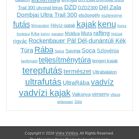
DZD
Dél Zala
Trail 300 utvonal leiras
DZDZ300
Dombjai Ultra Trail 300
elsősegély
eszteregnye
kenu
futás
kajak
Hévíz-patak
félmaraton
Kerka
rafting
Mura
Moldva
Krka
Koritnica
könyv
maraton
rescue
Rockenbauer Pál Dél-dunántúli Kék
rigyác
Rába
Túra
Soca
Szlovénia
Savinja
Salza
teljesítménytúra
tengeri kajak
tanfolyam
terepfutás
természet
Ultrabalaton
ultrafutás
vadvíz
UltraRába
vadvízi kajak
verseny
Valkonya
vltava
Zala
whitewater
Copyright © 2026
Vidra Vízitúra
. All Rights Reserved.