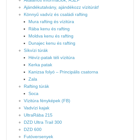
Általános információk, ÁSZF
Ajándékutalvány, ajándékozz vízitúrát!
Könnyű vadvíz és családi rafting
Mura rafting és vízitúra
Rába kenu és rafting
Moldva kenu és rafting
Dunajec kenu és rafting
Síkvízi túrák
Hévíz-patak téli vízitúra
Kerka patak
Kanizsa folyó – Principális csatorna
Zala
Rafting túrák
Soca
Vízitúra fényképek (FB)
Vadvízi kajak
UltraRába 215
DZD Ultra Trail 300
DZD 600
Futóversenyek