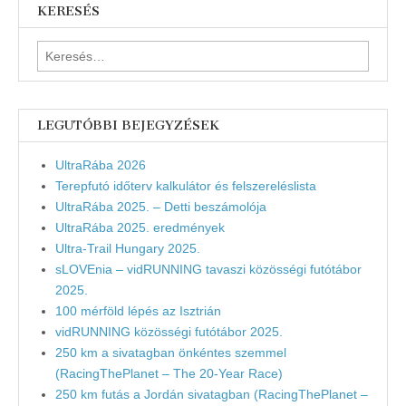
KERESÉS
Keresés:
LEGUTÓBBI BEJEGYZÉSEK
UltraRába 2026
Terepfutó időterv kalkulátor és felszereléslista
UltraRába 2025. – Detti beszámolója
UltraRába 2025. eredmények
Ultra-Trail Hungary 2025.
sLOVEnia – vidRUNNING tavaszi közösségi futótábor
2025.
100 mérföld lépés az Isztrián
vidRUNNING közösségi futótábor 2025.
250 km a sivatagban önkéntes szemmel
(RacingThePlanet – The 20-Year Race)
250 km futás a Jordán sivatagban (RacingThePlanet –