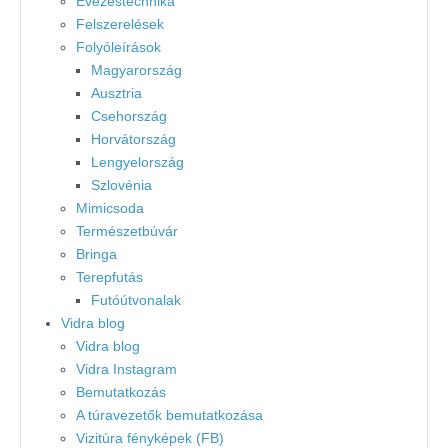
Evezéstechnika
Felszerelések
Folyóleírások
Magyarország
Ausztria
Csehország
Horvátország
Lengyelország
Szlovénia
Mimicsoda
Természetbúvár
Bringa
Terepfutás
Futóútvonalak
Vidra blog
Vidra blog
Vidra Instagram
Bemutatkozás
A túravezetők bemutatkozása
Vizitúra fényképek (FB)