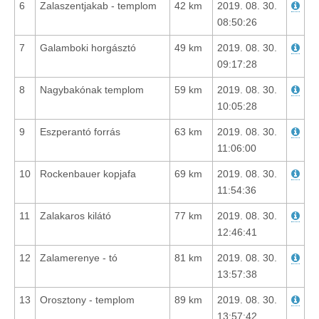
6
Zalaszentjakab - templom
42 km
2019. 08. 30.
08:50:26
7
Galamboki horgásztó
49 km
2019. 08. 30.
09:17:28
8
Nagybakónak templom
59 km
2019. 08. 30.
10:05:28
9
Eszperantó forrás
63 km
2019. 08. 30.
11:06:00
10
Rockenbauer kopjafa
69 km
2019. 08. 30.
11:54:36
11
Zalakaros kilátó
77 km
2019. 08. 30.
12:46:41
12
Zalamerenye - tó
81 km
2019. 08. 30.
13:57:38
13
Orosztony - templom
89 km
2019. 08. 30.
13:57:42