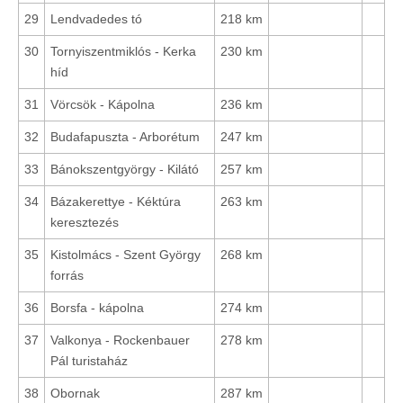
29
Lendvadedes tó
218 km
30
Tornyiszentmiklós - Kerka
230 km
híd
31
Vörcsök - Kápolna
236 km
32
Budafapuszta - Arborétum
247 km
33
Bánokszentgyörgy - Kilátó
257 km
34
Bázakerettye - Kéktúra
263 km
keresztezés
35
Kistolmács - Szent György
268 km
forrás
36
Borsfa - kápolna
274 km
37
Valkonya - Rockenbauer
278 km
Pál turistaház
38
Obornak
287 km