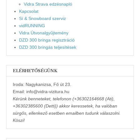
Vidra Strava edzésnapló
Kapcsolat
Sí & Snowboard szerviz
vidRUNNING
Vidra Útvonalgyűjtemény
DZD 300 bringa regisztráció
DZD 300 bringás teljesítések
ELÉRHETŐSÉGÜNK
Iroda: Nagykanizsa, Fő út 23.
Email: info@vidra-vizitura.hu
Kérünk benneteket, telefonon (+36302164668 (Ati),
+36302385600 (Detti)) akkor keressetek, ha valóban
sürgős, ellenkező esetben emailben tudunk válaszolni.
Köszi!