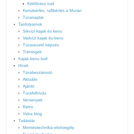
Kékfűrész trail
Kenubérlés, raftbérlés a Murán
Túranaptár
Tanfolyamok
Síkvízi kajak és kenu
Vadvízi kajak és kenu
Túravezető képzés
Tréningek
Kajak-kenu bolt
Hírek
Túrabeszámoló
Aktuális
Ajánló
Túrafelhívás
Versenyek
Retro
Vidra blog
Tudástár
Mentéstechnika-elsősegély