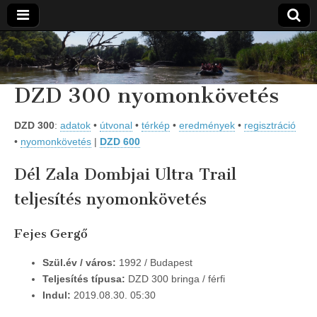
Vidra
… vízitúra
szervezés,
vadvíz,
Vízitúra
DZD 300 nyomonkövetés
kajakoktatás,
kajak-kenu
bolt,
vidraságok…
DZD 300
:
adatok
•
útvonal
•
térkép
•
eredmények
•
regisztráció
•
nyomonkövetés
|
DZD 600
Dél Zala Dombjai Ultra Trail
teljesítés nyomonkövetés
Fejes Gergő
Szül.év / város:
1992 / Budapest
Teljesítés típusa:
DZD 300 bringa / férfi
Indul:
2019.08.30. 05:30