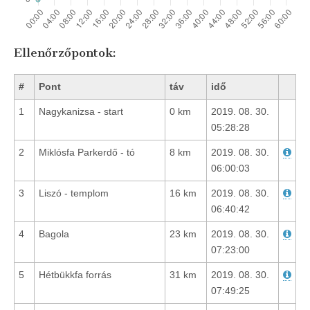
Ellenőrzőpontok:
#
Pont
táv
idő
1
Nagykanizsa - start
0 km
2019. 08. 30.
05:28:28
2
Miklósfa Parkerdő - tó
8 km
2019. 08. 30.
06:00:03
3
Liszó - templom
16 km
2019. 08. 30.
06:40:42
4
Bagola
23 km
2019. 08. 30.
07:23:00
5
Hétbükkfa forrás
31 km
2019. 08. 30.
07:49:25