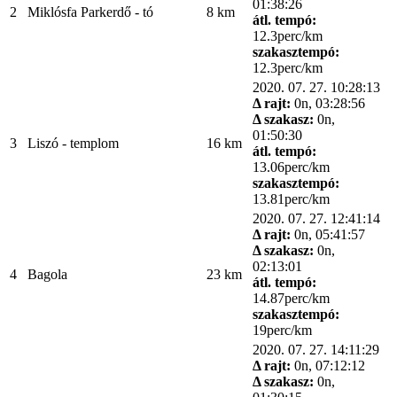
01:38:26
2
Miklósfa Parkerdő - tó
8 km
átl. tempó:
12.3perc/km
szakasztempó:
12.3perc/km
2020. 07. 27. 10:28:13
Δ rajt:
0n, 03:28:56
Δ szakasz:
0n,
01:50:30
3
Liszó - templom
16 km
átl. tempó:
13.06perc/km
szakasztempó:
13.81perc/km
2020. 07. 27. 12:41:14
Δ rajt:
0n, 05:41:57
Δ szakasz:
0n,
02:13:01
4
Bagola
23 km
átl. tempó:
14.87perc/km
szakasztempó:
19perc/km
2020. 07. 27. 14:11:29
Δ rajt:
0n, 07:12:12
Δ szakasz:
0n,