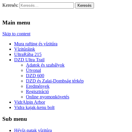
Keresés:
Vidra Vízitúra
… vízitúra szervezés, vadvíz, kajakoktatás, kajak-kenu bolt,
vidraságok…
Main menu
Skip to content
Mura rafting és vízitúra
Vízitúráink
UltraRába 215
DZD Ultra Trail
Adatok és szabályok
Útvonal
DZD 600
DZD és Zalai-Dombság térkép
Eredmények
Regisztráció
Online nyomonkövetés
VidrAlpin Arbor
Vidra kajak-kenu bolt
Sub menu
Hévíz-patak vízitúra