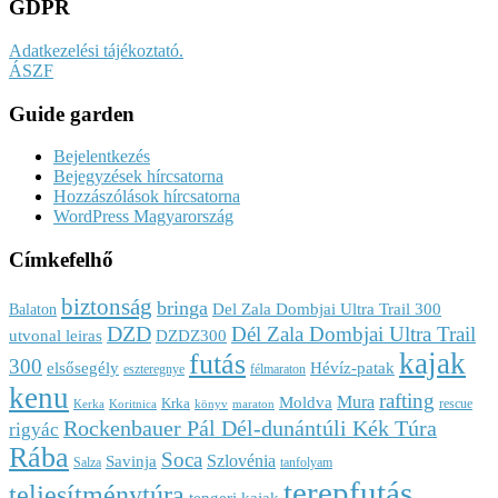
GDPR
Adatkezelési tájékoztató.
ÁSZF
Guide garden
Bejelentkezés
Bejegyzések hírcsatorna
Hozzászólások hírcsatorna
WordPress Magyarország
Címkefelhő
biztonság
bringa
Del Zala Dombjai Ultra Trail 300
Balaton
DZD
Dél Zala Dombjai Ultra Trail
utvonal leiras
DZDZ300
kajak
futás
300
elsősegély
Hévíz-patak
eszteregnye
félmaraton
kenu
rafting
Mura
Moldva
Krka
rescue
Kerka
Koritnica
könyv
maraton
Rockenbauer Pál Dél-dunántúli Kék Túra
rigyác
Rába
Soca
Szlovénia
Savinja
Salza
tanfolyam
terepfutás
teljesítménytúra
tengeri kajak