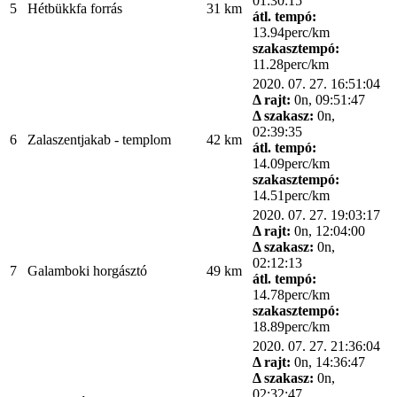
01:30:15
5
Hétbükkfa forrás
31 km
átl. tempó:
13.94perc/km
szakasztempó:
11.28perc/km
2020. 07. 27. 16:51:04
Δ rajt:
0n, 09:51:47
Δ szakasz:
0n,
02:39:35
6
Zalaszentjakab - templom
42 km
átl. tempó:
14.09perc/km
szakasztempó:
14.51perc/km
2020. 07. 27. 19:03:17
Δ rajt:
0n, 12:04:00
Δ szakasz:
0n,
02:12:13
7
Galamboki horgásztó
49 km
átl. tempó:
14.78perc/km
szakasztempó:
18.89perc/km
2020. 07. 27. 21:36:04
Δ rajt:
0n, 14:36:47
Δ szakasz:
0n,
02:32:47