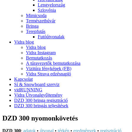
Lengyelország
Szlovénia
Mimicsoda
Természetbúvár
Bringa
Terepfutás
Futóútvonalak
Vidra blog
Vidra blog
Vidra Instagram
Bemutatkozás
A túravezetők bemutatkozása
Vizitúra fényképek (FB)
Vidra Strava edzésnapló
Kapcsolat
Sí & Snowboard szerviz
vidRUNNING
Vidra Útvonalgyűjtemény
DZD 300 bringa regisztráció
DZD 300 bringás teljesítések
DZD 300 nyomonkövetés
DZD 300
:
adatok
•
útvonal
•
térkép
•
eredmények
•
regisztráció