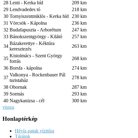
28
Lenti - Kerka híd
209 km
29
Lendvadedes tó
218 km
30
Tornyiszentmiklós - Kerka híd
230 km
31
Vörcsök - Kápolna
236 km
32
Budafapuszta - Arborétum
247 km
33
Bánokszentgyörgy - Kilátó
257 km
Bázakerettye - Kéktúra
34
263 km
keresztezés
Kistolmács - Szent György
35
268 km
forrás
36
Borsfa - kápolna
274 km
Valkonya - Rockenbauer Pál
37
278 km
turistaház
38
Obornak
287 km
39
Sormás
293 km
40
Nagykanizsa - cél
300 km
vissza
Honlaptérkép
Hévíz-patak vízitúra
Túráink