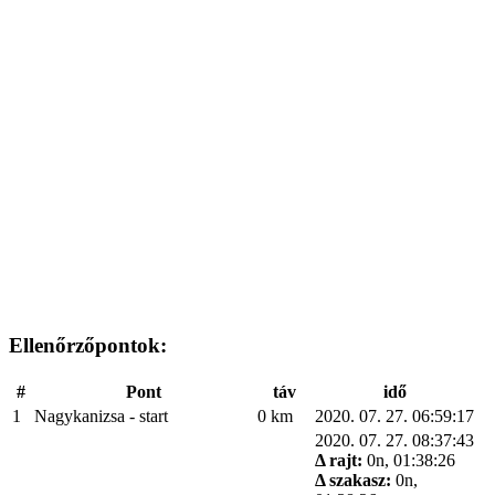
Ellenőrzőpontok:
#
Pont
táv
idő
1
Nagykanizsa - start
0 km
2020. 07. 27. 06:59:17
2020. 07. 27. 08:37:43
Δ rajt:
0n, 01:38:26
Δ szakasz:
0n,