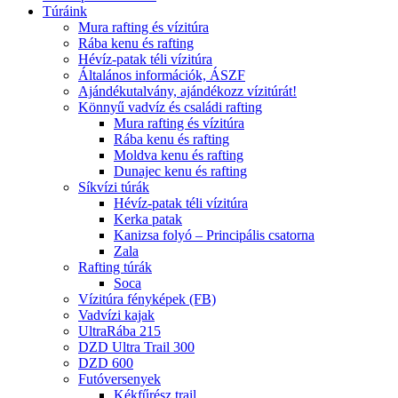
Túráink
Mura rafting és vízitúra
Rába kenu és rafting
Hévíz-patak téli vízitúra
Általános információk, ÁSZF
Ajándékutalvány, ajándékozz vízitúrát!
Könnyű vadvíz és családi rafting
Mura rafting és vízitúra
Rába kenu és rafting
Moldva kenu és rafting
Dunajec kenu és rafting
Síkvízi túrák
Hévíz-patak téli vízitúra
Kerka patak
Kanizsa folyó – Principális csatorna
Zala
Rafting túrák
Soca
Vízitúra fényképek (FB)
Vadvízi kajak
UltraRába 215
DZD Ultra Trail 300
DZD 600
Futóversenyek
Kékfűrész trail