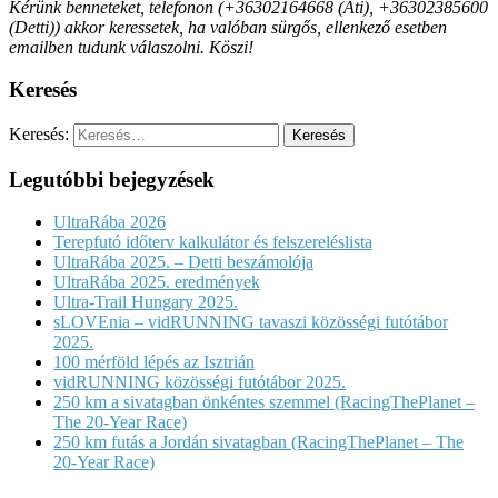
Kérünk benneteket, telefonon (+36302164668 (Ati), +36302385600
(Detti)) akkor keressetek, ha valóban sürgős, ellenkező esetben
emailben tudunk válaszolni. Köszi!
Keresés
Keresés:
Legutóbbi bejegyzések
UltraRába 2026
Terepfutó időterv kalkulátor és felszereléslista
UltraRába 2025. – Detti beszámolója
UltraRába 2025. eredmények
Ultra-Trail Hungary 2025.
sLOVEnia – vidRUNNING tavaszi közösségi futótábor
2025.
100 mérföld lépés az Isztrián
vidRUNNING közösségi futótábor 2025.
250 km a sivatagban önkéntes szemmel (RacingThePlanet –
The 20-Year Race)
250 km futás a Jordán sivatagban (RacingThePlanet – The
20-Year Race)