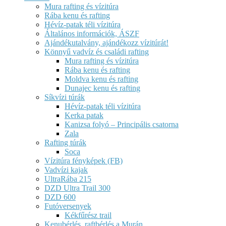
Mura rafting és vízitúra
Rába kenu és rafting
Hévíz-patak téli vízitúra
Általános információk, ÁSZF
Ajándékutalvány, ajándékozz vízitúrát!
Könnyű vadvíz és családi rafting
Mura rafting és vízitúra
Rába kenu és rafting
Moldva kenu és rafting
Dunajec kenu és rafting
Síkvízi túrák
Hévíz-patak téli vízitúra
Kerka patak
Kanizsa folyó – Principális csatorna
Zala
Rafting túrák
Soca
Vízitúra fényképek (FB)
Vadvízi kajak
UltraRába 215
DZD Ultra Trail 300
DZD 600
Futóversenyek
Kékfűrész trail
Kenubérlés, raftbérlés a Murán