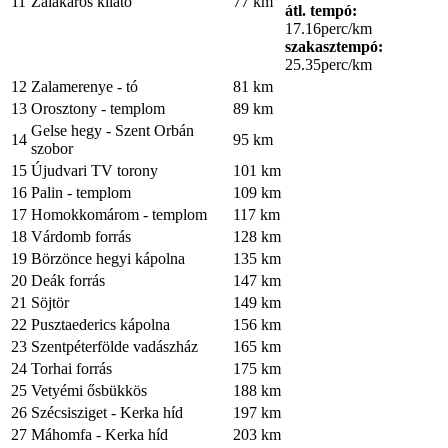
11
Zalakaros kilátó
77 km
átl. tempó:
17.16perc/km
szakasztempó:
25.35perc/km
12
Zalamerenye - tó
81 km
13
Orosztony - templom
89 km
Gelse hegy - Szent Orbán
14
95 km
szobor
15
Újudvari TV torony
101 km
16
Palin - templom
109 km
17
Homokkomárom - templom
117 km
18
Várdomb forrás
128 km
19
Börzönce hegyi kápolna
135 km
20
Deák forrás
147 km
21
Söjtör
149 km
22
Pusztaederics kápolna
156 km
23
Szentpéterfölde vadászház
165 km
24
Torhai forrás
175 km
25
Vetyémi ősbükkös
188 km
26
Szécsisziget - Kerka híd
197 km
27
Máhomfa - Kerka híd
203 km