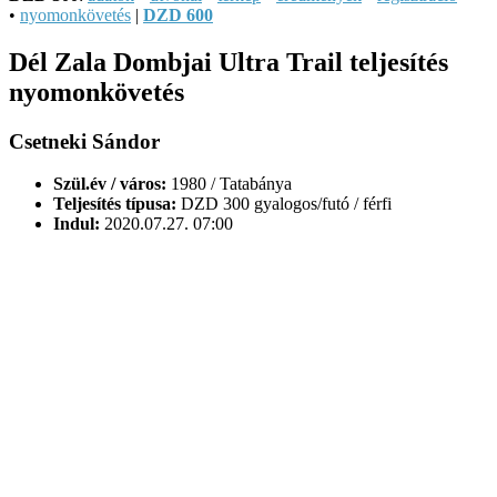
•
nyomonkövetés
|
DZD 600
Dél Zala Dombjai Ultra Trail teljesítés
nyomonkövetés
Csetneki Sándor
Szül.év / város:
1980 / Tatabánya
Teljesítés típusa:
DZD 300 gyalogos/futó / férfi
Indul:
2020.07.27. 07:00