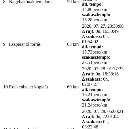
8
Nagybakónak templom
59 km
átl. tempó:
14.86perc/km
szakasztempó:
15.28perc/km
2020. 07. 27. 23:30:06
Δ rajt:
0n, 16:30:49
Δ szakasz:
0n,
01:54:02
9
Eszperantó forrás
63 km
átl. tempó:
15.73perc/km
szakasztempó:
28.51perc/km
2020. 07. 28. 01:37:33
Δ rajt:
0n, 18:38:16
Δ szakasz:
0n,
02:07:27
10
Rockenbauer kopjafa
69 km
átl. tempó:
16.21perc/km
szakasztempó:
21.24perc/km
2020. 07. 28. 05:00:21
Δ rajt:
0n, 22:01:04
Δ szakasz:
0n,
03:22:48