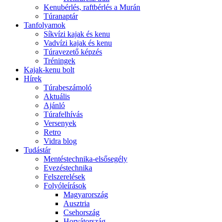
Kenubérlés, raftbérlés a Murán
Túranaptár
Tanfolyamok
Síkvízi kajak és kenu
Vadvízi kajak és kenu
Túravezető képzés
Tréningek
Kajak-kenu bolt
Hírek
Túrabeszámoló
Aktuális
Ajánló
Túrafelhívás
Versenyek
Retro
Vidra blog
Tudástár
Mentéstechnika-elsősegély
Evezéstechnika
Felszerelések
Folyóleírások
Magyarország
Ausztria
Csehország
Horvátország