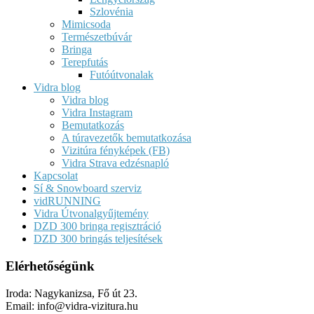
Szlovénia
Mimicsoda
Természetbúvár
Bringa
Terepfutás
Futóútvonalak
Vidra blog
Vidra blog
Vidra Instagram
Bemutatkozás
A túravezetők bemutatkozása
Vizitúra fényképek (FB)
Vidra Strava edzésnapló
Kapcsolat
Sí & Snowboard szerviz
vidRUNNING
Vidra Útvonalgyűjtemény
DZD 300 bringa regisztráció
DZD 300 bringás teljesítések
Elérhetőségünk
Iroda: Nagykanizsa, Fő út 23.
Email: info@vidra-vizitura.hu