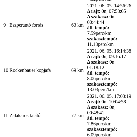
2021. 06. 05. 14:56:26
Δ rajt:
0n, 07:58:05
Δ szakasz:
0n,
00:44:44
9
Eszperantó forrás
63 km
átl. tempó:
7.59perc/km
szakasztempó:
11.18perc/km
2021. 06. 05. 16:14:38
Δ rajt:
0n, 09:16:17
Δ szakasz:
0n,
01:18:12
10
Rockenbauer kopjafa
69 km
átl. tempó:
8.06perc/km
szakasztempó:
13.03perc/km
2021. 06. 05. 17:03:19
Δ rajt:
0n, 10:04:58
Δ szakasz:
0n,
00:48:41
11
Zalakaros kilátó
77 km
átl. tempó:
7.86perc/km
szakasztempó:
6.09perc/km