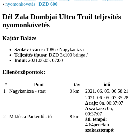
•
nyomonkövetés
|
DZD 600
Dél Zala Dombjai Ultra Trail teljesítés
nyomonkövetés
Kajtár Balázs
Szül.év / város:
1986 / Nagykanizsa
Teljesítés típusa:
DZD 3x100 bringa /
Indul:
2021.06.05. 07:00
Ellenőrzőpontok:
#
Pont
táv
idő
1
Nagykanizsa - start
0 km
2021. 06. 05. 06:58:21
2021. 06. 05. 07:35:28
Δ rajt:
0n, 00:37:07
Δ szakasz:
0n,
00:37:07
2
Miklósfa Parkerdő - tó
8 km
átl. tempó:
4.64perc/km
szakasztempó: