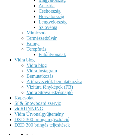
Magyarország
Ausztria
Csehország
Horvátország
Lengyelország
Szlovénia
Mimicsoda
Természetbúvár
Bringa
Terepfutás
Futóútvonalak
Vidra blog
Vidra blog
Vidra Instagram
Bemutatkozás
A túravezetők bemutatkozása
Vizitúra fényképek (FB)
Vidra Strava edzésnapló
Kapcsolat
Sí & Snowboard szerviz
vidRUNNING
Vidra Útvonalgyűjtemény
DZD 300 bringa regisztráció
DZD 300 bringás teljesítések