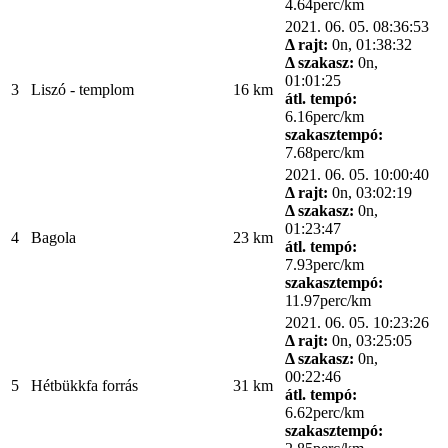
4.64perc/km
2021. 06. 05. 08:36:53
Δ rajt:
0n, 01:38:32
Δ szakasz:
0n,
01:01:25
3
Liszó - templom
16 km
átl. tempó:
6.16perc/km
szakasztempó:
7.68perc/km
2021. 06. 05. 10:00:40
Δ rajt:
0n, 03:02:19
Δ szakasz:
0n,
01:23:47
4
Bagola
23 km
átl. tempó:
7.93perc/km
szakasztempó:
11.97perc/km
2021. 06. 05. 10:23:26
Δ rajt:
0n, 03:25:05
Δ szakasz:
0n,
00:22:46
5
Hétbükkfa forrás
31 km
átl. tempó:
6.62perc/km
szakasztempó: