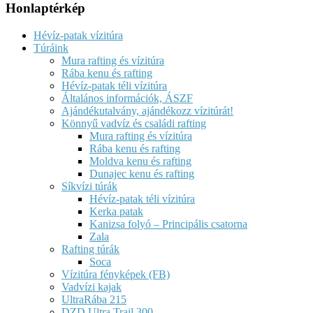
Honlaptérkép
Hévíz-patak vízitúra
Túráink
Mura rafting és vízitúra
Rába kenu és rafting
Hévíz-patak téli vízitúra
Általános információk, ÁSZF
Ajándékutalvány, ajándékozz vízitúrát!
Könnyű vadvíz és családi rafting
Mura rafting és vízitúra
Rába kenu és rafting
Moldva kenu és rafting
Dunajec kenu és rafting
Síkvízi túrák
Hévíz-patak téli vízitúra
Kerka patak
Kanizsa folyó – Principális csatorna
Zala
Rafting túrák
Soca
Vízitúra fényképek (FB)
Vadvízi kajak
UltraRába 215
DZD Ultra Trail 300