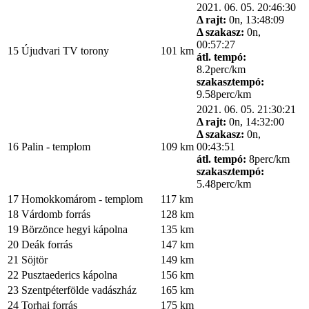
2021. 06. 05. 20:46:30
Δ rajt:
0n, 13:48:09
Δ szakasz:
0n,
00:57:27
15
Újudvari TV torony
101 km
átl. tempó:
8.2perc/km
szakasztempó:
9.58perc/km
2021. 06. 05. 21:30:21
Δ rajt:
0n, 14:32:00
Δ szakasz:
0n,
16
Palin - templom
109 km
00:43:51
átl. tempó:
8perc/km
szakasztempó:
5.48perc/km
17
Homokkomárom - templom
117 km
18
Várdomb forrás
128 km
19
Börzönce hegyi kápolna
135 km
20
Deák forrás
147 km
21
Söjtör
149 km
22
Pusztaederics kápolna
156 km
23
Szentpéterfölde vadászház
165 km
24
Torhai forrás
175 km