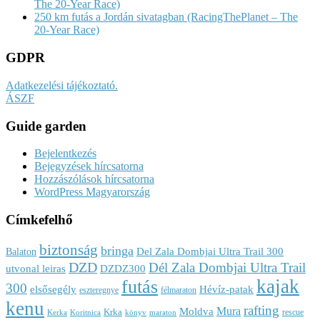
The 20-Year Race)
250 km futás a Jordán sivatagban (RacingThePlanet – The
20-Year Race)
GDPR
Adatkezelési tájékoztató.
ÁSZF
Guide garden
Bejelentkezés
Bejegyzések hírcsatorna
Hozzászólások hírcsatorna
WordPress Magyarország
Címkefelhő
biztonság
bringa
Del Zala Dombjai Ultra Trail 300
Balaton
DZD
Dél Zala Dombjai Ultra Trail
utvonal leiras
DZDZ300
kajak
futás
300
elsősegély
Hévíz-patak
eszteregnye
félmaraton
kenu
rafting
Mura
Moldva
Krka
rescue
Kerka
Koritnica
könyv
maraton