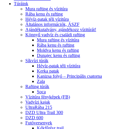
Túráink
Mura rafting és vízitúra
Rába kenu és rafting
Hévíz-patak téli vízitúra
Általános információk, ÁSZF
Ajándékutalvány, ajándékozz vízitúrát!
Könnyű vadvíz és családi rafting
Mura rafting és vízitúra
Rába kenu és rafting
Moldva kenu és rafting
Dunajec kenu és rafting
Síkvízi túrák
Hévíz-patak téli vízitúra
Kerka patak
Kanizsa folyó – Principális csatorna
Zala
Rafting túrák
Soca
Vízitúra fényképek (FB)
Vadvízi kajak
UltraRába 215
DZD Ultra Trail 300
DZD 600
Futóversenyek
Kékfűrész trail