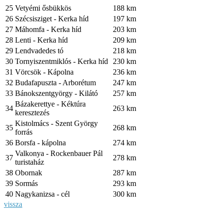
25
Vetyémi ősbükkös
188 km
26
Szécsisziget - Kerka híd
197 km
27
Máhomfa - Kerka híd
203 km
28
Lenti - Kerka híd
209 km
29
Lendvadedes tó
218 km
30
Tornyiszentmiklós - Kerka híd
230 km
31
Vörcsök - Kápolna
236 km
32
Budafapuszta - Arborétum
247 km
33
Bánokszentgyörgy - Kilátó
257 km
Bázakerettye - Kéktúra
34
263 km
keresztezés
Kistolmács - Szent György
35
268 km
forrás
36
Borsfa - kápolna
274 km
Valkonya - Rockenbauer Pál
37
278 km
turistaház
38
Obornak
287 km
39
Sormás
293 km
40
Nagykanizsa - cél
300 km
vissza