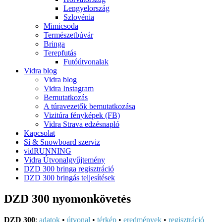
Lengyelország
Szlovénia
Mimicsoda
Természetbúvár
Bringa
Terepfutás
Futóútvonalak
Vidra blog
Vidra blog
Vidra Instagram
Bemutatkozás
A túravezetők bemutatkozása
Vizitúra fényképek (FB)
Vidra Strava edzésnapló
Kapcsolat
Sí & Snowboard szerviz
vidRUNNING
Vidra Útvonalgyűjtemény
DZD 300 bringa regisztráció
DZD 300 bringás teljesítések
DZD 300 nyomonkövetés
DZD 300
:
adatok
•
útvonal
•
térkép
•
eredmények
•
regisztráció