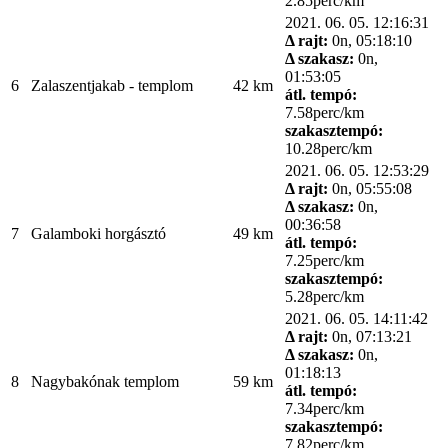
2.85perc/km
2021. 06. 05. 12:16:31
Δ rajt:
0n, 05:18:10
Δ szakasz:
0n,
01:53:05
6
Zalaszentjakab - templom
42 km
átl. tempó:
7.58perc/km
szakasztempó:
10.28perc/km
2021. 06. 05. 12:53:29
Δ rajt:
0n, 05:55:08
Δ szakasz:
0n,
00:36:58
7
Galamboki horgásztó
49 km
átl. tempó:
7.25perc/km
szakasztempó:
5.28perc/km
2021. 06. 05. 14:11:42
Δ rajt:
0n, 07:13:21
Δ szakasz:
0n,
01:18:13
8
Nagybakónak templom
59 km
átl. tempó:
7.34perc/km
szakasztempó:
7.82perc/km