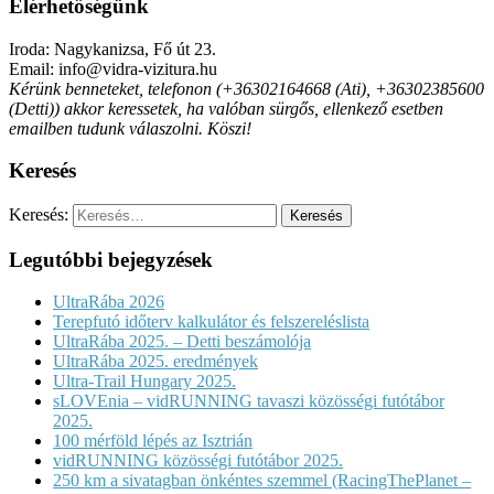
Elérhetőségünk
Iroda: Nagykanizsa, Fő út 23.
Email: info@vidra-vizitura.hu
Kérünk benneteket, telefonon (+36302164668 (Ati), +36302385600
(Detti)) akkor keressetek, ha valóban sürgős, ellenkező esetben
emailben tudunk válaszolni. Köszi!
Keresés
Keresés:
Legutóbbi bejegyzések
UltraRába 2026
Terepfutó időterv kalkulátor és felszereléslista
UltraRába 2025. – Detti beszámolója
UltraRába 2025. eredmények
Ultra-Trail Hungary 2025.
sLOVEnia – vidRUNNING tavaszi közösségi futótábor
2025.
100 mérföld lépés az Isztrián
vidRUNNING közösségi futótábor 2025.
250 km a sivatagban önkéntes szemmel (RacingThePlanet –