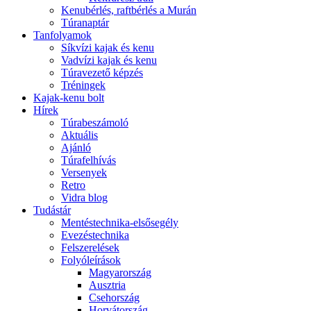
Kenubérlés, raftbérlés a Murán
Túranaptár
Tanfolyamok
Síkvízi kajak és kenu
Vadvízi kajak és kenu
Túravezető képzés
Tréningek
Kajak-kenu bolt
Hírek
Túrabeszámoló
Aktuális
Ajánló
Túrafelhívás
Versenyek
Retro
Vidra blog
Tudástár
Mentéstechnika-elsősegély
Evezéstechnika
Felszerelések
Folyóleírások
Magyarország
Ausztria
Csehország
Horvátország