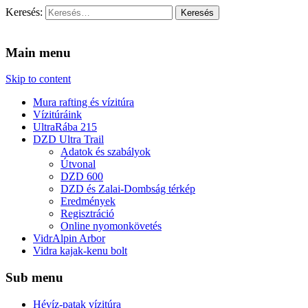
Keresés:
Vidra Vízitúra
… vízitúra szervezés, vadvíz, kajakoktatás, kajak-kenu bolt,
vidraságok…
Main menu
Skip to content
Mura rafting és vízitúra
Vízitúráink
UltraRába 215
DZD Ultra Trail
Adatok és szabályok
Útvonal
DZD 600
DZD és Zalai-Dombság térkép
Eredmények
Regisztráció
Online nyomonkövetés
VidrAlpin Arbor
Vidra kajak-kenu bolt
Sub menu
Hévíz-patak vízitúra