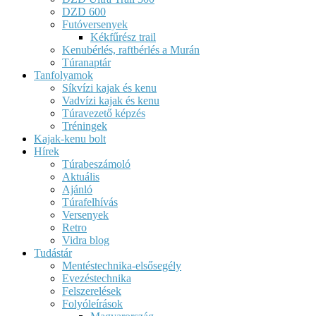
DZD 600
Futóversenyek
Kékfűrész trail
Kenubérlés, raftbérlés a Murán
Túranaptár
Tanfolyamok
Síkvízi kajak és kenu
Vadvízi kajak és kenu
Túravezető képzés
Tréningek
Kajak-kenu bolt
Hírek
Túrabeszámoló
Aktuális
Ajánló
Túrafelhívás
Versenyek
Retro
Vidra blog
Tudástár
Mentéstechnika-elsősegély
Evezéstechnika
Felszerelések
Folyóleírások