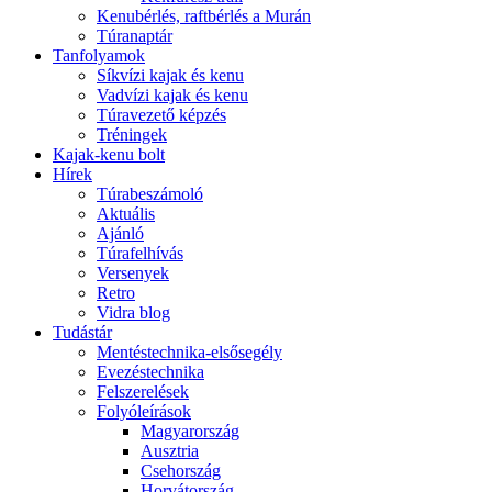
Kenubérlés, raftbérlés a Murán
Túranaptár
Tanfolyamok
Síkvízi kajak és kenu
Vadvízi kajak és kenu
Túravezető képzés
Tréningek
Kajak-kenu bolt
Hírek
Túrabeszámoló
Aktuális
Ajánló
Túrafelhívás
Versenyek
Retro
Vidra blog
Tudástár
Mentéstechnika-elsősegély
Evezéstechnika
Felszerelések
Folyóleírások
Magyarország
Ausztria
Csehország
Horvátország