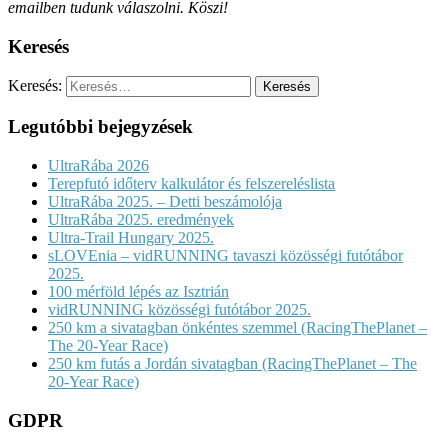
emailben tudunk válaszolni. Köszi!
Keresés
Keresés:
Legutóbbi bejegyzések
UltraRába 2026
Terepfutó időterv kalkulátor és felszereléslista
UltraRába 2025. – Detti beszámolója
UltraRába 2025. eredmények
Ultra-Trail Hungary 2025.
sLOVEnia – vidRUNNING tavaszi közösségi futótábor
2025.
100 mérföld lépés az Isztrián
vidRUNNING közösségi futótábor 2025.
250 km a sivatagban önkéntes szemmel (RacingThePlanet –
The 20-Year Race)
250 km futás a Jordán sivatagban (RacingThePlanet – The
20-Year Race)
GDPR