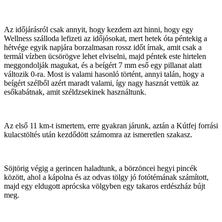
Az időjárásról csak annyit, hogy kezdem azt hinni, hogy egy
Wellness szálloda lefizeti az időjósokat, mert hetek óta péntekig a
hétvége egyik napjára borzalmasan rossz időt írnak, amit csak a
termál vízben ücsörögve lehet elviselni, majd péntek este hirtelen
meggondolják magukat, és a beígért 7 mm eső egy pillanat alatt
változik 0-ra. Most is valami hasonló történt, annyi talán, hogy a
beígért szélből azért maradt valami, így nagy hasznát vettük az
esőkabátnak, amit széldzsekinek használtunk.
Az első 11 km-t ismertem, erre gyakran járunk, aztán a Kútfej forrási
kulacstöltés után kezdődött számomra az ismeretlen szakasz.
Söjtörig végig a gerincen haladtunk, a börzöncei hegyi pincék
között, ahol a kápolna és az odvas tölgy jó fotótémának számított,
majd egy eldugott aprócska völgyben egy takaros erdészház bújt
meg.