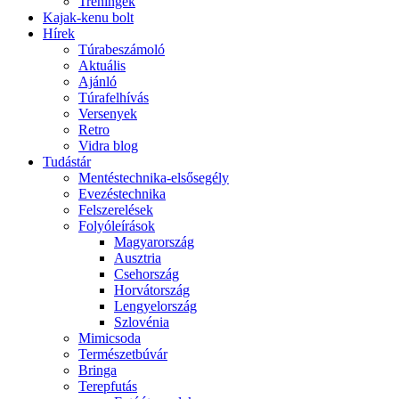
Tréningek
Kajak-kenu bolt
Hírek
Túrabeszámoló
Aktuális
Ajánló
Túrafelhívás
Versenyek
Retro
Vidra blog
Tudástár
Mentéstechnika-elsősegély
Evezéstechnika
Felszerelések
Folyóleírások
Magyarország
Ausztria
Csehország
Horvátország
Lengyelország
Szlovénia
Mimicsoda
Természetbúvár
Bringa
Terepfutás