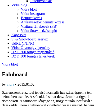
Futóútvonalak
Vidra blog
Vidra blog
Vidra Instagram
Bemutatkozás
A túravezetők bemutatkozása
Vizitúra fényképek (FB)
Vidra Strava edzésnapló
Kapcsolat
Sí & Snowboard szerviz
vidRUNNING
Vidra Útvonalgyűjtemény
DZD 300 bringa regisztráció
DZD 300 bringás teljesítések
Vidra blog
Faluboard
by
vidra
•
2015.01.02
Szerencsénkre az idei tél első normális havazása éppen a téli
szünetben esett le. A srácokkal sokat deszkáztunk a rigyáci
dombokon. A faluboard lényege az, hogy miután lecsúsztál a
deszkáddal, nem a felvonóval cipelteted vissza magad, hanem