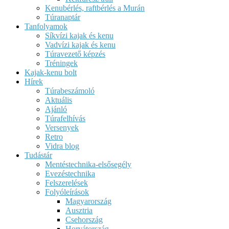
Kenubérlés, raftbérlés a Murán
Túranaptár
Tanfolyamok
Síkvízi kajak és kenu
Vadvízi kajak és kenu
Túravezető képzés
Tréningek
Kajak-kenu bolt
Hírek
Túrabeszámoló
Aktuális
Ajánló
Túrafelhívás
Versenyek
Retro
Vidra blog
Tudástár
Mentéstechnika-elsősegély
Evezéstechnika
Felszerelések
Folyóleírások
Magyarország
Ausztria
Csehország
Horvátország