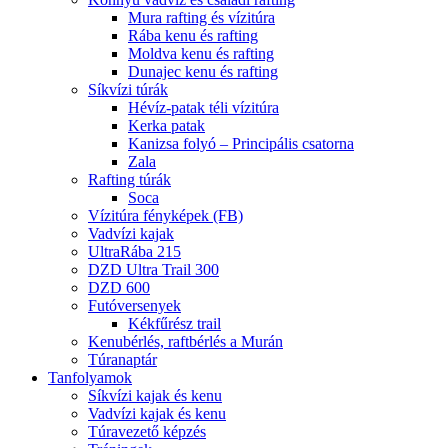
Mura rafting és vízitúra
Rába kenu és rafting
Moldva kenu és rafting
Dunajec kenu és rafting
Síkvízi túrák
Hévíz-patak téli vízitúra
Kerka patak
Kanizsa folyó – Principális csatorna
Zala
Rafting túrák
Soca
Vízitúra fényképek (FB)
Vadvízi kajak
UltraRába 215
DZD Ultra Trail 300
DZD 600
Futóversenyek
Kékfűrész trail
Kenubérlés, raftbérlés a Murán
Túranaptár
Tanfolyamok
Síkvízi kajak és kenu
Vadvízi kajak és kenu
Túravezető képzés