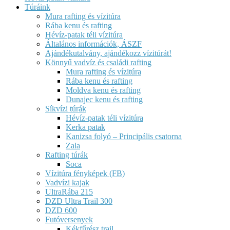
Túráink
Mura rafting és vízitúra
Rába kenu és rafting
Hévíz-patak téli vízitúra
Általános információk, ÁSZF
Ajándékutalvány, ajándékozz vízitúrát!
Könnyű vadvíz és családi rafting
Mura rafting és vízitúra
Rába kenu és rafting
Moldva kenu és rafting
Dunajec kenu és rafting
Síkvízi túrák
Hévíz-patak téli vízitúra
Kerka patak
Kanizsa folyó – Principális csatorna
Zala
Rafting túrák
Soca
Vízitúra fényképek (FB)
Vadvízi kajak
UltraRába 215
DZD Ultra Trail 300
DZD 600
Futóversenyek
Kékfűrész trail