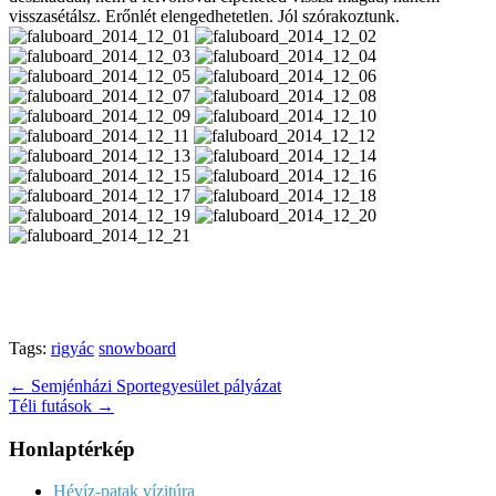
visszasétálsz. Erőnlét elengedhetetlen. Jól szórakoztunk.
Tags:
rigyác
snowboard
Post
← Semjénházi Sportegyesület pályázat
Téli futások →
navigation
Honlaptérkép
Hévíz-patak vízitúra