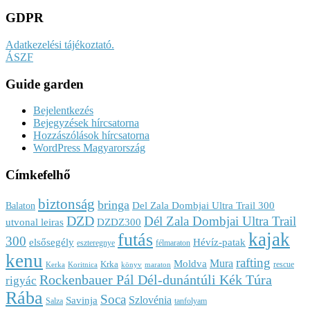
GDPR
Adatkezelési tájékoztató.
ÁSZF
Guide garden
Bejelentkezés
Bejegyzések hírcsatorna
Hozzászólások hírcsatorna
WordPress Magyarország
Címkefelhő
biztonság
bringa
Del Zala Dombjai Ultra Trail 300
Balaton
DZD
Dél Zala Dombjai Ultra Trail
utvonal leiras
DZDZ300
kajak
futás
300
elsősegély
Hévíz-patak
eszteregnye
félmaraton
kenu
rafting
Mura
Moldva
Krka
rescue
Kerka
Koritnica
könyv
maraton
Rockenbauer Pál Dél-dunántúli Kék Túra
rigyác
Rába
Soca
Szlovénia
Savinja
Salza
tanfolyam