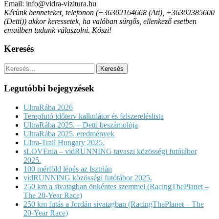
Email: info@vidra-vizitura.hu
Kérünk benneteket, telefonon (+36302164668 (Ati), +36302385600
(Detti)) akkor keressetek, ha valóban sürgős, ellenkező esetben
emailben tudunk válaszolni. Köszi!
Keresés
Keresés:
Legutóbbi bejegyzések
UltraRába 2026
Terepfutó időterv kalkulátor és felszereléslista
UltraRába 2025. – Detti beszámolója
UltraRába 2025. eredmények
Ultra-Trail Hungary 2025.
sLOVEnia – vidRUNNING tavaszi közösségi futótábor
2025.
100 mérföld lépés az Isztrián
vidRUNNING közösségi futótábor 2025.
250 km a sivatagban önkéntes szemmel (RacingThePlanet –
The 20-Year Race)
250 km futás a Jordán sivatagban (RacingThePlanet – The
20-Year Race)