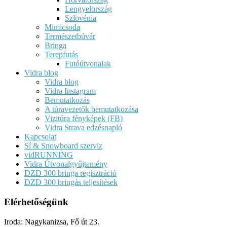
Lengyelország
Szlovénia
Mimicsoda
Természetbúvár
Bringa
Terepfutás
Futóútvonalak
Vidra blog
Vidra blog
Vidra Instagram
Bemutatkozás
A túravezetők bemutatkozása
Vizitúra fényképek (FB)
Vidra Strava edzésnapló
Kapcsolat
Sí & Snowboard szerviz
vidRUNNING
Vidra Útvonalgyűjtemény
DZD 300 bringa regisztráció
DZD 300 bringás teljesítések
Elérhetőségünk
Iroda: Nagykanizsa, Fő út 23.