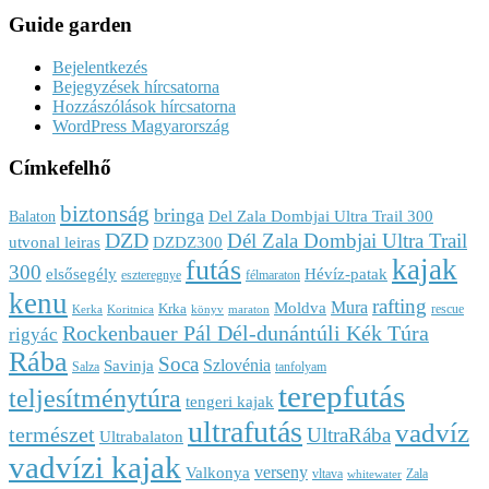
Guide garden
Bejelentkezés
Bejegyzések hírcsatorna
Hozzászólások hírcsatorna
WordPress Magyarország
Címkefelhő
biztonság
bringa
Del Zala Dombjai Ultra Trail 300
Balaton
DZD
Dél Zala Dombjai Ultra Trail
utvonal leiras
DZDZ300
kajak
futás
300
elsősegély
Hévíz-patak
eszteregnye
félmaraton
kenu
rafting
Mura
Moldva
Krka
rescue
Kerka
Koritnica
könyv
maraton
Rockenbauer Pál Dél-dunántúli Kék Túra
rigyác
Rába
Soca
Szlovénia
Savinja
Salza
tanfolyam
terepfutás
teljesítménytúra
tengeri kajak
ultrafutás
vadvíz
természet
UltraRába
Ultrabalaton
vadvízi kajak
verseny
Valkonya
vltava
Zala
whitewater