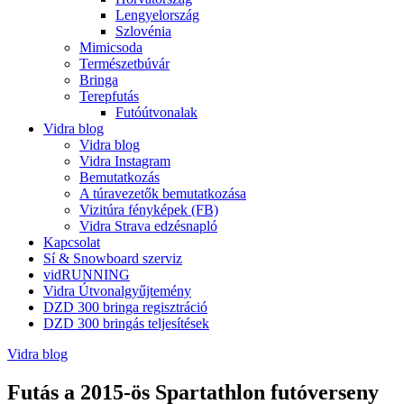
Lengyelország
Szlovénia
Mimicsoda
Természetbúvár
Bringa
Terepfutás
Futóútvonalak
Vidra blog
Vidra blog
Vidra Instagram
Bemutatkozás
A túravezetők bemutatkozása
Vizitúra fényképek (FB)
Vidra Strava edzésnapló
Kapcsolat
Sí & Snowboard szerviz
vidRUNNING
Vidra Útvonalgyűjtemény
DZD 300 bringa regisztráció
DZD 300 bringás teljesítések
Vidra blog
Futás a 2015-ös Spartathlon futóverseny