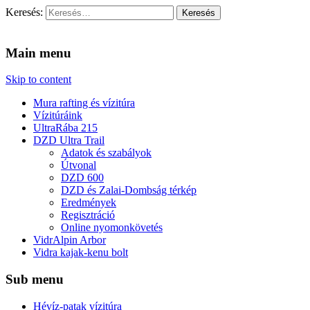
Keresés:
Vidra Vízitúra
… vízitúra szervezés, vadvíz, kajakoktatás, kajak-kenu bolt,
vidraságok…
Main menu
Skip to content
Mura rafting és vízitúra
Vízitúráink
UltraRába 215
DZD Ultra Trail
Adatok és szabályok
Útvonal
DZD 600
DZD és Zalai-Dombság térkép
Eredmények
Regisztráció
Online nyomonkövetés
VidrAlpin Arbor
Vidra kajak-kenu bolt
Sub menu
Hévíz-patak vízitúra