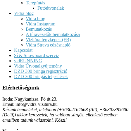
Terepfutás
Futóútvonalak
Vidra blog
Vidra blog
Vidra Instagram
Bemutatkozás
A túravezetők bemutatkozása
Vizitúra fényképek (FB)
Vidra Strava edzésnapló
Kapcsolat
Sí & Snowboard szerviz
vidRUNNING
Vidra Útvonalgyűjtemény
DZD 300 bringa regisztráció
DZD 300 bringás teljesítések
Elérhetőségünk
Iroda: Nagykanizsa, Fő út 23.
Email: info@vidra-vizitura.hu
Kérünk benneteket, telefonon (+36302164668 (Ati), +36302385600
(Detti)) akkor keressetek, ha valóban sürgős, ellenkező esetben
emailben tudunk válaszolni. Köszi!