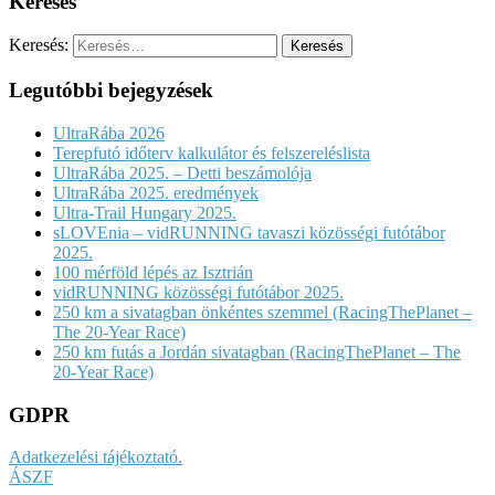
Keresés
Keresés:
Legutóbbi bejegyzések
UltraRába 2026
Terepfutó időterv kalkulátor és felszereléslista
UltraRába 2025. – Detti beszámolója
UltraRába 2025. eredmények
Ultra-Trail Hungary 2025.
sLOVEnia – vidRUNNING tavaszi közösségi futótábor
2025.
100 mérföld lépés az Isztrián
vidRUNNING közösségi futótábor 2025.
250 km a sivatagban önkéntes szemmel (RacingThePlanet –
The 20-Year Race)
250 km futás a Jordán sivatagban (RacingThePlanet – The
20-Year Race)
GDPR
Adatkezelési tájékoztató.
ÁSZF