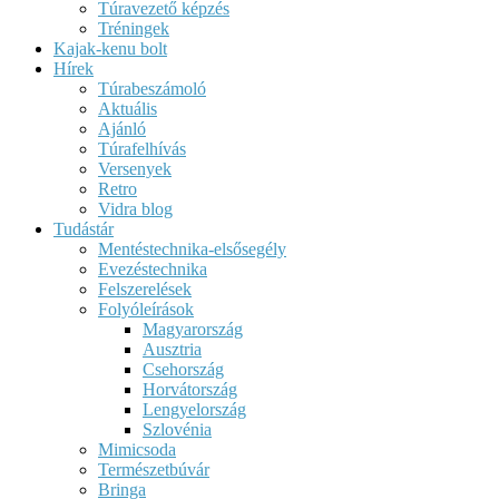
Túravezető képzés
Tréningek
Kajak-kenu bolt
Hírek
Túrabeszámoló
Aktuális
Ajánló
Túrafelhívás
Versenyek
Retro
Vidra blog
Tudástár
Mentéstechnika-elsősegély
Evezéstechnika
Felszerelések
Folyóleírások
Magyarország
Ausztria
Csehország
Horvátország
Lengyelország
Szlovénia
Mimicsoda
Természetbúvár
Bringa