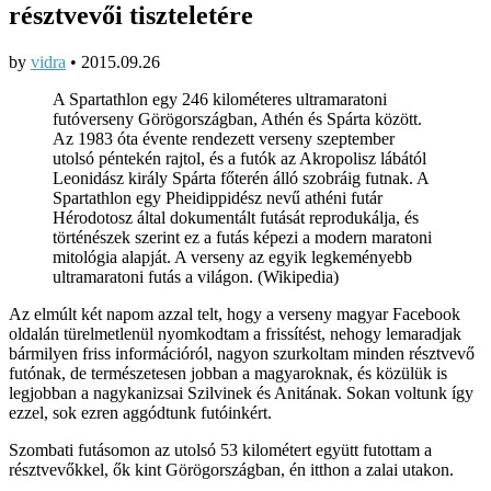
résztvevői tiszteletére
by
vidra
•
2015.09.26
A Spartathlon egy 246 kilométeres ultramaratoni
futóverseny Görögországban, Athén és Spárta között.
Az 1983 óta évente rendezett verseny szeptember
utolsó péntekén rajtol, és a futók az Akropolisz lábától
Leonidász király Spárta főterén álló szobráig futnak. A
Spartathlon egy Pheidippidész nevű athéni futár
Hérodotosz által dokumentált futását reprodukálja, és
történészek szerint ez a futás képezi a modern maratoni
mitológia alapját. A verseny az egyik legkeményebb
ultramaratoni futás a világon. (Wikipedia)
Az elmúlt két napom azzal telt, hogy a verseny magyar Facebook
oldalán türelmetlenül nyomkodtam a frissítést, nehogy lemaradjak
bármilyen friss információról, nagyon szurkoltam minden résztvevő
futónak, de természetesen jobban a magyaroknak, és közülük is
legjobban a nagykanizsai Szilvinek és Anitának. Sokan voltunk így
ezzel, sok ezren aggódtunk futóinkért.
Szombati futásomon az utolsó 53 kilométert együtt futottam a
résztvevőkkel, ők kint Görögországban, én itthon a zalai utakon.