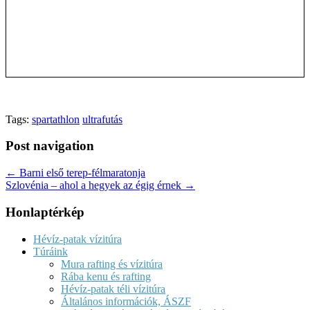
Tags:
spartathlon
ultrafutás
Post navigation
← Barni első terep-félmaratonja
Szlovénia – ahol a hegyek az égig érnek →
Honlaptérkép
Hévíz-patak vízitúra
Túráink
Mura rafting és vízitúra
Rába kenu és rafting
Hévíz-patak téli vízitúra
Általános információk, ÁSZF