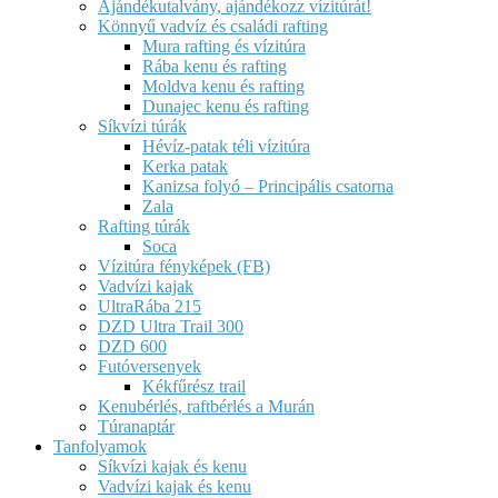
Ajándékutalvány, ajándékozz vízitúrát!
Könnyű vadvíz és családi rafting
Mura rafting és vízitúra
Rába kenu és rafting
Moldva kenu és rafting
Dunajec kenu és rafting
Síkvízi túrák
Hévíz-patak téli vízitúra
Kerka patak
Kanizsa folyó – Principális csatorna
Zala
Rafting túrák
Soca
Vízitúra fényképek (FB)
Vadvízi kajak
UltraRába 215
DZD Ultra Trail 300
DZD 600
Futóversenyek
Kékfűrész trail
Kenubérlés, raftbérlés a Murán
Túranaptár
Tanfolyamok
Síkvízi kajak és kenu
Vadvízi kajak és kenu