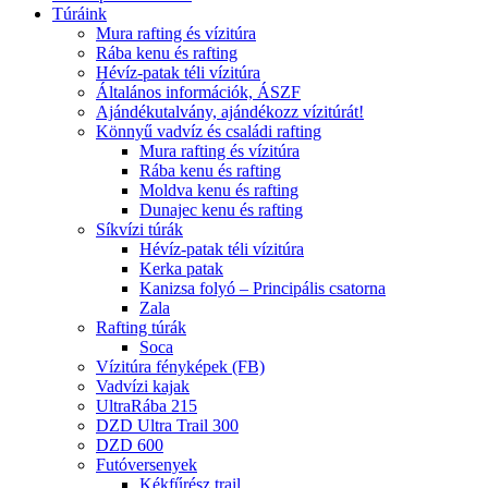
Túráink
Mura rafting és vízitúra
Rába kenu és rafting
Hévíz-patak téli vízitúra
Általános információk, ÁSZF
Ajándékutalvány, ajándékozz vízitúrát!
Könnyű vadvíz és családi rafting
Mura rafting és vízitúra
Rába kenu és rafting
Moldva kenu és rafting
Dunajec kenu és rafting
Síkvízi túrák
Hévíz-patak téli vízitúra
Kerka patak
Kanizsa folyó – Principális csatorna
Zala
Rafting túrák
Soca
Vízitúra fényképek (FB)
Vadvízi kajak
UltraRába 215
DZD Ultra Trail 300
DZD 600
Futóversenyek
Kékfűrész trail