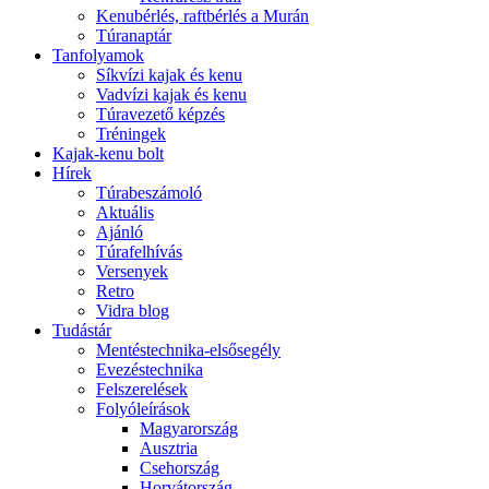
Kenubérlés, raftbérlés a Murán
Túranaptár
Tanfolyamok
Síkvízi kajak és kenu
Vadvízi kajak és kenu
Túravezető képzés
Tréningek
Kajak-kenu bolt
Hírek
Túrabeszámoló
Aktuális
Ajánló
Túrafelhívás
Versenyek
Retro
Vidra blog
Tudástár
Mentéstechnika-elsősegély
Evezéstechnika
Felszerelések
Folyóleírások
Magyarország
Ausztria
Csehország
Horvátország