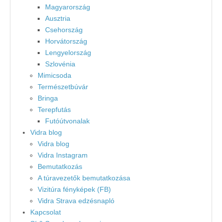
Magyarország
Ausztria
Csehország
Horvátország
Lengyelország
Szlovénia
Mimicsoda
Természetbúvár
Bringa
Terepfutás
Futóútvonalak
Vidra blog
Vidra blog
Vidra Instagram
Bemutatkozás
A túravezetők bemutatkozása
Vizitúra fényképek (FB)
Vidra Strava edzésnapló
Kapcsolat