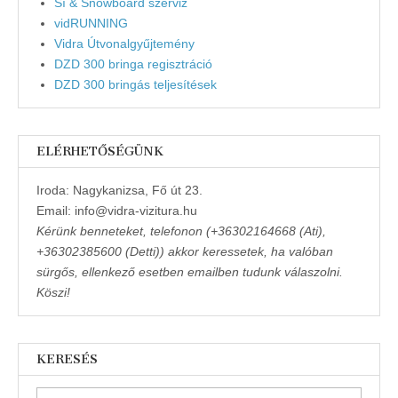
Sí & Snowboard szerviz
vidRUNNING
Vidra Útvonalgyűjtemény
DZD 300 bringa regisztráció
DZD 300 bringás teljesítések
ELÉRHETŐSÉGÜNK
Iroda: Nagykanizsa, Fő út 23.
Email: info@vidra-vizitura.hu
Kérünk benneteket, telefonon (+36302164668 (Ati),
+36302385600 (Detti)) akkor keressetek, ha valóban
sürgős, ellenkező esetben emailben tudunk válaszolni.
Köszi!
KERESÉS
Keresés: