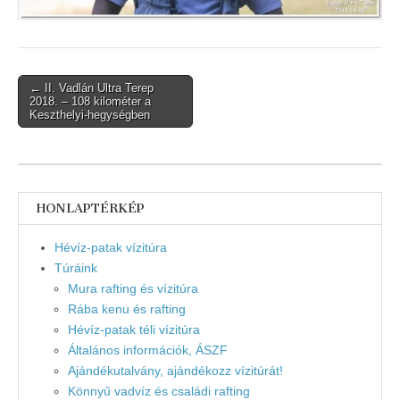
Post
← II. Vadlán Ultra Terep
2018. – 108 kilométer a
navigation
Keszthelyi-hegységben
HONLAPTÉRKÉP
Hévíz-patak vízitúra
Túráink
Mura rafting és vízitúra
Rába kenu és rafting
Hévíz-patak téli vízitúra
Általános információk, ÁSZF
Ajándékutalvány, ajándékozz vízitúrát!
Könnyű vadvíz és családi rafting