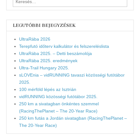
LEGUTÓBBI BEJEGYZÉSEK
UltraRába 2026
Terepfutó időterv kalkulátor és felszereléslista
UltraRába 2025. – Detti beszámolója
UltraRába 2025. eredmények
Ultra-Trail Hungary 2025.
sLOVEnia – vidRUNNING tavaszi közösségi futótábor
2025.
100 mérföld lépés az Isztrián
vidRUNNING közösségi futótábor 2025.
250 km a sivatagban önkéntes szemmel
(RacingThePlanet – The 20-Year Race)
250 km futás a Jordán sivatagban (RacingThePlanet –
The 20-Year Race)