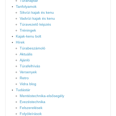
Túranaptár
Tanfolyamok
Síkvízi kajak és kenu
Vadvízi kajak és kenu
Túravezető képzés
Tréningek
Kajak-kenu bolt
Hírek
Túrabeszámoló
Aktuális
Ajánló
Túrafelhívás
Versenyek
Retro
Vidra blog
Tudástár
Mentéstechnika-elsősegély
Evezéstechnika
Felszerelések
Folyóleírások