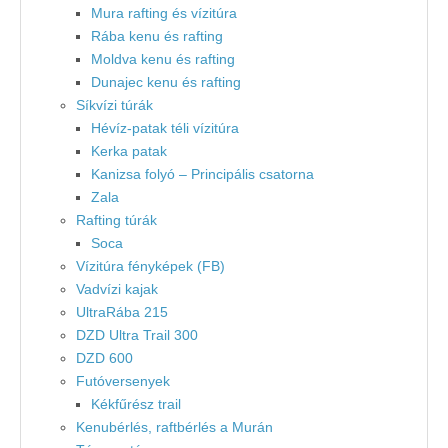
Mura rafting és vízitúra
Rába kenu és rafting
Moldva kenu és rafting
Dunajec kenu és rafting
Síkvízi túrák
Hévíz-patak téli vízitúra
Kerka patak
Kanizsa folyó – Principális csatorna
Zala
Rafting túrák
Soca
Vízitúra fényképek (FB)
Vadvízi kajak
UltraRába 215
DZD Ultra Trail 300
DZD 600
Futóversenyek
Kékfűrész trail
Kenubérlés, raftbérlés a Murán