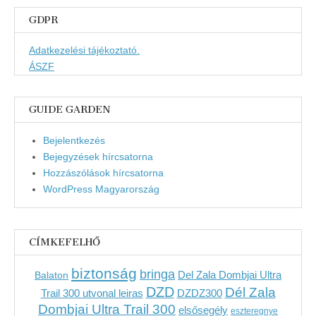
GDPR
Adatkezelési tájékoztató.
ÁSZF
GUIDE GARDEN
Bejelentkezés
Bejegyzések hírcsatorna
Hozzászólások hírcsatorna
WordPress Magyarország
CÍMKEFELHŐ
biztonság
bringa
Del Zala Dombjai Ultra
Balaton
DZD
Dél Zala
Trail 300 utvonal leiras
DZDZ300
Dombjai Ultra Trail 300
elsősegély
eszteregnye