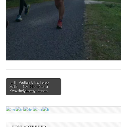
Post
← II. Vadlán Ultra Terep
2018. – 108 kilométer a
navigation
Keszthelyi-hegységben