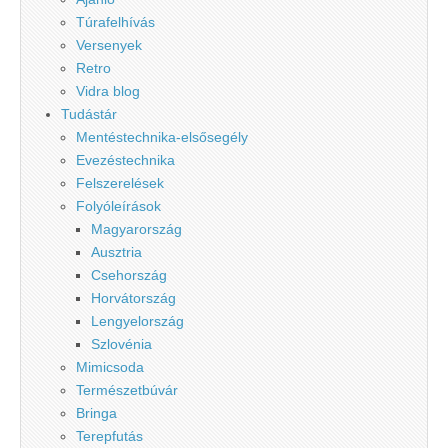
Túrafelhívás
Versenyek
Retro
Vidra blog
Tudástár
Mentéstechnika-elsősegély
Evezéstechnika
Felszerelések
Folyóleírások
Magyarország
Ausztria
Csehország
Horvátország
Lengyelország
Szlovénia
Mimicsoda
Természetbúvár
Bringa
Terepfutás