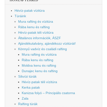
HONLAPTÉRKÉP
Hévíz-patak vízitúra
Túráink
Mura rafting és vízitúra
Rába kenu és rafting
Hévíz-patak téli vízitúra
Általános információk, ÁSZF
Ajándékutalvány, ajándékozz vízitúrát!
Könnyű vadvíz és családi rafting
Mura rafting és vízitúra
Rába kenu és rafting
Moldva kenu és rafting
Dunajec kenu és rafting
Síkvízi túrák
Hévíz-patak téli vízitúra
Kerka patak
Kanizsa folyó – Principális csatorna
Zala
Rafting túrák