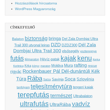
Hozzászólások hírcsatorna
WordPress Magyarország
CÍMKEFELHŐ
biztonság
bringa
Del Zala Dombjai Ultra
Balaton
DZD
Dél Zala
Trail 300 utvonal leiras
DZDZ300
Dombjai Ultra Trail 300
elsősegély
eszteregnye
kenu
futás
kajak
Hévíz-patak
félmaraton
Kerka
rafting
Mura
Moldva
Krka
Koritnica
könyv
maraton
rescue
Rockenbauer Pál Dél-dunántúli Kék
rigyác
Rába
Túra
Soca
Szlovénia
Savinja
Salza
teljesítménytúra
tengeri kajak
tanfolyam
terepfutás
természet
Ultrabalaton
ultrafutás
vadvíz
UltraRába