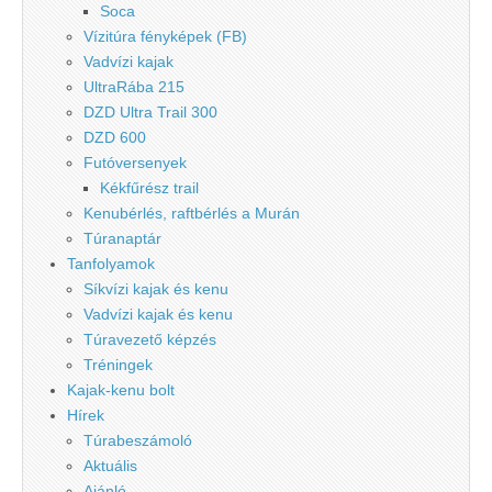
Soca
Vízitúra fényképek (FB)
Vadvízi kajak
UltraRába 215
DZD Ultra Trail 300
DZD 600
Futóversenyek
Kékfűrész trail
Kenubérlés, raftbérlés a Murán
Túranaptár
Tanfolyamok
Síkvízi kajak és kenu
Vadvízi kajak és kenu
Túravezető képzés
Tréningek
Kajak-kenu bolt
Hírek
Túrabeszámoló
Aktuális
Ajánló