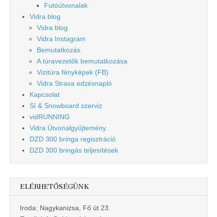
Futóútvonalak
Vidra blog
Vidra blog
Vidra Instagram
Bemutatkozás
A túravezetők bemutatkozása
Vizitúra fényképek (FB)
Vidra Strava edzésnapló
Kapcsolat
Sí & Snowboard szerviz
vidRUNNING
Vidra Útvonalgyűjtemény
DZD 300 bringa regisztráció
DZD 300 bringás teljesítések
ELÉRHETŐSÉGÜNK
Iroda: Nagykanizsa, Fő út 23.