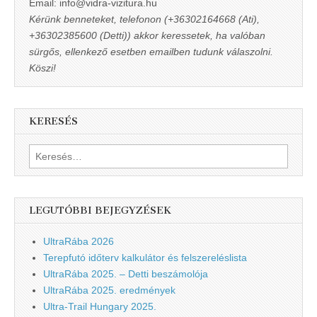
Email: info@vidra-vizitura.hu
Kérünk benneteket, telefonon (+36302164668 (Ati),
+36302385600 (Detti)) akkor keressetek, ha valóban
sürgős, ellenkező esetben emailben tudunk válaszolni.
Köszi!
KERESÉS
Keresés:
LEGUTÓBBI BEJEGYZÉSEK
UltraRába 2026
Terepfutó időterv kalkulátor és felszereléslista
UltraRába 2025. – Detti beszámolója
UltraRába 2025. eredmények
Ultra-Trail Hungary 2025.