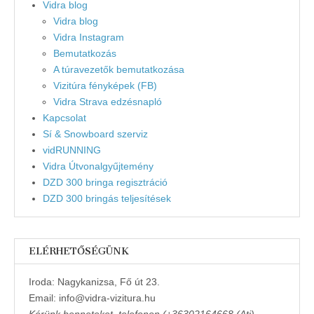
Vidra blog
Vidra blog
Vidra Instagram
Bemutatkozás
A túravezetők bemutatkozása
Vizitúra fényképek (FB)
Vidra Strava edzésnapló
Kapcsolat
Sí & Snowboard szerviz
vidRUNNING
Vidra Útvonalgyűjtemény
DZD 300 bringa regisztráció
DZD 300 bringás teljesítések
ELÉRHETŐSÉGÜNK
Iroda: Nagykanizsa, Fő út 23.
Email: info@vidra-vizitura.hu
Kérünk benneteket, telefonon (+36302164668 (Ati),