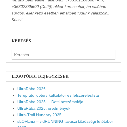
+36302385600 (Detti)) akkor keressetek, ha valóban
sürgős, ellenkező esetben emailben tudunk válaszolni.
Köszi!
KERESÉS
Keresés:
LEGUTÓBBI BEJEGYZÉSEK
UltraRába 2026
Terepfutó időterv kalkulátor és felszereléslista
UltraRába 2025. – Detti beszámolója
UltraRába 2025. eredmények
Ultra-Trail Hungary 2025.
sLOVEnia – vidRUNNING tavaszi közösségi futótábor