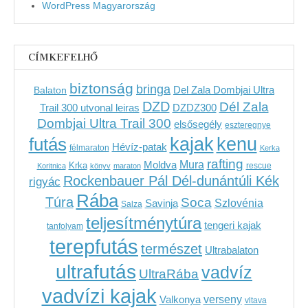
WordPress Magyarország
CÍMKEFELHŐ
biztonság
bringa
Del Zala Dombjai Ultra
Balaton
DZD
Dél Zala
Trail 300 utvonal leiras
DZDZ300
Dombjai Ultra Trail 300
elsősegély
eszteregnye
kenu
futás
kajak
Hévíz-patak
félmaraton
Kerka
rafting
Mura
Moldva
Krka
Koritnica
könyv
maraton
rescue
Rockenbauer Pál Dél-dunántúli Kék
rigyác
Rába
Túra
Soca
Szlovénia
Savinja
Salza
teljesítménytúra
tengeri kajak
tanfolyam
terepfutás
természet
Ultrabalaton
ultrafutás
vadvíz
UltraRába
vadvízi kajak
verseny
Valkonya
vltava