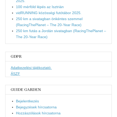
2025.
100 mérföld lépés az Isztrián
vidRUNNING közösségi futótábor 2025.
250 km a sivatagban önkéntes szemmel
(RacingThePlanet – The 20-Year Race)
250 km futás a Jordán sivatagban (RacingThePlanet –
The 20-Year Race)
GDPR
Adatkezelési tájékoztató.
ÁSZF
GUIDE GARDEN
Bejelentkezés
Bejegyzések hírcsatorna
Hozzászólások hírcsatorna