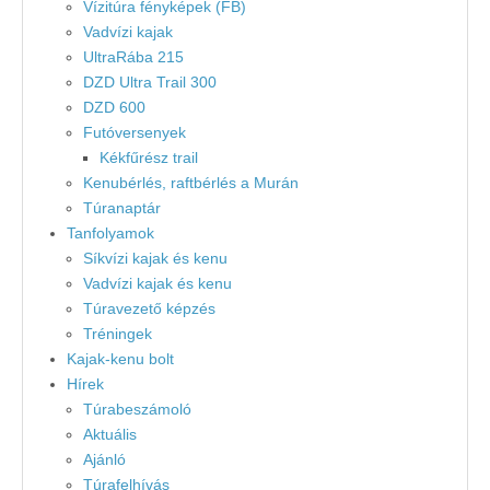
Vízitúra fényképek (FB)
Vadvízi kajak
UltraRába 215
DZD Ultra Trail 300
DZD 600
Futóversenyek
Kékfűrész trail
Kenubérlés, raftbérlés a Murán
Túranaptár
Tanfolyamok
Síkvízi kajak és kenu
Vadvízi kajak és kenu
Túravezető képzés
Tréningek
Kajak-kenu bolt
Hírek
Túrabeszámoló
Aktuális
Ajánló
Túrafelhívás