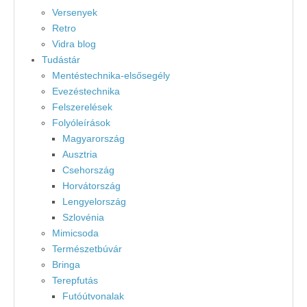
Versenyek
Retro
Vidra blog
Tudástár
Mentéstechnika-elsősegély
Evezéstechnika
Felszerelések
Folyóleírások
Magyarország
Ausztria
Csehország
Horvátország
Lengyelország
Szlovénia
Mimicsoda
Természetbúvár
Bringa
Terepfutás
Futóútvonalak