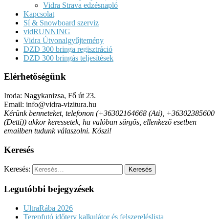
Vidra Strava edzésnapló
Kapcsolat
Sí & Snowboard szerviz
vidRUNNING
Vidra Útvonalgyűjtemény
DZD 300 bringa regisztráció
DZD 300 bringás teljesítések
Elérhetőségünk
Iroda: Nagykanizsa, Fő út 23.
Email: info@vidra-vizitura.hu
Kérünk benneteket, telefonon (+36302164668 (Ati), +36302385600
(Detti)) akkor keressetek, ha valóban sürgős, ellenkező esetben
emailben tudunk válaszolni. Köszi!
Keresés
Keresés:
Legutóbbi bejegyzések
UltraRába 2026
Terepfutó időterv kalkulátor és felszereléslista