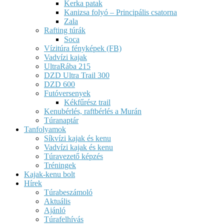
Kerka patak
Kanizsa folyó – Principális csatorna
Zala
Rafting túrák
Soca
Vízitúra fényképek (FB)
Vadvízi kajak
UltraRába 215
DZD Ultra Trail 300
DZD 600
Futóversenyek
Kékfűrész trail
Kenubérlés, raftbérlés a Murán
Túranaptár
Tanfolyamok
Síkvízi kajak és kenu
Vadvízi kajak és kenu
Túravezető képzés
Tréningek
Kajak-kenu bolt
Hírek
Túrabeszámoló
Aktuális
Ajánló
Túrafelhívás