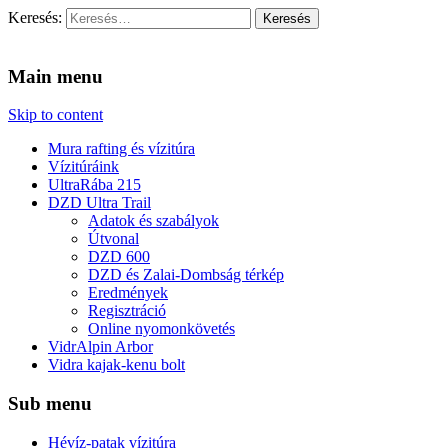
Keresés:
Vidra Vízitúra
… vízitúra szervezés, vadvíz, kajakoktatás, kajak-kenu bolt,
vidraságok…
Main menu
Skip to content
Mura rafting és vízitúra
Vízitúráink
UltraRába 215
DZD Ultra Trail
Adatok és szabályok
Útvonal
DZD 600
DZD és Zalai-Dombság térkép
Eredmények
Regisztráció
Online nyomonkövetés
VidrAlpin Arbor
Vidra kajak-kenu bolt
Sub menu
Hévíz-patak vízitúra