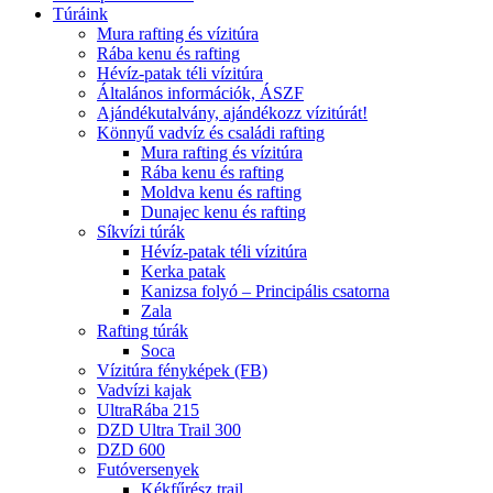
Túráink
Mura rafting és vízitúra
Rába kenu és rafting
Hévíz-patak téli vízitúra
Általános információk, ÁSZF
Ajándékutalvány, ajándékozz vízitúrát!
Könnyű vadvíz és családi rafting
Mura rafting és vízitúra
Rába kenu és rafting
Moldva kenu és rafting
Dunajec kenu és rafting
Síkvízi túrák
Hévíz-patak téli vízitúra
Kerka patak
Kanizsa folyó – Principális csatorna
Zala
Rafting túrák
Soca
Vízitúra fényképek (FB)
Vadvízi kajak
UltraRába 215
DZD Ultra Trail 300
DZD 600
Futóversenyek
Kékfűrész trail