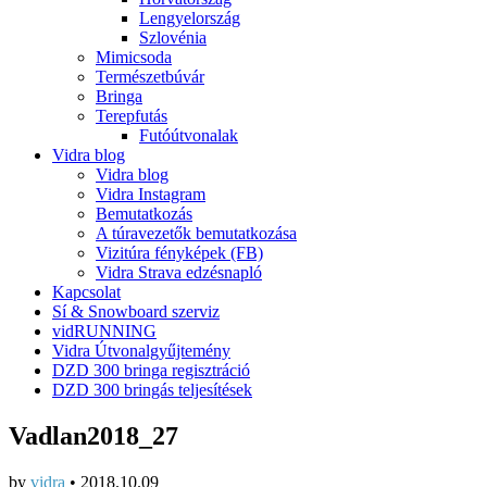
Lengyelország
Szlovénia
Mimicsoda
Természetbúvár
Bringa
Terepfutás
Futóútvonalak
Vidra blog
Vidra blog
Vidra Instagram
Bemutatkozás
A túravezetők bemutatkozása
Vizitúra fényképek (FB)
Vidra Strava edzésnapló
Kapcsolat
Sí & Snowboard szerviz
vidRUNNING
Vidra Útvonalgyűjtemény
DZD 300 bringa regisztráció
DZD 300 bringás teljesítések
Vadlan2018_27
by
vidra
•
2018.10.09