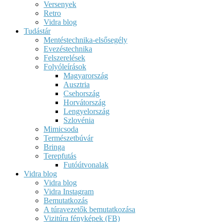
Versenyek
Retro
Vidra blog
Tudástár
Mentéstechnika-elsősegély
Evezéstechnika
Felszerelések
Folyóleírások
Magyarország
Ausztria
Csehország
Horvátország
Lengyelország
Szlovénia
Mimicsoda
Természetbúvár
Bringa
Terepfutás
Futóútvonalak
Vidra blog
Vidra blog
Vidra Instagram
Bemutatkozás
A túravezetők bemutatkozása
Vizitúra fényképek (FB)