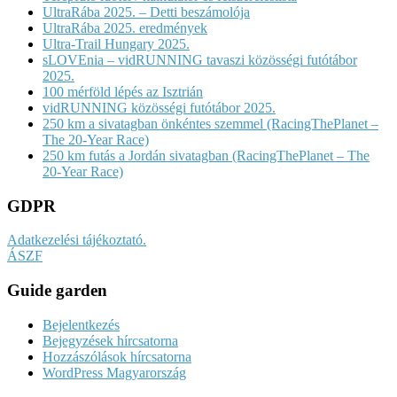
UltraRába 2025. – Detti beszámolója
UltraRába 2025. eredmények
Ultra-Trail Hungary 2025.
sLOVEnia – vidRUNNING tavaszi közösségi futótábor
2025.
100 mérföld lépés az Isztrián
vidRUNNING közösségi futótábor 2025.
250 km a sivatagban önkéntes szemmel (RacingThePlanet –
The 20-Year Race)
250 km futás a Jordán sivatagban (RacingThePlanet – The
20-Year Race)
GDPR
Adatkezelési tájékoztató.
ÁSZF
Guide garden
Bejelentkezés
Bejegyzések hírcsatorna
Hozzászólások hírcsatorna
WordPress Magyarország