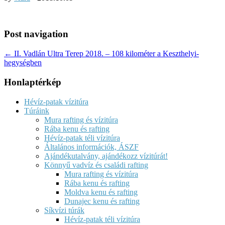
Post navigation
← II. Vadlán Ultra Terep 2018. – 108 kilométer a Keszthelyi-
hegységben
Honlaptérkép
Hévíz-patak vízitúra
Túráink
Mura rafting és vízitúra
Rába kenu és rafting
Hévíz-patak téli vízitúra
Általános információk, ÁSZF
Ajándékutalvány, ajándékozz vízitúrát!
Könnyű vadvíz és családi rafting
Mura rafting és vízitúra
Rába kenu és rafting
Moldva kenu és rafting
Dunajec kenu és rafting
Síkvízi túrák
Hévíz-patak téli vízitúra