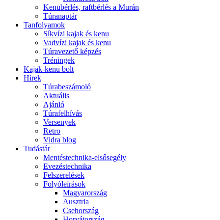
Kenubérlés, raftbérlés a Murán
Túranaptár
Tanfolyamok
Síkvízi kajak és kenu
Vadvízi kajak és kenu
Túravezető képzés
Tréningek
Kajak-kenu bolt
Hírek
Túrabeszámoló
Aktuális
Ajánló
Túrafelhívás
Versenyek
Retro
Vidra blog
Tudástár
Mentéstechnika-elsősegély
Evezéstechnika
Felszerelések
Folyóleírások
Magyarország
Ausztria
Csehország
Horvátország