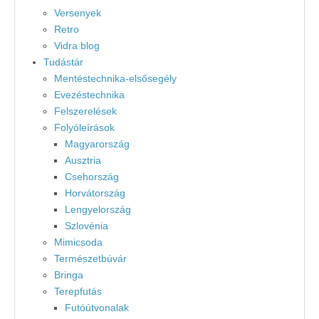
Versenyek
Retro
Vidra blog
Tudástár
Mentéstechnika-elsősegély
Evezéstechnika
Felszerelések
Folyóleírások
Magyarország
Ausztria
Csehország
Horvátország
Lengyelország
Szlovénia
Mimicsoda
Természetbúvár
Bringa
Terepfutás
Futóútvonalak