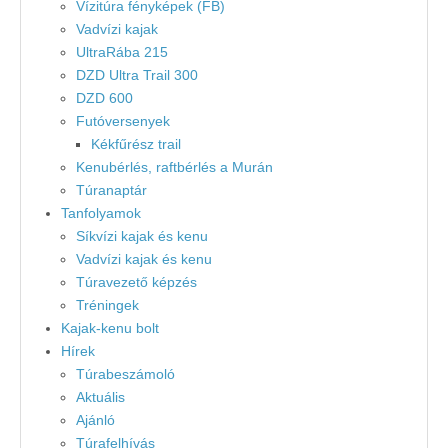
Vízitúra fényképek (FB)
Vadvízi kajak
UltraRába 215
DZD Ultra Trail 300
DZD 600
Futóversenyek
Kékfűrész trail
Kenubérlés, raftbérlés a Murán
Túranaptár
Tanfolyamok
Síkvízi kajak és kenu
Vadvízi kajak és kenu
Túravezető képzés
Tréningek
Kajak-kenu bolt
Hírek
Túrabeszámoló
Aktuális
Ajánló
Túrafelhívás