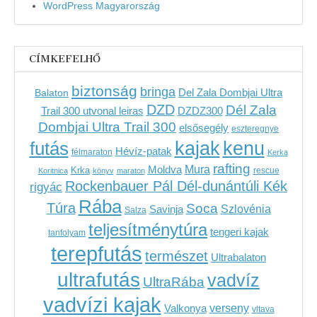
WordPress Magyarország
CÍMKEFELHŐ
biztonság
bringa
Del Zala Dombjai Ultra
Balaton
DZD
Dél Zala
Trail 300 utvonal leiras
DZDZ300
Dombjai Ultra Trail 300
elsősegély
eszteregnye
kenu
futás
kajak
Hévíz-patak
félmaraton
Kerka
rafting
Mura
Moldva
Krka
Koritnica
könyv
maraton
rescue
Rockenbauer Pál Dél-dunántúli Kék
rigyác
Rába
Túra
Soca
Szlovénia
Savinja
Salza
teljesítménytúra
tengeri kajak
tanfolyam
terepfutás
természet
Ultrabalaton
ultrafutás
vadvíz
UltraRába
vadvízi kajak
verseny
Valkonya
vltava