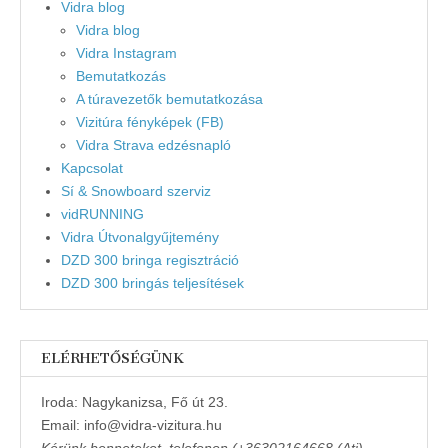
Vidra blog
Vidra blog
Vidra Instagram
Bemutatkozás
A túravezetők bemutatkozása
Vizitúra fényképek (FB)
Vidra Strava edzésnapló
Kapcsolat
Sí & Snowboard szerviz
vidRUNNING
Vidra Útvonalgyűjtemény
DZD 300 bringa regisztráció
DZD 300 bringás teljesítések
ELÉRHETŐSÉGÜNK
Iroda: Nagykanizsa, Fő út 23.
Email: info@vidra-vizitura.hu
Kérünk benneteket, telefonon (+36302164668 (Ati),