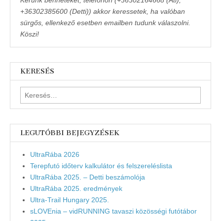
+36302385600 (Detti)) akkor keressetek, ha valóban
sürgős, ellenkező esetben emailben tudunk válaszolni.
Köszi!
KERESÉS
Keresés:
LEGUTÓBBI BEJEGYZÉSEK
UltraRába 2026
Terepfutó időterv kalkulátor és felszereléslista
UltraRába 2025. – Detti beszámolója
UltraRába 2025. eredmények
Ultra-Trail Hungary 2025.
sLOVEnia – vidRUNNING tavaszi közösségi futótábor