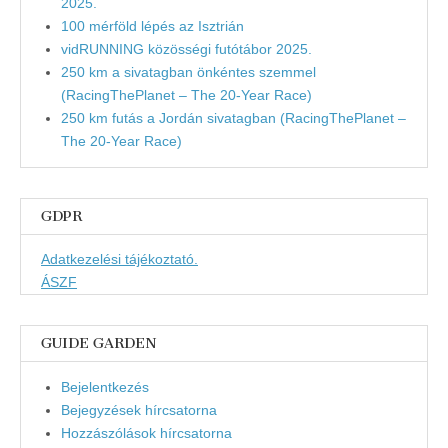
2025.
100 mérföld lépés az Isztrián
vidRUNNING közösségi futótábor 2025.
250 km a sivatagban önkéntes szemmel
(RacingThePlanet – The 20-Year Race)
250 km futás a Jordán sivatagban (RacingThePlanet –
The 20-Year Race)
GDPR
Adatkezelési tájékoztató.
ÁSZF
GUIDE GARDEN
Bejelentkezés
Bejegyzések hírcsatorna
Hozzászólások hírcsatorna