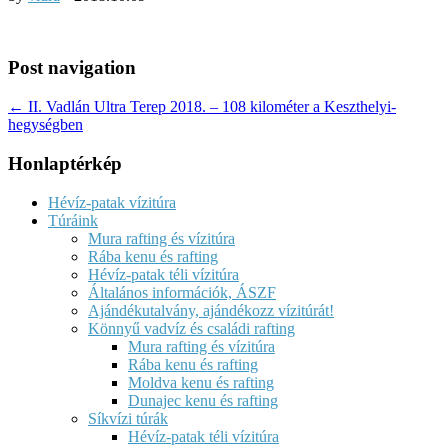
Post navigation
← II. Vadlán Ultra Terep 2018. – 108 kilométer a Keszthelyi-
hegységben
Honlaptérkép
Hévíz-patak vízitúra
Túráink
Mura rafting és vízitúra
Rába kenu és rafting
Hévíz-patak téli vízitúra
Általános információk, ÁSZF
Ajándékutalvány, ajándékozz vízitúrát!
Könnyű vadvíz és családi rafting
Mura rafting és vízitúra
Rába kenu és rafting
Moldva kenu és rafting
Dunajec kenu és rafting
Síkvízi túrák
Hévíz-patak téli vízitúra