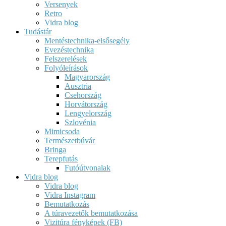
Versenyek
Retro
Vidra blog
Tudástár
Mentéstechnika-elsősegély
Evezéstechnika
Felszerelések
Folyóleírások
Magyarország
Ausztria
Csehország
Horvátország
Lengyelország
Szlovénia
Mimicsoda
Természetbúvár
Bringa
Terepfutás
Futóútvonalak
Vidra blog
Vidra blog
Vidra Instagram
Bemutatkozás
A túravezetők bemutatkozása
Vizitúra fényképek (FB)