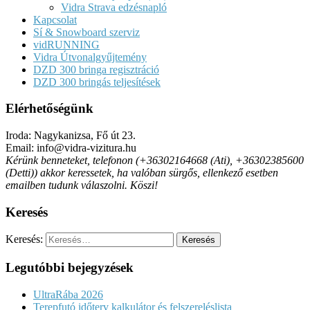
Vidra Strava edzésnapló
Kapcsolat
Sí & Snowboard szerviz
vidRUNNING
Vidra Útvonalgyűjtemény
DZD 300 bringa regisztráció
DZD 300 bringás teljesítések
Elérhetőségünk
Iroda: Nagykanizsa, Fő út 23.
Email: info@vidra-vizitura.hu
Kérünk benneteket, telefonon (+36302164668 (Ati), +36302385600
(Detti)) akkor keressetek, ha valóban sürgős, ellenkező esetben
emailben tudunk válaszolni. Köszi!
Keresés
Keresés:
Legutóbbi bejegyzések
UltraRába 2026
Terepfutó időterv kalkulátor és felszereléslista