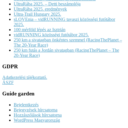
UltraRába 2025. – Detti beszámolója
UltraRába 2025. eredmények
Ultra-Trail Hungary 2025.
sLOVEnia – vidRUNNING tavaszi közösségi futótábor
2025.
100 mérföld lépés az Isztrián
vidRUNNING közösségi futótábor 2025.
250 km a sivatagban önkéntes szemmel (RacingThePlanet –
The 20-Year Race)
250 km futás a Jordán sivatagban (RacingThePlanet – The
20-Year Race)
GDPR
Adatkezelési tájékoztató.
ÁSZF
Guide garden
Bejelentkezés
Bejegyzések hírcsatorna
Hozzászólások hírcsatorna
WordPress Magyarország