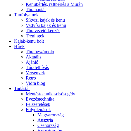
Kenubérlés, raftbérlés a Murán
Túranaptár
Tanfolyamok
Síkvízi kajak és kenu
Vadvízi kajak és kenu
Túravezető képzés
Tréningek
Kajak-kenu bolt
Hírek
Túrabeszámoló
Aktuális
Ajánló
Túrafelhívás
Versenyek
Retro
Vidra blog
Tudástár
Mentéstechnika-elsősegély
Evezéstechnika
Felszerelések
Folyóleírások
Magyarország
Ausztria
Csehország
Horvátország