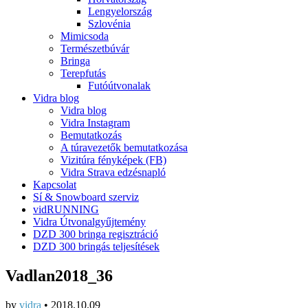
Lengyelország
Szlovénia
Mimicsoda
Természetbúvár
Bringa
Terepfutás
Futóútvonalak
Vidra blog
Vidra blog
Vidra Instagram
Bemutatkozás
A túravezetők bemutatkozása
Vizitúra fényképek (FB)
Vidra Strava edzésnapló
Kapcsolat
Sí & Snowboard szerviz
vidRUNNING
Vidra Útvonalgyűjtemény
DZD 300 bringa regisztráció
DZD 300 bringás teljesítések
Vadlan2018_36
by
vidra
•
2018.10.09