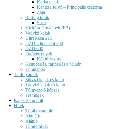
Kerka patak
Kanizsa folyó – Principális csatorna
Zala
Rafting túrák
Soca
Vízitúra fényképek (FB)
Vadvízi kajak
UltraRába 215
DZD Ultra Trail 300
DZD 600
Futóversenyek
Kékfűrész trail
Kenubérlés, raftbérlés a Murán
Túranaptár
Tanfolyamok
Síkvízi kajak és kenu
Vadvízi kajak és kenu
Túravezető képzés
Tréningek
Kajak-kenu bolt
Hírek
Túrabeszámoló
Aktuális
Ajánló
Túrafelhívás