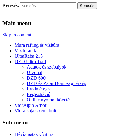
Keresés:
Vidra Vízitúra
… vízitúra szervezés, vadvíz, kajakoktatás, kajak-kenu bolt,
vidraságok…
Main menu
Skip to content
Mura rafting és vízitúra
Vízitúráink
UltraRába 215
DZD Ultra Trail
Adatok és szabályok
Útvonal
DZD 600
DZD és Zalai-Dombság térkép
Eredmények
Regisztráció
Online nyomonkövetés
VidrAlpin Arbor
Vidra kajak-kenu bolt
Sub menu
Hévíz-patak vízitúra