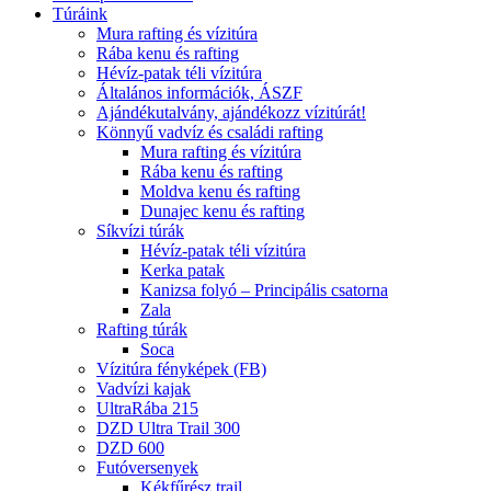
Túráink
Mura rafting és vízitúra
Rába kenu és rafting
Hévíz-patak téli vízitúra
Általános információk, ÁSZF
Ajándékutalvány, ajándékozz vízitúrát!
Könnyű vadvíz és családi rafting
Mura rafting és vízitúra
Rába kenu és rafting
Moldva kenu és rafting
Dunajec kenu és rafting
Síkvízi túrák
Hévíz-patak téli vízitúra
Kerka patak
Kanizsa folyó – Principális csatorna
Zala
Rafting túrák
Soca
Vízitúra fényképek (FB)
Vadvízi kajak
UltraRába 215
DZD Ultra Trail 300
DZD 600
Futóversenyek
Kékfűrész trail