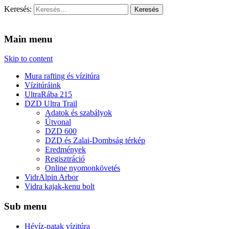
Keresés:
Vidra Vízitúra
… vízitúra szervezés, vadvíz, kajakoktatás, kajak-kenu bolt, vidras
Main menu
Skip to content
Mura rafting és vízitúra
Vízitúráink
UltraRába 215
DZD Ultra Trail
Adatok és szabályok
Útvonal
DZD 600
DZD és Zalai-Dombság térkép
Eredmények
Regisztráció
Online nyomonkövetés
VidrAlpin Arbor
Vidra kajak-kenu bolt
Sub menu
Hévíz-patak vízitúra