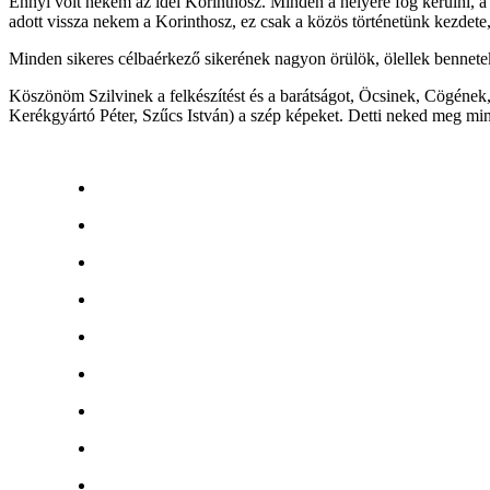
Ennyi volt nekem az idei Korinthosz. Minden a helyére fog kerülni, 
adott vissza nekem a Korinthosz, ez csak a közös történetünk kezdete,
Minden sikeres célbaérkező sikerének nagyon örülök, ölellek bennet
Köszönöm Szilvinek a felkészítést és a barátságot, Öcsinek, Cögének
Kerékgyártó Péter, Szűcs István) a szép képeket. Detti neked meg min