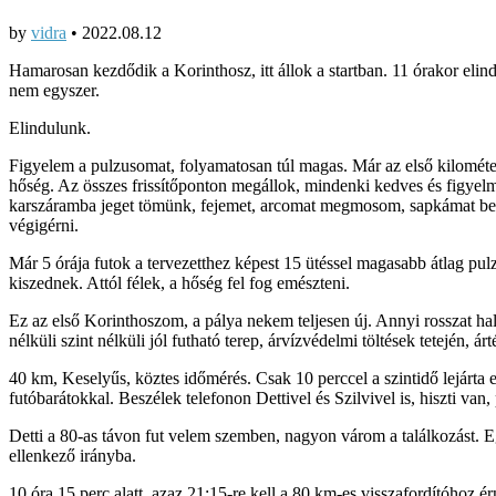
by
vidra
•
2022.08.12
Hamarosan kezdődik a Korinthosz, itt állok a startban. 11 órakor eli
nem egyszer.
Elindulunk.
Figyelem a pulzusomat, folyamatosan túl magas. Már az első kilométer
hőség. Az összes frissítőponton megállok, mindenki kedves és figyelme
karszáramba jeget tömünk, fejemet, arcomat megmosom, sapkámat bev
végigérni.
Már 5 órája futok a tervezetthez képest 15 ütéssel magasabb átlag pulzu
kiszednek. Attól félek, a hőség fel fog emészteni.
Ez az első Korinthoszom, a pálya nekem teljesen új. Annyi rosszat hal
nélküli szint nélküli jól futható terep, árvízvédelmi töltések tetejé
40 km, Keselyűs, köztes időmérés. Csak 10 perccel a szintidő lejárta 
futóbarátokkal. Beszélek telefonon Dettivel és Szilvivel is, hiszti va
Detti a 80-as távon fut velem szemben, nagyon várom a találkozást. E
ellenkező irányba.
10 óra 15 perc alatt, azaz 21:15-re kell a 80 km-es visszafordítóhoz é