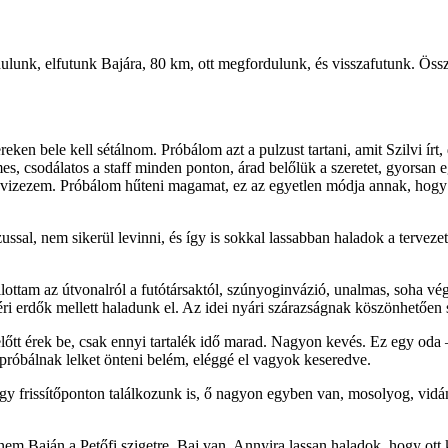
ndulunk, elfutunk Bajára, 80 km, ott megfordulunk, és visszafutunk. Ös
eken bele kell sétálnom. Próbálom azt a pulzust tartani, amit Szilvi í
s, csodálatos a staff minden ponton, árad belőlük a szeretet, gyorsan eg
izezem. Próbálom hűteni magamat, ez az egyetlen módja annak, hogy 
ssal, nem sikerül levinni, és így is sokkal lassabban haladok a tervezet
lottam az útvonalról a futótársaktól, szúnyoginvázió, unalmas, soha vég
n, ártéri erdők mellett haladunk el. Az idei nyári szárazságnak köszönhe
előtt érek be, csak ennyi tartalék idő marad. Nagyon kevés. Ez egy oda 
n, próbálnak lelket önteni belém, eléggé el vagyok keseredve.
gy frissítőponton találkozunk is, ő nagyon egyben van, mosolyog, vidá
rnem Baján a Petőfi szigetre. Baj van. Annyira lassan haladok, hogy ott