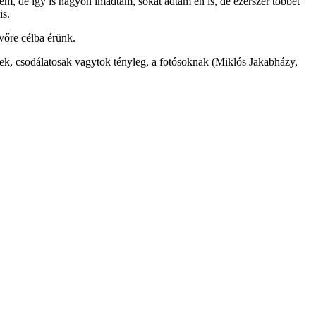
m, de így is nagyon imádtam, sokat adtam én is, de ezerszer többet
is.
vőre célba érünk.
ek, csodálatosak vagytok tényleg, a fotósoknak (Miklós Jakabházy,