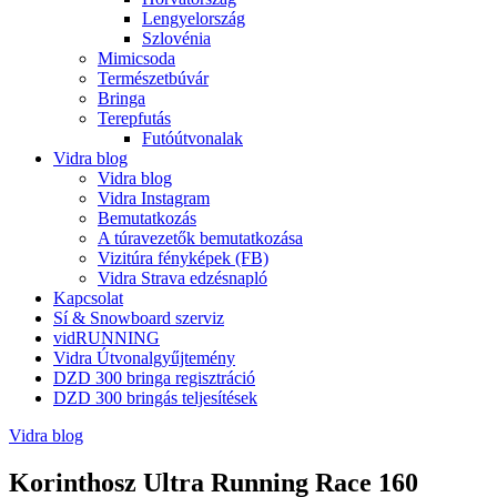
Lengyelország
Szlovénia
Mimicsoda
Természetbúvár
Bringa
Terepfutás
Futóútvonalak
Vidra blog
Vidra blog
Vidra Instagram
Bemutatkozás
A túravezetők bemutatkozása
Vizitúra fényképek (FB)
Vidra Strava edzésnapló
Kapcsolat
Sí & Snowboard szerviz
vidRUNNING
Vidra Útvonalgyűjtemény
DZD 300 bringa regisztráció
DZD 300 bringás teljesítések
Vidra blog
Korinthosz Ultra Running Race 160