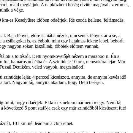
errel, majd meglátjuk. A napközbeni hőség elvitte magával az erőmet,
 tűnik a vége.
 km-es Keselyűsre időben odaérjek. Ide csoda kellene, feltámadás.
k Baja fényei, előre is hiába nézek, nincsenek fények arra se, a
 a csillagokat is, az égbolt, mint egy hatalmas fekete lepel, beborít.
hogy nagyon sokan kiszálltak, többiek előttem vannak.
étálok a töltésről. Detti nyomkövetőjét nézem a maraboo-n. Én a
 fut, hamarosan célba ér. A szintideje 10 óra, nemsokára lejár. Már
 Fussál Dettikém, veled vagyok, megcsinálod!
szintideje lejár. 4 perccel kicsúszott, annyira, de annyira kevés idő
ra tört. Nagyon fáj, annyira akartam, hogy Detti beérjen.
dáig futni, hogy odaérjek. Ekkor ez nekem már nem megy. Nem fáj
következő 5 pont staff-ja csak egy már szintidőből kicsúszott futó
rháznál, 101 km-nél leadtam a chip-emet.