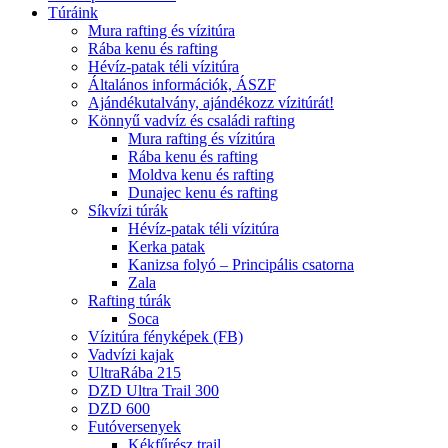
Túráink
Mura rafting és vízitúra
Rába kenu és rafting
Hévíz-patak téli vízitúra
Általános információk, ÁSZF
Ajándékutalvány, ajándékozz vízitúrát!
Könnyű vadvíz és családi rafting
Mura rafting és vízitúra
Rába kenu és rafting
Moldva kenu és rafting
Dunajec kenu és rafting
Síkvízi túrák
Hévíz-patak téli vízitúra
Kerka patak
Kanizsa folyó – Principális csatorna
Zala
Rafting túrák
Soca
Vízitúra fényképek (FB)
Vadvízi kajak
UltraRába 215
DZD Ultra Trail 300
DZD 600
Futóversenyek
Kékfűrész trail