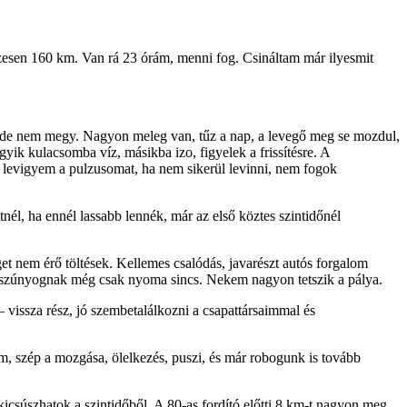
szesen 160 km. Van rá 23 órám, menni fog. Csináltam már ilyesmit
rt, de nem megy. Nagyon meleg van, tűz a nap, a levegő meg se mozdul,
yik kulacsomba víz, másikba izo, figyelek a frissítésre. A
levigyem a pulzusomat, ha nem sikerül levinni, nem fogok
tnél, ha ennél lassabb lennék, már az első köztes szintidőnél
et nem érő töltések. Kellemes csalódás, javarészt autós forgalom
tően szúnyognak még csak nyoma sincs. Nekem nagyon tetszik a pálya.
– vissza rész, jó szembetalálkozni a csapattársaimmal és
m, szép a mozgása, ölelkezés, puszi, és már robogunk is tovább
 kicsúszhatok a szintidőből. A 80-as fordító előtti 8 km-t nagyon meg