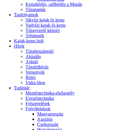
Kenubérlés, raftbérlés a Murán
Túranaptár
Tanfolyamok
Síkvízi kajak és kenu
Vadvízi kajak és kenu
Túravezető képzés
Tréningek
Kajak-kenu bolt
Hírek
Túrabeszámoló
Aktuális
Ajánló
Túrafelhívás
Versenyek
Retro
Vidra blog
Tudástár
Mentéstechnika-elsősegély
Evezéstechnika
Felszerelések
Folyóleírások
Magyarország
Ausztria
Csehország
Horvátország