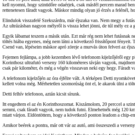
kell nyomni, hogy szintidőre odaérjek, csak másfél percem marad bent
rettenetesen fáradt vagyok. Máskor mindig olyan jó érzés a felénél, h
Elindulok visszafelé Szekszárdra, már éjszaka van. Nem megy a futás
Az ultrázásban nagyon mélyről is vissza lehet jönni, de túl mély ez a
Egyik lábamat teszem a másik után. Ezt már rég nem lehet futásnak ne
töltés hiába egyenes, még nem látni a következő frissítőpont fényeit. Te
Csend van, lépéseim máskor apró zöreje a murvás úton felveri az éjsz
Fejemen fejlámpa, a jobb kezemben lévő telefonom kijelzőjéről egy pi
Korinthosz ultrafutó verseny 160 kilométeres távján vagyok, majdnem 1
csak pár kilométer, és még a végén visszavan neki egy hegy. Fáradt
A telefonom kijelzőjén az óra éjfélre vált. A térképen Detti nyomkövető
kellett volna még. Mérhetetlen szomorúság önt el, le akarok ülni a tölt
Detti felhív telefonon, aztán kicsit sírunk.
Itt engedtem el az én Korinthoszomat. Kiszámolom, 20 perccel a szin
semmi, csak fáradt vagyok, nem tudok futni. Elmehetnék még 120 km-ig
miatt várjon. Eldöntöttem, hogy a következő ponton leadom a chip-em
Amikor beérek a pontra, már ott vár az autó, ami összeszedi a versen