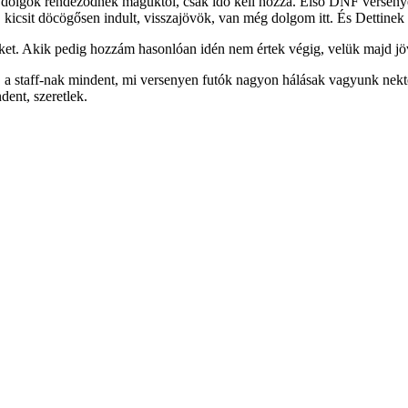
a dolgok rendeződnek maguktól, csak idő kell hozzá. Első DNF versenye
 kicsit döcögősen indult, visszajövök, van még dolgom itt. És Dettinek 
eket. Akik pedig hozzám hasonlóan idén nem értek végig, velük majd jö
, a staff-nak mindent, mi versenyen futók nagyon hálásak vagyunk nekt
dent, szeretlek.