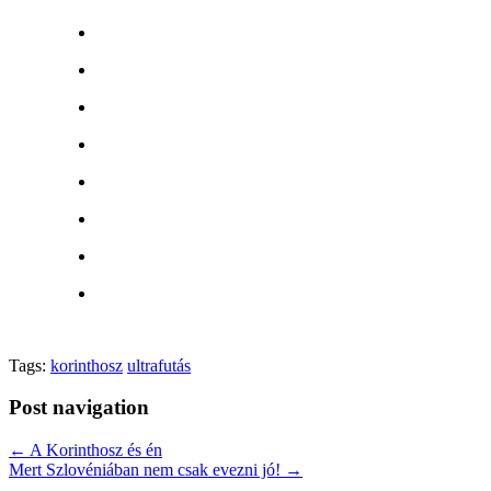
Tags:
korinthosz
ultrafutás
Post navigation
← A Korinthosz és én
Mert Szlovéniában nem csak evezni jó! →