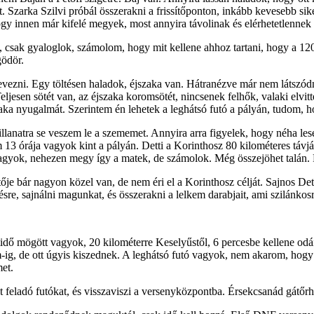
. Szarka Szilvi próbál összerakni a frissítőponton, inkább kevesebb sik
ogy innen már kifelé megyek, most annyira távolinak és elérhetetlennek
, csak gyaloglok, számolom, hogy mit kellene ahhoz tartani, hogy a 120
 gödör.
vezni. Egy töltésen haladok, éjszaka van. Hátranézve már nem látszódna
ljesen sötét van, az éjszaka koromsötét, nincsenek felhők, valaki elvitte
aka nyugalmát. Szerintem én lehetek a leghátsó futó a pályán, tudom, 
llanatra se veszem le a szememet. Annyira arra figyelek, hogy néha les
3 órája vagyok kint a pályán. Detti a Korinthosz 80 kilométeres távján
 vagyok, nehezen megy így a matek, de számolok. Még összejöhet talán.
je bár nagyon közel van, de nem éri el a Korinthosz célját. Sajnos Detti 
ésre, sajnálni magunkat, és összerakni a lelkem darabjait, ami szilánkos
tidő mögött vagyok, 20 kilométerre Keselyűstől, 6 percesbe kellene o
, de ott úgyis kiszednek. A leghátsó futó vagyok, nem akarom, hogy a 
et.
yt feladó futókat, és visszaviszi a versenyközpontba. Érsekcsanád gátő