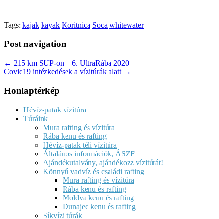
Tags:
kajak
kayak
Koritnica
Soca
whitewater
Post navigation
← 215 km SUP-on – 6. UltraRába 2020
Covid19 intézkedések a vízitúrák alatt →
Honlaptérkép
Hévíz-patak vízitúra
Túráink
Mura rafting és vízitúra
Rába kenu és rafting
Hévíz-patak téli vízitúra
Általános információk, ÁSZF
Ajándékutalvány, ajándékozz vízitúrát!
Könnyű vadvíz és családi rafting
Mura rafting és vízitúra
Rába kenu és rafting
Moldva kenu és rafting
Dunajec kenu és rafting
Síkvízi túrák