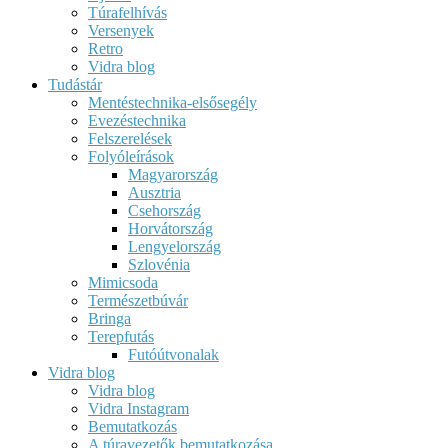
Túrafelhívás
Versenyek
Retro
Vidra blog
Tudástár
Mentéstechnika-elsősegély
Evezéstechnika
Felszerelések
Folyóleírások
Magyarország
Ausztria
Csehország
Horvátország
Lengyelország
Szlovénia
Mimicsoda
Természetbúvár
Bringa
Terepfutás
Futóútvonalak
Vidra blog
Vidra blog
Vidra Instagram
Bemutatkozás
A túravezetők bemutatkozása