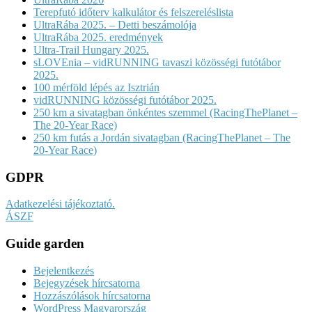
Terepfutó időterv kalkulátor és felszereléslista
UltraRába 2025. – Detti beszámolója
UltraRába 2025. eredmények
Ultra-Trail Hungary 2025.
sLOVEnia – vidRUNNING tavaszi közösségi futótábor
2025.
100 mérföld lépés az Isztrián
vidRUNNING közösségi futótábor 2025.
250 km a sivatagban önkéntes szemmel (RacingThePlanet –
The 20-Year Race)
250 km futás a Jordán sivatagban (RacingThePlanet – The
20-Year Race)
GDPR
Adatkezelési tájékoztató.
ÁSZF
Guide garden
Bejelentkezés
Bejegyzések hírcsatorna
Hozzászólások hírcsatorna
WordPress Magyarország