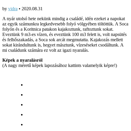
by
vidra
•
2020.08.31
A nyár utolsó hete nekünk mindig a családé, idén ezeket a napokat
az egyik számunkra legkedvesebb folyó völgyében töltöttük. A Soca
folyón és a Koritnica patakon kajakoztunk, raftoztunk sokat.
Eveztünk 9 m3-es vízen, és eveztünk 100 m3 felett is, volt napsütés
és felhőszakadás, a Soca sok arcát megmutatta. Kajakozás mellett
sokat kirándultunk is, hegyet másztunk, vízeséseket csodáltunk. A
mi családunk számára ez volt az igazi nyaralás.
Képek a nyaralásról
(A nagy méretű képek lapozásához kattints valamelyik képre!)