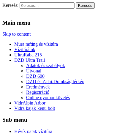
Keresés:
Vidra Vízitúra
… vízitúra szervezés, vadvíz, kajakoktatás, kajak-kenu bolt,
vidraságok…
Main menu
Skip to content
Mura rafting és vízitúra
Vízitúráink
UltraRába 215
DZD Ultra Trail
Adatok és szabályok
Útvonal
DZD 600
DZD és Zalai-Dombság térkép
Eredmények
Regisztráció
Online nyomonkövetés
VidrAlpin Arbor
Vidra kajak-kenu bolt
Sub menu
Hévíz-patak vízitúra