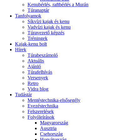
Kenubérlés, raftbérlés a Murán
Túranaptár
Tanfolyamok
Síkvízi kajak és kenu
Vadvízi kajak és kenu
Túravezető képzés
Tréningek
Kajak-kenu bolt
Hírek
Túrabeszámoló
Aktuális
Ajánló
Túrafelhívás
Versenyek
Retro
Vidra blog
Tudástár
Mentéstechnika-elsősegély
Evezéstechnika
Felszerelések
Folyóleírások
Magyarország
Ausztria
Csehország
Horvátország