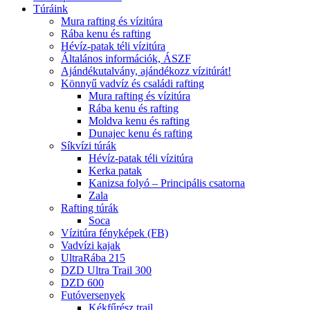
Túráink
Mura rafting és vízitúra
Rába kenu és rafting
Hévíz-patak téli vízitúra
Általános információk, ÁSZF
Ajándékutalvány, ajándékozz vízitúrát!
Könnyű vadvíz és családi rafting
Mura rafting és vízitúra
Rába kenu és rafting
Moldva kenu és rafting
Dunajec kenu és rafting
Síkvízi túrák
Hévíz-patak téli vízitúra
Kerka patak
Kanizsa folyó – Principális csatorna
Zala
Rafting túrák
Soca
Vízitúra fényképek (FB)
Vadvízi kajak
UltraRába 215
DZD Ultra Trail 300
DZD 600
Futóversenyek
Kékfűrész trail