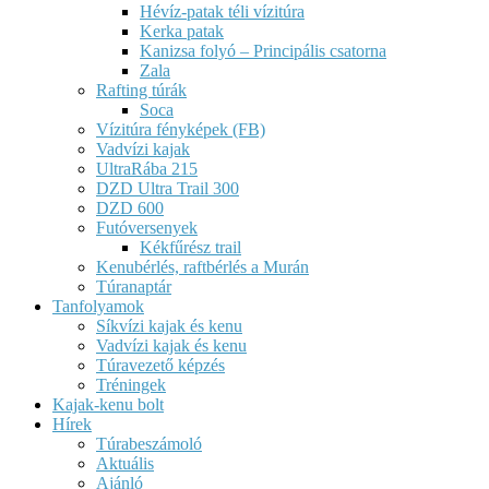
Hévíz-patak téli vízitúra
Kerka patak
Kanizsa folyó – Principális csatorna
Zala
Rafting túrák
Soca
Vízitúra fényképek (FB)
Vadvízi kajak
UltraRába 215
DZD Ultra Trail 300
DZD 600
Futóversenyek
Kékfűrész trail
Kenubérlés, raftbérlés a Murán
Túranaptár
Tanfolyamok
Síkvízi kajak és kenu
Vadvízi kajak és kenu
Túravezető képzés
Tréningek
Kajak-kenu bolt
Hírek
Túrabeszámoló
Aktuális
Ajánló