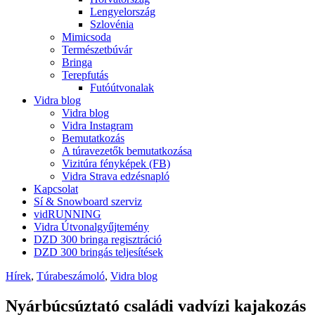
Lengyelország
Szlovénia
Mimicsoda
Természetbúvár
Bringa
Terepfutás
Futóútvonalak
Vidra blog
Vidra blog
Vidra Instagram
Bemutatkozás
A túravezetők bemutatkozása
Vizitúra fényképek (FB)
Vidra Strava edzésnapló
Kapcsolat
Sí & Snowboard szerviz
vidRUNNING
Vidra Útvonalgyűjtemény
DZD 300 bringa regisztráció
DZD 300 bringás teljesítések
Hírek
,
Túrabeszámoló
,
Vidra blog
Nyárbúcsúztató családi vadvízi kajakozás