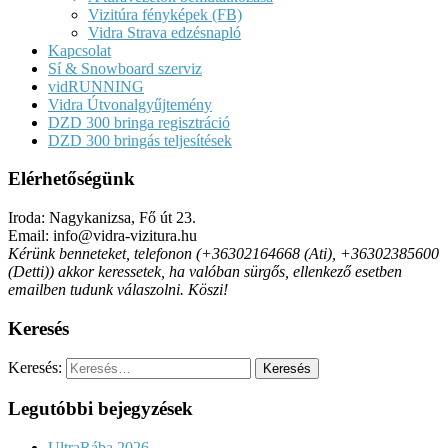
Vizitúra fényképek (FB)
Vidra Strava edzésnapló
Kapcsolat
Sí & Snowboard szerviz
vidRUNNING
Vidra Útvonalgyűjtemény
DZD 300 bringa regisztráció
DZD 300 bringás teljesítések
Elérhetőségünk
Iroda: Nagykanizsa, Fő út 23.
Email: info@vidra-vizitura.hu
Kérünk benneteket, telefonon (+36302164668 (Ati), +36302385600
(Detti)) akkor keressetek, ha valóban sürgős, ellenkező esetben
emailben tudunk válaszolni. Köszi!
Keresés
Keresés:
Legutóbbi bejegyzések
UltraRába 2026