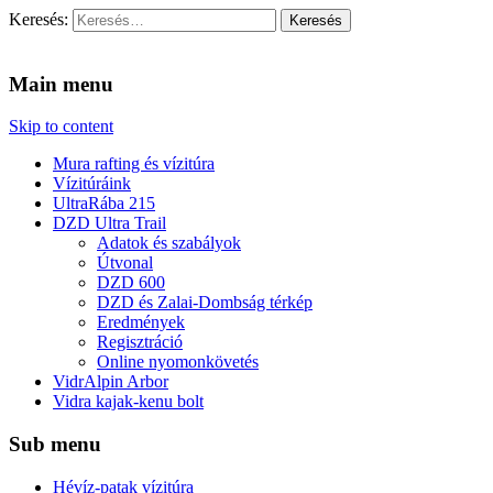
Keresés:
Vidra Vízitúra
… vízitúra szervezés, vadvíz, kajakoktatás, kajak-kenu bolt, vidras
Main menu
Skip to content
Mura rafting és vízitúra
Vízitúráink
UltraRába 215
DZD Ultra Trail
Adatok és szabályok
Útvonal
DZD 600
DZD és Zalai-Dombság térkép
Eredmények
Regisztráció
Online nyomonkövetés
VidrAlpin Arbor
Vidra kajak-kenu bolt
Sub menu
Hévíz-patak vízitúra