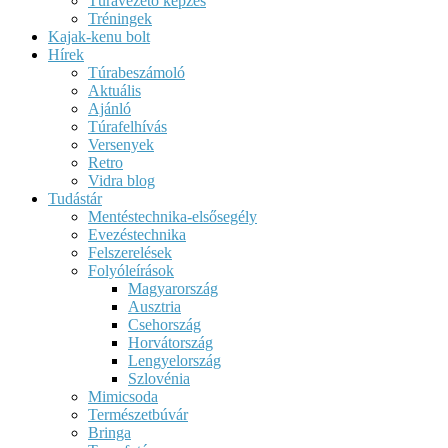
Túravezető képzés
Tréningek
Kajak-kenu bolt
Hírek
Túrabeszámoló
Aktuális
Ajánló
Túrafelhívás
Versenyek
Retro
Vidra blog
Tudástár
Mentéstechnika-elsősegély
Evezéstechnika
Felszerelések
Folyóleírások
Magyarország
Ausztria
Csehország
Horvátország
Lengyelország
Szlovénia
Mimicsoda
Természetbúvár
Bringa