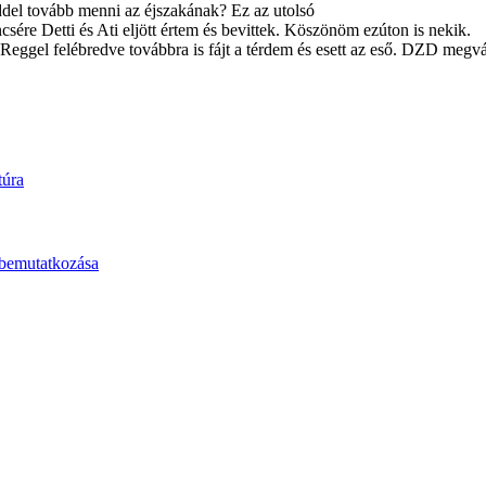
rddel tovább menni az éjszakának? Ez az utolsó
ére Detti és Ati eljött értem és bevittek. Köszönöm ezúton is nekik.
eggel felébredve továbbra is fájt a térdem és esett az eső. DZD megvá
túra
 bemutatkozása