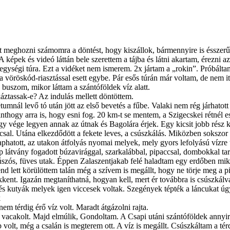
 meghozni számomra a döntést, hogy kiszállok, bármennyire is ésszerű,
pek és videó láttán bele szerettem a tájba és látni akartam, érezni az i
gységi túra. Ezt a vidéket nem ismerem. 2x jártam a „rokin”. Próbálta
vöröskód-riasztással esett egybe. Pár esős túrán már voltam, de nem it
buszom, mikor láttam a szántóföldek víz alatt.
ztassak-e? Az indulás mellett döntöttem.
étumnál levő tó után jött az első bevetés a fűbe. Valaki nem rég járhatot
Minthogy arra is, hogy esni fog. 20 km-t se mentem, a Szigecskei rétnél 
ogy vége legyen annak az útnak és Bagolára érjek. Egy kicsit jobb rész k
lccsal. Utána elkezdődött a fekete leves, a csúszkálás. Miközben sokszor
hatott, az utakon átfolyás nyomai melyek, mely gyors lefolyású vízre ut
 látvány fogadott búzavirággal, szarkalábbal, pipaccsal, dombokkal tark
szós, füves utak. Éppen Zalaszentjakab felé haladtam egy erdőben miko
end lett körülöttem talán még a szívem is megállt, hogy ne törje meg a p
kent. Igazán megtaníthatná, hogyan kell, mert ér továbbra is csúszkálva
t és kutyák melyek igen viccesek voltak. Szegények tépték a láncukat úgy
k
em térdig érő víz volt. Maradt átgázolni rajta.
 vacakolt. Majd elmúlik, Gondoltam. A Csapi utáni szántóföldek annyira
 volt, még a csalán is megterem ott. A víz is megállt. Csúszkáltam a t