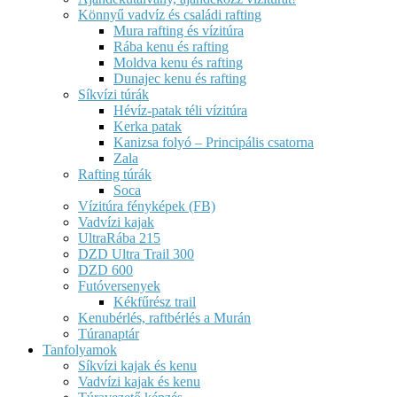
Könnyű vadvíz és családi rafting
Mura rafting és vízitúra
Rába kenu és rafting
Moldva kenu és rafting
Dunajec kenu és rafting
Síkvízi túrák
Hévíz-patak téli vízitúra
Kerka patak
Kanizsa folyó – Principális csatorna
Zala
Rafting túrák
Soca
Vízitúra fényképek (FB)
Vadvízi kajak
UltraRába 215
DZD Ultra Trail 300
DZD 600
Futóversenyek
Kékfűrész trail
Kenubérlés, raftbérlés a Murán
Túranaptár
Tanfolyamok
Síkvízi kajak és kenu
Vadvízi kajak és kenu