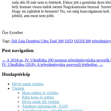
szép dús fű már nem is érdekelt. Ekkor jött a gondolat ilyen té
hely honnan vissza tudok menni Nagykanizsára busszal. Szerencs
Hogy mi zajlódott le bennem? No, ezt még boncolgatnom kell. R
jobból, ami most nem jobb.
Őze Erzsébet
Tags:
Dél Zala Dombjai Ultra Trail 300
DZD
DZDZ300
teljesítmény
Post navigation
← A 2018-as, IV. UltraRába 200 nonstop teljesítménytúrára nevezők
IV. UltraRába (2018). A teljesítménytúra szervezői értékelése. →
Honlaptérkép
Hévíz-patak vízitúra
Túráink
Mura rafting és vízitúra
Rába kenu és rafting
Hévíz-patak téli vízitúra
Általános információk, ÁSZF
Ajándékutalvány, ajándékozz vízitúrát!