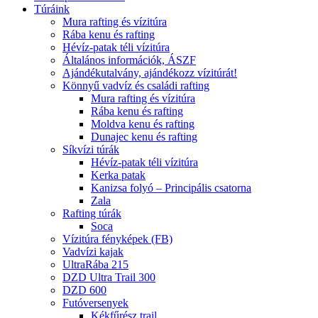
Túráink
Mura rafting és vízitúra
Rába kenu és rafting
Hévíz-patak téli vízitúra
Általános információk, ÁSZF
Ajándékutalvány, ajándékozz vízitúrát!
Könnyű vadvíz és családi rafting
Mura rafting és vízitúra
Rába kenu és rafting
Moldva kenu és rafting
Dunajec kenu és rafting
Síkvízi túrák
Hévíz-patak téli vízitúra
Kerka patak
Kanizsa folyó – Principális csatorna
Zala
Rafting túrák
Soca
Vízitúra fényképek (FB)
Vadvízi kajak
UltraRába 215
DZD Ultra Trail 300
DZD 600
Futóversenyek
Kékfűrész trail