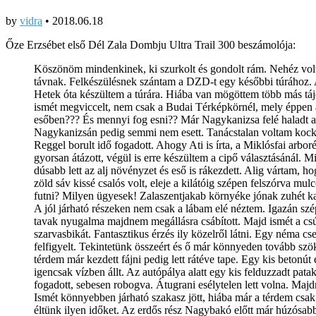
by
vidra
•
2018.06.18
Őze Erzsébet első Dél Zala Dombju Ultra Trail 300 beszámolója:
Köszönöm mindenkinek, ki szurkolt és gondolt rám. Nehéz volt
távnak. Felkészülésnek szántam a DZD-t egy későbbi túrához. A ké
Hetek óta készültem a túrára. Hiába van mögöttem több más táje
ismét megviccelt, nem csak a Budai Térképkörnél, mely éppen a 
esőben??? És mennyi fog esni?? Már Nagykanizsa felé haladt a 
Nagykanizsán pedig semmi nem esett. Tanácstalan voltam kocká
Reggel borult idő fogadott. Ahogy Ati is írta, a Miklósfai arbor
gyorsan átázott, végül is erre készültem a cipő választásánál. 
dúsabb lett az alj növényzet és eső is rákezdett. Alig vártam, h
zöld sáv kissé csalós volt, eleje a kilátóig szépen felszórva mu
futni? Milyen ügyesek! Zalaszentjakab környéke jónak zuhét kap
A jól járható részeken nem csak a lábam elé néztem. Igazán szép
tavak nyugalma majdnem megállásra csábított. Majd ismét a csú
szarvasbikát. Fantasztikus érzés ily közelről látni. Egy néma cs
felfigyelt. Tekintetünk összeért és ő már könnyeden tovább szök
térdem már kezdett fájni pedig lett rátéve tape. Egy kis betonú
igencsak vízben állt. Az autópálya alatt egy kis felduzzadt pata
fogadott, sebesen robogva. Átugrani esélytelen lett volna. Majdn
Ismét könnyebben járható szakasz jött, hiába már a térdem csak
éltünk ilyen időket. Az erdős rész Nagybakó előtt már húzósabb