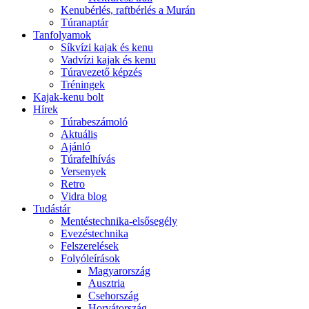
Kenubérlés, raftbérlés a Murán
Túranaptár
Tanfolyamok
Síkvízi kajak és kenu
Vadvízi kajak és kenu
Túravezető képzés
Tréningek
Kajak-kenu bolt
Hírek
Túrabeszámoló
Aktuális
Ajánló
Túrafelhívás
Versenyek
Retro
Vidra blog
Tudástár
Mentéstechnika-elsősegély
Evezéstechnika
Felszerelések
Folyóleírások
Magyarország
Ausztria
Csehország
Horvátország