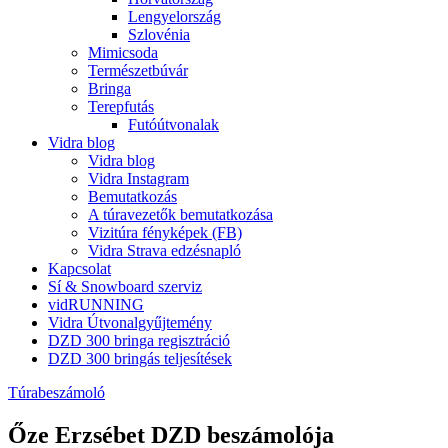
Lengyelország
Szlovénia
Mimicsoda
Természetbúvár
Bringa
Terepfutás
Futóútvonalak
Vidra blog
Vidra blog
Vidra Instagram
Bemutatkozás
A túravezetők bemutatkozása
Vizitúra fényképek (FB)
Vidra Strava edzésnapló
Kapcsolat
Sí & Snowboard szerviz
vidRUNNING
Vidra Útvonalgyűjtemény
DZD 300 bringa regisztráció
DZD 300 bringás teljesítések
Túrabeszámoló
Őze Erzsébet DZD beszámolója