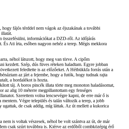
 hogy fájós térddel nem vágok az éjszakának a további
llatát.
m összefésülni, információkat a DZD-ről. Az időjárás
t. És Ati írta, esőben nagyon nehéz a terep. Mégis mekkora
t arra, néhol látszott, hogy meg van törve. A cipőm
esni kezdett. Szép, dús füves réteken haladtam. Egyre jobban
övetkezett feledtette is az előzőeket. A Hétbükkfa forrás után a
 bénáztam az járt a fejembe, hogy a futók, hogy tudnak rajta
alt, a hordalékot is hozta.
ított táj. A boros pincék illata törte meg monoton haladásomat,
r az alig 10 méterre megpillantottam egy fenséges
illanatot. Szerettem volna lencsevégre kapni, de erre már ő is
 mentem. Végre település és talán változik a terep, a jobb
 ugattak, de csak addig, míg láttak. Az út mellett a kukorica
 nem is voltak vészesek, néhol be volt szántva az út, de már
érdem csak szúrt továbbra is. Kiérve az erdőből combközépig érő