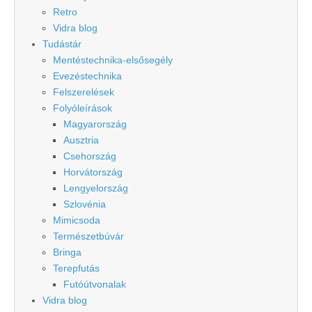
Retro
Vidra blog
Tudástár
Mentéstechnika-elsősegély
Evezéstechnika
Felszerelések
Folyóleírások
Magyarország
Ausztria
Csehország
Horvátország
Lengyelország
Szlovénia
Mimicsoda
Természetbúvár
Bringa
Terepfutás
Futóútvonalak
Vidra blog