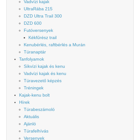
Vadvízi kajak
UltraRába 215
DZD Ultra Trail 300
DZD 600
Futóversenyek
Kékfűrész trail
Kenubérlés, raftbérlés a Murán
Túranaptár
Tanfolyamok
Síkvízi kajak és kenu
Vadvízi kajak és kenu
Túravezető képzés
Tréningek
Kajak-kenu bolt
Hírek
Túrabeszámoló
Aktuális
Ajánló
Túrafelhívás
Versenyek