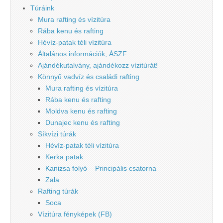
Túráink
Mura rafting és vízitúra
Rába kenu és rafting
Hévíz-patak téli vízitúra
Általános információk, ÁSZF
Ajándékutalvány, ajándékozz vízitúrát!
Könnyű vadvíz és családi rafting
Mura rafting és vízitúra
Rába kenu és rafting
Moldva kenu és rafting
Dunajec kenu és rafting
Síkvízi túrák
Hévíz-patak téli vízitúra
Kerka patak
Kanizsa folyó – Principális csatorna
Zala
Rafting túrák
Soca
Vízitúra fényképek (FB)