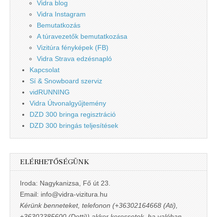
Vidra blog
Vidra Instagram
Bemutatkozás
A túravezetők bemutatkozása
Vizitúra fényképek (FB)
Vidra Strava edzésnapló
Kapcsolat
Sí & Snowboard szerviz
vidRUNNING
Vidra Útvonalgyűjtemény
DZD 300 bringa regisztráció
DZD 300 bringás teljesítések
ELÉRHETŐSÉGÜNK
Iroda: Nagykanizsa, Fő út 23.
Email: info@vidra-vizitura.hu
Kérünk benneteket, telefonon (+36302164668 (Ati),
+36302385600 (Detti)) akkor keressetek, ha valóban