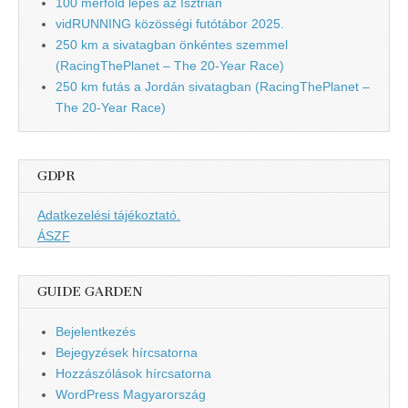
100 mérföld lépés az Isztrián
vidRUNNING közösségi futótábor 2025.
250 km a sivatagban önkéntes szemmel
(RacingThePlanet – The 20-Year Race)
250 km futás a Jordán sivatagban (RacingThePlanet –
The 20-Year Race)
GDPR
Adatkezelési tájékoztató.
ÁSZF
GUIDE GARDEN
Bejelentkezés
Bejegyzések hírcsatorna
Hozzászólások hírcsatorna
WordPress Magyarország