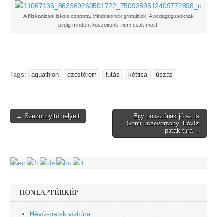
A Kiskanizsai iskola csapata. Mindenkinek gratulálok. A pedagógusoknak
pedig mindent köszönünk, nem csak most.
Tags:
aquathlon
ezéstérem
futás
kéttisa
úszás
Post
← Szezonnyitó helyett
Egy hosszúnak jó ez is,
Somi úszóverseny, Hévíz-
navigation
patak túra →
HONLAPTÉRKÉP
Hévíz-patak vízitúra