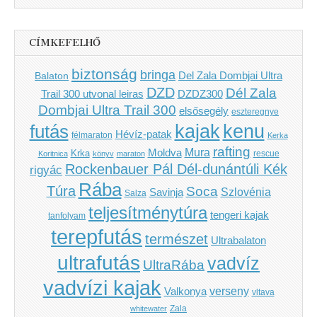
CÍMKEFELHŐ
biztonság
bringa
Del Zala Dombjai Ultra
Balaton
DZD
Dél Zala
Trail 300 utvonal leiras
DZDZ300
Dombjai Ultra Trail 300
elsősegély
eszteregnye
kenu
futás
kajak
Hévíz-patak
félmaraton
Kerka
rafting
Mura
Moldva
Krka
Koritnica
könyv
maraton
rescue
Rockenbauer Pál Dél-dunántúli Kék
rigyác
Rába
Túra
Soca
Szlovénia
Savinja
Salza
teljesítménytúra
tengeri kajak
tanfolyam
terepfutás
természet
Ultrabalaton
ultrafutás
vadvíz
UltraRába
vadvízi kajak
verseny
Valkonya
vltava
Zala
whitewater