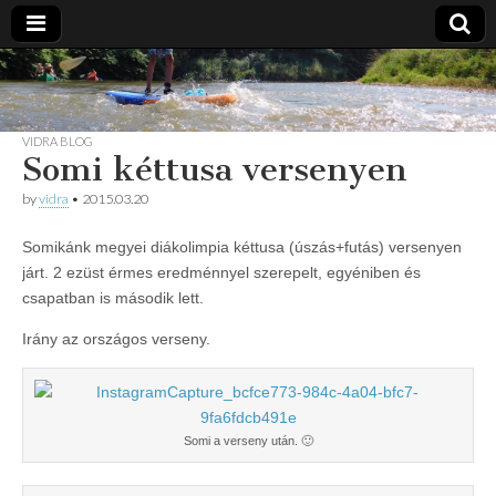
Vidra
… vízitúra
szervezés,
vadvíz,
Vízitúra
kajakoktatás,
VIDRA BLOG
Somi kéttusa versenyen
kajak-kenu
bolt,
vidraságok…
by
vidra
•
2015.03.20
Somikánk megyei diákolimpia kéttusa (úszás+futás) versenyen
járt. 2 ezüst érmes eredménnyel szerepelt, egyéniben és
csapatban is második lett.
Irány az országos verseny.
Somi a verseny után. 🙂