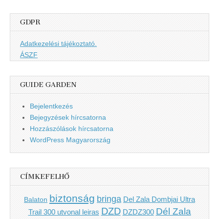
GDPR
Adatkezelési tájékoztató.
ÁSZF
GUIDE GARDEN
Bejelentkezés
Bejegyzések hírcsatorna
Hozzászólások hírcsatorna
WordPress Magyarország
CÍMKEFELHŐ
biztonság
bringa
Del Zala Dombjai Ultra
Balaton
DZD
Dél Zala
Trail 300 utvonal leiras
DZDZ300