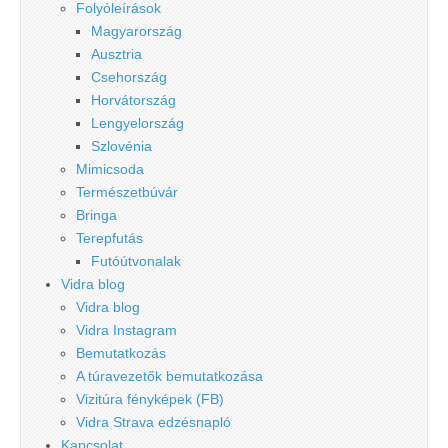
Folyóleírások
Magyarország
Ausztria
Csehország
Horvátország
Lengyelország
Szlovénia
Mimicsoda
Természetbúvár
Bringa
Terepfutás
Futóútvonalak
Vidra blog
Vidra blog
Vidra Instagram
Bemutatkozás
A túravezetők bemutatkozása
Vizitúra fényképek (FB)
Vidra Strava edzésnapló
Kapcsolat