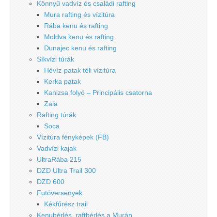
Könnyű vadvíz és családi rafting
Mura rafting és vízitúra
Rába kenu és rafting
Moldva kenu és rafting
Dunajec kenu és rafting
Síkvízi túrák
Hévíz-patak téli vízitúra
Kerka patak
Kanizsa folyó – Principális csatorna
Zala
Rafting túrák
Soca
Vízitúra fényképek (FB)
Vadvízi kajak
UltraRába 215
DZD Ultra Trail 300
DZD 600
Futóversenyek
Kékfűrész trail
Kenubérlés, raftbérlés a Murán