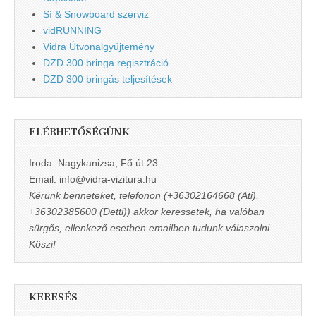
Sí & Snowboard szerviz
vidRUNNING
Vidra Útvonalgyűjtemény
DZD 300 bringa regisztráció
DZD 300 bringás teljesítések
ELÉRHETŐSÉGÜNK
Iroda: Nagykanizsa, Fő út 23.
Email: info@vidra-vizitura.hu
Kérünk benneteket, telefonon (+36302164668 (Ati),
+36302385600 (Detti)) akkor keressetek, ha valóban
sürgős, ellenkező esetben emailben tudunk válaszolni.
Köszi!
KERESÉS