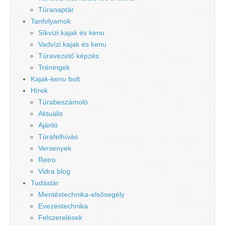
Túranaptár
Tanfolyamok
Síkvízi kajak és kenu
Vadvízi kajak és kenu
Túravezető képzés
Tréningek
Kajak-kenu bolt
Hírek
Túrabeszámoló
Aktuális
Ajánló
Túrafelhívás
Versenyek
Retro
Vidra blog
Tudástár
Mentéstechnika-elsősegély
Evezéstechnika
Felszerelések