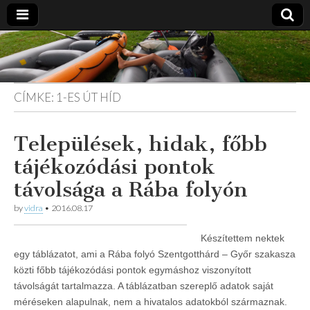
Vidra
… vízitúra
szervezés,
vadvíz,
Vízitúra
kajakoktatás,
CÍMKE:
1-ES ÚT HÍD
kajak-kenu
bolt,
vidraságok…
Települések, hidak, főbb
tájékozódási pontok
távolsága a Rába folyón
by
vidra
•
2016.08.17
Készítettem nektek
egy táblázatot, ami a Rába folyó Szentgotthárd – Győr szakasza
közti főbb tájékozódási pontok egymáshoz viszonyított
távolságát tartalmazza. A táblázatban szereplő adatok saját
méréseken alapulnak, nem a hivatalos adatokból származnak.