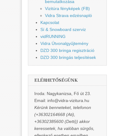
bemutatkozása
Vizitúra fényképek (FB)
Vidra Strava edzésnapló
Kapcsolat
Sí & Snowboard szerviz
vidRUNNING
Vidra Útvonalgyűjtemény
DZD 300 bringa regisztráció
DZD 300 bringás teljesítések
ELÉRHETŐSÉGÜNK
Iroda: Nagykanizsa, Fő út 23.
Email: info@vidra-vizitura.hu
Kérünk benneteket, telefonon
(+36302164668 (Ati),
+36302385600 (Detti)) akkor
keressetek, ha valóban sürgős,
ellenkező esetben emailben