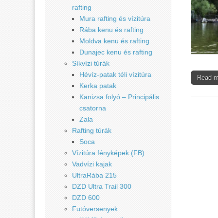
rafting
Mura rafting és vízitúra
Rába kenu és rafting
Moldva kenu és rafting
Dunajec kenu és rafting
Síkvízi túrák
Hévíz-patak téli vízitúra
Read 
Kerka patak
Kanizsa folyó – Principális
csatorna
Zala
Rafting túrák
Soca
Vízitúra fényképek (FB)
Vadvízi kajak
UltraRába 215
DZD Ultra Trail 300
DZD 600
Futóversenyek