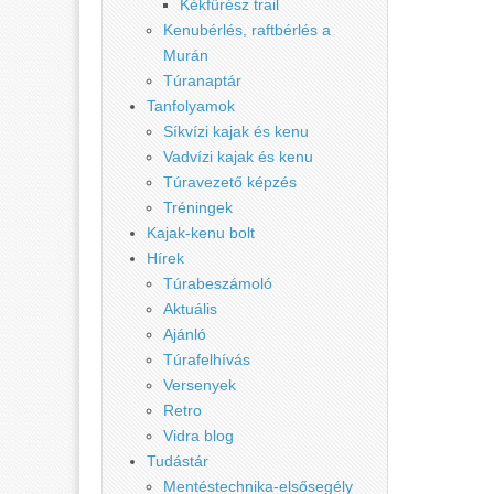
Kékfűrész trail
Kenubérlés, raftbérlés a
Murán
Túranaptár
Tanfolyamok
Síkvízi kajak és kenu
Vadvízi kajak és kenu
Túravezető képzés
Tréningek
Kajak-kenu bolt
Hírek
Túrabeszámoló
Aktuális
Ajánló
Túrafelhívás
Versenyek
Retro
Vidra blog
Tudástár
Mentéstechnika-elsősegély