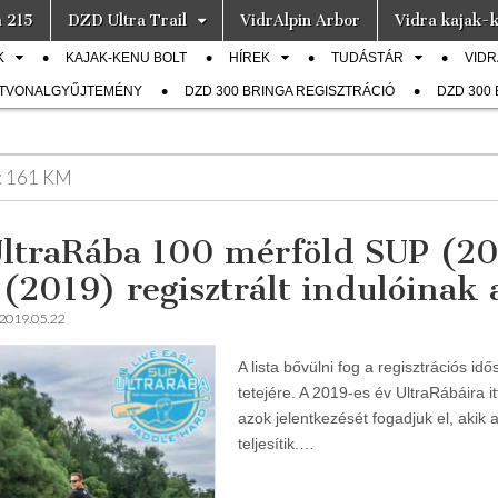
a 215
DZD Ultra Trail
VidrAlpin Arbor
Vidra kajak-k
K
KAJAK-KENU BOLT
HÍREK
TUDÁSTÁR
VIDR
ÚTVONALGYŰJTEMÉNY
DZD 300 BRINGA REGISZTRÁCIÓ
DZD 300
:
161 KM
UltraRába 100 mérföld SUP (20
(2019) regisztrált indulóinak
2019.05.22
A lista bővülni fog a regisztrációs id
tetejére. A 2019-es év UltraRábáira it
azok jelentkezését fogadjuk el, akik a
teljesítik.…