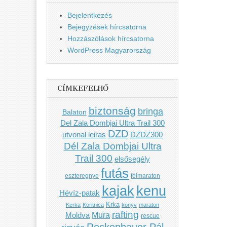
Bejelentkezés
Bejegyzések hírcsatorna
Hozzászólások hírcsatorna
WordPress Magyarország
CÍMKEFELHŐ
biztonság
bringa
Balaton
Del Zala Dombjai Ultra Trail 300
DZD
utvonal leiras
DZDZ300
Dél Zala Dombjai Ultra
Trail 300
elsősegély
futás
eszteregnye
félmaraton
kenu
kajak
Hévíz-patak
Krka
Kerka
Koritnica
könyv
maraton
rafting
Mura
Moldva
rescue