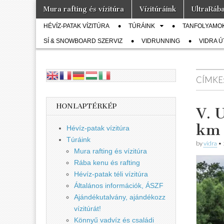
Skip
Main
Mura rafting és vízitúra
Vízitúráink
UltraRáb
to
Vidra
menu
… vízitúra
Sub
content
szervezés,
HÉVÍZ-PATAK VÍZITÚRA
TÚRÁINK
TANFOLYAMO
vadvíz,
menu
Vízitúra
SÍ & SNOWBOARD SZERVIZ
kajakoktatás,
VIDRUNNING
VIDRA 
kajak-kenu
bolt,
vidraságok…
CÍMKE
HONLAPTÉRKÉP
V. 
km 
Hévíz-patak vízitúra
Túráink
by
vidra
•
Mura rafting és vízitúra
Rába kenu és rafting
Hévíz-patak téli vízitúra
Általános információk, ÁSZF
Ajándékutalvány, ajándékozz
vízitúrát!
Könnyű vadvíz és családi