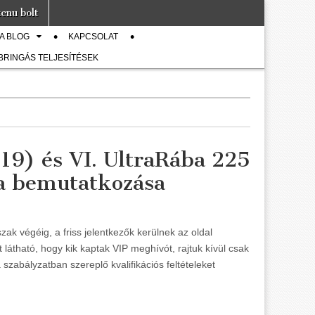
enu bolt
A BLOG
KAPCSOLAT
 BRINGÁS TELJESÍTÉSEK
19) és VI. UltraRába 225
 a bemutatkozása
őszak végéig, a friss jelentkezők kerülnek az oldal
t látható, hogy kik kaptak VIP meghívót, rajtuk kívül csak
 szabályzatban szereplő kvalifikációs feltételeket