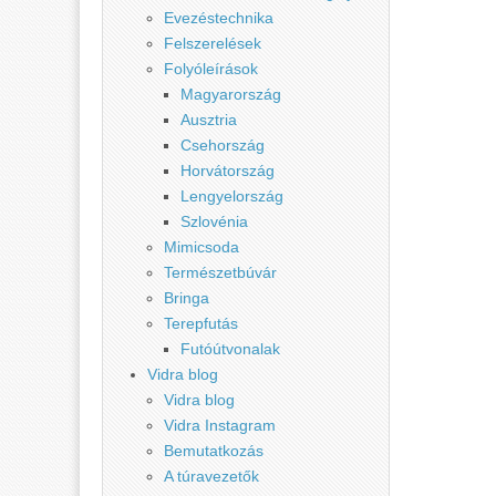
Evezéstechnika
Felszerelések
Folyóleírások
Magyarország
Ausztria
Csehország
Horvátország
Lengyelország
Szlovénia
Mimicsoda
Természetbúvár
Bringa
Terepfutás
Futóútvonalak
Vidra blog
Vidra blog
Vidra Instagram
Bemutatkozás
A túravezetők