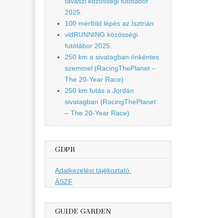
tavaszi közösségi futótábor
2025.
100 mérföld lépés az Isztrián
vidRUNNING közösségi
futótábor 2025.
250 km a sivatagban önkéntes
szemmel (RacingThePlanet –
The 20-Year Race)
250 km futás a Jordán
sivatagban (RacingThePlanet
– The 20-Year Race)
GDPR
Adatkezelési tájékoztató.
ÁSZF
GUIDE GARDEN