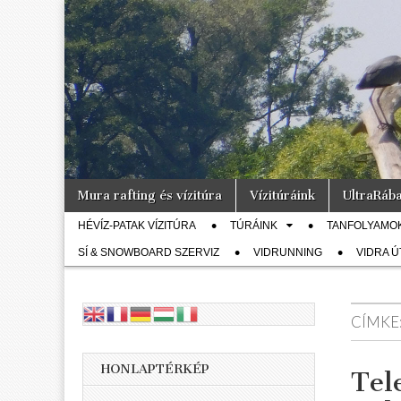
Vidra
… vízitúra
szervezés,
vadvíz,
Vízitúra
kajakoktatás,
kajak-kenu
bolt,
vidraságok…
Skip
Main
Mura rafting és vízitúra
Vízitúráink
UltraRáb
to
menu
Sub
content
HÉVÍZ-PATAK VÍZITÚRA
TÚRÁINK
TANFOLYAMO
menu
SÍ & SNOWBOARD SZERVIZ
VIDRUNNING
VIDRA 
CÍMKE
HONLAPTÉRKÉP
Tel