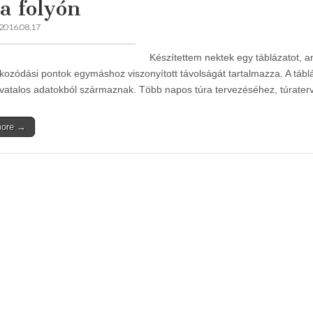
a folyón
2016.08.17
Készítettem nektek egy táblázatot, a
ékozódási pontok egymáshoz viszonyított távolságát tartalmazza. A táb
vatalos adatokból származnak. Több napos túra tervezéséhez, túrate
more →