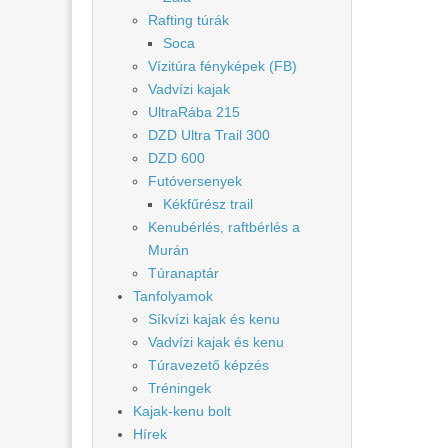
Rafting túrák
Soca
Vízitúra fényképek (FB)
Vadvízi kajak
UltraRába 215
DZD Ultra Trail 300
DZD 600
Futóversenyek
Kékfűrész trail
Kenubérlés, raftbérlés a
Murán
Túranaptár
Tanfolyamok
Síkvízi kajak és kenu
Vadvízi kajak és kenu
Túravezető képzés
Tréningek
Kajak-kenu bolt
Hírek