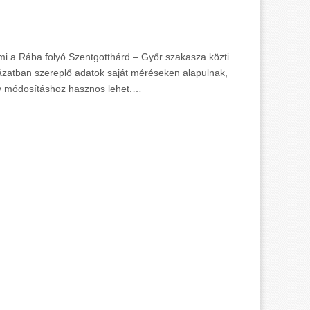
mi a Rába folyó Szentgotthárd – Győr szakasza közti
lázatban szereplő adatok saját méréseken alapulnak,
rv módosításhoz hasznos lehet.…