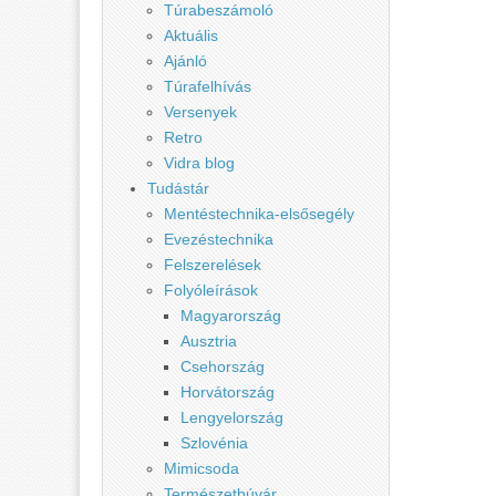
Túrabeszámoló
Aktuális
Ajánló
Túrafelhívás
Versenyek
Retro
Vidra blog
Tudástár
Mentéstechnika-elsősegély
Evezéstechnika
Felszerelések
Folyóleírások
Magyarország
Ausztria
Csehország
Horvátország
Lengyelország
Szlovénia
Mimicsoda
Természetbúvár