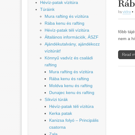
Ráb
Hévíz-patak vízitúra
Túráink
by
vidra
•
Mura rafting és vízitúra
Rába kenu és rafting
Hévíz-patak téli vízitúra
főbb táj
Általános információk, ÁSZF
nem a hi
Ajándékutalvány, ajándékozz
vízitúrát!
Read 
Könnyű vadvíz és családi
rafting
Mura rafting és vízitúra
Rába kenu és rafting
Moldva kenu és rafting
Dunajec kenu és rafting
Síkvízi túrák
Hévíz-patak téli vízitúra
Kerka patak
Kanizsa folyó – Principális
csatorna
Zala