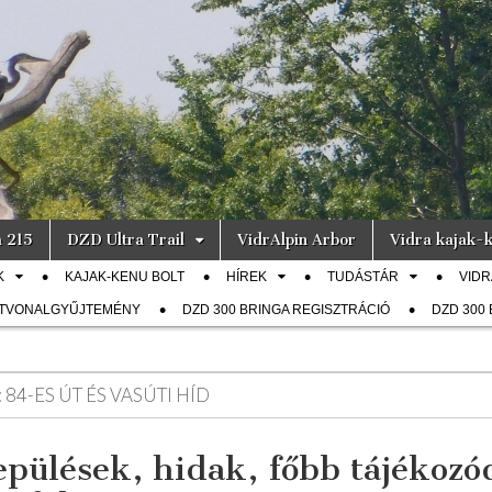
a 215
DZD Ultra Trail
VidrAlpin Arbor
Vidra kajak-k
K
KAJAK-KENU BOLT
HÍREK
TUDÁSTÁR
VIDR
ÚTVONALGYŰJTEMÉNY
DZD 300 BRINGA REGISZTRÁCIÓ
DZD 300
:
84-ES ÚT ÉS VASÚTI HÍD
epülések, hidak, főbb tájékozó