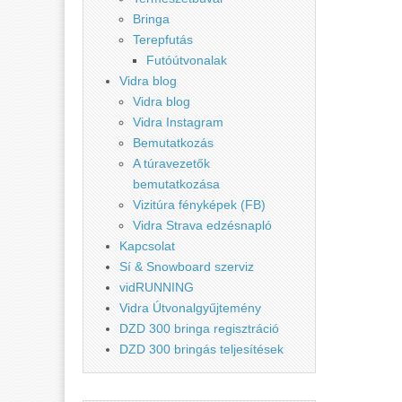
Bringa
Terepfutás
Futóútvonalak
Vidra blog
Vidra blog
Vidra Instagram
Bemutatkozás
A túravezetők
bemutatkozása
Vizitúra fényképek (FB)
Vidra Strava edzésnapló
Kapcsolat
Sí & Snowboard szerviz
vidRUNNING
Vidra Útvonalgyűjtemény
DZD 300 bringa regisztráció
DZD 300 bringás teljesítések