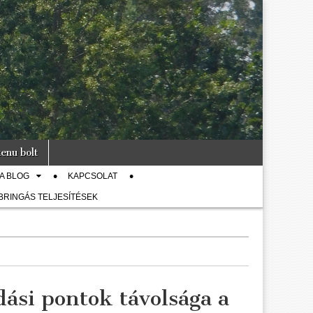
enu bolt
A BLOG
KAPCSOLAT
 BRINGÁS TELJESÍTÉSEK
dási pontok távolsága a