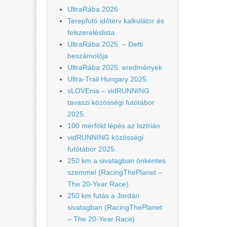
UltraRába 2026
Terepfutó időterv kalkulátor és
felszereléslista
UltraRába 2025. – Detti
beszámolója
UltraRába 2025. eredmények
Ultra-Trail Hungary 2025.
sLOVEnia – vidRUNNING
tavaszi közösségi futótábor
2025.
100 mérföld lépés az Isztrián
vidRUNNING közösségi
futótábor 2025.
250 km a sivatagban önkéntes
szemmel (RacingThePlanet –
The 20-Year Race)
250 km futás a Jordán
sivatagban (RacingThePlanet
– The 20-Year Race)