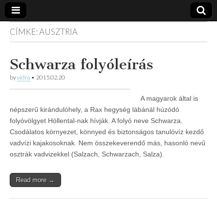
CÍMKE:
AUSZTRIA
Vidra
… vízitúra
szervezés,
vadvíz,
Vízitúra
Schwarza folyóleírás
kajakoktatás,
kajak-kenu
bolt,
by
vidra
•
2015.02.20
vidraságok…
A magyarok által is
népszerű kirándulóhely, a Rax hegység lábánál húzódó
folyóvölgyet Höllental-nak hívják. A folyó neve Schwarza.
Csodálatos környezet, könnyed és biztonságos tanulóvíz kezdő
vadvízi kajakosoknak. Nem összekeverendő más, hasonló nevű
osztrák vadvizekkel (Salzach, Schwarzach, Salza).
Read more →