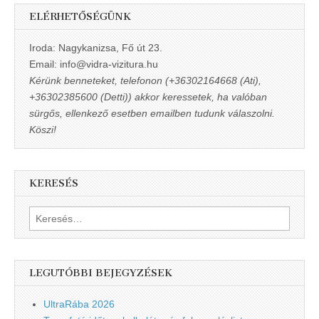
ELÉRHETŐSÉGÜNK
Iroda: Nagykanizsa, Fő út 23.
Email: info@vidra-vizitura.hu
Kérünk benneteket, telefonon (+36302164668 (Ati),
+36302385600 (Detti)) akkor keressetek, ha valóban
sürgős, ellenkező esetben emailben tudunk válaszolni.
Köszi!
KERESÉS
Keresés:
LEGUTÓBBI BEJEGYZÉSEK
UltraRába 2026