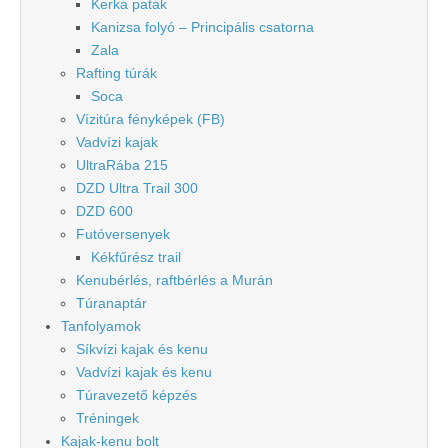
Kerka patak
Kanizsa folyó – Principális csatorna
Zala
Rafting túrák
Soca
Vízitúra fényképek (FB)
Vadvízi kajak
UltraRába 215
DZD Ultra Trail 300
DZD 600
Futóversenyek
Kékfűrész trail
Kenubérlés, raftbérlés a Murán
Túranaptár
Tanfolyamok
Síkvízi kajak és kenu
Vadvízi kajak és kenu
Túravezető képzés
Tréningek
Kajak-kenu bolt