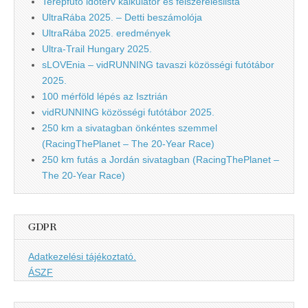
Terepfutó időterv kalkulátor és felszereléslista
UltraRába 2025. – Detti beszámolója
UltraRába 2025. eredmények
Ultra-Trail Hungary 2025.
sLOVEnia – vidRUNNING tavaszi közösségi futótábor
2025.
100 mérföld lépés az Isztrián
vidRUNNING közösségi futótábor 2025.
250 km a sivatagban önkéntes szemmel
(RacingThePlanet – The 20-Year Race)
250 km futás a Jordán sivatagban (RacingThePlanet –
The 20-Year Race)
GDPR
Adatkezelési tájékoztató.
ÁSZF