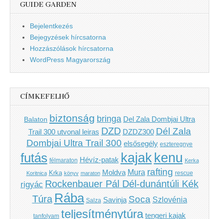
GUIDE GARDEN
Bejelentkezés
Bejegyzések hírcsatorna
Hozzászólások hírcsatorna
WordPress Magyarország
CÍMKEFELHŐ
biztonság
bringa
Del Zala Dombjai Ultra
Balaton
DZD
Dél Zala
Trail 300 utvonal leiras
DZDZ300
Dombjai Ultra Trail 300
elsősegély
eszteregnye
kenu
futás
kajak
Hévíz-patak
félmaraton
Kerka
rafting
Mura
Moldva
Krka
Koritnica
könyv
maraton
rescue
Rockenbauer Pál Dél-dunántúli Kék
rigyác
Rába
Túra
Soca
Szlovénia
Savinja
Salza
teljesítménytúra
tengeri kajak
tanfolyam