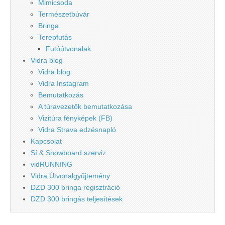
Mimicsoda
Természetbúvár
Bringa
Terepfutás
Futóútvonalak
Vidra blog
Vidra blog
Vidra Instagram
Bemutatkozás
A túravezetők bemutatkozása
Vizitúra fényképek (FB)
Vidra Strava edzésnapló
Kapcsolat
Sí & Snowboard szerviz
vidRUNNING
Vidra Útvonalgyűjtemény
DZD 300 bringa regisztráció
DZD 300 bringás teljesítések