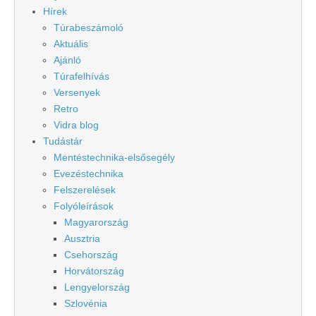
Hírek
Túrabeszámoló
Aktuális
Ajánló
Túrafelhívás
Versenyek
Retro
Vidra blog
Tudástár
Mentéstechnika-elsősegély
Evezéstechnika
Felszerelések
Folyóleírások
Magyarország
Ausztria
Csehország
Horvátország
Lengyelország
Szlovénia