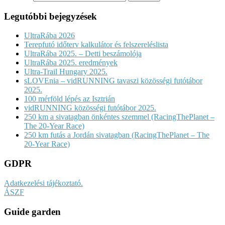
Legutóbbi bejegyzések
UltraRába 2026
Terepfutó időterv kalkulátor és felszereléslista
UltraRába 2025. – Detti beszámolója
UltraRába 2025. eredmények
Ultra-Trail Hungary 2025.
sLOVEnia – vidRUNNING tavaszi közösségi futótábor
2025.
100 mérföld lépés az Isztrián
vidRUNNING közösségi futótábor 2025.
250 km a sivatagban önkéntes szemmel (RacingThePlanet –
The 20-Year Race)
250 km futás a Jordán sivatagban (RacingThePlanet – The
20-Year Race)
GDPR
Adatkezelési tájékoztató.
ÁSZF
Guide garden