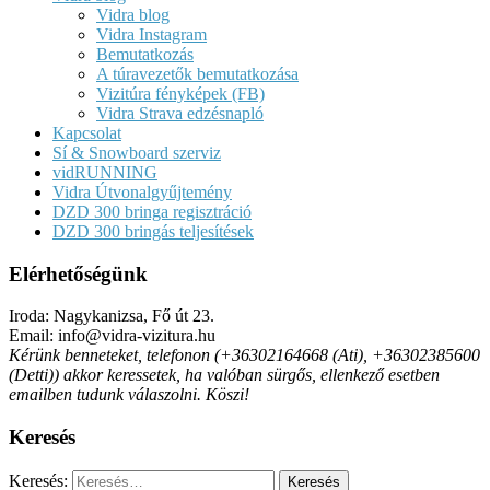
Vidra blog
Vidra Instagram
Bemutatkozás
A túravezetők bemutatkozása
Vizitúra fényképek (FB)
Vidra Strava edzésnapló
Kapcsolat
Sí & Snowboard szerviz
vidRUNNING
Vidra Útvonalgyűjtemény
DZD 300 bringa regisztráció
DZD 300 bringás teljesítések
Elérhetőségünk
Iroda: Nagykanizsa, Fő út 23.
Email: info@vidra-vizitura.hu
Kérünk benneteket, telefonon (+36302164668 (Ati), +36302385600
(Detti)) akkor keressetek, ha valóban sürgős, ellenkező esetben
emailben tudunk válaszolni. Köszi!
Keresés
Keresés: