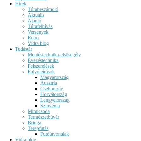
Hírek
Túrabeszámoló
Aktuális
Ajánló
Túrafelhívás
Versenyek
Retro
Vidra blog
Tudástár
Mentéstechnika-elsősegély
Evezéstechnika
Felszerelések
Folyóleírások
Magyarország
Ausztria
Csehország
Horvátország
Lengyelország
Szlovénia
Mimicsoda
Természetbúvár
Bringa
Terepfutás
Futóútvonalak
Vidra blog