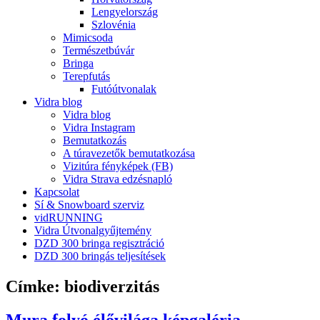
Lengyelország
Szlovénia
Mimicsoda
Természetbúvár
Bringa
Terepfutás
Futóútvonalak
Vidra blog
Vidra blog
Vidra Instagram
Bemutatkozás
A túravezetők bemutatkozása
Vizitúra fényképek (FB)
Vidra Strava edzésnapló
Kapcsolat
Sí & Snowboard szerviz
vidRUNNING
Vidra Útvonalgyűjtemény
DZD 300 bringa regisztráció
DZD 300 bringás teljesítések
Címke:
biodiverzitás
Mura folyó élővilága képgaléria