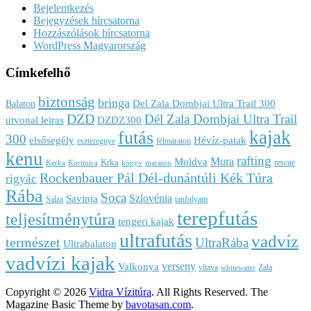
Bejelentkezés
Bejegyzések hírcsatorna
Hozzászólások hírcsatorna
WordPress Magyarország
Címkefelhő
biztonság
bringa
Del Zala Dombjai Ultra Trail 300
Balaton
DZD
Dél Zala Dombjai Ultra Trail
utvonal leiras
DZDZ300
kajak
futás
300
elsősegély
Hévíz-patak
eszteregnye
félmaraton
kenu
rafting
Mura
Moldva
Krka
rescue
Kerka
Koritnica
könyv
maraton
Rockenbauer Pál Dél-dunántúli Kék Túra
rigyác
Rába
Soca
Szlovénia
Savinja
Salza
tanfolyam
terepfutás
teljesítménytúra
tengeri kajak
ultrafutás
vadvíz
természet
UltraRába
Ultrabalaton
vadvízi kajak
verseny
Valkonya
vltava
Zala
whitewater
Copyright © 2026
Vidra Vízitúra
. All Rights Reserved.
The
Magazine Basic Theme by
bavotasan.com
.