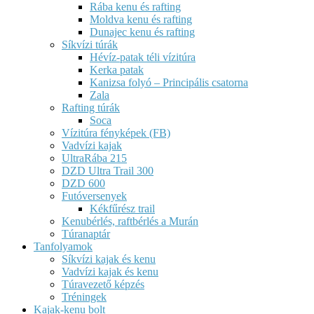
Rába kenu és rafting
Moldva kenu és rafting
Dunajec kenu és rafting
Síkvízi túrák
Hévíz-patak téli vízitúra
Kerka patak
Kanizsa folyó – Principális csatorna
Zala
Rafting túrák
Soca
Vízitúra fényképek (FB)
Vadvízi kajak
UltraRába 215
DZD Ultra Trail 300
DZD 600
Futóversenyek
Kékfűrész trail
Kenubérlés, raftbérlés a Murán
Túranaptár
Tanfolyamok
Síkvízi kajak és kenu
Vadvízi kajak és kenu
Túravezető képzés
Tréningek
Kajak-kenu bolt