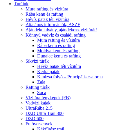
Túráink
Mura rafting és vízitúra
Rába kenu és rafting
Hévíz-patak téli vízitúra
Általános információk, ÁSZF
Ajándékutalvány, ajándékozz vízitúrát!
Könnyű vadvíz és családi rafting
Mura rafting és vízitúra
Rába kenu és rafting
Moldva kenu és rafting
Dunajec kenu és rafting
Síkvízi túrák
Hévíz-patak téli vízitúra
Kerka patak
Kanizsa folyó – Principális csatorna
Zala
Rafting túrák
Soca
Vízitúra fényképek (FB)
Vadvízi kajak
UltraRába 215
DZD Ultra Trail 300
DZD 600
Futóversenyek
Kékfűrész trail