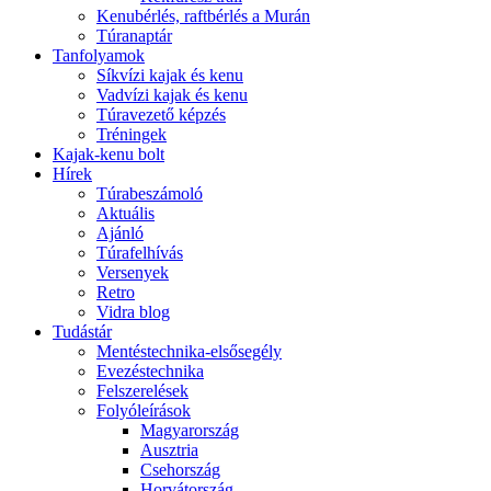
Kenubérlés, raftbérlés a Murán
Túranaptár
Tanfolyamok
Síkvízi kajak és kenu
Vadvízi kajak és kenu
Túravezető képzés
Tréningek
Kajak-kenu bolt
Hírek
Túrabeszámoló
Aktuális
Ajánló
Túrafelhívás
Versenyek
Retro
Vidra blog
Tudástár
Mentéstechnika-elsősegély
Evezéstechnika
Felszerelések
Folyóleírások
Magyarország
Ausztria
Csehország
Horvátország