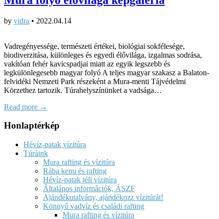
by
vidra
•
2022.04.14
Vadregényessége, természeti értékei, biológiai sokfélesége,
biodiverzitása, különleges és egyedi élővilága, izgalmas sodrása,
vakítóan fehér kavicspadjai miatt az egyik legszebb és
legkülönlegesebb magyar folyó A teljes magyar szakasz a Balaton-
felvidéki Nemzeti Park részeként a Mura-menti Tájvédelmi
Körzethez tartozik. Túrahelyszínünket a vadsága…
Read more →
Honlaptérkép
Hévíz-patak vízitúra
Túráink
Mura rafting és vízitúra
Rába kenu és rafting
Hévíz-patak téli vízitúra
Általános információk, ÁSZF
Ajándékutalvány, ajándékozz vízitúrát!
Könnyű vadvíz és családi rafting
Mura rafting és vízitúra