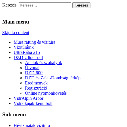
Keresés:
Vidra Vízitúra
… vízitúra szervezés, vadvíz, kajakoktatás, kajak-kenu bolt,
vidraságok…
Main menu
Skip to content
Mura rafting és vízitúra
Vízitúráink
UltraRába 215
DZD Ultra Trail
Adatok és szabályok
Útvonal
DZD 600
DZD és Zalai-Dombság térkép
Eredmények
Regisztráció
Online nyomonkövetés
VidrAlpin Arbor
Vidra kajak-kenu bolt
Sub menu
Hévíz-patak vízitúra