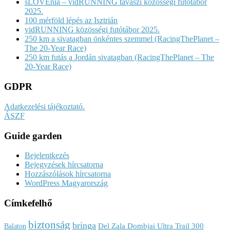
sLOVEnia – vidRUNNING tavaszi közösségi futótábor
2025.
100 mérföld lépés az Isztrián
vidRUNNING közösségi futótábor 2025.
250 km a sivatagban önkéntes szemmel (RacingThePlanet –
The 20-Year Race)
250 km futás a Jordán sivatagban (RacingThePlanet – The
20-Year Race)
GDPR
Adatkezelési tájékoztató.
ÁSZF
Guide garden
Bejelentkezés
Bejegyzések hírcsatorna
Hozzászólások hírcsatorna
WordPress Magyarország
Címkefelhő
biztonság
bringa
Del Zala Dombjai Ultra Trail 300
Balaton