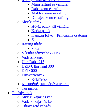
Mura rafting és vízitúra
Rába kenu és rafting
Moldva kenu és rafting
Dunajec kenu és rafting
Síkvízi túrák
Hévíz-patak téli vízitúra
Kerka patak
Kanizsa folyó – Principális csatorna
Zala
Rafting túrák
Soca
Vízitúra fényképek (FB)
Vadvízi kajak
UltraRába 215
DZD Ultra Trail 300
DZD 600
Futóversenyek
Kékfűrész trail
Kenubérlés, raftbérlés a Murán
Túranaptár
Tanfolyamok
Síkvízi kajak és kenu
Vadvízi kajak és kenu
Túravezető képzés