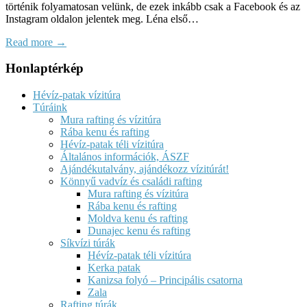
történik folyamatosan velünk, de ezek inkább csak a Facebook és az
Instagram oldalon jelentek meg. Léna első…
Read more →
Honlaptérkép
Hévíz-patak vízitúra
Túráink
Mura rafting és vízitúra
Rába kenu és rafting
Hévíz-patak téli vízitúra
Általános információk, ÁSZF
Ajándékutalvány, ajándékozz vízitúrát!
Könnyű vadvíz és családi rafting
Mura rafting és vízitúra
Rába kenu és rafting
Moldva kenu és rafting
Dunajec kenu és rafting
Síkvízi túrák
Hévíz-patak téli vízitúra
Kerka patak
Kanizsa folyó – Principális csatorna
Zala
Rafting túrák