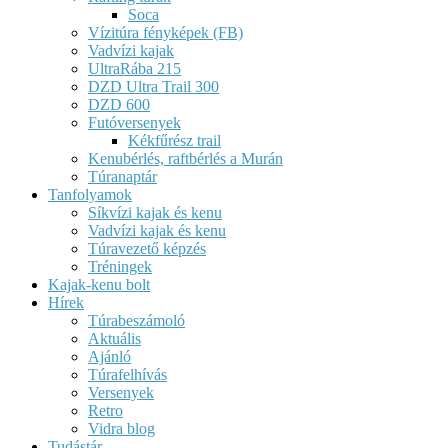
Soca
Vízitúra fényképek (FB)
Vadvízi kajak
UltraRába 215
DZD Ultra Trail 300
DZD 600
Futóversenyek
Kékfűrész trail
Kenubérlés, raftbérlés a Murán
Túranaptár
Tanfolyamok
Síkvízi kajak és kenu
Vadvízi kajak és kenu
Túravezető képzés
Tréningek
Kajak-kenu bolt
Hírek
Túrabeszámoló
Aktuális
Ajánló
Túrafelhívás
Versenyek
Retro
Vidra blog
Tudástár