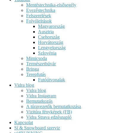
Mentéstechnika-elsősegély
Evezéstechnika
Felszerelések
Folyóleírások
Magyarország
Ausztria
Csehország
Horvátország
Lengyelország
Szlovénia
Mimicsoda
Természetbúvár
Bringa
Terepfutás
Futóútvonalak
Vidra blog
Vidra blog
Vidra Instagram
Bemutatkozás
A túravezetők bemutatkozása
Vizitúra fényképek (FB)
Vidra Strava edzésnapló
Kapcsolat
Sí & Snowboard szerviz