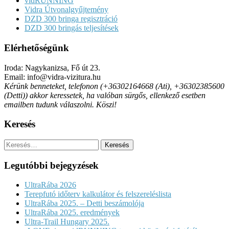
vidRUNNING
Vidra Útvonalgyűjtemény
DZD 300 bringa regisztráció
DZD 300 bringás teljesítések
Elérhetőségünk
Iroda: Nagykanizsa, Fő út 23.
Email: info@vidra-vizitura.hu
Kérünk benneteket, telefonon (+36302164668 (Ati), +36302385600
(Detti)) akkor keressetek, ha valóban sürgős, ellenkező esetben
emailben tudunk válaszolni. Köszi!
Keresés
Keresés:
Legutóbbi bejegyzések
UltraRába 2026
Terepfutó időterv kalkulátor és felszereléslista
UltraRába 2025. – Detti beszámolója
UltraRába 2025. eredmények
Ultra-Trail Hungary 2025.