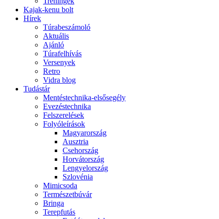
Tréningek
Kajak-kenu bolt
Hírek
Túrabeszámoló
Aktuális
Ajánló
Túrafelhívás
Versenyek
Retro
Vidra blog
Tudástár
Mentéstechnika-elsősegély
Evezéstechnika
Felszerelések
Folyóleírások
Magyarország
Ausztria
Csehország
Horvátország
Lengyelország
Szlovénia
Mimicsoda
Természetbúvár
Bringa
Terepfutás