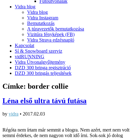
Futóútvonalak
Vidra blog
Vidra blog
Vidra Instagram
Bemutatkozás
A túravezetők bemutatkozása
Vizitúra fényképek (FB)
Vidra Strava edzésnapló
Kapcsolat
Sí & Snowboard szerviz
vidRUNNING
Vidra Útvonalgyűjtemény
DZD 300 bringa regisztráció
DZD 300 bringás teljesítések
Címke:
border collie
Léna első ultra távú futása
by
vidra
•
2017.02.03
Régóta nem írtam már semmit a blogra. Nem azért, mert nem volt
semmi érdekes, de nem nagyon volt idő írni. Sok-sok jó dolog