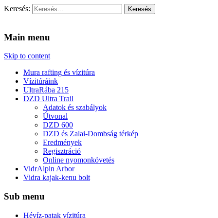
Keresés:
Vidra Vízitúra
… vízitúra szervezés, vadvíz, kajakoktatás, kajak-kenu bolt,
vidraságok…
Main menu
Skip to content
Mura rafting és vízitúra
Vízitúráink
UltraRába 215
DZD Ultra Trail
Adatok és szabályok
Útvonal
DZD 600
DZD és Zalai-Dombság térkép
Eredmények
Regisztráció
Online nyomonkövetés
VidrAlpin Arbor
Vidra kajak-kenu bolt
Sub menu
Hévíz-patak vízitúra