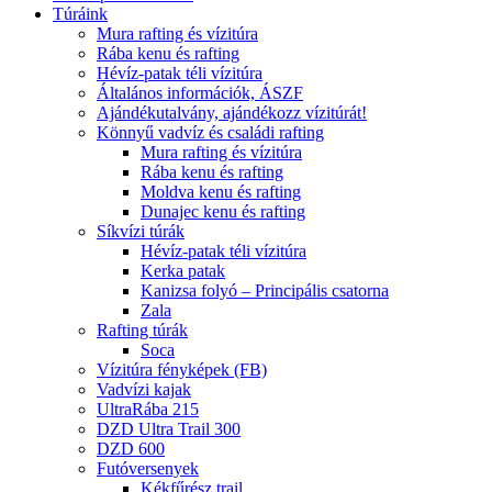
Túráink
Mura rafting és vízitúra
Rába kenu és rafting
Hévíz-patak téli vízitúra
Általános információk, ÁSZF
Ajándékutalvány, ajándékozz vízitúrát!
Könnyű vadvíz és családi rafting
Mura rafting és vízitúra
Rába kenu és rafting
Moldva kenu és rafting
Dunajec kenu és rafting
Síkvízi túrák
Hévíz-patak téli vízitúra
Kerka patak
Kanizsa folyó – Principális csatorna
Zala
Rafting túrák
Soca
Vízitúra fényképek (FB)
Vadvízi kajak
UltraRába 215
DZD Ultra Trail 300
DZD 600
Futóversenyek
Kékfűrész trail