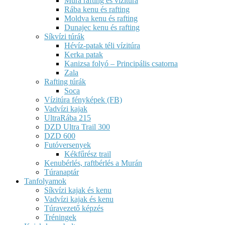
Mura rafting és vízitúra
Rába kenu és rafting
Moldva kenu és rafting
Dunajec kenu és rafting
Síkvízi túrák
Hévíz-patak téli vízitúra
Kerka patak
Kanizsa folyó – Principális csatorna
Zala
Rafting túrák
Soca
Vízitúra fényképek (FB)
Vadvízi kajak
UltraRába 215
DZD Ultra Trail 300
DZD 600
Futóversenyek
Kékfűrész trail
Kenubérlés, raftbérlés a Murán
Túranaptár
Tanfolyamok
Síkvízi kajak és kenu
Vadvízi kajak és kenu
Túravezető képzés
Tréningek