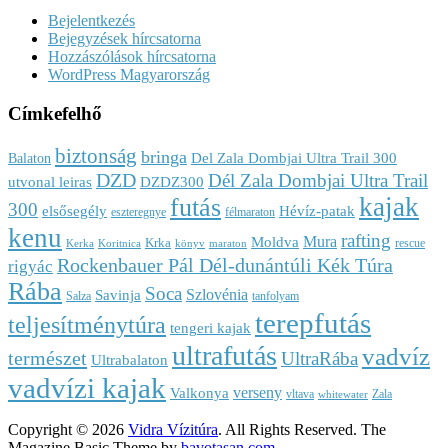
Bejelentkezés
Bejegyzések hírcsatorna
Hozzászólások hírcsatorna
WordPress Magyarország
Címkefelhő
biztonság
bringa
Del Zala Dombjai Ultra Trail 300
Balaton
DZD
Dél Zala Dombjai Ultra Trail
utvonal leiras
DZDZ300
kajak
futás
300
elsősegély
Hévíz-patak
eszteregnye
félmaraton
kenu
rafting
Mura
Moldva
Krka
rescue
Kerka
Koritnica
könyv
maraton
Rockenbauer Pál Dél-dunántúli Kék Túra
rigyác
Rába
Soca
Szlovénia
Savinja
Salza
tanfolyam
terepfutás
teljesítménytúra
tengeri kajak
ultrafutás
vadvíz
természet
UltraRába
Ultrabalaton
vadvízi kajak
verseny
Valkonya
vltava
Zala
whitewater
Copyright © 2026
Vidra Vízitúra
. All Rights Reserved.
The
Magazine Basic Theme by
bavotasan.com
.