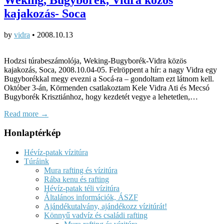
kajakozás- Soca
by
vidra
•
2008.10.13
Hodzsi túrabeszámolója, Weking-Bugyborék-Vidra közös
kajakozás, Soca, 2008.10.04-05. Felröppent a hír: a nagy Vidra egy
Bugyborékkal megy evezni a Socá-ra – gondoltam ezt látnom kell.
Október 3-án, Körmenden csatlakoztam Kele Vidra Ati és Mecsó
Bugyborék Krisztiánhoz, hogy kezdetét vegye a lehetetlen,…
Read more →
Honlaptérkép
Hévíz-patak vízitúra
Túráink
Mura rafting és vízitúra
Rába kenu és rafting
Hévíz-patak téli vízitúra
Általános információk, ÁSZF
Ajándékutalvány, ajándékozz vízitúrát!
Könnyű vadvíz és családi rafting