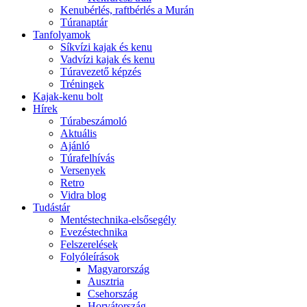
Kenubérlés, raftbérlés a Murán
Túranaptár
Tanfolyamok
Síkvízi kajak és kenu
Vadvízi kajak és kenu
Túravezető képzés
Tréningek
Kajak-kenu bolt
Hírek
Túrabeszámoló
Aktuális
Ajánló
Túrafelhívás
Versenyek
Retro
Vidra blog
Tudástár
Mentéstechnika-elsősegély
Evezéstechnika
Felszerelések
Folyóleírások
Magyarország
Ausztria
Csehország
Horvátország