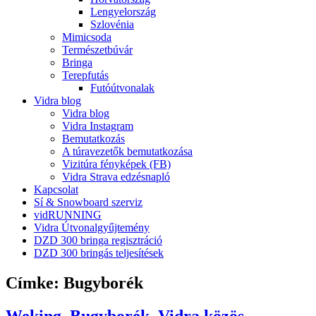
Lengyelország
Szlovénia
Mimicsoda
Természetbúvár
Bringa
Terepfutás
Futóútvonalak
Vidra blog
Vidra blog
Vidra Instagram
Bemutatkozás
A túravezetők bemutatkozása
Vizitúra fényképek (FB)
Vidra Strava edzésnapló
Kapcsolat
Sí & Snowboard szerviz
vidRUNNING
Vidra Útvonalgyűjtemény
DZD 300 bringa regisztráció
DZD 300 bringás teljesítések
Címke:
Bugyborék
Weking, Bugyborék, Vidra közös