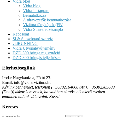
Vidra blog
Vidra blog
Vidra Instagram
Bemutatkozás
A túravezetők bemutatkozása
Vizitúra fényképek (FB)
Vidra Strava edzésnapló
Kapcsolat
Sí & Snowboard szerviz
vidRUNNING
Vidra Útvonalgyűjtemény
DZD 300 bringa regisztráció
DZD 300 bringás teljesítések
Elérhetőségünk
Iroda: Nagykanizsa, Fő út 23.
Email: info@vidra-vizitura.hu
Kérünk benneteket, telefonon (+36302164668 (Ati), +36302385600
(Detti)) akkor keressetek, ha valóban sürgős, ellenkező esetben
emailben tudunk válaszolni. Köszi!
Keresés