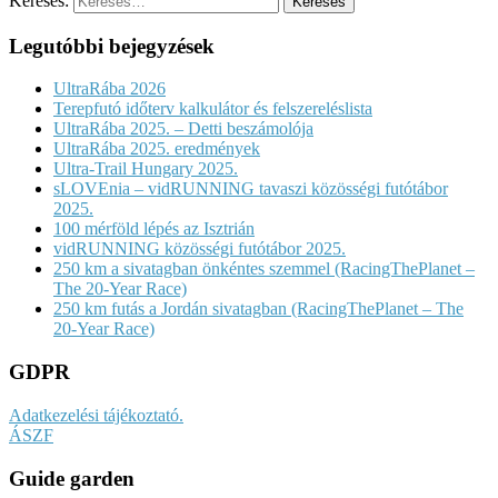
Keresés:
Legutóbbi bejegyzések
UltraRába 2026
Terepfutó időterv kalkulátor és felszereléslista
UltraRába 2025. – Detti beszámolója
UltraRába 2025. eredmények
Ultra-Trail Hungary 2025.
sLOVEnia – vidRUNNING tavaszi közösségi futótábor
2025.
100 mérföld lépés az Isztrián
vidRUNNING közösségi futótábor 2025.
250 km a sivatagban önkéntes szemmel (RacingThePlanet –
The 20-Year Race)
250 km futás a Jordán sivatagban (RacingThePlanet – The
20-Year Race)
GDPR
Adatkezelési tájékoztató.
ÁSZF
Guide garden