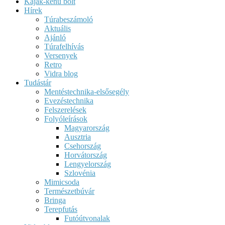
Kajak-kenu bolt
Hírek
Túrabeszámoló
Aktuális
Ajánló
Túrafelhívás
Versenyek
Retro
Vidra blog
Tudástár
Mentéstechnika-elsősegély
Evezéstechnika
Felszerelések
Folyóleírások
Magyarország
Ausztria
Csehország
Horvátország
Lengyelország
Szlovénia
Mimicsoda
Természetbúvár
Bringa
Terepfutás
Futóútvonalak