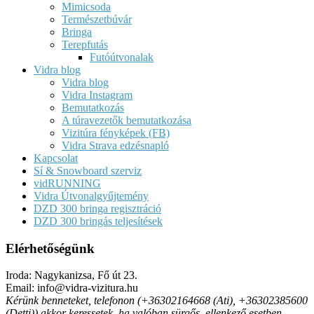
Mimicsoda
Természetbúvár
Bringa
Terepfutás
Futóútvonalak
Vidra blog
Vidra blog
Vidra Instagram
Bemutatkozás
A túravezetők bemutatkozása
Vizitúra fényképek (FB)
Vidra Strava edzésnapló
Kapcsolat
Sí & Snowboard szerviz
vidRUNNING
Vidra Útvonalgyűjtemény
DZD 300 bringa regisztráció
DZD 300 bringás teljesítések
Elérhetőségünk
Iroda: Nagykanizsa, Fő út 23.
Email: info@vidra-vizitura.hu
Kérünk benneteket, telefonon (+36302164668 (Ati), +36302385600
(Detti)) akkor keressetek, ha valóban sürgős, ellenkező esetben