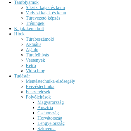
Tanfolyamok
Síkvízi kajak és kenu
Vadvízi kajak és kenu
Túravezető képzés
Tréningek
Kajak-kenu bolt
Hírek
Túrabeszámoló
Aktuális
Ajánló
Túrafelhívás
Versenyek
Retro
Vidra blog
Tudástár
Mentéstechnika-elsősegély
Evezéstechnika
Felszerelések
Folyóleírások
Magyarország
Ausztria
Csehország
Horvátország
Lengyelország
Szlovénia