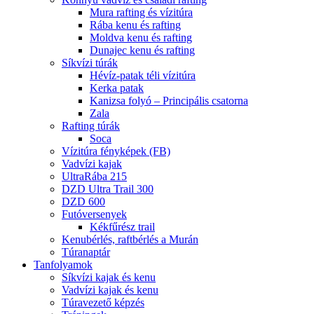
Mura rafting és vízitúra
Rába kenu és rafting
Moldva kenu és rafting
Dunajec kenu és rafting
Síkvízi túrák
Hévíz-patak téli vízitúra
Kerka patak
Kanizsa folyó – Principális csatorna
Zala
Rafting túrák
Soca
Vízitúra fényképek (FB)
Vadvízi kajak
UltraRába 215
DZD Ultra Trail 300
DZD 600
Futóversenyek
Kékfűrész trail
Kenubérlés, raftbérlés a Murán
Túranaptár
Tanfolyamok
Síkvízi kajak és kenu
Vadvízi kajak és kenu
Túravezető képzés