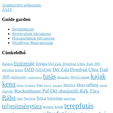
Adatkezelési tájékoztató.
ÁSZF
Guide garden
Bejelentkezés
Bejegyzések hírcsatorna
Hozzászólások hírcsatorna
WordPress Magyarország
Címkefelhő
biztonság
bringa
Del Zala Dombjai Ultra Trail 300
Balaton
DZD
Dél Zala Dombjai Ultra Trail
utvonal leiras
DZDZ300
kajak
futás
300
elsősegély
Hévíz-patak
eszteregnye
félmaraton
kenu
rafting
Mura
Moldva
Krka
rescue
Kerka
Koritnica
könyv
maraton
Rockenbauer Pál Dél-dunántúli Kék Túra
rigyác
Rába
Soca
Szlovénia
Savinja
Salza
tanfolyam
terepfutás
teljesítménytúra
tengeri kajak