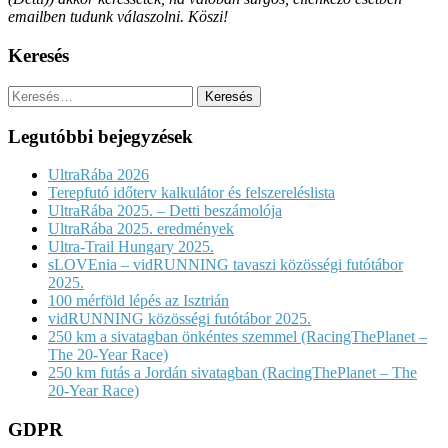
emailben tudunk válaszolni. Köszi!
Keresés
Keresés:
Legutóbbi bejegyzések
UltraRába 2026
Terepfutó időterv kalkulátor és felszereléslista
UltraRába 2025. – Detti beszámolója
UltraRába 2025. eredmények
Ultra-Trail Hungary 2025.
sLOVEnia – vidRUNNING tavaszi közösségi futótábor
2025.
100 mérföld lépés az Isztrián
vidRUNNING közösségi futótábor 2025.
250 km a sivatagban önkéntes szemmel (RacingThePlanet –
The 20-Year Race)
250 km futás a Jordán sivatagban (RacingThePlanet – The
20-Year Race)
GDPR