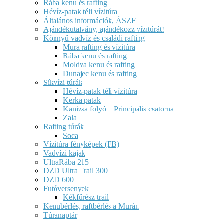
Rába kenu és rafting
Hévíz-patak téli vízitúra
Általános információk, ÁSZF
Ajándékutalvány, ajándékozz vízitúrát!
Könnyű vadvíz és családi rafting
Mura rafting és vízitúra
Rába kenu és rafting
Moldva kenu és rafting
Dunajec kenu és rafting
Síkvízi túrák
Hévíz-patak téli vízitúra
Kerka patak
Kanizsa folyó – Principális csatorna
Zala
Rafting túrák
Soca
Vízitúra fényképek (FB)
Vadvízi kajak
UltraRába 215
DZD Ultra Trail 300
DZD 600
Futóversenyek
Kékfűrész trail
Kenubérlés, raftbérlés a Murán
Túranaptár