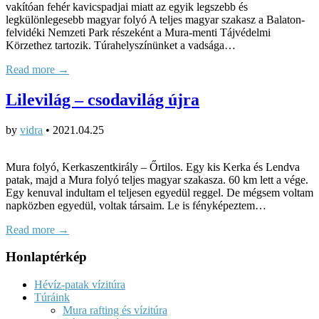
vakítóan fehér kavicspadjai miatt az egyik legszebb és
legkülönlegesebb magyar folyó A teljes magyar szakasz a Balaton-
felvidéki Nemzeti Park részeként a Mura-menti Tájvédelmi
Körzethez tartozik. Túrahelyszínünket a vadsága…
Read more →
Lilevilág – csodavilág újra
by
vidra
•
2021.04.25
Mura folyó, Kerkaszentkirály – Őrtilos. Egy kis Kerka és Lendva
patak, majd a Mura folyó teljes magyar szakasza. 60 km lett a vége.
Egy kenuval indultam el teljesen egyedül reggel. De mégsem voltam
napközben egyedül, voltak társaim. Le is fényképeztem…
Read more →
Honlaptérkép
Hévíz-patak vízitúra
Túráink
Mura rafting és vízitúra