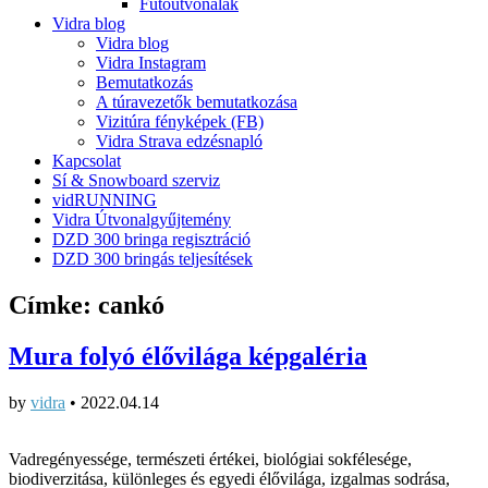
Futóútvonalak
Vidra blog
Vidra blog
Vidra Instagram
Bemutatkozás
A túravezetők bemutatkozása
Vizitúra fényképek (FB)
Vidra Strava edzésnapló
Kapcsolat
Sí & Snowboard szerviz
vidRUNNING
Vidra Útvonalgyűjtemény
DZD 300 bringa regisztráció
DZD 300 bringás teljesítések
Címke:
cankó
Mura folyó élővilága képgaléria
by
vidra
•
2022.04.14
Vadregényessége, természeti értékei, biológiai sokfélesége,
biodiverzitása, különleges és egyedi élővilága, izgalmas sodrása,