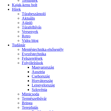
Tréningek
Kajak-kenu bolt
Hírek
Túrabeszámoló
Aktuális
Ajánló
Túrafelhívás
Versenyek
Retro
Vidra blog
Tudástár
Mentéstechnika-elsősegély
Evezéstechnika
Felszerelések
Folyóleírások
Magyarország
Ausztria
Csehország
Horvátország
Lengyelország
Szlovénia
Mimicsoda
Természetbúvár
Bringa
Terepfutás