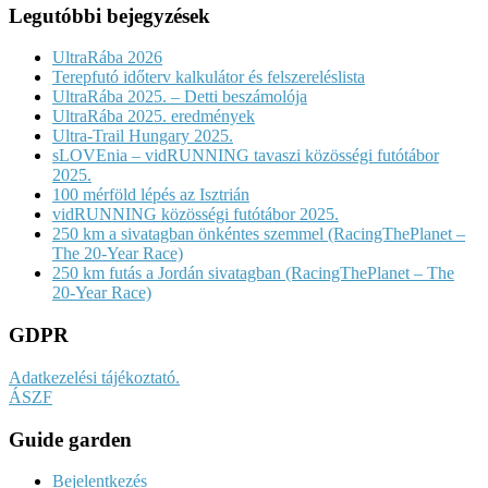
Legutóbbi bejegyzések
UltraRába 2026
Terepfutó időterv kalkulátor és felszereléslista
UltraRába 2025. – Detti beszámolója
UltraRába 2025. eredmények
Ultra-Trail Hungary 2025.
sLOVEnia – vidRUNNING tavaszi közösségi futótábor
2025.
100 mérföld lépés az Isztrián
vidRUNNING közösségi futótábor 2025.
250 km a sivatagban önkéntes szemmel (RacingThePlanet –
The 20-Year Race)
250 km futás a Jordán sivatagban (RacingThePlanet – The
20-Year Race)
GDPR
Adatkezelési tájékoztató.
ÁSZF
Guide garden
Bejelentkezés