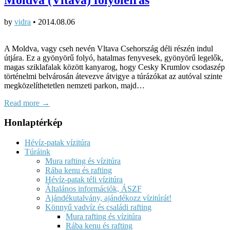
by
vidra
•
2014.08.06
A Moldva, vagy cseh nevén Vltava Csehország déli részén indul
útjára. Ez a gyönyörű folyó, hatalmas fenyvesek, gyönyörű legelők,
magas sziklafalak között kanyarog, hogy Cesky Krumlov csodaszép
történelmi belvárosán átevezve átvigye a túrázókat az autóval szinte
megközelíthetetlen nemzeti parkon, majd…
Read more →
Honlaptérkép
Hévíz-patak vízitúra
Túráink
Mura rafting és vízitúra
Rába kenu és rafting
Hévíz-patak téli vízitúra
Általános információk, ÁSZF
Ajándékutalvány, ajándékozz vízitúrát!
Könnyű vadvíz és családi rafting
Mura rafting és vízitúra
Rába kenu és rafting