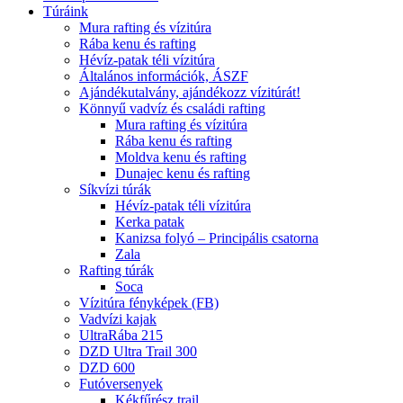
Túráink
Mura rafting és vízitúra
Rába kenu és rafting
Hévíz-patak téli vízitúra
Általános információk, ÁSZF
Ajándékutalvány, ajándékozz vízitúrát!
Könnyű vadvíz és családi rafting
Mura rafting és vízitúra
Rába kenu és rafting
Moldva kenu és rafting
Dunajec kenu és rafting
Síkvízi túrák
Hévíz-patak téli vízitúra
Kerka patak
Kanizsa folyó – Principális csatorna
Zala
Rafting túrák
Soca
Vízitúra fényképek (FB)
Vadvízi kajak
UltraRába 215
DZD Ultra Trail 300
DZD 600
Futóversenyek
Kékfűrész trail