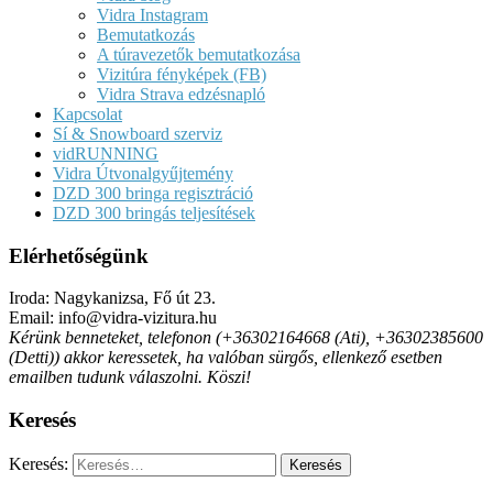
Vidra Instagram
Bemutatkozás
A túravezetők bemutatkozása
Vizitúra fényképek (FB)
Vidra Strava edzésnapló
Kapcsolat
Sí & Snowboard szerviz
vidRUNNING
Vidra Útvonalgyűjtemény
DZD 300 bringa regisztráció
DZD 300 bringás teljesítések
Elérhetőségünk
Iroda: Nagykanizsa, Fő út 23.
Email: info@vidra-vizitura.hu
Kérünk benneteket, telefonon (+36302164668 (Ati), +36302385600
(Detti)) akkor keressetek, ha valóban sürgős, ellenkező esetben
emailben tudunk válaszolni. Köszi!
Keresés
Keresés: