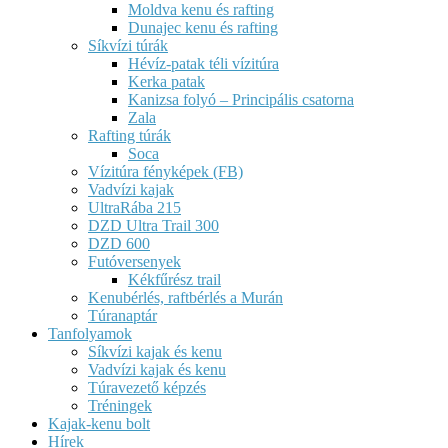
Moldva kenu és rafting
Dunajec kenu és rafting
Síkvízi túrák
Hévíz-patak téli vízitúra
Kerka patak
Kanizsa folyó – Principális csatorna
Zala
Rafting túrák
Soca
Vízitúra fényképek (FB)
Vadvízi kajak
UltraRába 215
DZD Ultra Trail 300
DZD 600
Futóversenyek
Kékfűrész trail
Kenubérlés, raftbérlés a Murán
Túranaptár
Tanfolyamok
Síkvízi kajak és kenu
Vadvízi kajak és kenu
Túravezető képzés
Tréningek
Kajak-kenu bolt
Hírek