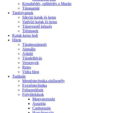
Kenubérlés, raftbérlés a Murán
Túranaptár
Tanfolyamok
Síkvízi kajak és kenu
Vadvízi kajak és kenu
Túravezető képzés
Tréningek
Kajak-kenu bolt
Hírek
Túrabeszámoló
Aktuális
Ajánló
Túrafelhívás
Versenyek
Retro
Vidra blog
Tudástár
Mentéstechnika-elsősegély
Evezéstechnika
Felszerelések
Folyóleírások
Magyarország
Ausztria
Csehország
Horvátország