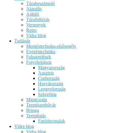
Túrabeszámoló
Aktuális
Ajánló
Túrafelhívás
Versenyek
Retro
Vidra blog
Tudástár
Mentéstechnika-elsősegély
Evezéstechnika
Felszerelések
Folyóleírások
Magyarország
Ausztria
Csehország
Horvátország
Lengyelország
Szlovénia
Mimicsoda
Természetbúvár
Bringa
Terepfutás
Futóútvonalak
Vidra blog
Vidra blog