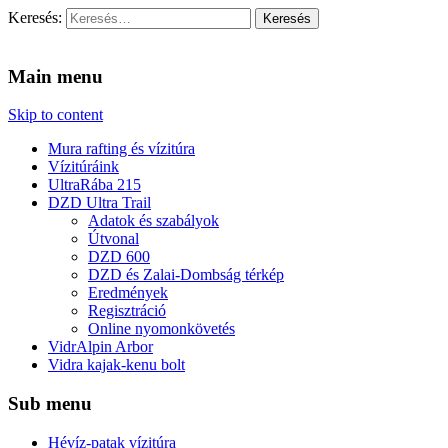
Keresés:
Vidra Vízitúra
… vízitúra szervezés, vadvíz, kajakoktatás, kajak-kenu bolt,
vidraságok…
Main menu
Skip to content
Mura rafting és vízitúra
Vízitúráink
UltraRába 215
DZD Ultra Trail
Adatok és szabályok
Útvonal
DZD 600
DZD és Zalai-Dombság térkép
Eredmények
Regisztráció
Online nyomonkövetés
VidrAlpin Arbor
Vidra kajak-kenu bolt
Sub menu
Hévíz-patak vízitúra