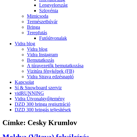
Lengyelország
Szlovénia
Mimicsoda
Természetbúvár
Bringa
Terepfutás
Futóútvonalak
Vidra blog
Vidra blog
Vidra Instagram
Bemutatkozás
A túravezetők bemutatkozása
Vizitúra fényképek (FB)
Vidra Strava edzésnapló
Kapcsolat
Sí & Snowboard szerviz
vidRUNNING
Vidra Útvonalgyűjtemény
DZD 300 bringa regisztráció
DZD 300 bringás teljesítések
Címke:
Cesky Krumlov
Moldva (Vltava) folyóleírás