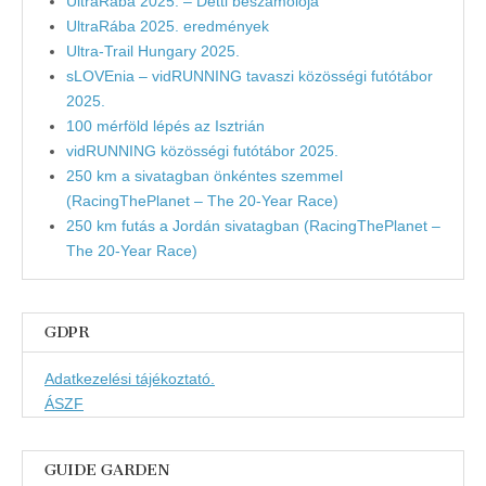
UltraRába 2025. – Detti beszámolója
UltraRába 2025. eredmények
Ultra-Trail Hungary 2025.
sLOVEnia – vidRUNNING tavaszi közösségi futótábor
2025.
100 mérföld lépés az Isztrián
vidRUNNING közösségi futótábor 2025.
250 km a sivatagban önkéntes szemmel
(RacingThePlanet – The 20-Year Race)
250 km futás a Jordán sivatagban (RacingThePlanet –
The 20-Year Race)
GDPR
Adatkezelési tájékoztató.
ÁSZF
GUIDE GARDEN