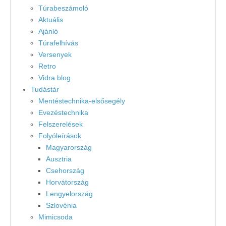
Túrabeszámoló
Aktuális
Ajánló
Túrafelhívás
Versenyek
Retro
Vidra blog
Tudástár
Mentéstechnika-elsősegély
Evezéstechnika
Felszerelések
Folyóleírások
Magyarország
Ausztria
Csehország
Horvátország
Lengyelország
Szlovénia
Mimicsoda