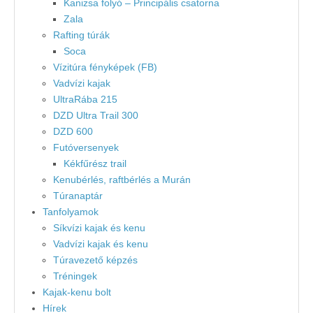
Kanizsa folyó – Principális csatorna
Zala
Rafting túrák
Soca
Vízitúra fényképek (FB)
Vadvízi kajak
UltraRába 215
DZD Ultra Trail 300
DZD 600
Futóversenyek
Kékfűrész trail
Kenubérlés, raftbérlés a Murán
Túranaptár
Tanfolyamok
Síkvízi kajak és kenu
Vadvízi kajak és kenu
Túravezető képzés
Tréningek
Kajak-kenu bolt
Hírek