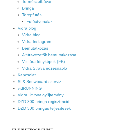
Természetbúvár
Bringa
Terepfutás
Futóútvonalak
Vidra blog
Vidra blog
Vidra Instagram
Bemutatkozás
A túravezetők bemutatkozása
Vizitúra fényképek (FB)
Vidra Strava edzésnapló
Kapcsolat
Sí & Snowboard szerviz
vidRUNNING
Vidra Útvonalgyűjtemény
DZD 300 bringa regisztráció
DZD 300 bringás teljesítések