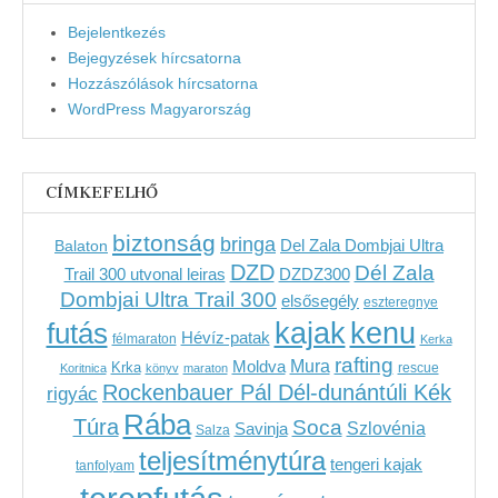
Bejelentkezés
Bejegyzések hírcsatorna
Hozzászólások hírcsatorna
WordPress Magyarország
CÍMKEFELHŐ
biztonság
bringa
Del Zala Dombjai Ultra
Balaton
DZD
Dél Zala
Trail 300 utvonal leiras
DZDZ300
Dombjai Ultra Trail 300
elsősegély
eszteregnye
kenu
futás
kajak
Hévíz-patak
félmaraton
Kerka
rafting
Mura
Moldva
Krka
Koritnica
könyv
maraton
rescue
Rockenbauer Pál Dél-dunántúli Kék
rigyác
Rába
Túra
Soca
Szlovénia
Savinja
Salza
teljesítménytúra
tengeri kajak
tanfolyam