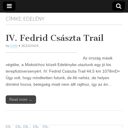
CÍMKE:
EDELÉNY
Vidra
… vízitúra
szervezés,
vadvíz,
Vízitúra
IV. Fedrid Császta Trail
kajakoktatás,
kajak-kenu
bolt,
by
Detti
•
2022.04.04
vidraságok…
Az ország másik
végébe, a Miskolchoz közeli Edelénybe utaztunk egy jó kis
terepfutóversenyért. IV. Fedrid Császta Trail 44,5 km 1078mD+
Úgy volt, hogy mindketten futunk, de Ati nehéz, de helyes
döntést hozva, betegség miatt nem állt rajthoz, így az én…
Read more →