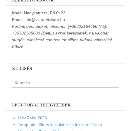
ELÉRHETŐSÉGÜNK
Iroda: Nagykanizsa, Fő út 23.
Email: info@vidra-vizitura.hu
Kérünk benneteket, telefonon (+36302164668 (Ati),
+36302385600 (Detti)) akkor keressetek, ha valóban
sürgős, ellenkező esetben emailben tudunk válaszolni.
Köszi!
KERESÉS
Keresés:
LEGUTÓBBI BEJEGYZÉSEK
UltraRába 2026
Terepfutó időterv kalkulátor és felszereléslista