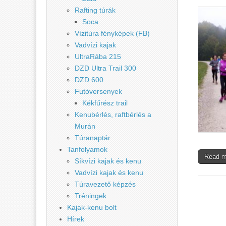
Rafting túrák
Soca
Vízitúra fényképek (FB)
Vadvízi kajak
UltraRába 215
DZD Ultra Trail 300
DZD 600
Futóversenyek
Kékfűrész trail
Kenubérlés, raftbérlés a
Murán
Túranaptár
Tanfolyamok
Read 
Síkvízi kajak és kenu
Vadvízi kajak és kenu
Túravezető képzés
Tréningek
Kajak-kenu bolt
Hírek