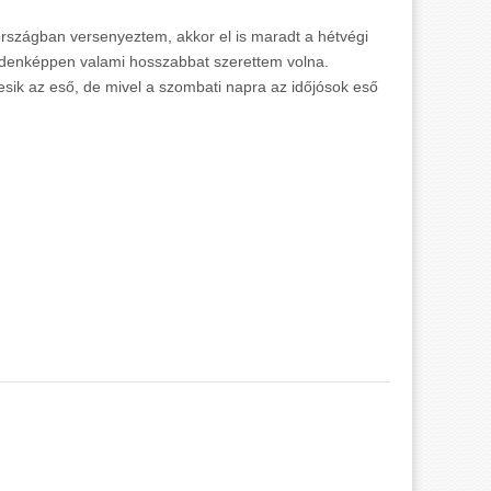
rszágban versenyeztem, akkor el is maradt a hétvégi
denképpen valami hosszabbat szerettem volna.
esik az eső, de mivel a szombati napra az időjósok eső