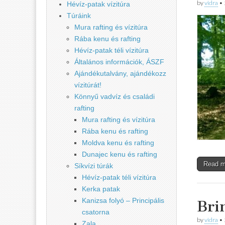
by
vidra
•
Hévíz-patak vízitúra
Túráink
Mura rafting és vízitúra
Rába kenu és rafting
Hévíz-patak téli vízitúra
Általános információk, ÁSZF
Ajándékutalvány, ajándékozz
vízitúrát!
Könnyű vadvíz és családi
rafting
Mura rafting és vízitúra
Rába kenu és rafting
Moldva kenu és rafting
Dunajec kenu és rafting
Read 
Síkvízi túrák
Hévíz-patak téli vízitúra
Kerka patak
Kanizsa folyó – Principális
Bri
csatorna
by
vidra
•
Zala