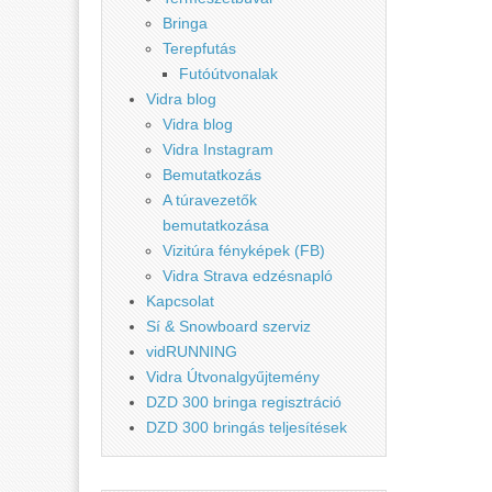
Bringa
Terepfutás
Futóútvonalak
Vidra blog
Vidra blog
Vidra Instagram
Bemutatkozás
A túravezetők
bemutatkozása
Vizitúra fényképek (FB)
Vidra Strava edzésnapló
Kapcsolat
Sí & Snowboard szerviz
vidRUNNING
Vidra Útvonalgyűjtemény
DZD 300 bringa regisztráció
DZD 300 bringás teljesítések