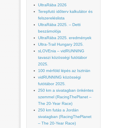
UltraRába 2026
Terepfutó időterv kalkulátor és
felszereléslista
UltraRába 2025. – Detti
beszámolója
UltraRába 2025. eredmények
Ultra-Trail Hungary 2025.
sLOVEnia – vidRUNNING
tavaszi közösségi futótábor
2025.
100 mérföld lépés az Isztrián
vidRUNNING közösségi
futótábor 2025.
250 km a sivatagban önkéntes
szemmel (RacingThePlanet –
The 20-Year Race)
250 km futás a Jordán
sivatagban (RacingThePlanet
– The 20-Year Race)