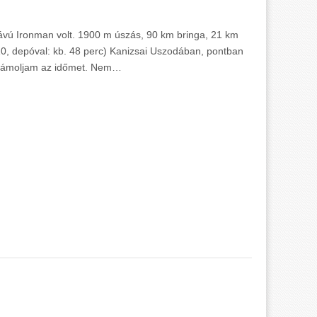
távú Ironman volt. 1900 m úszás, 90 km bringa, 21 km
10, depóval: kb. 48 perc) Kanizsai Uszodában, pontban
számoljam az időmet. Nem…