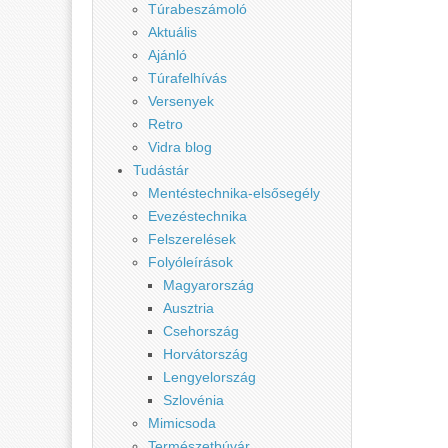
Túrabeszámoló
Aktuális
Ajánló
Túrafelhívás
Versenyek
Retro
Vidra blog
Tudástár
Mentéstechnika-elsősegély
Evezéstechnika
Felszerelések
Folyóleírások
Magyarország
Ausztria
Csehország
Horvátország
Lengyelország
Szlovénia
Mimicsoda
Természetbúvár