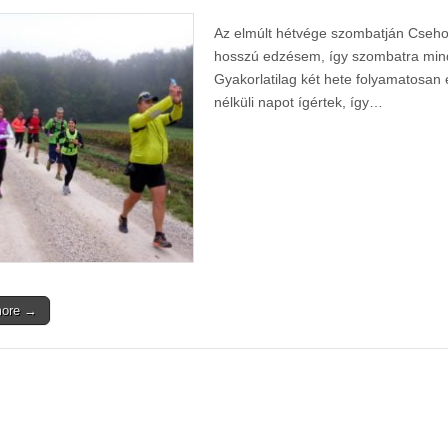
Az elmúlt hétvége szombatján Cseho
hosszú edzésem, így szombatra min
Gyakorlatilag két hete folyamatosan 
nélküli napot ígértek, így…
more →