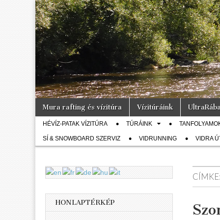
Vidra
… vízitúra
szervezés,
vadvíz,
Vízitúra
kajakoktatás,
kajak-kenu
bolt,
vidraságok…
Skip
Main
Mura rafting és vízitúra
Vízitúráink
UltraRáb
to
menu
Sub
content
HÉVÍZ-PATAK VÍZITÚRA
TÚRÁINK
TANFOLYAMO
menu
SÍ & SNOWBOARD SZERVIZ
VIDRUNNING
VIDRA 
CÍMKE
HONLAPTÉRKÉP
Szo