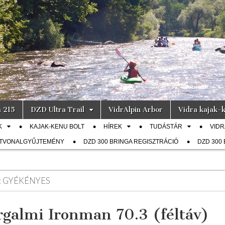
a 215
DZD Ultra Trail
VidrAlpin Arbor
Vidra kajak-k
K
KAJAK-KENU BOLT
HÍREK
TUDÁSTÁR
VIDR
ÚTVONALGYŰJTEMÉNY
DZD 300 BRINGA REGISZTRÁCIÓ
DZD 300
:
GYÉKÉNYES
rgalmi Ironman 70.3 (féltáv)