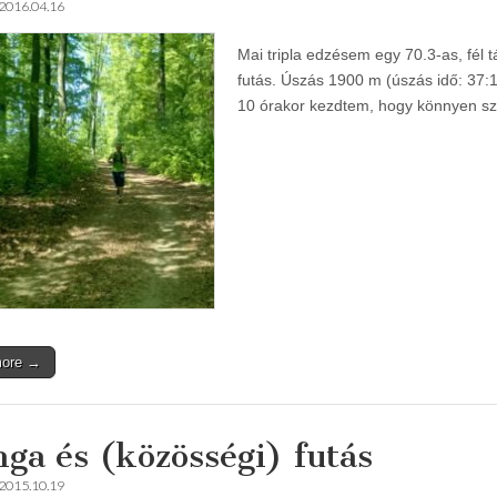
2016.04.16
Mai tripla edzésem egy 70.3-as, fél 
futás. Úszás 1900 m (úszás idő: 37:
10 órakor kezdtem, hogy könnyen 
more →
nga és (közösségi) futás
2015.10.19