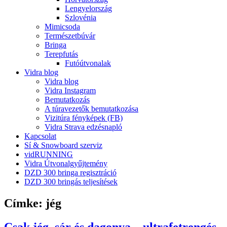
Lengyelország
Szlovénia
Mimicsoda
Természetbúvár
Bringa
Terepfutás
Futóútvonalak
Vidra blog
Vidra blog
Vidra Instagram
Bemutatkozás
A túravezetők bemutatkozása
Vizitúra fényképek (FB)
Vidra Strava edzésnapló
Kapcsolat
Sí & Snowboard szerviz
vidRUNNING
Vidra Útvonalgyűjtemény
DZD 300 bringa regisztráció
DZD 300 bringás teljesítések
Címke:
jég
Csak jég, sár és dagonya – ultrafetrengés