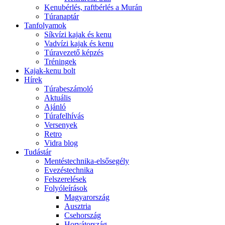
Kenubérlés, raftbérlés a Murán
Túranaptár
Tanfolyamok
Síkvízi kajak és kenu
Vadvízi kajak és kenu
Túravezető képzés
Tréningek
Kajak-kenu bolt
Hírek
Túrabeszámoló
Aktuális
Ajánló
Túrafelhívás
Versenyek
Retro
Vidra blog
Tudástár
Mentéstechnika-elsősegély
Evezéstechnika
Felszerelések
Folyóleírások
Magyarország
Ausztria
Csehország
Horvátország