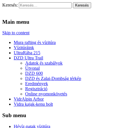
Keresés:
Vidra Vízitúra
… vízitúra szervezés, vadvíz, kajakoktatás, kajak-kenu bolt,
vidraságok…
Main menu
Skip to content
Mura rafting és vízitúra
Vízitúráink
UltraRába 215
DZD Ultra Trail
Adatok és szabályok
Útvonal
DZD 600
DZD és Zalai-Dombság térkép
Eredmények
Regisztráció
Online nyomonkövetés
VidrAlpin Arbor
Vidra kajak-kenu bolt
Sub menu
Hévíz-patak vízitúra