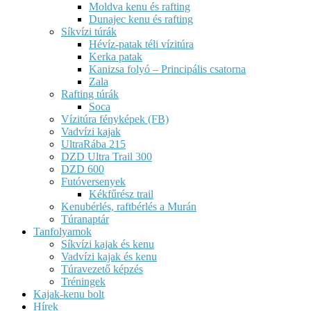
Moldva kenu és rafting
Dunajec kenu és rafting
Síkvízi túrák
Hévíz-patak téli vízitúra
Kerka patak
Kanizsa folyó – Principális csatorna
Zala
Rafting túrák
Soca
Vízitúra fényképek (FB)
Vadvízi kajak
UltraRába 215
DZD Ultra Trail 300
DZD 600
Futóversenyek
Kékfűrész trail
Kenubérlés, raftbérlés a Murán
Túranaptár
Tanfolyamok
Síkvízi kajak és kenu
Vadvízi kajak és kenu
Túravezető képzés
Tréningek
Kajak-kenu bolt
Hírek