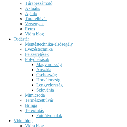
Túrabeszámoló
Aktuális
Ajánló
Túrafelhívás
Versenyek
Retro
Vidra blog
Tudástár
Mentéstechnika-elsősegély
Evezéstechnika
Felszerelések
Folyóleírások
Magyarország
Ausztria
Csehország
Horvátország
Lengyelország
Szlovénia
Mimicsoda
Természetbúvár
Bringa
Terepfutás
Futóútvonalak
Vidra blog
Vidra blog