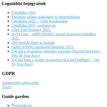
Legutóbbi bejegyzések
UltraRába 2026
Terepfutó időterv kalkulátor és felszereléslista
UltraRába 2025. – Detti beszámolója
UltraRába 2025. eredmények
Ultra-Trail Hungary 2025.
sLOVEnia – vidRUNNING tavaszi közösségi futótábor
2025.
100 mérföld lépés az Isztrián
vidRUNNING közösségi futótábor 2025.
250 km a sivatagban önkéntes szemmel (RacingThePlanet –
The 20-Year Race)
250 km futás a Jordán sivatagban (RacingThePlanet – The
20-Year Race)
GDPR
Adatkezelési tájékoztató.
ÁSZF
Guide garden
Bejelentkezés