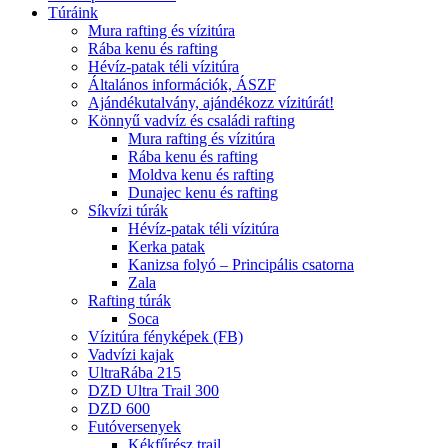
Túráink
Mura rafting és vízitúra
Rába kenu és rafting
Hévíz-patak téli vízitúra
Általános információk, ÁSZF
Ajándékutalvány, ajándékozz vízitúrát!
Könnyű vadvíz és családi rafting
Mura rafting és vízitúra
Rába kenu és rafting
Moldva kenu és rafting
Dunajec kenu és rafting
Síkvízi túrák
Hévíz-patak téli vízitúra
Kerka patak
Kanizsa folyó – Principális csatorna
Zala
Rafting túrák
Soca
Vízitúra fényképek (FB)
Vadvízi kajak
UltraRába 215
DZD Ultra Trail 300
DZD 600
Futóversenyek
Kékfűrész trail