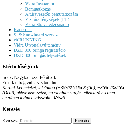
Vidra Instagram
Bemutatkozás
A túravezetők bemutatkozása
Vizitúra fényképek (FB)
Vidra Strava edzésnapló
Kapcsolat
Sí & Snowboard szerviz
vidRUNNING
Vidra Útvonalgyűjtemény
DZD 300 bringa regisztráció
DZD 300 bringás teljesítések
Elérhetőségünk
Iroda: Nagykanizsa, Fő út 23.
Email: info@vidra-vizitura.hu
Kérünk benneteket, telefonon (+36302164668 (Ati), +36302385600
(Detti)) akkor keressetek, ha valóban sürgős, ellenkező esetben
emailben tudunk válaszolni. Köszi!
Keresés
Keresés: