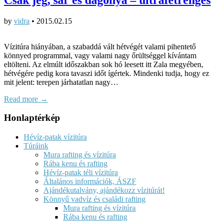
by
vidra
•
2015.02.15
Vízitúra hiányában, a szabaddá vált hétvégét valami pihentető
könnyed programmal, vagy valami nagy őrültséggel kívántam
eltölteni. Az elmúlt időszakban sok hó leesett itt Zala megyében,
hétvégére pedig kora tavaszi időt ígértek. Mindenki tudja, hogy ez
mit jelent: terepen járhatatlan nagy…
Read more →
Honlaptérkép
Hévíz-patak vízitúra
Túráink
Mura rafting és vízitúra
Rába kenu és rafting
Hévíz-patak téli vízitúra
Általános információk, ÁSZF
Ajándékutalvány, ajándékozz vízitúrát!
Könnyű vadvíz és családi rafting
Mura rafting és vízitúra
Rába kenu és rafting