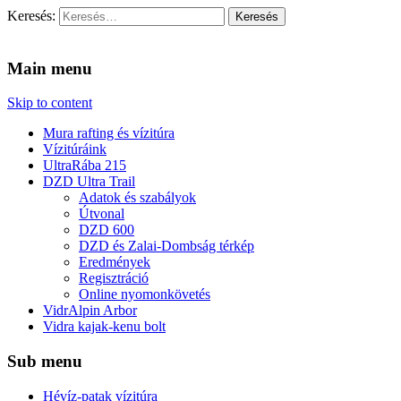
Keresés:
Vidra Vízitúra
… vízitúra szervezés, vadvíz, kajakoktatás, kajak-kenu bolt,
vidraságok…
Main menu
Skip to content
Mura rafting és vízitúra
Vízitúráink
UltraRába 215
DZD Ultra Trail
Adatok és szabályok
Útvonal
DZD 600
DZD és Zalai-Dombság térkép
Eredmények
Regisztráció
Online nyomonkövetés
VidrAlpin Arbor
Vidra kajak-kenu bolt
Sub menu
Hévíz-patak vízitúra