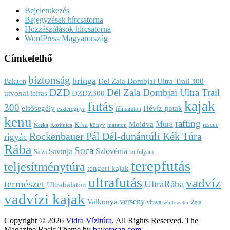
Bejelentkezés
Bejegyzések hírcsatorna
Hozzászólások hírcsatorna
WordPress Magyarország
Címkefelhő
biztonság
bringa
Del Zala Dombjai Ultra Trail 300
Balaton
DZD
Dél Zala Dombjai Ultra Trail
utvonal leiras
DZDZ300
kajak
futás
300
elsősegély
Hévíz-patak
eszteregnye
félmaraton
kenu
rafting
Mura
Moldva
Krka
rescue
Kerka
Koritnica
könyv
maraton
Rockenbauer Pál Dél-dunántúli Kék Túra
rigyác
Rába
Soca
Szlovénia
Savinja
Salza
tanfolyam
terepfutás
teljesítménytúra
tengeri kajak
ultrafutás
vadvíz
természet
UltraRába
Ultrabalaton
vadvízi kajak
verseny
Valkonya
vltava
Zala
whitewater
Copyright © 2026
Vidra Vízitúra
. All Rights Reserved.
The
Magazine Basic Theme by
bavotasan.com
.