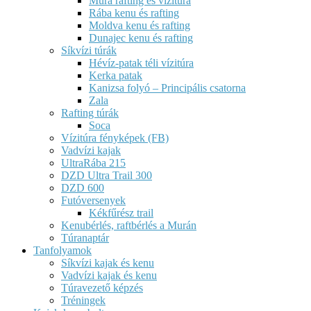
Mura rafting és vízitúra
Rába kenu és rafting
Moldva kenu és rafting
Dunajec kenu és rafting
Síkvízi túrák
Hévíz-patak téli vízitúra
Kerka patak
Kanizsa folyó – Principális csatorna
Zala
Rafting túrák
Soca
Vízitúra fényképek (FB)
Vadvízi kajak
UltraRába 215
DZD Ultra Trail 300
DZD 600
Futóversenyek
Kékfűrész trail
Kenubérlés, raftbérlés a Murán
Túranaptár
Tanfolyamok
Síkvízi kajak és kenu
Vadvízi kajak és kenu
Túravezető képzés
Tréningek