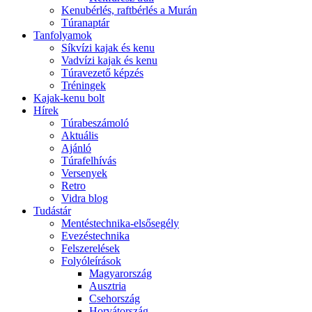
Kenubérlés, raftbérlés a Murán
Túranaptár
Tanfolyamok
Síkvízi kajak és kenu
Vadvízi kajak és kenu
Túravezető képzés
Tréningek
Kajak-kenu bolt
Hírek
Túrabeszámoló
Aktuális
Ajánló
Túrafelhívás
Versenyek
Retro
Vidra blog
Tudástár
Mentéstechnika-elsősegély
Evezéstechnika
Felszerelések
Folyóleírások
Magyarország
Ausztria
Csehország
Horvátország